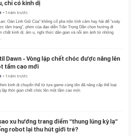
, chỉ có kinh dị
-
e
1 năm trước
Lan: Oán Linh Giữ Của” không cố pha trộn tình cảm hay hài để “xoáy
c tâm trạng”, phim của đạo diễn Trần Trọng Dần chọn hướng đi
n chất kinh dị: âm u, nghi thức dân gian và nỗi ám ảnh từ những
…
til Dawn - Vòng lặp chết chóc được nâng lên
t tầm cao mới
-
e
1 năm trước
him kinh dị chuyển thể từ tựa game cùng tên đã nâng cấp thể loại
 lặp thời gian chết chóc lên một tầm cao mới.
 sao xu hướng trang điểm “thung lũng kỳ lạ”
ng robot lại thu hút giới trẻ?