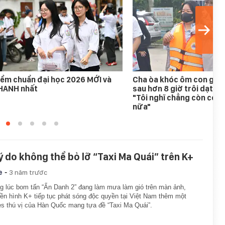
ểm chuẩn đại học 2026 MỚI và
Cha òa khóc ôm con gái 
HANH nhất
sau hơn 8 giờ trôi dạt tr
"Tôi nghĩ chẳng còn cơ h
nữa"
lý do không thể bỏ lỡ “Taxi Ma Quái” trên K+
-
e
3 năm trước
g lúc bom tấn “Ẩn Danh 2” đang làm mưa làm gió trên màn ảnh,
ền hình K+ tiếp tục phát sóng độc quyền tại Việt Nam thêm một
es thú vị của Hàn Quốc mang tựa đề “Taxi Ma Quái”.