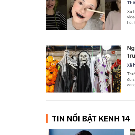
Thế
Xu h
vide
hút 
Ng
tr
Xã 
Trướ
đủ s
đang
TIN NỔI BẬT KENH 14