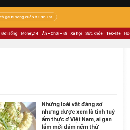
 cô gái bị sóng cuốn ở Sơn Trà
Đời sống
Money.14
Ăn - Chơi - Đi
Xã hội
Sức khỏe
Tek-life
Họ
Những loài vật đáng sợ
nhưng được xem là tinh tuý
ẩm thực ở Việt Nam, ai gan
lắm mới dám nếm thử