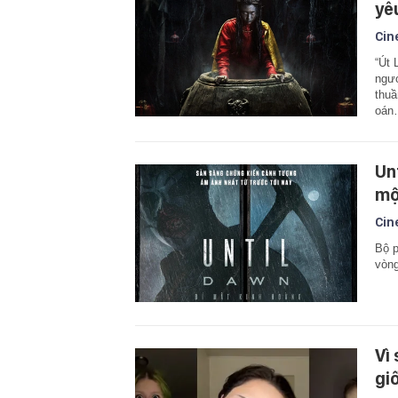
yêu
Cin
“Út 
ngượ
thuầ
oán
Un
mộ
Cin
Bộ p
vòng
Vì
giố