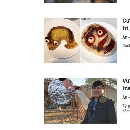
Cư
tr
Ăn -
Cách
Vư
tr
Ăn -
Tỷ p
nông