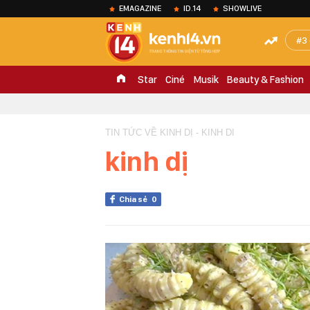
EMAGAZINE
ID.14
SHOWLIVE
3
Star
Ciné
Musik
Beauty & Fashion
TIN TỨC VỀ KINH DỊ - KINH DI
kinh dị
Chia sẻ
0