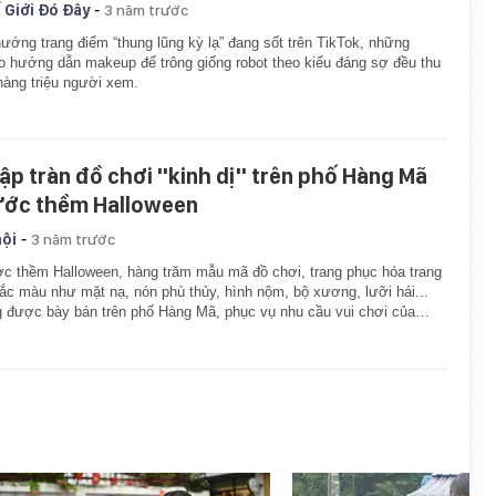
-
 Giới Đó Đây
3 năm trước
ướng trang điểm “thung lũng kỳ lạ” đang sốt trên TikTok, những
o hướng dẫn makeup để trông giống robot theo kiểu đáng sợ đều thu
hàng triệu người xem.
ập tràn đồ chơi ''kinh dị'' trên phố Hàng Mã
ước thềm Halloween
-
hội
3 năm trước
c thềm Halloween, hàng trăm mẫu mã đồ chơi, trang phục hóa trang
ắc màu như mặt nạ, nón phù thủy, hình nộm, bộ xương, lưỡi hái...
 được bày bán trên phố Hàng Mã, phục vụ nhu cầu vui chơi của…