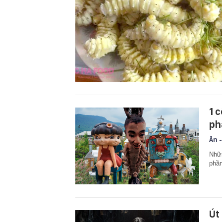
1 
ph
Ăn -
Nhữn
phần
Út