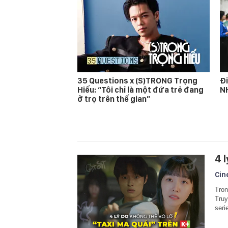
35 Questions x (S)TRONG Trọng
Đi
Hiếu: “Tôi chỉ là một đứa trẻ đang
N
ở trọ trên thế gian”
4 
Cin
Tron
Truy
seri