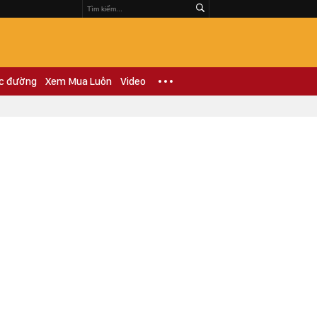
c đường
Xem Mua Luôn
Video