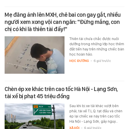
Mẹ đăng ảnh lên MXH, chê bai con gay gắt, nhiều
người xem xong vội can ngăn: "Đừng mắng, con
chị có khi là thiên tài đấy!"
Thiên tài chưa chắc được nuôi
dưỡng trong những lớp học thêm
đắt tiền hay trên những chiếc bàn
học hoàn hảo.
HỌC ĐƯỜNG
-
6 giờ trước
Chèn ép xe khác trên cao tốc Hà Nội - Lạng Sơn,
tài xế bị phạt 45 triệu đồng
Sau khi bị xe tải khác vượt bên
phải, tài xế T.L.Q. tạt đầu và chèn
ép lại chiếc xe này trên cao tốc
Hà Nội - Lạng Sơn, gây nguy…
XÃ HỘI
-
6 giờ trước