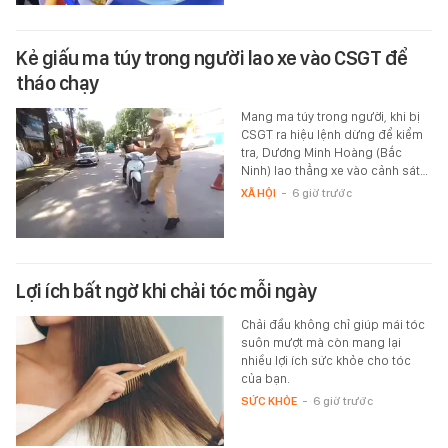
Kẻ giấu ma túy trong người lao xe vào CSGT để
tháo chạy
Mang ma túy trong người, khi bị
CSGT ra hiệu lệnh dừng để kiểm
tra, Dương Minh Hoàng (Bắc
Ninh) lao thẳng xe vào cảnh sát…
XÃ HỘI
-
6 giờ trước
Lợi ích bất ngờ khi chải tóc mỗi ngày
Chải đầu không chỉ giúp mái tóc
suôn mượt mà còn mang lại
nhiều lợi ích sức khỏe cho tóc
của bạn.
SỨC KHỎE
-
6 giờ trước