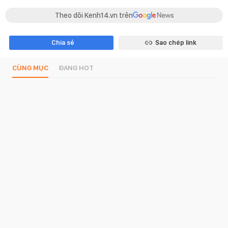
Theo dõi Kenh14.vn trên
Chia sẻ
Sao chép link
CÙNG MỤC
ĐANG HOT