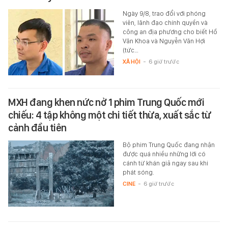
Ngày 9/8, trao đổi với phóng
viên, lãnh đạo chính quyền và
công an địa phương cho biết Hồ
Văn Khoa và Nguyễn Văn Hợi
(tức…
XÃ HỘI
-
6 giờ trước
MXH đang khen nức nở 1 phim Trung Quốc mới
chiếu: 4 tập không một chi tiết thừa, xuất sắc từ
cảnh đầu tiên
Bộ phim Trung Quốc đang nhận
được quá nhiều những lời có
cánh từ khán giả ngay sau khi
phát sóng.
CINE
-
6 giờ trước