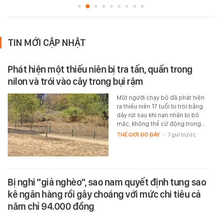
TIN MỚI CẬP NHẬT
Phát hiện một thiếu niên bị tra tấn, quấn trong
nilon và trói vào cây trong bụi rậm
Một người chạy bộ đã phát hiện
ra thiếu niên 17 tuổi bị trói bằng
dây rút sau khi nạn nhân bị bỏ
mặc, không thể cử động trong…
THẾ GIỚI ĐÓ ĐÂY
-
7 giờ trước
Bị nghi "giả nghèo", sao nam quyết định tung sao
kê ngân hàng rồi gây choáng với mức chi tiêu cả
năm chỉ 94.000 đồng