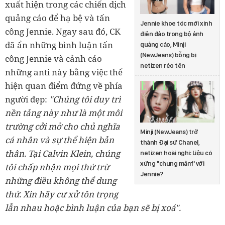
xuất hiện trong các chiến dịch
quảng cáo để hạ bệ và tấn
Jennie khoe tóc mới xinh
công Jennie. Ngay sau đó, CK
điên đảo trong bộ ảnh
đã ẩn những bình luận tấn
quảng cáo, Minji
(NewJeans) bỗng bị
công Jennie và cảnh cáo
netizen réo tên
những anti này bằng việc thể
hiện quan điểm đứng về phía
người đẹp:
"Chúng tôi duy trì
nền tảng này như là một môi
trường cởi mở cho chủ nghĩa
Minji (NewJeans) trở
cá nhân và sự thể hiện bản
thành Đại sứ Chanel,
thân. Tại Calvin Klein, chúng
netizen hoài nghi: Liệu có
xứng ''chung mâm'' với
tôi chấp nhận mọi thứ trừ
Jennie?
những điều không thể dung
thứ. Xin hãy cư xử tôn trọng
lẫn nhau hoặc bình luận của bạn sẽ bị xoá".