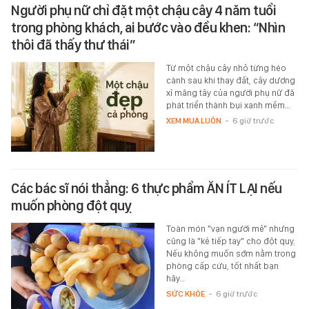
Người phụ nữ chỉ đặt một chậu cây 4 năm tuổi
trong phòng khách, ai bước vào đều khen: “Nhìn
thôi đã thấy thư thái”
Từ một chậu cây nhỏ từng héo
cành sau khi thay đất, cây dương
xỉ măng tây của người phụ nữ đã
phát triển thành bụi xanh mềm…
XEM MUA LUÔN
-
6 giờ trước
Các bác sĩ nói thẳng: 6 thực phẩm ĂN ÍT LẠI nếu
muốn phòng đột quỵ
Toàn món "vạn người mê" nhưng
cũng là "kẻ tiếp tay" cho đột quỵ.
Nếu không muốn sớm nằm trong
phòng cấp cứu, tốt nhất bạn
hãy…
SỨC KHỎE
-
6 giờ trước