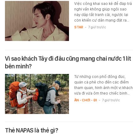
Việc công khai sao kê để đáp trả
nghi vấn không giúp ngôi sao
này dập tắt tranh cãi, ngược lại
còn khiến cư dân mạng đặt ra…
STAR
-
7 giờ trước
Vì sao khách Tây đi đâu cũng mang chai nước 1 lít
bên mình?
Từ những con phố đông đúc,
quán cà phê cho đến các điểm
tham quan, hình ảnh một vị khách
vừa đi vừa ôm theo chiếc bình…
ĂN - CHƠI - ĐI
-
7 giờ trước
Thẻ NAPAS là thẻ gì?