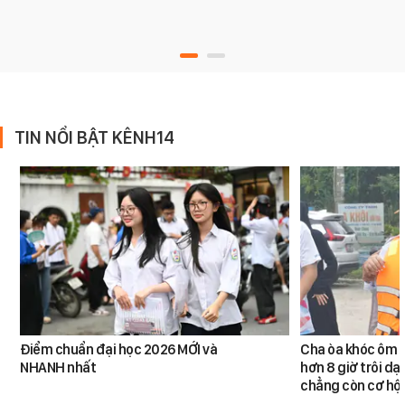
TIN NỔI BẬT KÊNH14
Điểm chuẩn đại học 2026 MỚI và
Cha òa khóc ôm c
NHANH nhất
hơn 8 giờ trôi dạt
chẳng còn cơ hội