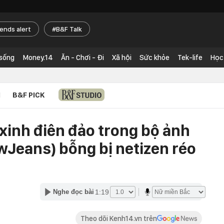
rends alert
B&F Talk
 sống
Money.14
Ăn - Chơi - Đi
Xã hội
Sức khỏe
Tek-life
Học
N
B&F PICK
xinh điên đảo trong bộ ảnh
wJeans) bỗng bị netizen réo
1:19
Nghe đọc bài
Theo dõi Kenh14.vn trên