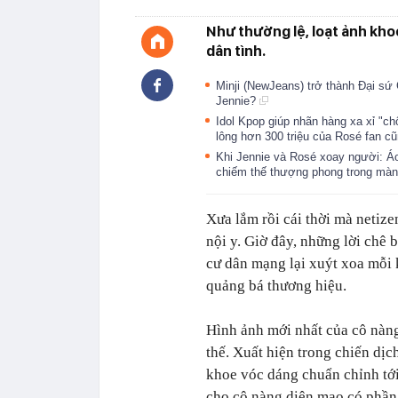
Như thường lệ, loạt ảnh khoe
dân tình.
Minji (NewJeans) trở thành Đại sứ 
Jennie?
Idol Kpop giúp nhãn hàng xa xỉ "c
lông hơn 300 triệu của Rosé fan 
Khi Jennie và Rosé xoay người: Áo
chiếm thế thượng phong trong màn
Xưa lắm rồi cái thời mà netiz
nội y. Giờ đây, những lời chê 
cư dân mạng lại xuýt xoa mỗi 
quảng bá thương hiệu.
Hình ảnh mới nhất của cô nàn
thế. Xuất hiện trong chiến dịc
khoe vóc dáng chuẩn chỉnh tới
cho cô nàng diện mạo có phần 