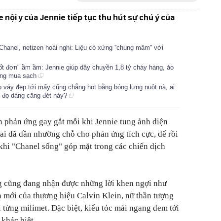
 nội y của Jennie tiếp tục thu hút sự chú ý của
Chanel, netizen hoài nghi: Liệu có xứng ''chung mâm'' với
hốt đơn" ầm ầm: Jennie giúp dây chuyền 1,8 tỷ cháy hàng, áo
cũng mua sạch
 váy đẹp tới mấy cũng chẳng hot bằng bóng lưng nuột nà, ai
 đọ dáng căng đét này?
en phản ứng gay gắt mỗi khi Jennie tung ảnh diện
bai đã dần nhường chỗ cho phản ứng tích cực, để rồi
khi "Chanel sống" góp mặt trong các chiến dịch
g cũng đang nhận được những lời khen ngợi như
h mới của thương hiệu Calvin Klein, nữ thần tượng
 từng milimet. Đặc biệt, kiểu tóc mái ngang đem tới
khác biệt.