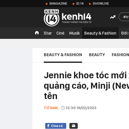
EMAGAZINE
ID.14
SHOWLIVE
t
Star
Ciné
Musik
Beauty & Fashion
Đời
BEAUTY & FASHION
BEAUTY
FASHIO
Jennie khoe tóc mới 
quảng cáo, Minji (Ne
tên
TỬ ĐAN,
12:30 16/02/2023
Chia sẻ