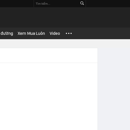
 đường
Xem Mua Luôn
Video