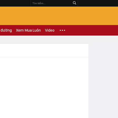
 đường
Xem Mua Luôn
Video