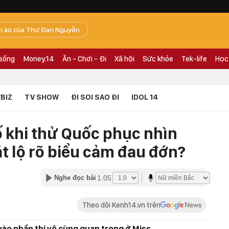
n ào của Thư Đan Nguyễn
 sống
Money.14
Ăn - Chơi - Đi
Xã hội
Sức khỏe
Tek-life
Học
BIZ
TV SHOW
ĐI SOI SAO ĐI
IDOL 14
 khi thử Quốc phục nhìn
t lộ rõ biểu cảm đau đớn?
1:05
Nghe đọc bài
Theo dõi Kenh14.vn trên
vào phần thi vô cùng quan trọng ở Miss