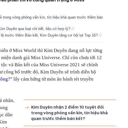
i trong vòng phỏng vấn kín, tín hiệu khả quan trước thềm bán
m Duyên qua loạt chi tiết, liệu có hợp lý?
ể lệ trước thềm Bán kết, Kim Duyên tăng cơ hội lọt Top 16?
hiến ở Miss World thì Kim Duyên đang nỗ lực từng
miện danh giá Miss Universe. Chỉ còn chưa tới 12
n tộc và Bán kết của Miss Universe 2021 sẽ chính
ư công bố trước đó, Kim Duyên sẽ trình diễn bộ
Hông?"
lấy cảm hứng từ món ăn bánh tét truyền
á nhân,
Kim Duyên nhận 2 điểm 10 tuyệt đối
rong
trong vòng phỏng vấn kín, tín hiệu khả
hục dân
quan trước thềm bán kết?
 Kim