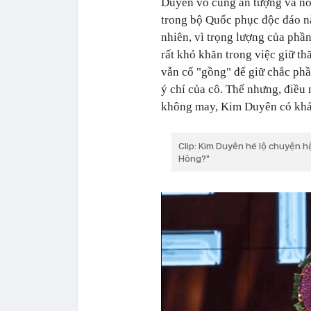
Duyên vô cùng ấn tượng và nổ
trong bộ Quốc phục độc đáo n
nhiên, vì trọng lượng của phầ
rất khó khăn trong việc giữ 
vẫn cố "gồng" để giữ chắc ph
ý chí của cô. Thế nhưng, điều
không may, Kim Duyên có khả 
Clip: Kim Duyên hé lộ chuyện h
Hông?"