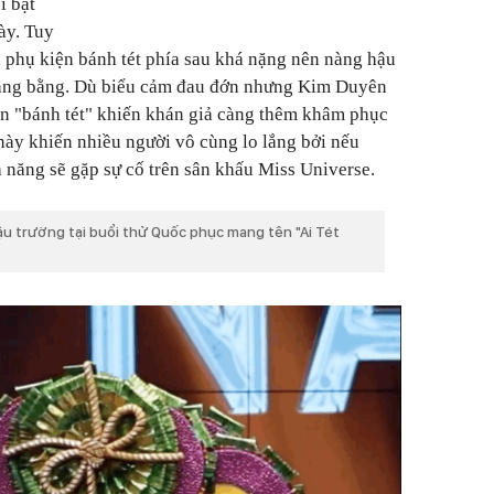
i bật
ày.
Tuy
n phụ kiện bánh tét phía sau khá nặng nên nàng hậu
thăng bằng. Dù biểu cảm đau đớn nhưng Kim Duyên
ần "bánh tét" khiến khán giả càng thêm khâm phục
 này khiến nhiều người vô cùng lo lắng bởi nếu
năng sẽ gặp sự cố trên sân khấu
Miss Universe.
ậu trường tại buổi thử Quốc phục mang tên "Ai Tét