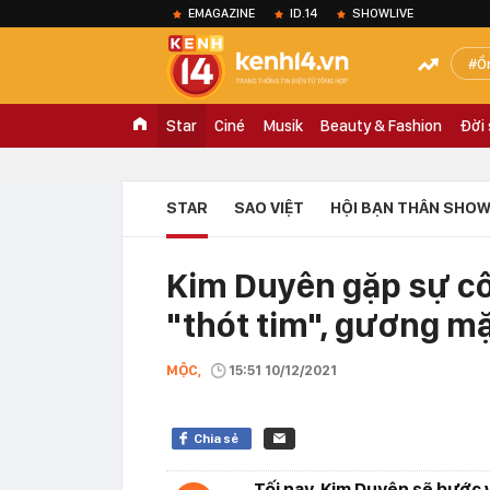
EMAGAZINE
ID.14
SHOWLIVE
Ồ
Star
Ciné
Musik
Beauty & Fashion
Đời
STAR
SAO VIỆT
HỘI BẠN THÂN SHOW
Kim Duyên gặp sự cố
"thót tim", gương mặ
MỘC,
15:51 10/12/2021
Chia sẻ
Tối nay, Kim Duyên sẽ bước 