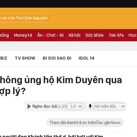
n ào của Thư Đan Nguyễn
 sống
Money.14
Ăn - Chơi - Đi
Xã hội
Sức khỏe
Tek-life
Học
BIZ
TV SHOW
ĐI SOI SAO ĐI
IDOL 14
không ủng hộ Kim Duyên qua
hợp lý?
1:23
Nghe đọc bài
Theo dõi Kenh14.vn trên
 người đẹp Khánh Vân thờ ơ, hời hợt với Kim