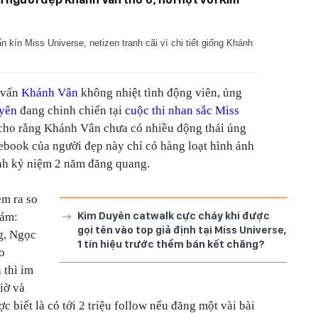
 kín Miss Universe, netizen tranh cãi vì chi tiết giống Khánh
i vấn
Khánh Vân
không nhiệt tình động viên, ủng
yên
đang chinh chiến tại
cuộc thi nhan sắc Miss
y cho rằng Khánh Vân chưa có nhiều động thái ủng
ebook của người đẹp này chỉ có hàng loạt hình ảnh
ảnh kỷ niệm 2 năm đăng quang.
em ra so
Kim Duyên catwalk cực cháy khi được
đám:
gọi tên vào top giả định tại Miss Universe,
g, Ngọc
1 tín hiệu trước thềm bán kết chăng?
ho
 thì im
giờ và
biết là có tới 2 triệu follow nếu đăng một vài bài