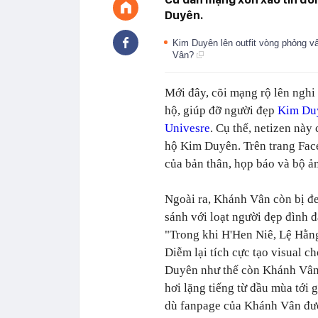
Duyên.
Kim Duyên lên outfit vòng phỏng vấn
Vân?
Mới đây, cõi mạng rộ lên ngh
hộ, giúp đỡ người đẹp
Kim Du
Univesre
. Cụ thể, netizen nà
hộ Kim Duyên. Trên trang Fac
của bản thân, họp báo và bộ 
Ngoài ra, Khánh Vân còn bị đ
sánh với loạt người đẹp đình 
"Trong khi H'Hen Niê, Lệ Hằn
Diễm lại tích cực tạo visual c
Duyên như thế còn Khánh Vân
hơi lặng tiếng từ đầu mùa tới 
dù fanpage của Khánh Vân được 