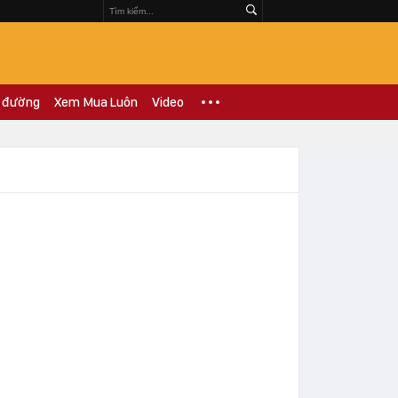
 đường
Xem Mua Luôn
Video