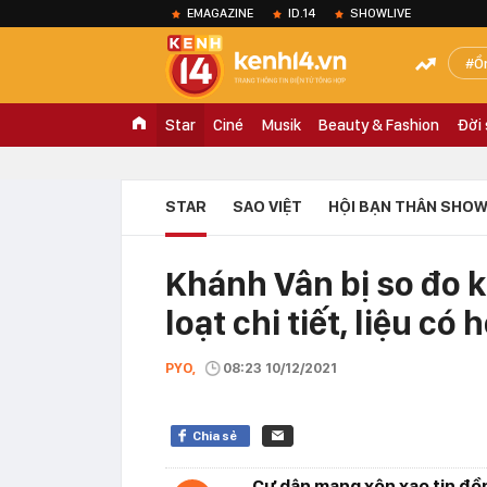
EMAGAZINE
ID.14
SHOWLIVE
Ồ
Star
Ciné
Musik
Beauty & Fashion
Đời
STAR
SAO VIỆT
HỘI BẠN THÂN SHOW
Khánh Vân bị so đo 
loạt chi tiết, liệu có 
PYO,
08:23 10/12/2021
Chia sẻ
Cư dân mạng xôn xao tin đồn