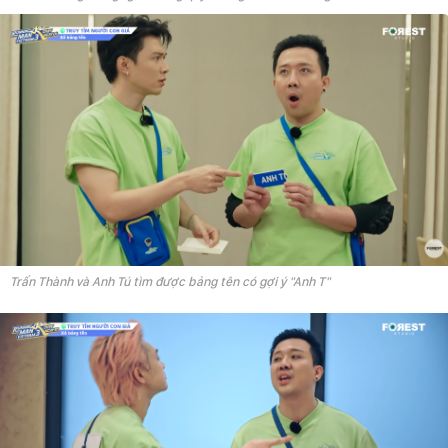
Trấn Thành và Anh Tú tìm được bảng tên có gợi ý "Anh T"