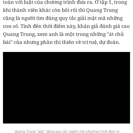
toàn với luật của chương trình đưa ra. Ở tập 1, trong
khi thành viên khác còn bối rối thì Quang Trung
cũng là người tìm đúng quy tắc giải mật mã những
con số. Tính đến thời điểm này, khán giả đánh giá cao
Quang Trung, xem anh là một trong những "át chủ
bài" của nhưng phần thi thiên về trí tuệ, dự đoán.
Quang Trung "giải" đúng quy tắc ngầm mà chương trình đưa ra