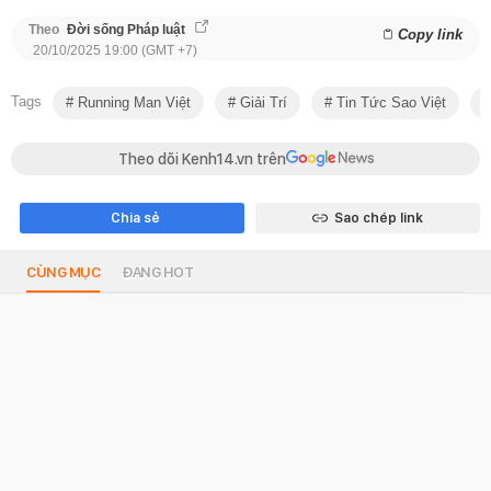
Theo
Đời sống Pháp luật
Copy link
20/10/2025 19:00 (GMT +7)
Tags
Running Man Việt
Giải Trí
Tin Tức Sao Việt
Theo dõi Kenh14.vn trên
Chia sẻ
Sao chép link
CÙNG MỤC
ĐANG HOT