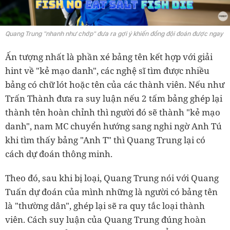
Quang Trung "nhanh như chớp" đưa ra gợi ý khiến đồng đội đoán được ngay
Ấn tượng nhất là phần xé bảng tên kết hợp với giải
hint về "kẻ mạo danh", các nghệ sĩ tìm được nhiều
bảng có chữ lót hoặc tên của các thành viên. Nếu như
Trấn Thành đưa ra suy luận nếu 2 tấm bảng ghép lại
thành tên hoàn chỉnh thì người đó sẽ thành "kẻ mạo
danh", nam MC chuyển hướng sang nghi ngờ Anh Tú
khi tìm thấy bảng "Anh T" thì Quang Trung lại có
cách dự đoán thông minh.
Theo đó, sau khi bị loại, Quang Trung nói với Quang
Tuấn dự đoán của mình những là người có bảng tên
là "thường dân", ghép lại sẽ ra quy tắc loại thành
viên. Cách suy luận của Quang Trung đúng hoàn