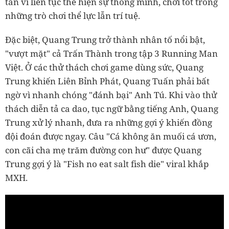
tán vì liên tục thể hiện sự thông minh, chơi tốt trong
những trò chơi thể lực lẫn trí tuệ.
Đặc biệt, Quang Trung trở thành nhân tố nổi bật,
"vượt mặt" cả Trấn Thành trong tập 3 Running Man
Việt. Ở các thử thách chơi game dùng sức, Quang
Trung khiến Liên Bỉnh Phát, Quang Tuấn phải bất
ngờ vì nhanh chóng "đánh bại" Anh Tú. Khi vào thử
thách diễn tả ca dao, tục ngữ bằng tiếng Anh, Quang
Trung xử lý nhanh, đưa ra những gợi ý khiến đồng
đội đoán được ngay. Câu "Cá không ăn muối cá ươn,
con cãi cha mẹ trăm đường con hư" được Quang
Trung gợi ý là "Fish no eat salt fish die" viral khắp
MXH.