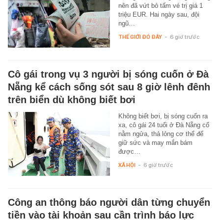
nên đã vứt bỏ tấm vé trị giá 1
triệu EUR. Hai ngày sau, đội
ngũ…
THẾ GIỚI ĐÓ ĐÂY
-
6 giờ trước
Cô gái trong vụ 3 người bị sóng cuốn ở Đà
Nẵng kể cách sống sót sau 8 giờ lênh đênh
trên biển dù không biết bơi
Không biết bơi, bị sóng cuốn ra
xa, cô gái 24 tuổi ở Đà Nẵng cố
nằm ngửa, thả lỏng cơ thể để
giữ sức và may mắn bám
được…
XÃ HỘI
-
6 giờ trước
Công an thông báo người dân từng chuyển
tiền vào tài khoản sau cần trình báo lực