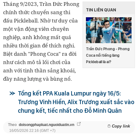
Tháng 9/2023, Trần Đức Phong
TIN LIÊN QUAN
chính thức chuyển sang thi
đấu Pickleball. Nhờ tư duy của
một vận động viên chuyên
nghiệp, anh không mất quá
nhiều thời gian để thích nghi.
Trần Đức Phong - Phong
Biệt danh "Phong Coca" ra đời
Coca nổi tiếng làng
như cách mô tả lối chơi của
Pickleball là ai?
anh với tinh thần sảng khoái,
đầy năng lượng và bùng nổ.
Tổng kết PPA Kuala Lumpur ngày 16/5:
Trương Vinh Hiển, Alix Trương xuất sắc vào
chung kết, tiếc nhất cho Đỗ Minh Quân
Theo
doisongphapluat.nguoiduatin.vn
Copy link
16/05/2026 22:16 (GMT +7)