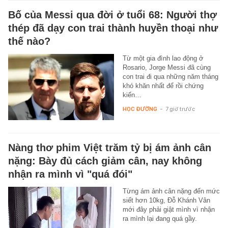
Bố của Messi qua đời ở tuổi 68: Người thợ
thép đã dạy con trai thành huyền thoại như
thế nào?
Từ một gia đình lao động ở
Rosario, Jorge Messi đã cùng
con trai đi qua những năm tháng
khó khăn nhất để rồi chứng
kiến…
HỌC ĐƯỜNG
-
7 giờ trước
Nàng thơ phim Việt trăm tỷ bị ám ảnh cân
nặng: Bày đủ cách giảm cân, nay không
nhận ra mình vì "quá đói"
Từng ám ảnh cân nặng đến mức
siết hơn 10kg, Đỗ Khánh Vân
mới đây phải giật mình vì nhận
ra mình lại đang quá gầy.