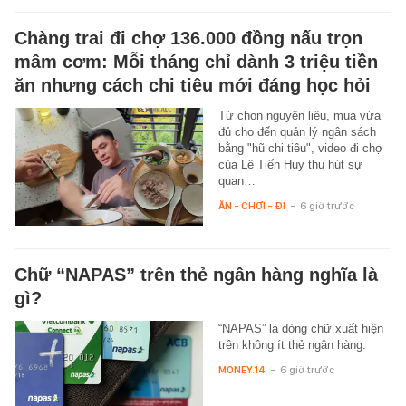
Chàng trai đi chợ 136.000 đồng nấu trọn
mâm cơm: Mỗi tháng chỉ dành 3 triệu tiền
ăn nhưng cách chi tiêu mới đáng học hỏi
Từ chọn nguyên liệu, mua vừa
đủ cho đến quản lý ngân sách
bằng "hũ chi tiêu", video đi chợ
của Lê Tiến Huy thu hút sự
quan…
ĂN - CHƠI - ĐI
-
6 giờ trước
Chữ “NAPAS” trên thẻ ngân hàng nghĩa là
gì?
“NAPAS” là dòng chữ xuất hiện
trên không ít thẻ ngân hàng.
MONEY.14
-
6 giờ trước