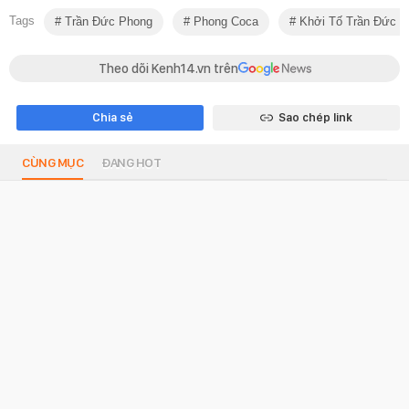
Tags
Trần Đức Phong
Phong Coca
Khởi Tố Trần Đức P
Theo dõi Kenh14.vn trên
Chia sẻ
Sao chép link
CÙNG MỤC
ĐANG HOT