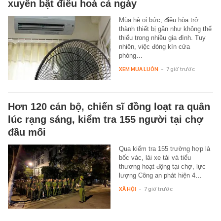
xuyên bật điều hoà cả ngày
Mùa hè oi bức, điều hòa trở
thành thiết bị gần như không thể
thiếu trong nhiều gia đình. Tuy
nhiên, việc đóng kín cửa
phòng…
XEM MUA LUÔN
-
7 giờ trước
Hơn 120 cán bộ, chiến sĩ đồng loạt ra quân
lúc rạng sáng, kiểm tra 155 người tại chợ
đầu mối
Qua kiểm tra 155 trường hợp là
bốc vác, lái xe tải và tiểu
thương hoạt động tại chợ, lực
lượng Công an phát hiện 4…
XÃ HỘI
-
7 giờ trước