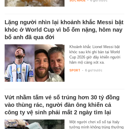
SỨC KHỎE
-
6 giờ trước
Lặng người nhìn lại khoảnh khắc Messi bật
khóc ở World Cup vì bố ốm nặng, hôm nay
bố anh đã qua đời
Khoảnh khắc Lionel Messi bật
khóc sau khi ghi bàn tại World
Cup 2026 giờ đây khiến người
hâm mộ càng xót xa.
SPORT
-
6 giờ trước
Vứt nhầm tấm vé số trúng hơn 30 tỷ đồng
vào thùng rác, người đàn ông khiến cả
công ty vệ sinh phải mất 2 ngày tìm lại
Một người chơi xổ số tại Italy
tưởng mình không trúng thưởng