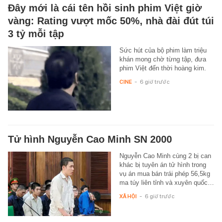
Đây mới là cái tên hồi sinh phim Việt giờ
vàng: Rating vượt mốc 50%, nhà đài đút túi
3 tỷ mỗi tập
Sức hút của bộ phim làm triệu
khán mong chờ từng tập, đưa
phim Việt đến thời hoàng kim.
CINE
-
6 giờ trước
Tử hình Nguyễn Cao Minh SN 2000
Nguyễn Cao Minh cùng 2 bị can
khác bị tuyên án tử hình trong
vụ án mua bán trái phép 56,5kg
ma túy liên tỉnh và xuyên quốc…
XÃ HỘI
-
6 giờ trước