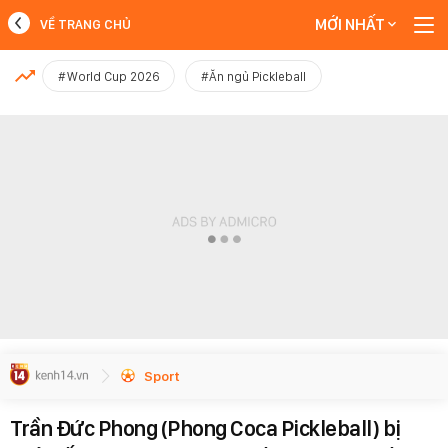
MỚI NHẤT
VỀ TRANG CHỦ
MỚI NHẤT
#World Cup 2026
#Ăn ngủ Pickleball
Xem thêm
Sport
Trần Đức Phong (Phong Coca Pickleball) bị