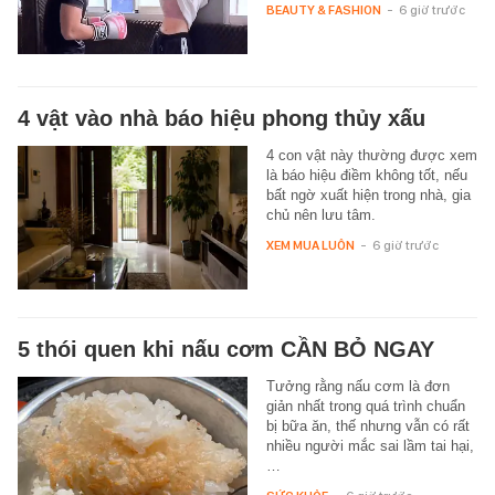
BEAUTY & FASHION
-
6 giờ trước
4 vật vào nhà báo hiệu phong thủy xấu
4 con vật này thường được xem
là báo hiệu điềm không tốt, nếu
bất ngờ xuất hiện trong nhà, gia
chủ nên lưu tâm.
XEM MUA LUÔN
-
6 giờ trước
5 thói quen khi nấu cơm CẦN BỎ NGAY
Tưởng rằng nấu cơm là đơn
giản nhất trong quá trình chuẩn
bị bữa ăn, thế nhưng vẫn có rất
nhiều người mắc sai lầm tai hại,
…