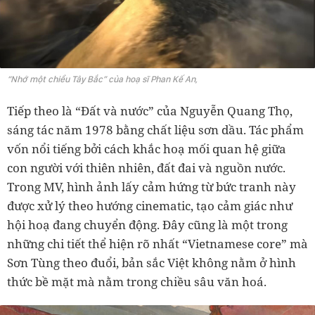
“Nhớ một chiều Tây Bắc” của hoạ sĩ Phan Kế An,
Tiếp theo là “Đất và nước” của Nguyễn Quang Thọ,
sáng tác năm 1978 bằng chất liệu sơn dầu. Tác phẩm
vốn nổi tiếng bởi cách khắc hoạ mối quan hệ giữa
con người với thiên nhiên, đất đai và nguồn nước.
Trong MV, hình ảnh lấy cảm hứng từ bức tranh này
được xử lý theo hướng cinematic, tạo cảm giác như
hội hoạ đang chuyển động. Đây cũng là một trong
những chi tiết thể hiện rõ nhất “Vietnamese core” mà
Sơn Tùng theo đuổi, bản sắc Việt không nằm ở hình
thức bề mặt mà nằm trong chiều sâu văn hoá.