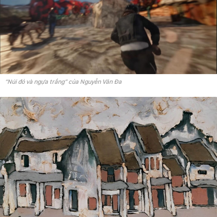
“Núi đỏ và ngựa trắng” của Nguyễn Văn Đa