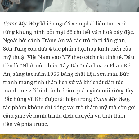
Come My Way
khiến người xem phải liên tục “soi”
từng khung hình bởi mật độ chi tiết văn hoá dày đặc.
Ngoài bối cảnh Tràng An và các trò chơi dân gian,
Sơn Tùng còn đưa 4 tác phẩm hội hoạ kinh điển của
mỹ thuật Việt Nam vào MV theo cách rất tinh tế. Đầu
tiên là “Nhớ một chiều Tây Bắc” của hoạ sĩ Phan Kế
An, sáng tác năm 1955 bằng chất liệu sơn mài. Bức
tranh mang tinh thần lịch sử và khí chất dân tộc
mạnh mẽ với hình ảnh đoàn quân giữa núi rừng Tây
Bắc hùng vĩ. Khi được tái hiện trong
Come My Way,
tác phẩm không chỉ đóng vai trò thẩm mỹ mà còn gợi
cảm giác về hành trình, dịch chuyển và tinh thần
tiến về phía trước.