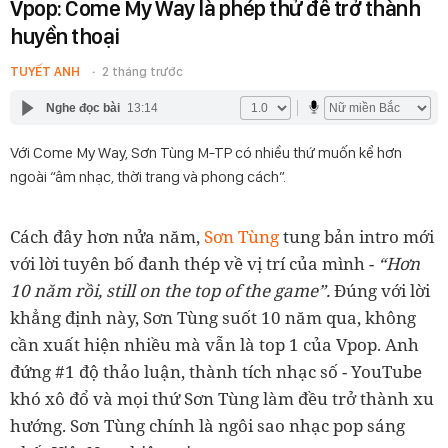
Vpop: Come My Way là phép thử để trở thành
huyền thoại
TUYẾT ANH
2 tháng trước
Nghe đọc bài
13:14
Với Come My Way, Sơn Tùng M-TP có nhiều thứ muốn kể hơn
ngoài “âm nhạc, thời trang và phong cách”.
Cách đây hơn nửa năm,
Sơn Tùng
tung bản intro mới
với lời tuyên bố đanh thép về vị trí của mình -
“Hơn
10 năm rồi, still on the top of the game”.
Đúng với lời
khẳng định này, Sơn Tùng suốt 10 năm qua, không
cần xuất hiện nhiều mà vẫn là top 1 của Vpop. Anh
đứng #1 độ thảo luận, thành tích nhạc số - YouTube
khó xô đổ và mọi thứ Sơn Tùng làm đều trở thành xu
hướng. Sơn Tùng chính là ngôi sao nhạc pop sáng