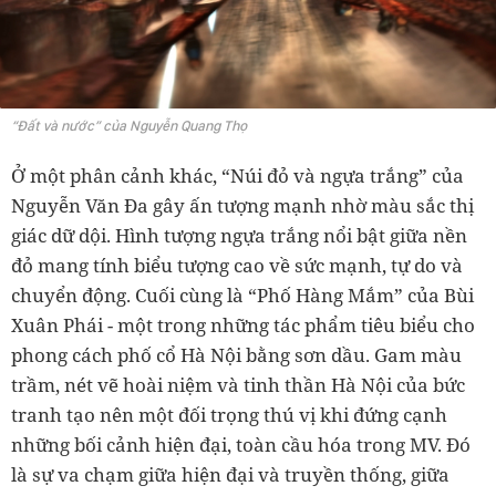
“Đất và nước” của Nguyễn Quang Thọ
Ở một phân cảnh khác, “Núi đỏ và ngựa trắng” của
Nguyễn Văn Đa gây ấn tượng mạnh nhờ màu sắc thị
giác dữ dội. Hình tượng ngựa trắng nổi bật giữa nền
đỏ mang tính biểu tượng cao về sức mạnh, tự do và
chuyển động. Cuối cùng là “Phố Hàng Mắm” của Bùi
Xuân Phái - một trong những tác phẩm tiêu biểu cho
phong cách phố cổ Hà Nội bằng sơn dầu. Gam màu
trầm, nét vẽ hoài niệm và tinh thần Hà Nội của bức
tranh tạo nên một đối trọng thú vị khi đứng cạnh
những bối cảnh hiện đại, toàn cầu hóa trong MV. Đó
là sự va chạm giữa hiện đại và truyền thống, giữa