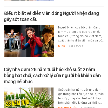
Điều ít biết về diễn viên đóng Người Nhện đang
gây sốt toàn cầu
Người Nhện của bộ phim đang
làm mưa làm gió các rạp chiếu
toàn cầu, trong đó có Việt Nam,
xuất thân từ diễn viên múa và có…
STAR
-
5 giờ trước
Cây nha đam 28 năm tuổi héo khô suốt 2 năm
bỗng bật chồi, cách xử lý của người bà khiến dân
mạng nể phục
Suốt gần hai năm, cây nha đam
già trong nhà liên tục héo lá, thân
teo tóp, thay đất, tưới nước hay
bón phân đều không cải thiện.…
XEM MUA LUÔN
-
5 giờ trước