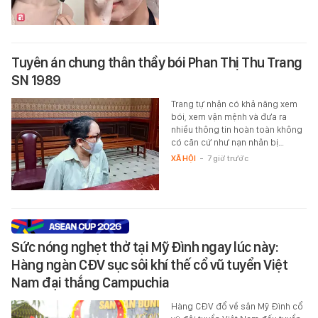
Tuyên án chung thân thầy bói Phan Thị Thu Trang
SN 1989
Trang tự nhận có khả năng xem
bói, xem vận mệnh và đưa ra
nhiều thông tin hoàn toàn không
có căn cứ như nạn nhân bị…
XÃ HỘI
-
7 giờ trước
Sức nóng nghẹt thở tại Mỹ Đình ngay lúc này:
Hàng ngàn CĐV sục sôi khí thế cổ vũ tuyển Việt
Nam đại thắng Campuchia
Hàng CĐV đổ về sân Mỹ Đình cổ