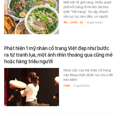
Mới hơn 10 giờ sáng, nhiều quán
phở nổi tiếng ở Hà Nội đã treo
biển "hết hàng". Dù vậy, khách
vẫn lục tục kéo đến, có người…
ĂN - CHƠI - ĐI
-
6 giờ trước
Phát hiện 1 mỹ nhân cổ trang Việt đẹp như bước
ra từ tranh lụa, một ánh nhìn thoáng qua cũng mê
hoặc hàng triệu người
Nhan sắc của mỹ nhân cổ trang
này đang nhận được sự chú ý lớn
trên MXH.
CINE
-
5 giờ trước