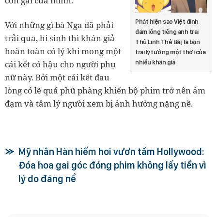
con gái của mình.
Phát hiện sao Việt đình
Với những gì bà Nga đã phải
đám lồng tiếng anh trai
trải qua, hi sinh thì khán giả
Thủ Lĩnh Thẻ Bài, là bạn
hoàn toàn có lý khi mong một
trai lý tưởng một thời của
nhiều khán giả
cái kết có hậu cho người phụ
nữ này. Bởi một cái kết đau
lòng có lẽ quá phũ phàng khiến bộ phim trở nên ảm
đạm và tâm lý người xem bị ảnh hưởng nặng nề.
Mỹ nhân Hàn hiếm hoi vươn tầm Hollywood:
Đóa hoa gai góc đóng phim không lấy tiền vì
lý do đáng nể