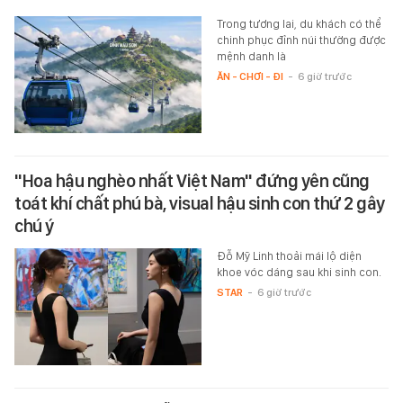
Trong tương lai, du khách có thể
chinh phục đỉnh núi thường được
mệnh danh là
ĂN - CHƠI - ĐI
-
6 giờ trước
"Hoa hậu nghèo nhất Việt Nam" đứng yên cũng
toát khí chất phú bà, visual hậu sinh con thứ 2 gây
chú ý
Đỗ Mỹ Linh thoải mái lộ diện
khoe vóc dáng sau khi sinh con.
STAR
-
6 giờ trước