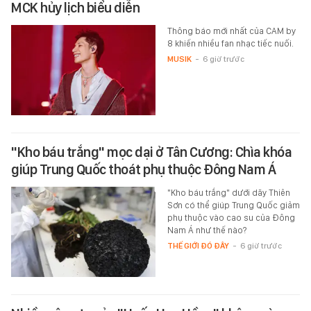
MCK hủy lịch biểu diễn
Thông báo mới nhất của CAM by
8 khiến nhiều fan nhạc tiếc nuối.
MUSIK
-
6 giờ trước
"Kho báu trắng" mọc dại ở Tân Cương: Chìa khóa
giúp Trung Quốc thoát phụ thuộc Đông Nam Á
"Kho báu trắng" dưới dãy Thiên
Sơn có thể giúp Trung Quốc giảm
phụ thuộc vào cao su của Đông
Nam Á như thế nào?
THẾ GIỚI ĐÓ ĐÂY
-
6 giờ trước