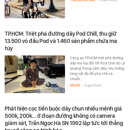
TP.HCM: Triệt phá đường dây Pod Chill, thu giữ
13.500 vỏ đầu Pod và 1.460 sản phẩm chứa ma
túy
Công an TP.HCM triệt phá đường
dây ma túy đội lốt Pod Chill do Lê
Quang Trọng cầm đầu, thu lượng
tang vật đủ để pha chế và
chuẩn…
XÃ HỘI
-
5 giờ trước
Phát hiện cọc tiền buộc dây chun nhiều mệnh giá
500k, 200k… ở đoạn đường không có camera
giám sát, Trần Ngọc Hà SN 1992 lập tức tới thẳng