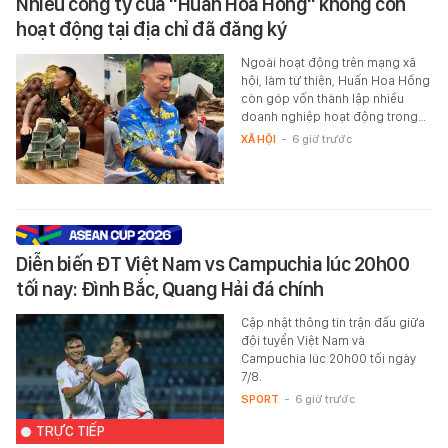
Nhiều công ty của "Huấn Hoa Hồng" không còn
hoạt động tại địa chỉ đã đăng ký
Ngoài hoạt động trên mạng xã
hội, làm từ thiện, Huấn Hoa Hồng
còn góp vốn thành lập nhiều
doanh nghiệp hoạt động trong…
XÃ HỘI
-
6 giờ trước
Diễn biến ĐT Việt Nam vs Campuchia lúc 20h00
tối nay: Đình Bắc, Quang Hải đá chính
Cập nhật thông tin trận đấu giữa
đội tuyển Việt Nam và
Campuchia lúc 20h00 tối ngày
7/8.
SPORT
-
6 giờ trước
TRỰC TIẾP