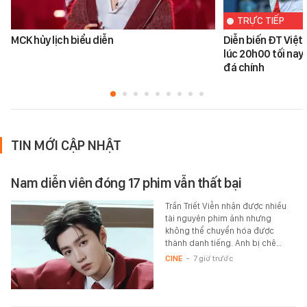
TRỰC TIẾP
MCK hủy lịch biểu diễn
Diễn biến ĐT Việ
lúc 20h00 tối nay
đá chính
TIN MỚI CẬP NHẬT
Nam diễn viên đóng 17 phim vẫn thất bại
Trần Triết Viễn nhận được nhiều
tài nguyên phim ảnh nhưng
không thể chuyển hóa được
thành danh tiếng. Anh bị chê…
CINE
-
7 giờ trước