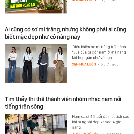
Ai cũng có sơ mi trắng, nhưng không phải ai cũng
biết mặc đẹp như cô nàng này
Điều khiến sơ mi trắng trở thành
"vua của tủ đồ" nằm ở khả năng
kết hợp gần như vô hạn.
XEM MUA LUÔN
-
5 giờ trước
Tìm thấy thi thể thành viên nhóm nhạc nam nổi
tiếng trên sông
Nam ca sĩ 46 tuổi đã mất tích sau
khi ra ngoài đạp xe vào 4 giờ
sáng.
THẾ GIỚI ĐÓ ĐÂY
-
5 giờ trước