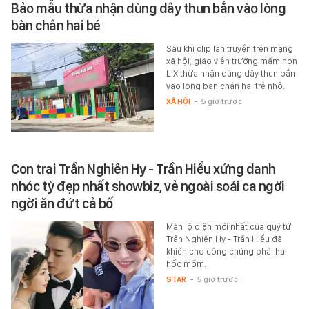
Bảo mẫu thừa nhận dùng dây thun bắn vào lòng
bàn chân hai bé
Sau khi clip lan truyền trên mạng
xã hội, giáo viên trường mầm non
L.X thừa nhận dùng dây thun bắn
vào lòng bàn chân hai trẻ nhỏ.
XÃ HỘI
-
5 giờ trước
Con trai Trần Nghiên Hy - Trần Hiểu xứng danh
nhóc tỳ đẹp nhất showbiz, vẻ ngoài soái ca ngời
ngời ăn đứt cả bố
Màn lộ diện mới nhất của quý tử
Trần Nghiên Hy - Trần Hiểu đã
khiến cho công chúng phải há
hốc mồm.
STAR
-
5 giờ trước