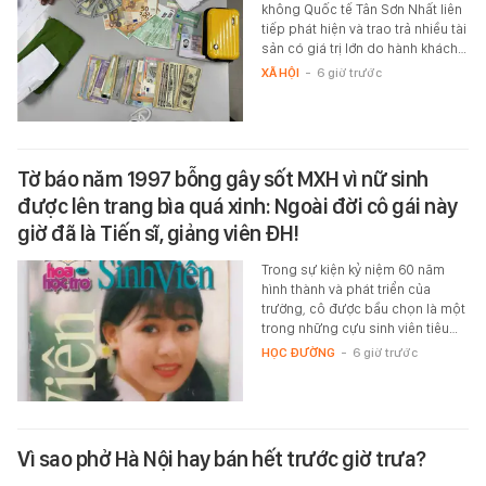
không Quốc tế Tân Sơn Nhất liên
tiếp phát hiện và trao trả nhiều tài
sản có giá trị lớn do hành khách…
XÃ HỘI
-
6 giờ trước
Tờ báo năm 1997 bỗng gây sốt MXH vì nữ sinh
được lên trang bìa quá xinh: Ngoài đời cô gái này
giờ đã là Tiến sĩ, giảng viên ĐH!
Trong sự kiện kỷ niệm 60 năm
hình thành và phát triển của
trường, cô được bầu chọn là một
trong những cựu sinh viên tiêu…
HỌC ĐƯỜNG
-
6 giờ trước
Vì sao phở Hà Nội hay bán hết trước giờ trưa?