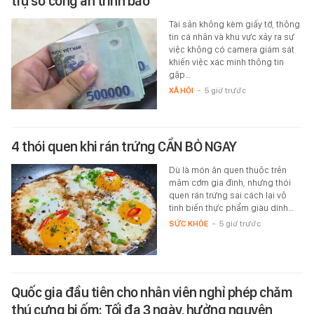
trụ sở công an trình báo
Tài sản không kèm giấy tờ, thông
tin cá nhân và khu vực xảy ra sự
việc không có camera giám sát
khiến việc xác minh thông tin
gặp…
XÃ HỘI
-
5 giờ trước
4 thói quen khi rán trứng CẦN BỎ NGAY
Dù là món ăn quen thuộc trên
mâm cơm gia đình, nhưng thói
quen rán trứng sai cách lại vô
tình biến thực phẩm giàu dinh…
SỨC KHỎE
-
5 giờ trước
Quốc gia đầu tiên cho nhân viên nghỉ phép chăm
thú cưng bị ốm: Tối đa 3 ngày, hưởng nguyên