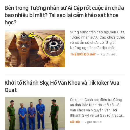
Bên trong Tượng nhân sư Ai Cập rốt cuộc ẩn chứa
bao nhiêu bí mật? Tại sao lại cấm khảo sát khoa
học?
Sừng sững trên cao nguyên Giza,
Tượng nhân sư Ai Cập chứa đựng
vô số ẩn số chưa có lời giải.
Những nghiên cứu địa chất…
THẾ GIỚI ĐÓ ĐÂY
-
7 giờ trước
Khởi tố Khánh Sky, Hồ Văn Khoa và TikToker Vua
Quạt
Cơ quan Cảnh sát điều tra Công
an tỉnh Bắc Ninh đã khởi tố Hồ
Văn Khoa và Nguyễn Văn Hợi
(Khánh Sky) về tội Gây rối trật tự…
XÃ HỘI
-
7 giờ trước