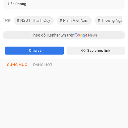
Tiền Phong
Tags
NSƯT Thanh Quý
Phim Việt Nam
Thương Ngày Nắ
Theo dõi Kenh14.vn trên
Chia sẻ
Sao chép link
CÙNG MỤC
ĐANG HOT