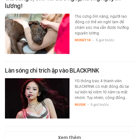
lương!
Thú cưng ốm nặng, người lao
động có thể xin nghỉ làm để
chăm sóc mà vẫn được hưởng
nguyên lương.
MONEY.14
-
5 giờ trước
Làn sóng chỉ trích ập vào BLACKPINK
YG thông báo 4 thành viên
BLACKPINK có mặt đông đủ tại
sự kiện kỷ niệm 10 năm ra mắt
nhóm. Tuy nhiên, cộng đồng…
MUSIK
-
5 giờ trước
Xem thêm