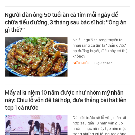
Người đàn ông 50 tuổi ăn cà tím mỗi ngày để
chữa tiểu đường, 3 tháng sau bác sĩ hỏi: "Ông ăn
gì thế?"
Nhiều người thường truyền tai
nhau rằng cà tím là "thần dược"
hạ đường huyết, điều này có thật
không?
SỨC KHỎE
-
6 giờ trước
Mấy ai kỉ niệm 10 năm được như nhóm mỹ nhân
này: Chịu lỗ vốn để tái hợp, đưa thẳng bài hát lên
top 1 cả nước
Dù biết trước sẽ lỗ vốn, màn tái
hợp sau gần 10 năm vẫn giúp
nhóm nhạc nữ này tạo nên một
trong những cú lội ngược dòng…