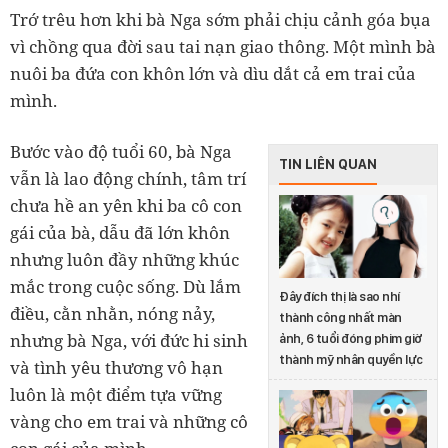
Trớ trêu hơn khi bà Nga sớm phải chịu cảnh góa bụa
vì chồng qua đời sau tai nạn giao thông. Một mình bà
nuôi ba đứa con khôn lớn và dìu dắt cả em trai của
mình.
Bước vào độ tuổi 60, bà Nga
TIN LIÊN QUAN
vẫn là lao động chính, tâm trí
chưa hề an yên khi ba cô con
gái của bà, dẫu đã lớn khôn
nhưng luôn đầy những khúc
mắc trong cuộc sống. Dù lắm
Đây đích thị là sao nhí
điều, cằn nhằn, nóng nảy,
thành công nhất màn
nhưng bà Nga, với đức hi sinh
ảnh, 6 tuổi đóng phim giờ
thành mỹ nhân quyền lực
và tình yêu thương vô hạn
luôn là một điểm tựa vững
vàng cho em trai và những cô