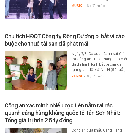
MUSIK
-
6 giờ trước
Chủ tịch HĐQT Công ty Đông Dương bị bắt vì cáo
buộc cho thuê tài sản đã phát mãi
Ngày 7/8, Cơ quan Cảnh sát điều
tra Công an TP. Đà Nẵng cho biết
đã thi hành lệnh bắt bị can để
tạm giam đối với N.L.H (50 tuổi,…
XÃ HỘI
-
6 giờ trước
Công an xác minh nhiều cọc tiền nằm rải rác
quanh cảng hàng không quốc tế Tân Sơn Nhất:
Tổng giá trị hơn 2,5 tỷ đồng
Công an cửa khẩu Cảng Hàng