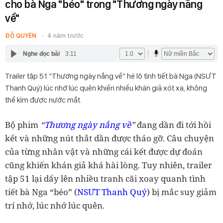
cho bà Nga "béo" trong "Thương ngày nắng
về"
ĐỖ QUYÊN
4 năm trước
Nghe đọc bài
3:11
Trailer tập 51 “Thương ngày nắng về” hé lộ tình tiết bà Nga (NSƯT
Thanh Quý) lúc nhớ lúc quên khiến nhiều khán giả xót xa, không
thể kìm được nước mắt.
Bộ phim
“
Thương ngày nắng về
”
đang dần đi tới hồi
kết và những nút thắt dần được tháo gỡ. Câu chuyện
của từng nhân vật và những cái kết được dự đoán
cũng khiến khán giả khá hài lòng. Tuy nhiên, trailer
tập 51 lại dấy lên nhiều tranh cãi xoay quanh tình
tiết bà Nga “béo” (
NSƯT Thanh Quý
) bị mắc suy giảm
trí nhớ, lúc nhớ lúc quên.