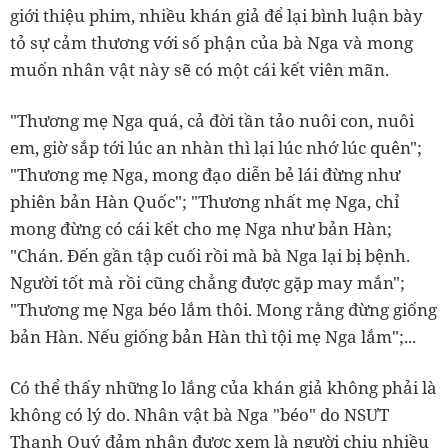
giới thiệu phim, nhiều khán giả để lại bình luận bày
tỏ sự cảm thương với số phận của bà Nga và mong
muốn nhân vật này sẽ có một cái kết viên mãn.
"Thương mẹ Nga quá, cả đời tần tảo nuôi con, nuôi
em, giờ sắp tới lúc an nhàn thì lại lúc nhớ lúc quên";
"Thương mẹ Nga, mong đạo diễn bẻ lái đừng như
phiên bản Hàn Quốc"; "Thương nhất mẹ Nga, chỉ
mong đừng có cái kết cho mẹ Nga như bản Hàn;
"Chán. Đến gần tập cuối rồi mà bà Nga lại bị bệnh.
Người tốt mà rồi cũng chẳng được gặp may mắn";
"Thương mẹ Nga béo lắm thôi. Mong rằng đừng giống
bản Hàn. Nếu giống bản Hàn thì tội mẹ Nga lắm";...
Có thể thấy những lo lắng của khán giả không phải là
không có lý do. Nhân vật bà Nga "béo" do NSƯT
Thanh Quý đảm nhận được xem là người chịu nhiều