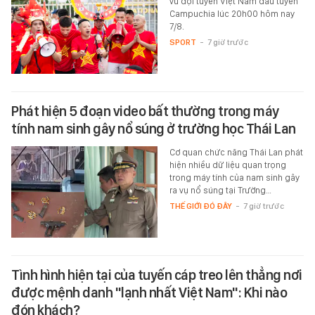
vũ đội tuyển Việt Nam đấu tuyển
Campuchia lúc 20h00 hôm nay
7/8.
SPORT
-
7 giờ trước
Phát hiện 5 đoạn video bất thường trong máy
tính nam sinh gây nổ súng ở trường học Thái Lan
Cơ quan chức năng Thái Lan phát
hiện nhiều dữ liệu quan trọng
trong máy tính của nam sinh gây
ra vụ nổ súng tại Trường…
THẾ GIỚI ĐÓ ĐÂY
-
7 giờ trước
Tình hình hiện tại của tuyến cáp treo lên thẳng nơi
được mệnh danh "lạnh nhất Việt Nam": Khi nào
đón khách?