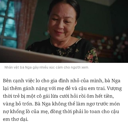
Nhân vật bà Nga gây nhiều xúc cảm cho người xem.
Bên cạnh việc lo cho gia đình nhỏ của mình, bà Nga
lại thêm gánh nặng với mẹ đẻ và cậu em trai. Vượng
thời trẻ bị một cô gái lừa cưới hỏi rồi ôm hết tiền,
vàng bỏ trốn. Bà Nga không thể làm ngơ trước món
nợ khổng lồ của mẹ, đồng thời phải lo toan cho cậu
em thơ dại.