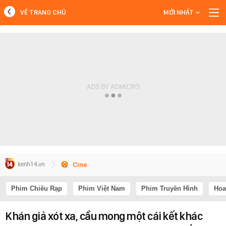
VỀ TRANG CHỦ
MỚI NHẤT
MỚI NHẤT
Xem thêm
Cine
Phim Chiếu Rạp
Phim Việt Nam
Phim Truyền Hình
Hoa
Khán giả xót xa, cầu mong một cái kết khác