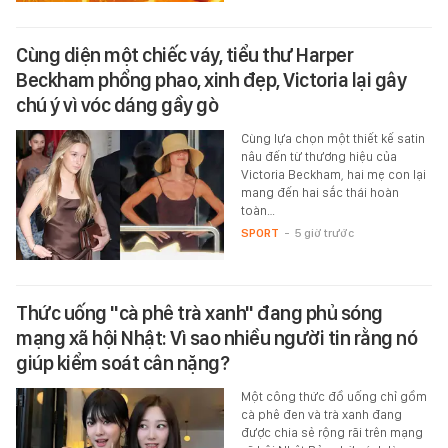
Cùng diện một chiếc váy, tiểu thư Harper
Beckham phổng phao, xinh đẹp, Victoria lại gây
chú ý vì vóc dáng gầy gò
Cùng lựa chọn một thiết kế satin
nâu đến từ thương hiệu của
Victoria Beckham, hai mẹ con lại
mang đến hai sắc thái hoàn
toàn…
SPORT
-
5 giờ trước
Thức uống "cà phê trà xanh" đang phủ sóng
mạng xã hội Nhật: Vì sao nhiều người tin rằng nó
giúp kiểm soát cân nặng?
Một công thức đồ uống chỉ gồm
cà phê đen và trà xanh đang
được chia sẻ rộng rãi trên mạng