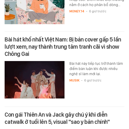
nằm ở cách họ phân bổ dòng…
MONEY.14
-
6 giờ trước
Bài hát khổ nhất Việt Nam: Bị bản cover gấp 5 lần
lượt xem, nay thành trung tâm tranh cãi vì show
Chông Gai
Bài hát này tiếp tục trở thành tâm
điểm bàn luận khi được nhiều
nghệ sĩ làm mới lại.
MUSIK
-
6 giờ trước
Con gái Thiên An và Jack gây chú ý khi diễn
catwalk ở tuổi lên 5, visual "sao y bản chính"