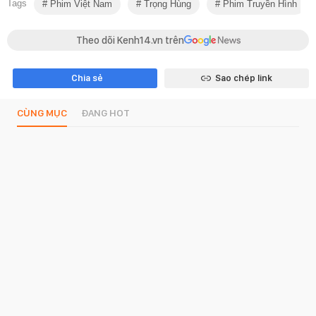
Tags
Phim Việt Nam
Trọng Hùng
Phim Truyền Hình
Theo dõi Kenh14.vn trên
Chia sẻ
Sao chép link
CÙNG MỤC
ĐANG HOT