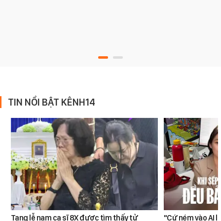
TIN NỔI BẬT KÊNH14
Tang lễ nam ca sĩ 8X được tìm thấy tử
"Cứ ném vào AI l