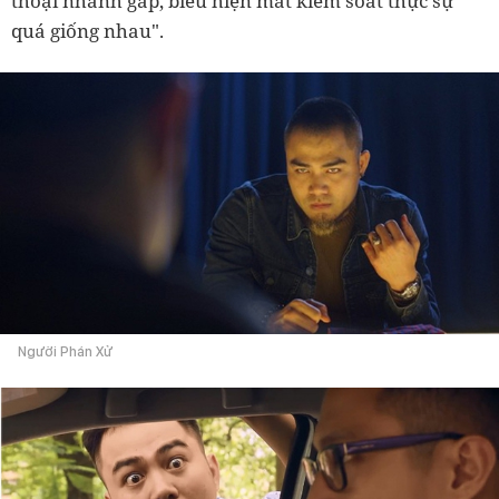
thoại nhanh gấp, biểu hiện mất kiểm soát thực sự
quá giống nhau".
Người Phán Xử