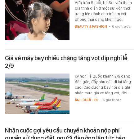
Vừa tròn 5 tuổi, bé Sol vừa tham
gia trình diễn ở một sự kiện thời
trang lớn dành cho trẻ em với
phong thái đáng khen ngợi.
BEAUTY & FASHION
-
6 giờ trước
Giá vé máy bay nhiều chặng tăng vọt dịp nghỉ lễ
2/9
Kỳ nghỉ lễ Quốc khánh 2/9 đang
đến gần, đẩy nhu cầu đi lại tăng
cao. Các đường bay nội địa ghi
nhận mức giá vé tăng vọt, đòi…
ĂN - CHƠI - ĐI
-
6 giờ trước
Nhận cuộc gọi yêu cầu chuyển khoản nộp phí
quyền sử dụng đất, người đàn ông lập tức báo