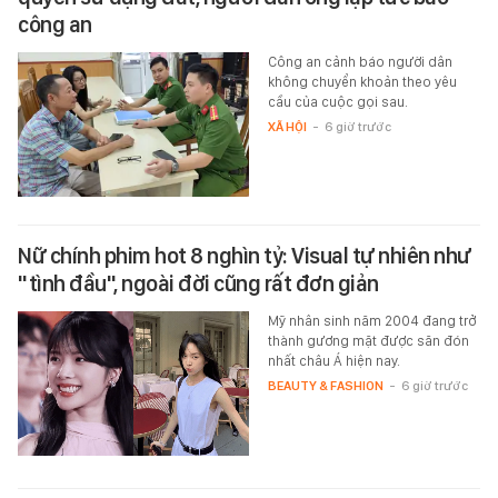
công an
Công an cảnh báo người dân
không chuyển khoản theo yêu
cầu của cuộc gọi sau.
XÃ HỘI
-
6 giờ trước
Nữ chính phim hot 8 nghìn tỷ: Visual tự nhiên như
"tình đầu", ngoài đời cũng rất đơn giản
Mỹ nhân sinh năm 2004 đang trở
thành gương mặt được săn đón
nhất châu Á hiện nay.
BEAUTY & FASHION
-
6 giờ trước