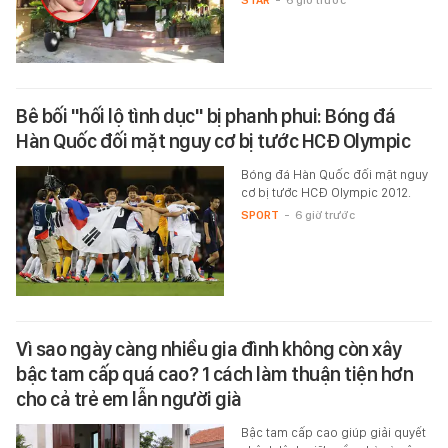
STAR
-
6 giờ trước
Bê bối "hối lộ tình dục" bị phanh phui: Bóng đá
Hàn Quốc đối mặt nguy cơ bị tước HCĐ Olympic
Bóng đá Hàn Quốc đối mặt nguy
cơ bị tước HCĐ Olympic 2012.
SPORT
-
6 giờ trước
Vì sao ngày càng nhiều gia đình không còn xây
bậc tam cấp quá cao? 1 cách làm thuận tiện hơn
cho cả trẻ em lẫn người già
Bậc tam cấp cao giúp giải quyết