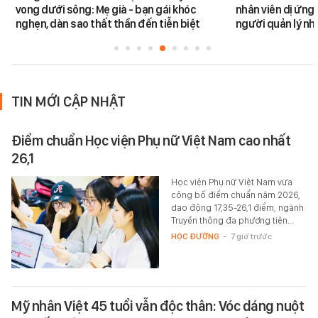
vong dưới sông: Mẹ già - bạn gái khóc
nhân viên dị ứng 
nghẹn, dàn sao thất thần đến tiễn biệt
người quản lý nh
TIN MỚI CẬP NHẬT
Điểm chuẩn Học viện Phụ nữ Việt Nam cao nhất
26,1
Học viện Phụ nữ Việt Nam vừa
công bố điểm chuẩn năm 2026,
dao động 17,35-26,1 điểm, ngành
Truyền thông đa phương tiện…
HỌC ĐƯỜNG
-
7 giờ trước
Mỹ nhân Việt 45 tuổi vẫn độc thân: Vóc dáng nuột