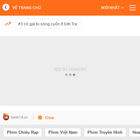
VỀ TRANG CHỦ
MỚI NHẤT
MỚI NHẤT
#3 cô gái bị sóng cuốn ở Sơn Trà
Xem thêm
Cine
Phim Chiếu Rạp
Phim Việt Nam
Phim Truyền Hình
Hoa