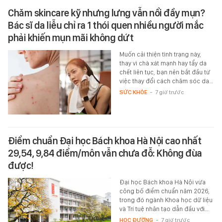
Chăm skincare kỹ nhưng lưng vẫn nổi đầy mụn?
Bác sĩ da liễu chỉ ra 1 thói quen nhiều người mắc
phải khiến mụn mãi không dứt
Muốn cải thiện tình trạng này,
thay vì chà xát mạnh hay tẩy da
chết liên tục, bạn nên bắt đầu từ
việc thay đổi cách chăm sóc da…
SỨC KHỎE
-
7 giờ trước
Điểm chuẩn Đại học Bách khoa Hà Nội cao nhất
29,54, 9,84 điểm/môn vẫn chưa đỗ: Không đùa
được!
Đại học Bách khoa Hà Nội vừa
công bố điểm chuẩn năm 2026,
trong đó ngành Khoa học dữ liệu
và Trí tuệ nhân tạo dẫn đầu với…
HỌC ĐƯỜNG
-
7 giờ trước