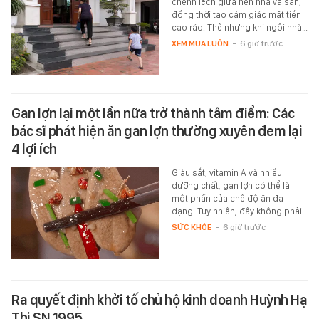
chênh lệch giữa nền nhà và sân,
đồng thời tạo cảm giác mặt tiền
cao ráo. Thế nhưng khi ngôi nhà…
XEM MUA LUÔN
-
6 giờ trước
Gan lợn lại một lần nữa trở thành tâm điểm: Các
bác sĩ phát hiện ăn gan lợn thường xuyên đem lại
4 lợi ích
Giàu sắt, vitamin A và nhiều
dưỡng chất, gan lợn có thể là
một phần của chế độ ăn đa
dạng. Tuy nhiên, đây không phải…
SỨC KHỎE
-
6 giờ trước
Ra quyết định khởi tố chủ hộ kinh doanh Huỳnh Hạ
Thi SN 1995