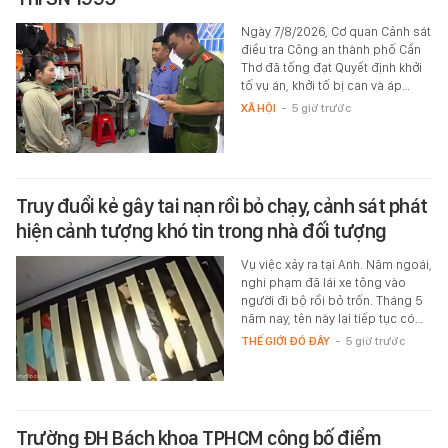
Ngày 7/8/2026, Cơ quan Cảnh sát
điều tra Công an thành phố Cần
Thơ đã tống đạt Quyết định khởi
tố vụ án, khởi tố bị can và áp…
XÃ HỘI
-
5 giờ trước
Truy đuổi kẻ gây tai nạn rồi bỏ chạy, cảnh sát phát
hiện cảnh tượng khó tin trong nhà đối tượng
Vụ việc xảy ra tại Anh. Năm ngoái,
nghi phạm đã lái xe tông vào
người đi bộ rồi bỏ trốn. Tháng 5
năm nay, tên này lại tiếp tục có…
THẾ GIỚI ĐÓ ĐÂY
-
5 giờ trước
Trường ĐH Bách khoa TPHCM công bố điểm