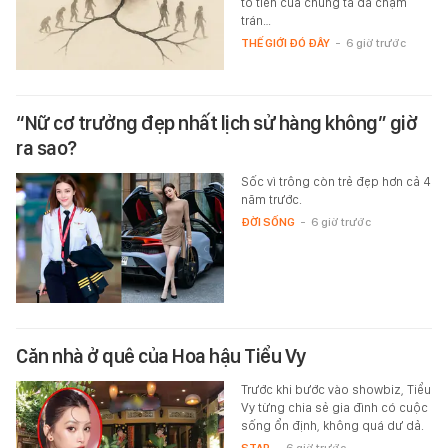
tổ tiên của chúng ta đã chạm
trán…
THẾ GIỚI ĐÓ ĐÂY
-
6 giờ trước
“Nữ cơ trưởng đẹp nhất lịch sử hàng không” giờ
ra sao?
Sốc vì trông còn trẻ đẹp hơn cả 4
năm trước.
ĐỜI SỐNG
-
6 giờ trước
Căn nhà ở quê của Hoa hậu Tiểu Vy
Trước khi bước vào showbiz, Tiểu
Vy từng chia sẻ gia đình có cuộc
sống ổn định, không quá dư dả.