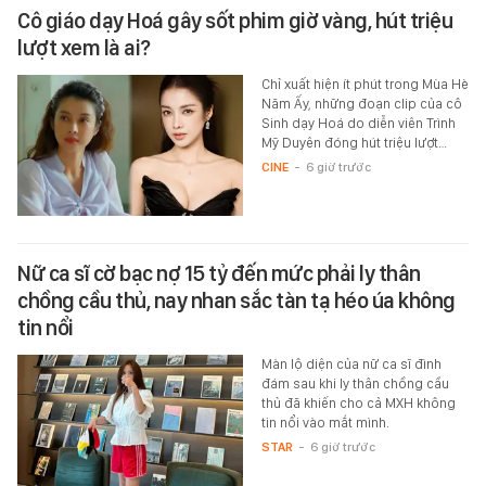
Cô giáo dạy Hoá gây sốt phim giờ vàng, hút triệu
lượt xem là ai?
Chỉ xuất hiện ít phút trong Mùa Hè
Năm Ấy, những đoạn clip của cô
Sinh dạy Hoá do diễn viên Trình
Mỹ Duyên đóng hút triệu lượt…
CINE
-
6 giờ trước
Nữ ca sĩ cờ bạc nợ 15 tỷ đến mức phải ly thân
chồng cầu thủ, nay nhan sắc tàn tạ héo úa không
tin nổi
Màn lộ diện của nữ ca sĩ đình
đám sau khi ly thân chồng cầu
thủ đã khiến cho cả MXH không
tin nổi vào mắt mình.
STAR
-
6 giờ trước