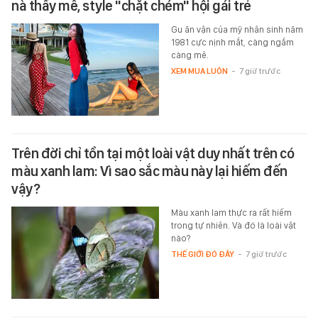
nà thấy mê, style "chặt chém" hội gái trẻ
Gu ăn vận của mỹ nhân sinh năm
1981 cực nịnh mắt, càng ngắm
càng mê.
XEM MUA LUÔN
-
7 giờ trước
Trên đời chỉ tồn tại một loài vật duy nhất trên có
màu xanh lam: Vì sao sắc màu này lại hiếm đến
vậy?
Màu xanh lam thực ra rất hiếm
trong tự nhiên. Và đó là loài vật
nào?
THẾ GIỚI ĐÓ ĐÂY
-
7 giờ trước