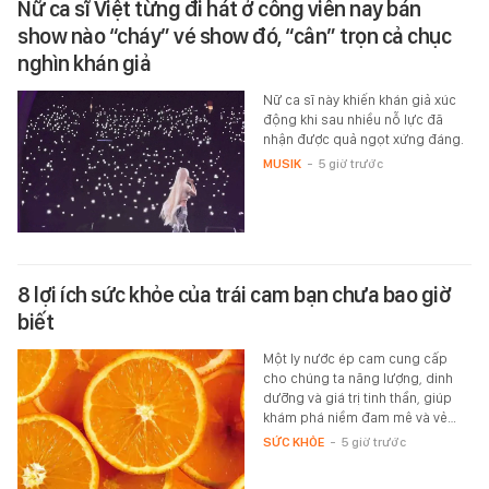
Nữ ca sĩ Việt từng đi hát ở công viên nay bán
show nào “cháy” vé show đó, “cân” trọn cả chục
nghìn khán giả
Nữ ca sĩ này khiến khán giả xúc
động khi sau nhiều nỗ lực đã
nhận được quả ngọt xứng đáng.
MUSIK
-
5 giờ trước
8 lợi ích sức khỏe của trái cam bạn chưa bao giờ
biết
Một ly nước ép cam cung cấp
cho chúng ta năng lượng, dinh
dưỡng và giá trị tinh thần, giúp
khám phá niềm đam mê và vẻ…
SỨC KHỎE
-
5 giờ trước