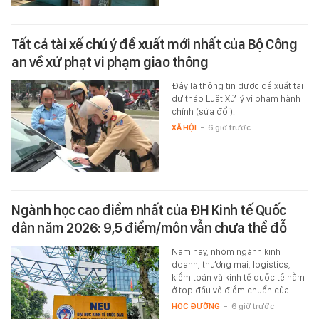
Tất cả tài xế chú ý đề xuất mới nhất của Bộ Công
an về xử phạt vi phạm giao thông
Đây là thông tin được đề xuất tại
dự thảo Luật Xử lý vi phạm hành
chính (sửa đổi).
XÃ HỘI
-
6 giờ trước
Ngành học cao điểm nhất của ĐH Kinh tế Quốc
dân năm 2026: 9,5 điểm/môn vẫn chưa thể đỗ
Năm nay, nhóm ngành kinh
doanh, thương mại, logistics,
kiểm toán và kinh tế quốc tế nằm
ở top đầu về điểm chuẩn của…
HỌC ĐƯỜNG
-
6 giờ trước