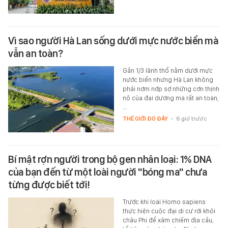
Vì sao người Hà Lan sống dưới mực nước biển mà
vẫn an toàn?
Gần 1/3 lãnh thổ nằm dưới mực
nước biển nhưng Hà Lan không
phải nơm nớp sợ những cơn thịnh
nộ của đại dương mà rất an toàn,
…
THẾ GIỚI ĐÓ ĐÂY
-
6 giờ trước
Bí mật rợn người trong bộ gen nhân loại: 1% DNA
của bạn đến từ một loài người "bóng ma" chưa
từng được biết tới!
Trước khi loài Homo sapiens
thực hiện cuộc đại di cư rời khỏi
châu Phi để xâm chiếm địa cầu,