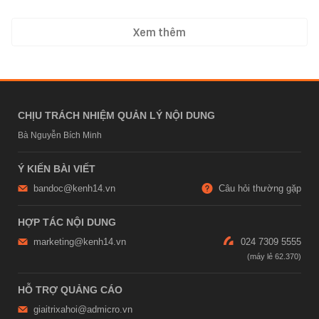
Xem thêm
CHỊU TRÁCH NHIỆM QUẢN LÝ NỘI DUNG
Bà Nguyễn Bích Minh
Ý KIẾN BÀI VIẾT
bandoc@kenh14.vn
Câu hỏi thường gặp
HỢP TÁC NỘI DUNG
marketing@kenh14.vn
024 7309 5555
HỖ TRỢ QUẢNG CÁO
giaitrixahoi@admicro.vn