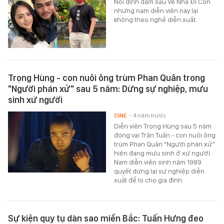
Nổi đình đám sau Về Nhà Đi Con
nhưng nam diễn viên này lại
không theo nghề diễn xuất.
Trọng Hùng - con nuôi ông trùm Phan Quân trong
"Người phán xử" sau 5 năm: Dừng sự nghiệp, mưu
sinh xứ người
CINE
- 4 năm trước
Diễn viên Trọng Hùng sau 5 năm
đóng vai Trần Tuấn - con nuôi ông
trùm Phan Quân "Người phán xử"
hiện đang mưu sinh ở xứ người.
Nam diễn viên sinh năm 1989
quyết dừng lại sự nghiệp diễn
xuất để lo cho gia đình.
Sự kiện quy tụ dàn sao miền Bắc: Tuấn Hưng đeo