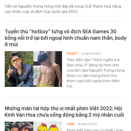
Tiền vệ Nguyễn Trọng Hùng mới đây đã cùng CLB Thanh Hoá nâng
cao chiếc cúp vô địch Cúp Quốc gia 2023.
Tuyển thủ “hotboy” từng vô địch SEA Games 30
bỗng nổi trở lại bởi ngoại hình chuẩn nam thần, body
6 múi
SPORT
- 3 năm trước
Trên diễn đàn "thích ngắm trai
đẹp châu Á" đăng tải hình ảnh
của tiền đạo Nguyễn Trọng Hùng
được cư dân mạng thích thú
khen ngợi bởi ngoại hình điển
trai.
Những màn tái hợp thú vị nhất phim Việt 2022: Hội
Kính Vạn Hoa chưa sống động bằng 2 mỹ nhân cuối
CINE
- 4 năm trước
Phim Việt năm nay có nhiều màn