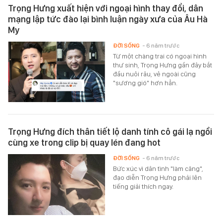
Trọng Hưng xuất hiện với ngoại hình thay đổi, dân
mạng lập tức đào lại bình luận ngày xưa của Âu Hà
My
ĐỜI SỐNG
- 6 năm trước
Từ một chàng trai có ngoại hình
thư sinh, Trọng Hưng gần đây bắt
đầu nuôi râu, vẻ ngoài cũng
"sương gió" hơn hẳn.
Trọng Hưng đích thân tiết lộ danh tính cô gái lạ ngồi
cùng xe trong clip bị quay lén đang hot
ĐỜI SỐNG
- 6 năm trước
Bức xúc vì dân tình "làm căng",
đạo diễn Trọng Hưng phải lên
tiếng giải thích ngay.