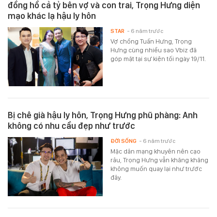
đồng hồ cả tỷ bên vợ và con trai, Trọng Hưng diện
mạo khác lạ hậu ly hôn
STAR
- 6 năm trước
Vợ chồng Tuấn Hưng, Trọng
Hưng cùng nhiều sao Vbiz đã
góp mặt tại sự kiện tối ngày 19/11.
Bị chê già hậu ly hôn, Trọng Hưng phũ phàng: Anh
không có nhu cầu đẹp như trước
ĐỜI SỐNG
- 6 năm trước
Mặc dân mạng khuyên nên cạo
râu, Trọng Hưng vẫn khăng khăng
không muốn quay lại như trước
đây.