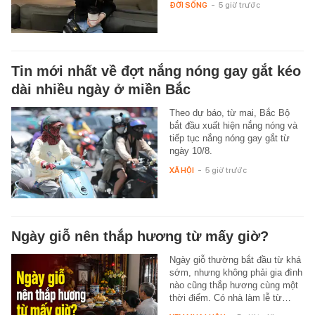
ĐỜI SỐNG
-
5 giờ trước
Tin mới nhất về đợt nắng nóng gay gắt kéo
dài nhiều ngày ở miền Bắc
Theo dự báo, từ mai, Bắc Bộ
bắt đầu xuất hiện nắng nóng và
tiếp tục nắng nóng gay gắt từ
ngày 10/8.
XÃ HỘI
-
5 giờ trước
Ngày giỗ nên thắp hương từ mấy giờ?
Ngày giỗ thường bắt đầu từ khá
sớm, nhưng không phải gia đình
nào cũng thắp hương cùng một
thời điểm. Có nhà làm lễ từ…