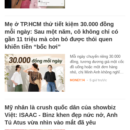
Mẹ ở TP.HCM thử tiết kiệm 30.000 đồng
mỗi ngày: Sau một năm, cô không chỉ có
gần 11 triệu mà còn bỏ được thói quen
khiến tiền “bốc hơi”
Mỗi ngày chuyển riêng 30.000
đồng, tương đương giá một cốc
đồ uống hoặc một đơn hàng
nhỏ, chị Minh Anh không nghĩ…
MONEY.14
-
5 giờ trước
Mỹ nhân là crush quốc dân của showbiz
Việt: ISAAC - Binz khen đẹp nức nở, Anh
Tú Atus vừa nhìn vào mắt đã yêu