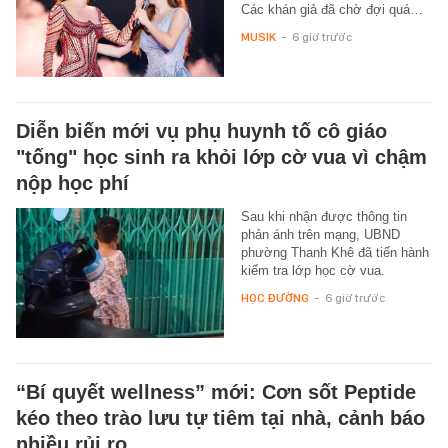
Các khán giả đã chờ đợi quá…
MUSIK
-
6 giờ trước
Diễn biến mới vụ phụ huynh tố cô giáo
"tống" học sinh ra khỏi lớp cờ vua vì chậm
nộp học phí
Sau khi nhận được thông tin
phản ánh trên mạng, UBND
phường Thanh Khê đã tiến hành
kiểm tra lớp học cờ vua.
HỌC ĐƯỜNG
-
6 giờ trước
“Bí quyết wellness” mới: Cơn sốt Peptide
kéo theo trào lưu tự tiêm tại nhà, cảnh báo
nhiều rủi ro