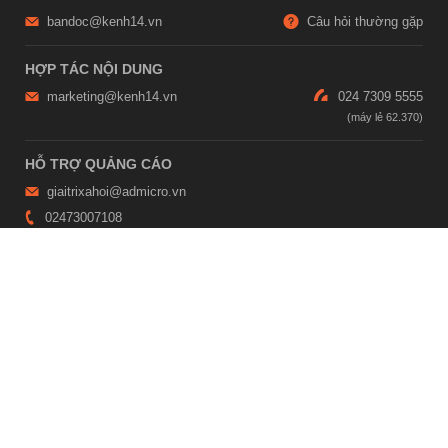
bandoc@kenh14.vn
Câu hỏi thường gặp
HỢP TÁC NỘI DUNG
marketing@kenh14.vn
024 7309 5555
HỖ TRỢ QUẢNG CÁO
giaitrixahoi@admicro.vn
02473007108
TRỤ SỞ HÀ NỘI
Tầng 21, Tòa nhà Center Building, Hapulico Complex, Số 01, phố
Nguyễn Huy Tưởng, phường Thanh Xuân, thành phố Hà Nội
TRỤ SỞ TP.HỒ CHÍ MINH
Tầng 4, Tòa nhà 123, số 127 Võ Văn Tần, Phường Xuân Hòa, TPHCM
Giấy phép thiết lập trang thông tin điện tử tổng hợp trên mạng số
2215/GP-TTĐT do Sở Thông tin và Truyền thông Hà Nội cấp ngày 10