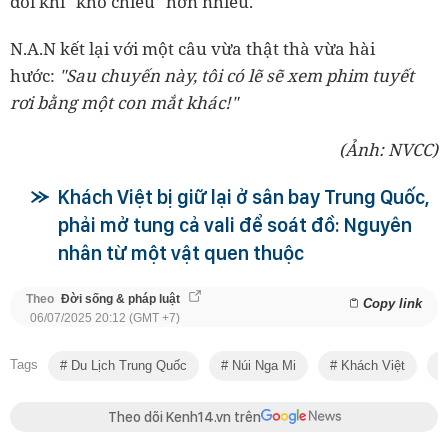
đôi khi "khó chiều" hơn nhiều.
N.A.N kết lại với một câu vừa thật thà vừa hài
hước:
"Sau chuyến này, tôi có lẽ sẽ xem phim tuyết
rơi bằng một con mắt khác!"
(Ảnh: NVCC)
Khách Việt bị giữ lại ở sân bay Trung Quốc,
phải mở tung cả vali để soát đồ: Nguyên
nhân từ một vật quen thuộc
Theo
Đời sống & pháp luật
Copy link
06/07/2025 20:12 (GMT +7)
Tags
Du Lịch Trung Quốc
Núi Nga Mi
Khách Việt
Theo dõi Kenh14.vn trên