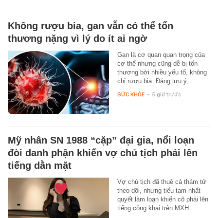
Không rượu bia, gan vẫn có thể tổn
thương nặng vì lý do ít ai ngờ
Gan là cơ quan quan trọng của
cơ thể nhưng cũng dễ bị tổn
thương bởi nhiều yếu tố, không
chỉ rượu bia. Đáng lưu ý,…
SỨC KHỎE
-
5 giờ trước
Mỹ nhân SN 1988 “cặp” đại gia, nổi loạn
đòi danh phận khiến vợ chủ tịch phải lên
tiếng dằn mặt
Vợ chủ tịch đã thuê cả thám tử
theo dõi, nhưng tiểu tam nhất
quyết làm loạn khiến cô phải lên
tiếng công khai trên MXH.