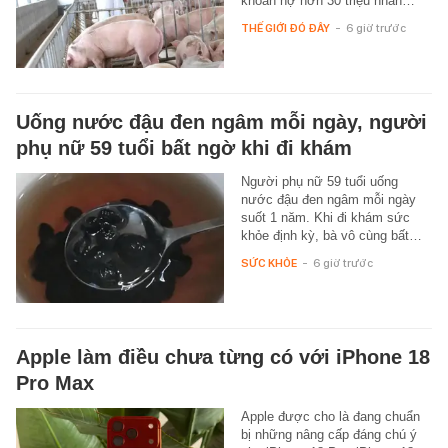
khoản nợ hơn 30 triệu nhân…
THẾ GIỚI ĐÓ ĐÂY
-
6 giờ trước
Uống nước đậu đen ngâm mỗi ngày, người
phụ nữ 59 tuổi bất ngờ khi đi khám
Người phụ nữ 59 tuổi uống
nước đậu đen ngâm mỗi ngày
suốt 1 năm. Khi đi khám sức
khỏe định kỳ, bà vô cùng bất…
SỨC KHỎE
-
6 giờ trước
Apple làm điều chưa từng có với iPhone 18
Pro Max
Apple được cho là đang chuẩn
bị những nâng cấp đáng chú ý