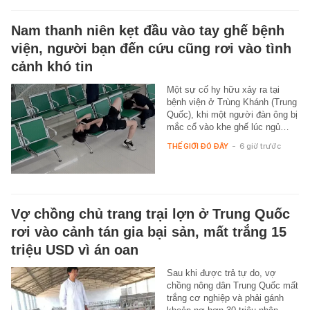
Nam thanh niên kẹt đầu vào tay ghế bệnh
viện, người bạn đến cứu cũng rơi vào tình
cảnh khó tin
Một sự cố hy hữu xảy ra tại
bệnh viện ở Trùng Khánh (Trung
Quốc), khi một người đàn ông bị
mắc cổ vào khe ghế lúc ngủ…
THẾ GIỚI ĐÓ ĐÂY
-
6 giờ trước
Vợ chồng chủ trang trại lợn ở Trung Quốc
rơi vào cảnh tán gia bại sản, mất trắng 15
triệu USD vì án oan
Sau khi được trả tự do, vợ
chồng nông dân Trung Quốc mất
trắng cơ nghiệp và phải gánh