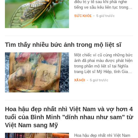
điều trị y tế sau khi phải nghe
tiếng ve sầu kêu liên tục trong…
SỨC KHỎE
-
5 giờ trước
Tìm thấy nhiều bức ảnh trong mộ liệt sĩ
Một chiếc ví cũ cùng những bức
ảnh đã phai màu được phát hiện
trong phần mộ liệt sĩ tại Nghĩa
trang Liệt sĩ Mỹ Hiệp, tỉnh Gia…
XÃ HỘI
-
5 giờ trước
Hoa hậu đẹp nhất nhì Việt Nam và vợ hơn 4
tuổi của Bình Minh "dính nhau như sam" từ
Việt Nam sang Mỹ
Hoa hậu đẹp nhất nhì Việt Nam