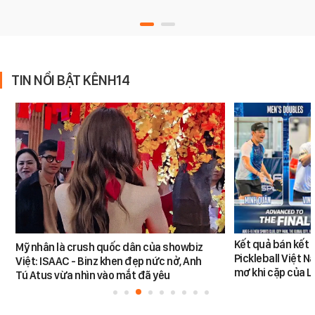
TIN NỔI BẬT KÊNH14
Kết quả bán kết 
Mỹ nhân là crush quốc dân của showbiz
Pickleball Việt 
Việt: ISAAC - Binz khen đẹp nức nở, Anh
mơ khi cặp của 
Tú Atus vừa nhìn vào mắt đã yêu