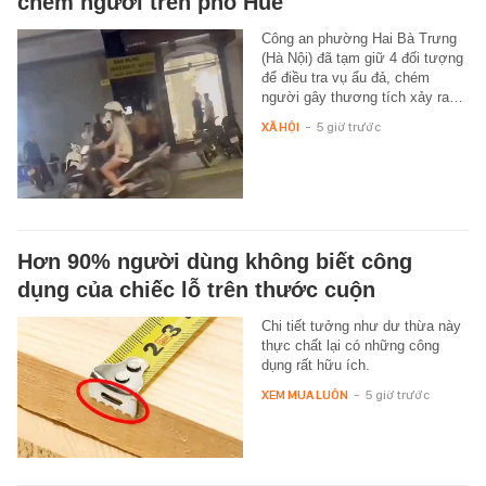
chém người trên phố Huế
Công an phường Hai Bà Trưng
(Hà Nội) đã tạm giữ 4 đối tượng
để điều tra vụ ẩu đả, chém
người gây thương tích xảy ra…
XÃ HỘI
-
5 giờ trước
Hơn 90% người dùng không biết công
dụng của chiếc lỗ trên thước cuộn
Chi tiết tưởng như dư thừa này
thực chất lại có những công
dụng rất hữu ích.
XEM MUA LUÔN
-
5 giờ trước