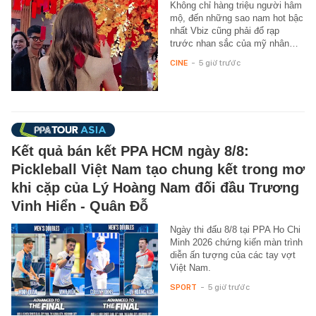
Không chỉ hàng triệu người hâm
mộ, đến những sao nam hot bậc
nhất Vbiz cũng phải đổ rạp
trước nhan sắc của mỹ nhân…
CINE
-
5 giờ trước
Kết quả bán kết PPA HCM ngày 8/8:
Pickleball Việt Nam tạo chung kết trong mơ
khi cặp của Lý Hoàng Nam đối đầu Trương
Vinh Hiển - Quân Đỗ
Ngày thi đấu 8/8 tại PPA Ho Chi
Minh 2026 chứng kiến màn trình
diễn ấn tượng của các tay vợt
Việt Nam.
SPORT
-
5 giờ trước