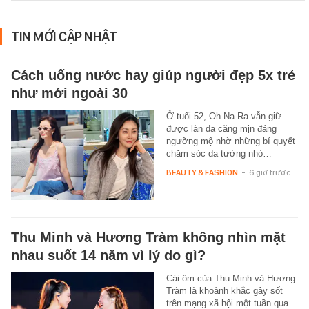
TIN MỚI CẬP NHẬT
Cách uống nước hay giúp người đẹp 5x trẻ
như mới ngoài 30
Ở tuổi 52, Oh Na Ra vẫn giữ
được làn da căng mịn đáng
ngưỡng mộ nhờ những bí quyết
chăm sóc da tưởng nhỏ…
BEAUTY & FASHION
-
6 giờ trước
Thu Minh và Hương Tràm không nhìn mặt
nhau suốt 14 năm vì lý do gì?
Cái ôm của Thu Minh và Hương
Tràm là khoảnh khắc gây sốt
trên mạng xã hội một tuần qua.