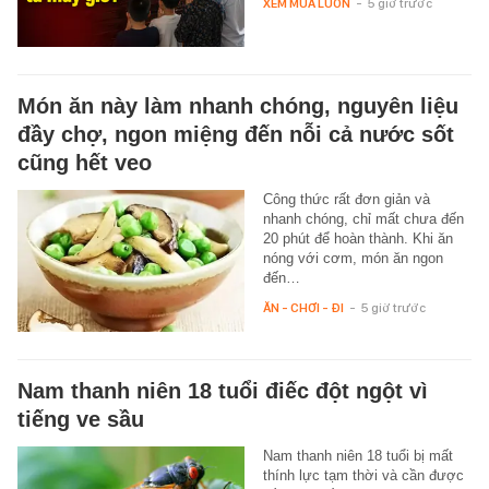
XEM MUA LUÔN
-
5 giờ trước
Món ăn này làm nhanh chóng, nguyên liệu
đầy chợ, ngon miệng đến nỗi cả nước sốt
cũng hết veo
Công thức rất đơn giản và
nhanh chóng, chỉ mất chưa đến
20 phút để hoàn thành. Khi ăn
nóng với cơm, món ăn ngon
đến…
ĂN - CHƠI - ĐI
-
5 giờ trước
Nam thanh niên 18 tuổi điếc đột ngột vì
tiếng ve sầu
Nam thanh niên 18 tuổi bị mất
thính lực tạm thời và cần được