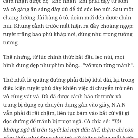
cảm nhận được độ "khó nhằn" khi phải dậy từ sớm
và cố gắng ăn sáng đầy đủ để đủ sức leo núi. Sau một
chặng đường dài bằng ô tô, đoàn mới đến được chân
núi. Khung cảnh trước mắt hiện ra đầy choáng ngợp:
tuyết trắng bao phủ khắp nơi, đúng như trong tưởng
tượng.
Thế nhưng, từ lúc chính thức bắt đầu leo núi, mọi
hình dung đẹp như phim bỗng... "vỡ vụn từng mảnh".
Thứ nhất là quãng đường phải đi bộ khá dài, lại trong
điều kiện tuyết phủ dày khiến việc di chuyển trở nên
vô cùng vất vả. Dù đã được cảnh báo từ trước và
trang bị dụng cụ chuyên dụng gắn vào giày, N.A.N
vẫn phải đi rất chậm, liên tục bám vào bất cứ vật gì
dọc đường để tránh bị trượt ngã. Cô chia sẻ:
"Tôi
không ngờ đi trên tuyết lại mệt đến thế, thậm chí còn
cảm thấy như đang chơi trò giữ thăng bằng mỗi bước