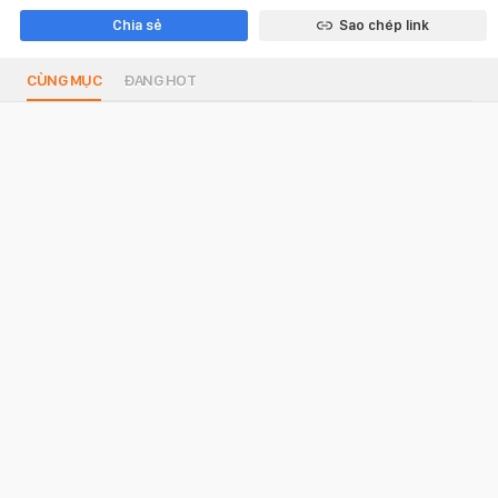
Chia sẻ
Sao chép link
CÙNG MỤC
ĐANG HOT