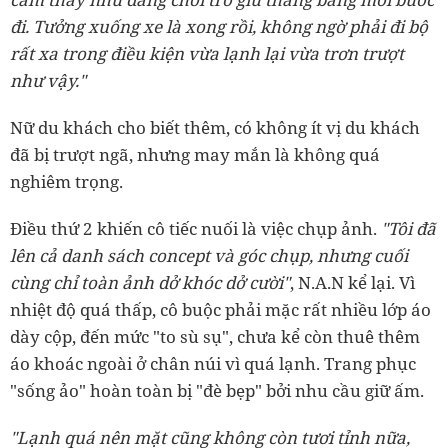
đi. Tưởng xuống xe là xong rồi, không ngờ phải đi bộ
rất xa trong điều kiện vừa lạnh lại vừa trơn trượt
như vậy."
Nữ du khách cho biết thêm, có không ít vị du khách
đã bị trượt ngã, nhưng may mắn là không quá
nghiêm trọng.
Điều thứ 2 khiến cô tiếc nuối là việc chụp ảnh.
"Tôi đã
lên cả danh sách concept và góc chụp, nhưng cuối
cùng chỉ toàn ảnh dở khóc dở cười"
, N.A.N kể lại. Vì
nhiệt độ quá thấp, cô buộc phải mặc rất nhiều lớp áo
dày cộp, đến mức "to sù sụ", chưa kể còn thuê thêm
áo khoác ngoài ở chân núi vì quá lạnh. Trang phục
"sống ảo" hoàn toàn bị "đè bẹp" bởi nhu cầu giữ ấm.
"Lạnh quá nên mặt cũng không còn tươi tỉnh nữa,