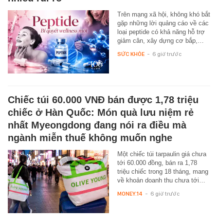
Trên mạng xã hội, không khó bắt
gặp những lời quảng cáo về các
loại peptide có khả năng hỗ trợ
giảm cân, xây dựng cơ bắp,…
SỨC KHỎE
-
6 giờ trước
Chiếc túi 60.000 VNĐ bán được 1,78 triệu
chiếc ở Hàn Quốc: Món quà lưu niệm rẻ
nhất Myeongdong đang nói ra điều mà
ngành miễn thuế không muốn nghe
Một chiếc túi tarpaulin giá chưa
tới 60.000 đồng, bán ra 1,78
triệu chiếc trong 18 tháng, mang
về khoản doanh thu chưa tới…
MONEY.14
-
6 giờ trước