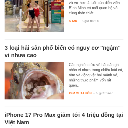
và vợ hơn 4 tuổi của diễn viên
Bình Minh có mối quan hệ vô
cùng thân thiết.
STAR
-
5 giờ trước
3 loại hải sản phổ biến có nguy cơ "ngậm"
vi nhựa cao
Các nghiên cứu về hải sản ghi
nhận vi nhựa trong nhiều loài cá,
tôm và động vật hai mảnh vỏ,
những thực phẩm vốn rất
quen…
XEM MUA LUÔN
-
5 giờ trước
iPhone 17 Pro Max giảm tới 4 triệu đồng tại
Việt Nam