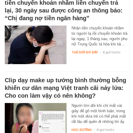
tiền chuyển khoản nhầm liền chuyển trả
lại, 30 ngày sau được công an thông báo:
“Chị đang nợ tiền ngân hàng”
Nhận tiền chuyển khoản nhầm
từ người lạ rồi chuyển khoản trả
lại ngay, 1 tháng sau, người phụ
nữ Trung Quốc tá hỏa khi tài…
THẾ GIỚI ĐÓ ĐÂY
-
6 giờ trước
Clip dạy make up tưởng bình thường bỗng
khiến cư dân mạng Việt tranh cãi nảy lửa:
Cho con làm vậy có nên không?
Người lớn đôi khi chỉ mất vài
giây để gõ một bình luận, trong
khi một đứa trẻ có thể phải mất
rất lâu để quên đi những lời ấy.
HỌC ĐƯỜNG
-
6 giờ trước