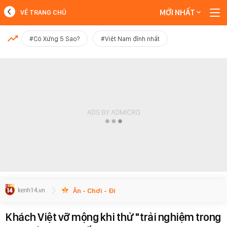
MỚI NHẤT
VỀ TRANG CHỦ
MỚI NHẤT
#Có Xứng 5 Sao?
#Việt Nam đỉnh nhất
Xem thêm
Ăn - Chơi - Đi
Khách Việt vỡ mộng khi thử "trải nghiệm trong