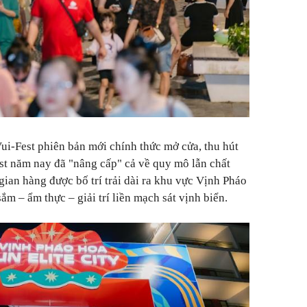
i-Fest phiên bản mới chính thức mở cửa, thu hút
st năm nay đã "nâng cấp" cả về quy mô lẫn chất
gian hàng được bố trí trải dài ra khu vực Vịnh Pháo
m – ẩm thực – giải trí liền mạch sát vịnh biển.