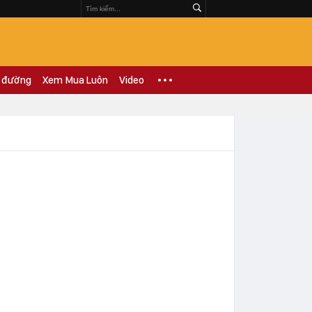
 đường
Xem Mua Luôn
Video