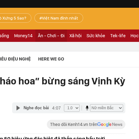
ó Xứng 5 Sao?
Việt Nam đỉnh nhất
 sống
Money.14
Ăn - Chơi - Đi
Xã hội
Sức khỏe
Tek-life
Học
TIÊU ĐIỆU NGHỆ
HERE WE GO
 pháo hoa” bừng sáng Vịnh Kỳ
4:07
Nghe đọc bài
Theo dõi Kenh14.vn trên
 50 hiệu ứng đặc biệt đã thắp sáng bầu trời