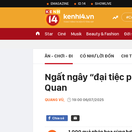
EMAGAZINE
ID.14
SHOWLIVE
C
Star
Ciné
Musik
Beauty & Fashion
Đời
ĂN - CHƠI - ĐI
CÓ NHƯ LỜI ĐỒN
CHI 
Ngất ngây “đại tiệc
Quan
QUANG VŨ,
19:00 06/07/2025
Chia sẻ
1.000 quả pháo hoa cùng hơn