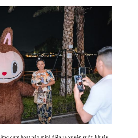
hững cụm hoạt náo mini diễn ra xuyên suốt: khuấy