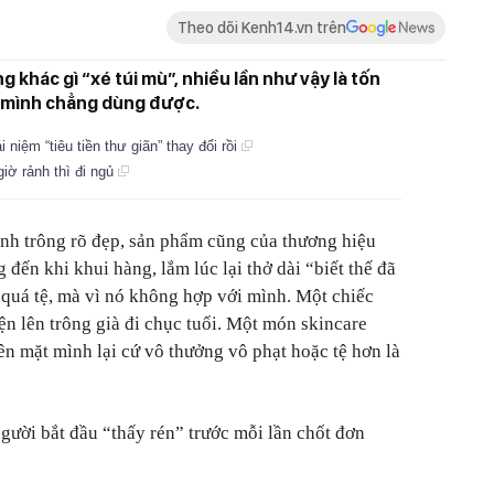
Theo dõi Kenh14.vn trên
g khác gì “xé túi mù”, nhiều lần như vậy là tốn
 mình chẳng dùng được.
 niệm “tiêu tiền thư giãn” thay đổi rồi
 giờ rảnh thì đi ngủ
ảnh trông rõ đẹp, sản phẩm cũng của thương hiệu
 đến khi khui hàng, lắm lúc lại thở dài “biết thế đã
quá tệ, mà vì nó không hợp với mình. Một chiếc
n lên trông già đi chục tuổi. Một món skincare
ên mặt mình lại cứ vô thưởng vô phạt hoặc tệ hơn là
gười bắt đầu “thấy rén” trước mỗi lần chốt đơn