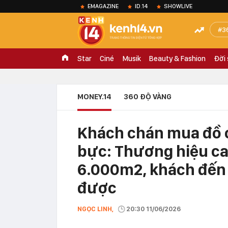
EMAGAZINE
ID.14
SHOWLIVE
3
Star
Ciné
Musik
Beauty & Fashion
Đời
MONEY.14
360 ĐỘ VÀNG
Khách chán mua đồ o
bực: Thương hiệu ca
6.000m2, khách đến 
được
NGỌC LINH,
20:30 11/06/2026