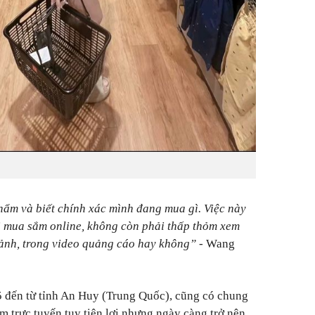
phẩm và biết chính xác mình đang mua gì. Việc này
hi mua sắm online, không còn phải thấp thỏm xem
ảnh, trong video quảng cáo hay không”
- Wang
5 đến từ tỉnh An Huy (Trung Quốc), cũng có chung
 trực tuyến tuy tiện lợi nhưng ngày càng trở nên