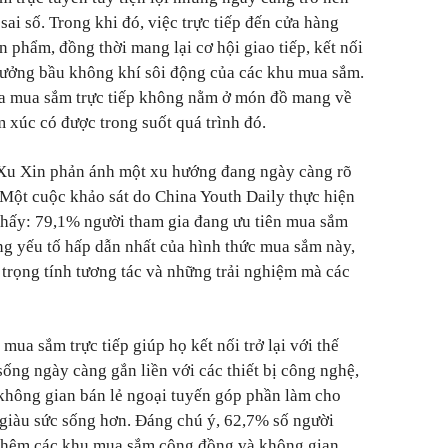
sai số. Trong khi đó, việc trực tiếp đến cửa hàng
 phẩm, đồng thời mang lại cơ hội giao tiếp, kết nối
hưởng bầu không khí sôi động của các khu mua sắm.
của mua sắm trực tiếp không nằm ở món đồ mang về
 xúc có được trong suốt quá trình đó.
Xu Xin phản ánh một xu hướng đang ngày càng rõ
. Một cuộc khảo sát do China Youth Daily thực hiện
thấy: 79,1% người tham gia đang ưu tiên mua sắm
ững yếu tố hấp dẫn nhất của hình thức mua sắm này,
 trọng tính tương tác và những trải nghiệm mà các
ua sắm trực tiếp giúp họ kết nối trở lại với thế
sống ngày càng gắn liền với các thiết bị công nghệ,
không gian bán lẻ ngoại tuyến góp phần làm cho
 giàu sức sống hơn. Đáng chú ý, 62,7% số người
thêm các khu mua sắm cộng đồng và không gian