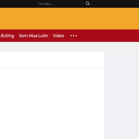
 đường
Xem Mua Luôn
Video