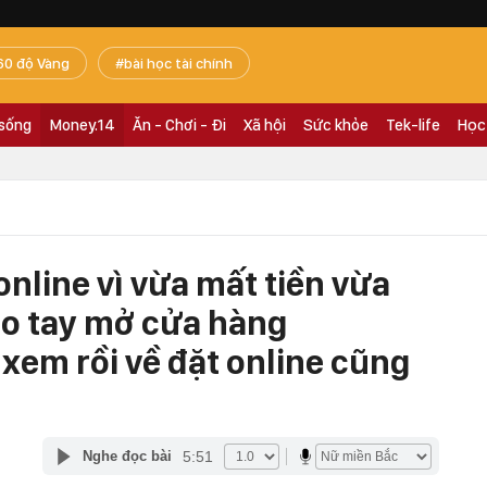
60 độ Vàng
bài học tài chính
 sống
Money.14
Ăn - Chơi - Đi
Xã hội
Sức khỏe
Tek-life
Học
nline vì vừa mất tiền vừa
o tay mở cửa hàng
xem rồi về đặt online cũng
5:51
Nghe đọc bài