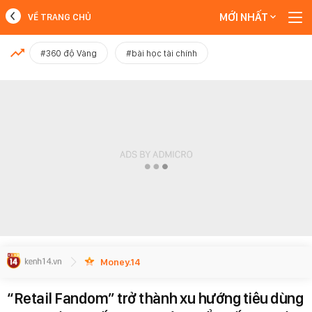
MỚI NHẤT
VỀ TRANG CHỦ
MỚI NHẤT
#360 độ Vàng
#bài học tài chính
Xem thêm
Money.14
“Retail Fandom” trở thành xu hướng tiêu dùng