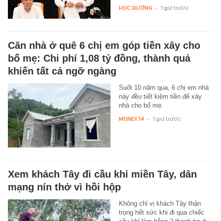
HỌC ĐƯỜNG
-
1 giờ trước
Căn nhà ở quê 6 chị em góp tiền xây cho
bố mẹ: Chi phí 1,08 tỷ đồng, thành quả
khiến tất cả ngỡ ngàng
Suốt 10 năm qua, 6 chị em nhà
này đều tiết kiệm tiền để xây
nhà cho bố mẹ.
MONEY.14
-
1 giờ trước
Xem khách Tây đi cầu khỉ miền Tây, dân
mạng nín thở vì hồi hộp
Không chỉ vị khách Tây thận
trọng hết sức khi đi qua chiếc