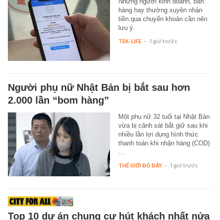
Những người kinh doanh, bán
hàng hay thường xuyên nhận
tiền qua chuyển khoản cần nên
lưu ý.
TEK-LIFE
-
1 giờ trước
Người phụ nữ Nhật Bản bị bắt sau hơn
2.000 lần “bom hàng”
Một phụ nữ 32 tuổi tại Nhật Bản
vừa bị cảnh sát bắt giữ sau khi
nhiều lần lợi dụng hình thức
thanh toán khi nhận hàng (COD)
…
THẾ GIỚI ĐÓ ĐÂY
-
1 giờ trước
Top 10 dự án chung cư hút khách nhất nửa