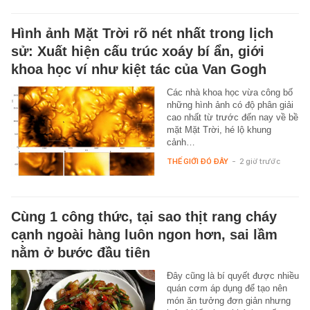
Hình ảnh Mặt Trời rõ nét nhất trong lịch
sử: Xuất hiện cấu trúc xoáy bí ẩn, giới
khoa học ví như kiệt tác của Van Gogh
Các nhà khoa học vừa công bố
những hình ảnh có độ phân giải
cao nhất từ trước đến nay về bề
mặt Mặt Trời, hé lộ khung
cảnh…
THẾ GIỚI ĐÓ ĐÂY
-
2 giờ trước
Cùng 1 công thức, tại sao thịt rang cháy
cạnh ngoài hàng luôn ngon hơn, sai lầm
nằm ở bước đầu tiên
Đây cũng là bí quyết được nhiều
quán cơm áp dụng để tạo nên
món ăn tưởng đơn giản nhưng