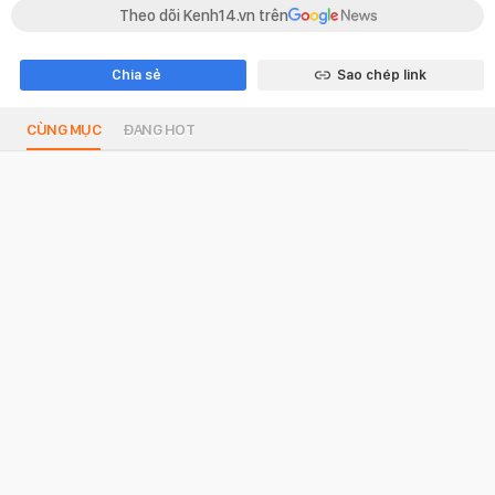
Theo dõi Kenh14.vn trên
Chia sẻ
Sao chép link
CÙNG MỤC
ĐANG HOT