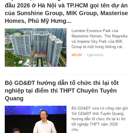
đầu 2026 ở Hà Nội và TP.HCM gọi tên dự án
của Sunshine Group, MIK Group, Masterise
Homes, Phú Mỹ Hưng...
Lumière Essence Park của
Masterise Homes, The Magnolia
và Imperia Sky Park của MIK
Group là một trong những cái…
XÃ HỘI
-
1 giờ trước
Bộ GD&ĐT hướng dẫn tổ chức thi lại tốt
nghiệp tại điểm thi THPT Chuyên Tuyên
Quang
Bộ GD&ĐT vừa có công văn gửi
Sở GD&ĐT tỉnh Tuyên Quang,
hướng dẫn tổ chức thi lại kì thi
tốt nghiệp THPT năm 2026
cho…