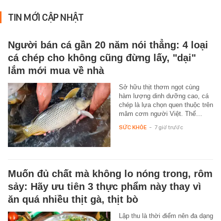
TIN MỚI CẬP NHẬT
Người bán cá gần 20 năm nói thẳng: 4 loại
cá chép cho không cũng đừng lấy, "dại"
lắm mới mua về nhà
Sở hữu thịt thơm ngọt cùng
hàm lượng dinh dưỡng cao, cá
chép là lựa chọn quen thuộc trên
mâm cơm người Việt. Thế…
SỨC KHỎE
-
7 giờ trước
Muốn đủ chất mà không lo nóng trong, rôm
sảy: Hãy ưu tiên 3 thực phẩm này thay vì
ăn quá nhiều thịt gà, thịt bò
Lập thu là thời điểm nên đa dạng