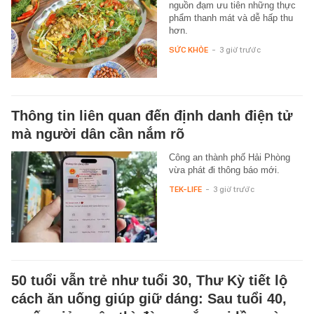
nguồn đạm ưu tiên những thực
phẩm thanh mát và dễ hấp thu
hơn.
SỨC KHỎE
-
3 giờ trước
Thông tin liên quan đến định danh điện tử
mà người dân cần nắm rõ
Công an thành phố Hải Phòng
vừa phát đi thông báo mới.
TEK-LIFE
-
3 giờ trước
50 tuổi vẫn trẻ như tuổi 30, Thư Kỳ tiết lộ
cách ăn uống giúp giữ dáng: Sau tuổi 40,