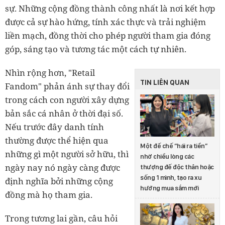
sự. Những cộng đồng thành công nhất là nơi kết hợp
được cả sự hào hứng, tính xác thực và trải nghiệm
liền mạch, đồng thời cho phép người tham gia đóng
góp, sáng tạo và tương tác một cách tự nhiên.
Nhìn rộng hơn, "Retail
TIN LIÊN QUAN
Fandom" phản ánh sự thay đổi
trong cách con người xây dựng
bản sắc cá nhân ở thời đại số.
Nếu trước đây danh tính
thường được thể hiện qua
Một đế chế “hái ra tiền”
những gì một người sở hữu, thì
nhờ chiều lòng các
ngày nay nó ngày càng được
thượng đế độc thân hoặc
sống 1 mình, tạo ra xu
định nghĩa bởi những cộng
hướng mua sắm mới
đồng mà họ tham gia.
Trong tương lai gần, câu hỏi