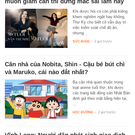
muốn giảm cân thì đừng mắc sai lầm này
Khi được hỏi có còn phải kiêng
khem nghiêm ngặt hay không,
Thư Kỳ cho biết cô vẫn duy trì
việc kiểm soát chế độ ăn,
nhưng…
SỨC KHỎE
-
2 giờ trước
Căn nhà của Nobita, Shin - Cậu bé bút chì
và Maruko, cái nào đắt nhất?
Ba căn nhà quen thuộc trong
loạt anime tuổi thơ, khi được
các trang bất động sản Nhật Bản
định giá theo mặt bằng hiện tại,
…
HỌC ĐƯỜNG
-
2 giờ trước
Vĩnh Long: Người dân phát sinh giao dịch