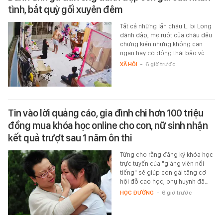
tình, bắt quỳ gối xuyên đêm
Tất cả những lần cháu L. bị Long
đánh đập, mẹ ruột của cháu đều
chứng kiến nhưng không can
ngăn hay có động thái bảo vệ…
XÃ HỘI
-
6 giờ trước
Tin vào lời quảng cáo, gia đình chi hơn 100 triệu
đồng mua khóa học online cho con, nữ sinh nhận
kết quả trượt sau 1 năm ôn thi
Từng cho rằng đăng ký khóa học
trực tuyến của "giảng viên nổi
tiếng" sẽ giúp con gái tăng cơ
hội đỗ cao học, phụ huynh đã…
HỌC ĐƯỜNG
-
6 giờ trước