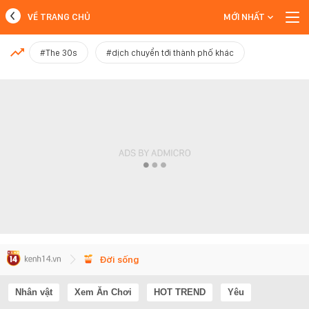
VỀ TRANG CHỦ
MỚI NHẤT
MỚI NHẤT
#The 30s
#dịch chuyển tới thành phố khác
Xem thêm
Đời sống
Nhân vật
Xem Ăn Chơi
HOT TREND
Yêu