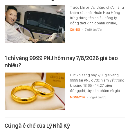
Trước khi bị lực lượng chức năng
khám xét nhà, Huấn Hoa Hồng
từng đứng tên nhiều công ty,
đồng thời kinh doanh online,…
XÃ HỘI
-
7 giờ trước
1 chỉ vàng 9999 PNJ hôm nay 7/8/2026 giá bao
nhiêu?
Lúc 7h sáng nay 7/8, giá vàng
9999 tại PNJ được niêm yết trong
khoảng 13,65 - 14,27 triệu
đồng/chỉ, tùy sản phầm và giá…
MONEY.14
-
7 giờ trước
Cú ngã ê chề của Lý Nhã Kỳ