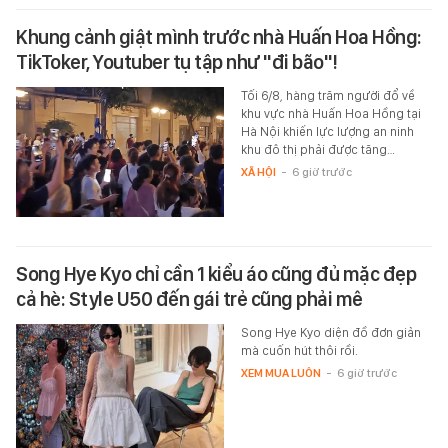
Khung cảnh giật mình trước nhà Huấn Hoa Hồng:
TikToker, Youtuber tụ tập như "đi bão"!
Tối 6/8, hàng trăm người đổ về
khu vực nhà Huấn Hoa Hồng tại
Hà Nội khiến lực lượng an ninh
khu đô thị phải được tăng…
XÃ HỘI
-
6 giờ trước
Song Hye Kyo chỉ cần 1 kiểu áo cũng đủ mặc đẹp
cả hè: Style U50 đến gái trẻ cũng phải mê
Song Hye Kyo diện đồ đơn giản
mà cuốn hút thôi rồi.
XEM MUA LUÔN
-
6 giờ trước