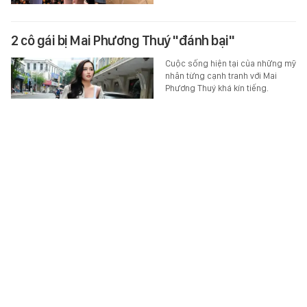
2 cô gái bị Mai Phương Thuý "đánh bại"
Cuộc sống hiện tại của những mỹ
nhân từng cạnh tranh với Mai
Phương Thuý khá kín tiếng.
STAR
-
6 giờ trước
Khởi tố người đàn ông say rượu đi bộ trên quốc lộ
gây tai nạn chết người
Uống rượu say nhưng Hồ Văn V.
vẫn đi bộ ngược chiều trên quốc
lộ 9 (Quảng Trị) và gây tai nạn
giao thông khiến một người tử…
XÃ HỘI
-
5 giờ trước