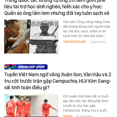
liệu tài trợ học sinh nghèo, hiến xác cho y học:
Quần áo ông lấm lem nhưng đôi tay luôn sạch sẽ
Thư viện Công cộng Hàng Châu
đặt tượng đồng một người nhặt
rác mê đọc sách, nhằm tri ân
hành trình 20 năm âm thầm…
THẾ GIỚI ĐÓ ĐÂY
-
7 giờ trước
Tuyển Việt Nam ngờ vắng Xuân Son, Văn Hậu và 2
trụ cột trước trận gặp Campuchia, HLV Kim Sang-
sik tính toán điều gì?
Đội tuyển Việt Nam đã có buổi
tập trên sân vận động Mỹ Đình
chuẩn bị cho trận gặp
Campuchia. Đáng chú ý, buổi…
SPORT
-
6 giờ trước