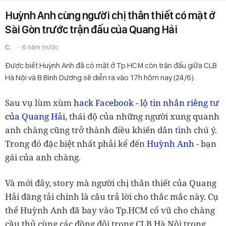
Huỳnh Anh cùng người chị thân thiết có mặt ở
Sài Gòn trước trận đấu của Quang Hải
C.
6 năm trước
Được biết Huỳnh Anh đã có mặt ở Tp.HCM còn trận đấu giữa CLB
Hà Nội và B.Bình Dương sẽ diễn ra vào 17h hôm nay (24/6).
Sau vụ lùm xùm
hack Facebook - lộ tin nhắn riêng tư
của Quang Hải
, thái độ của những người xung quanh
anh chàng cũng trở thành điều khiến dân tình chú ý.
Trong đó đặc biệt nhất phải kể đến
Huỳnh Anh
- bạn
gái của anh chàng.
Và mới đây, story mà người chị thân thiết của Quang
Hải đăng tải chính là câu trả lời cho thắc mắc này. Cụ
thể Huỳnh Anh đã bay vào Tp.HCM cổ vũ cho chàng
cầu thủ cùng các đồng đội trong CLB Hà Nội trong