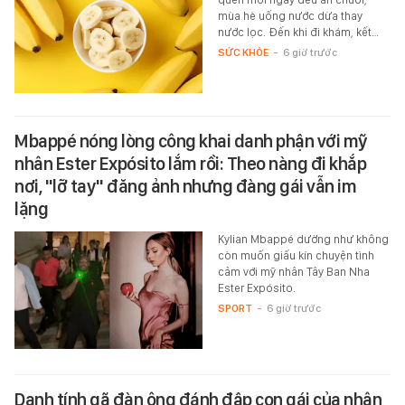
mùa hè uống nước dừa thay
nước lọc. Đến khi đi khám, kết…
SỨC KHỎE
-
6 giờ trước
Mbappé nóng lòng công khai danh phận với mỹ
nhân Ester Expósito lắm rồi: Theo nàng đi khắp
nơi, "lỡ tay" đăng ảnh nhưng đàng gái vẫn im
lặng
Kylian Mbappé dường như không
còn muốn giấu kín chuyện tình
cảm với mỹ nhân Tây Ban Nha
Ester Expósito.
SPORT
-
6 giờ trước
Danh tính gã đàn ông đánh đập con gái của nhân