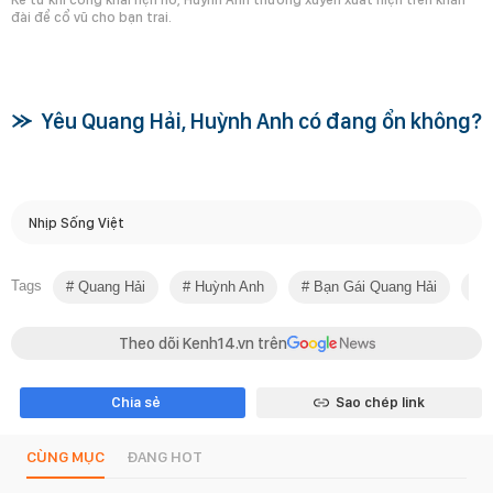
đài để cổ vũ cho bạn trai.
Yêu Quang Hải, Huỳnh Anh có đang ổn không?
Nhịp Sống Việt
Tags
Quang Hải
Huỳnh Anh
Bạn Gái Quang Hải
Q
Theo dõi Kenh14.vn trên
Chia sẻ
Sao chép link
CÙNG MỤC
ĐANG HOT