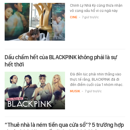
Chính Lý Nhã Kỳ cũng thừa nhận
vô cùng xấu hổ vì cú ngã này.
CINE
-
7 giờ trước
Dấu chấm hết của BLACKPINK không phải là sự
hết thời
Đã đến lúc phải nhìn thẳng vào
thực tế rằng, BLACKPINK đã đi
đến điểm cuối của 1 nhóm nhạc.
MUSIK
-
7 giờ trước
“Thuê nhà là ném tiền qua cửa sổ”? 5 trường hợp