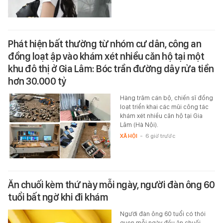
Phát hiện bất thường từ nhóm cư dân, công an
đồng loạt ập vào khám xét nhiều căn hộ tại một
khu đô thị ở Gia Lâm: Bóc trần đường dây rửa tiền
hơn 30.000 tỷ
Hàng trăm cán bộ, chiến sĩ đồng
loạt triển khai các mũi công tác
khám xét nhiều căn hộ tại Gia
Lâm (Hà Nội).
XÃ HỘI
-
6 giờ trước
Ăn chuối kèm thứ này mỗi ngày, người đàn ông 60
tuổi bất ngờ khi đi khám
Người đàn ông 60 tuổi có thói
quen mỗi ngày đều ăn chuối,