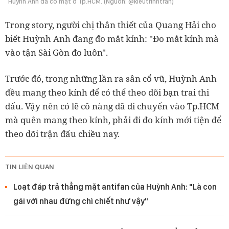
Huỳnh Anh đã có mặt ở Tp.HCM. (Nguồn: @kieutrinhtran)
Trong story, người chị thân thiết của Quang Hải cho
biết Huỳnh Anh đang đo mắt kính: "Đo mắt kính mà
vào tận Sài Gòn đo luôn".
Trước đó, trong những lần ra sân cổ vũ, Huỳnh Anh
đều mang theo kính để có thể theo dõi bạn trai thi
đấu. Vậy nên có lẽ cô nàng đã di chuyển vào Tp.HCM
mà quên mang theo kính, phải đi đo kính mới tiện để
theo dõi trận đấu chiều nay.
TIN LIÊN QUAN
Loạt đáp trả thẳng mặt antifan của Huỳnh Anh: "Là con
gái với nhau đừng chì chiết như vậy"