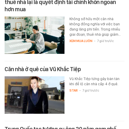
thuê nhà lại là quyết định tài chính khôn ngoan
hơn mua
Không sở hữu một căn nhà
không đồng nghĩa với việc bạn
đang lãng phí tiền. Trong nhiều
giai đoạn, thuê nhà giúp giảm…
XEM MUA LUÔN
-
7 giờ trước
Căn nhà ở quê của Vũ Khắc Tiệp
Vũ Khắc Tiệp từng gây bàn tán
khi để lộ căn nhà cấp 4 ở quê.
STAR
-
7 giờ trước
Trung Quốc tạc tượng cụ ông 20 năm gom phế