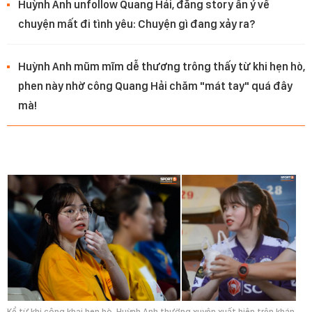
Huỳnh Anh unfollow Quang Hải, đăng story ẩn ý về
chuyện mất đi tình yêu: Chuyện gì đang xảy ra?
Huỳnh Anh mũm mĩm dễ thương trông thấy từ khi hẹn hò,
phen này nhờ công Quang Hải chăm "mát tay" quá đây
mà!
Kể từ khi công khai hẹn hò, Huỳnh Anh thường xuyên xuất hiện trên khán