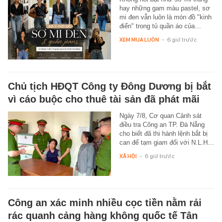
hay những gam màu pastel, sơ
mi đen vẫn luôn là món đồ "kinh
điển" trong tủ quần áo của…
XEM MUA LUÔN
-
6 giờ trước
Chủ tịch HĐQT Công ty Đông Dương bị bắt
vì cáo buộc cho thuê tài sản đã phát mãi
Ngày 7/8, Cơ quan Cảnh sát
điều tra Công an TP. Đà Nẵng
cho biết đã thi hành lệnh bắt bị
can để tạm giam đối với N.L.H…
XÃ HỘI
-
6 giờ trước
Công an xác minh nhiều cọc tiền nằm rải
rác quanh cảng hàng không quốc tế Tân