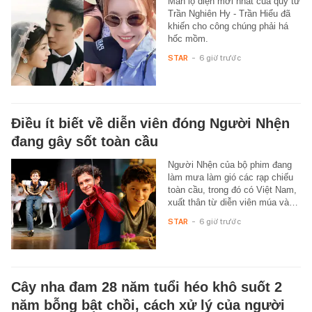
Màn lộ diện mới nhất của quý tử
Trần Nghiên Hy - Trần Hiểu đã
khiến cho công chúng phải há
hốc mồm.
STAR
-
6 giờ trước
Điều ít biết về diễn viên đóng Người Nhện
đang gây sốt toàn cầu
Người Nhện của bộ phim đang
làm mưa làm gió các rạp chiếu
toàn cầu, trong đó có Việt Nam,
xuất thân từ diễn viên múa và…
STAR
-
6 giờ trước
Cây nha đam 28 năm tuổi héo khô suốt 2
năm bỗng bật chồi, cách xử lý của người