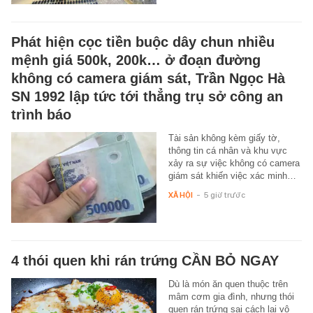
Phát hiện cọc tiền buộc dây chun nhiều
mệnh giá 500k, 200k… ở đoạn đường
không có camera giám sát, Trần Ngọc Hà
SN 1992 lập tức tới thẳng trụ sở công an
trình báo
Tài sản không kèm giấy tờ,
thông tin cá nhân và khu vực
xảy ra sự việc không có camera
giám sát khiến việc xác minh…
XÃ HỘI
-
5 giờ trước
4 thói quen khi rán trứng CẦN BỎ NGAY
Dù là món ăn quen thuộc trên
mâm cơm gia đình, nhưng thói
quen rán trứng sai cách lại vô