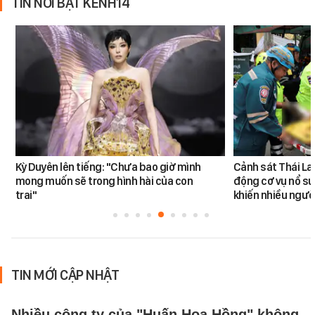
TIN NỔI BẬT KÊNH14
Kỳ Duyên lên tiếng: "Chưa bao giờ mình
Cảnh sát Thái La
mong muốn sẽ trong hình hài của con
động cơ vụ nổ sú
trai"
khiến nhiều ngườ
TIN MỚI CẬP NHẬT
Nhiều công ty của "Huấn Hoa Hồng" không