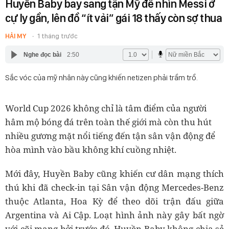
Huyền Baby bay sang tận Mỹ để nhìn Messi ở
cự ly gần, lên đồ “ít vải” gái 18 thấy còn sợ thua
HẢI MY
1 tháng trước
Nghe đọc bài
2:50
Sắc vóc của mỹ nhân này cũng khiến netizen phải trầm trồ.
World Cup 2026 không chỉ là tâm điểm của người
hâm mộ bóng đá trên toàn thế giới mà còn thu hút
nhiều gương mặt nổi tiếng đến tận sân vận động để
hòa mình vào bầu không khí cuồng nhiệt.
Mới đây, Huyền Baby cũng khiến cư dân mạng thích
thú khi đã check-in tại Sân vận động Mercedes-Benz
thuộc Atlanta, Hoa Kỳ để theo dõi trận đấu giữa
Argentina và Ai Cập. Loạt hình ảnh này gây bất ngờ
với cõi mạng bởi trước đó, Huyền Baby không chia sẻ