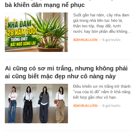
bà khiến dân mạng nể phục
Suốt gần hai năm, cây nha đam
già trong nhà liên tục héo lá,
thân teo tóp, thay đất, tưới
nước hay bón phân đều không…
XEM MUA LUÔN
-
6 giờ trước
Ai cũng có sơ mi trắng, nhưng không phải
ai cũng biết mặc đẹp như cô nàng này
Điều khiến sơ mi trắng trở thành
"vua của tủ đồ" nằm ở khả năng
kết hợp gần như vô hạn.
XEM MUA LUÔN
-
6 giờ trước