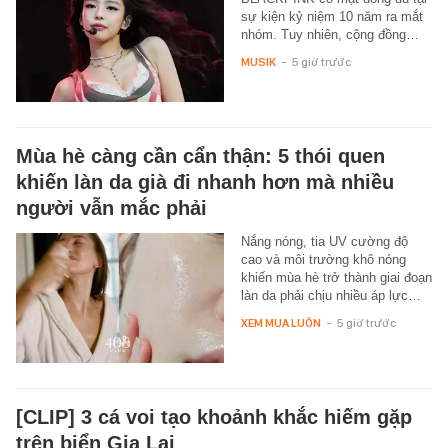
sự kiện kỷ niệm 10 năm ra mắt
nhóm. Tuy nhiên, cộng đồng…
MUSIK
-
5 giờ trước
Mùa hè càng cần cẩn thận: 5 thói quen
khiến làn da già đi nhanh hơn mà nhiều
người vẫn mắc phải
Nắng nóng, tia UV cường độ
cao và môi trường khô nóng
khiến mùa hè trở thành giai đoạn
làn da phải chịu nhiều áp lực…
XEM MUA LUÔN
-
5 giờ trước
[CLIP] 3 cá voi tạo khoảnh khắc hiếm gặp
trên biển Gia Lai