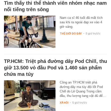
Tìm thấy thi thể thành viên nhóm nhạc nam
nổi tiếng trên sông
Nam ca sĩ 46 tuổi đã mất tích
sau khi ra ngoài đạp xe vào 4
giờ sáng.
THẾ GIỚI ĐÓ ĐÂY
-
5 giờ trước
TP.HCM: Triệt phá đường dây Pod Chill, thu
giữ 13.500 vỏ đầu Pod và 1.460 sản phẩm
chứa ma túy
Công an TP.HCM triệt phá
đường dây ma túy đội lốt Pod
Chill do Lê Quang Trọng cầm
đầu, thu lượng tang vật đủ để…
XÃ HỘI
-
5 giờ trước