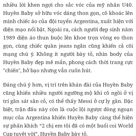
nhiều lời khen ngợi cho sắc vóc của mỹ nhân U40.
Huyền Baby sở hữu vóc dáng thon gọn, cô khoác lên
mình chiếc áo của đội tuyển Argentina, xuất hiện với
diện mạo nổi bật. Ngoài ra, cách người đẹp sinh năm
1989 diện áo thun buộc lên khoe trọn vòng eo thon
gọn, cùng chiếc quần jeans ngắn cũng khiến cả cõi
mạng chú ý. Không ít người bày tỏ, nhìn body của
Huyền Baby đẹp mê mẩn, phong cách thời trang cực
"chiến", hở bạo nhưng vẫn cuốn hút.
Đáng chú ý hơn, vị trí trên khán đài của Huyền Baby
cũng khiến nhiều người ngưỡng mộ khi cô ngồi ở vị
trí gần sát sân cỏ, có thể thấy Messi ở cự ly gần. Đặc
biệt, trận đấu này còn là cuộc lội ngược dòng ngoạn
mục của Argentina khiến Huyền Baby càng thể hiện
sự phấn khích “2 chị em tôi đã có một buổi coi World
Cup tuyệt vời”, Huyền Baby bày tỏ.