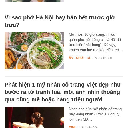
Vì sao phở Hà Nội hay bán hết trước giờ
trưa?
Mới hơn 10 giờ sáng, nhiều
quán phở nổi tiếng ở Hà Nội đã
treo biển "hết hàng". Dù vậy,
khách vẫn lục tục kéo đến, có…
ĂN - CHƠI - ĐI
-
6 giờ trước
Phát hiện 1 mỹ nhân cổ trang Việt đẹp như
bước ra từ tranh lụa, một ánh nhìn thoáng
qua cũng mê hoặc hàng triệu người
Nhan sắc của mỹ nhân cổ trang
này đang nhận được sự chú ý
lớn trên MXH.
CINE
-
6 giờ trước