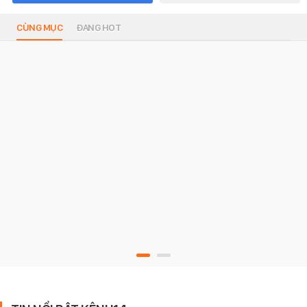
CÙNG MỤC
ĐANG HOT