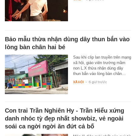
Bảo mẫu thừa nhận dùng dây thun bắn vào
lòng bàn chân hai bé
Sau khi clip lan truyền trên mạng
xã hội, giáo viên trường mầm
non L.X thừa nhận dùng dây
thun bắn vào lòng bàn chân…
XÃ HỘI
-
6 giờ trước
Con trai Trần Nghiên Hy - Trần Hiểu xứng
danh nhóc tỳ đẹp nhất showbiz, vẻ ngoài
soái ca ngời ngời ăn đứt cả bố