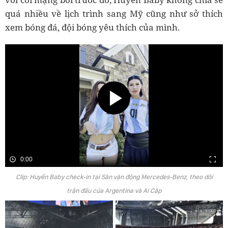
quá nhiều về lịch trình sang Mỹ cũng như sở thích
xem bóng đá, đội bóng yêu thích của mình.
0:00
Clip: Huyền Baby check-in tại Sân vận động Mercedes-Benz, theo dõi
trận đấu của Argentina và Ai Cập