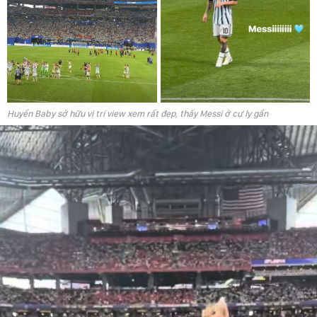
Huyền Baby sở hữu vị trí view xem rất đẹp, thấy Messi ở cự ly gần