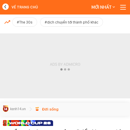
MỚI NHẤT
VỀ TRANG CHỦ
MỚI NHẤT
#The 30s
#dịch chuyển tới thành phố khác
Xem thêm
Đời sống