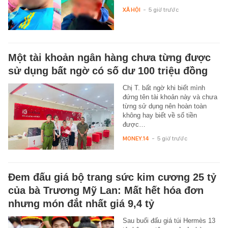
XÃ HỘI
-
5 giờ trước
Một tài khoản ngân hàng chưa từng được
sử dụng bất ngờ có số dư 100 triệu đồng
Chị T. bất ngờ khi biết mình
đứng tên tài khoản này và chưa
từng sử dụng nên hoàn toàn
không hay biết về số tiền
được…
MONEY.14
-
5 giờ trước
Đem đấu giá bộ trang sức kim cương 25 tỷ
của bà Trương Mỹ Lan: Mất hết hóa đơn
nhưng món đắt nhất giá 9,4 tỷ
Sau buổi đấu giá túi Hermès 13