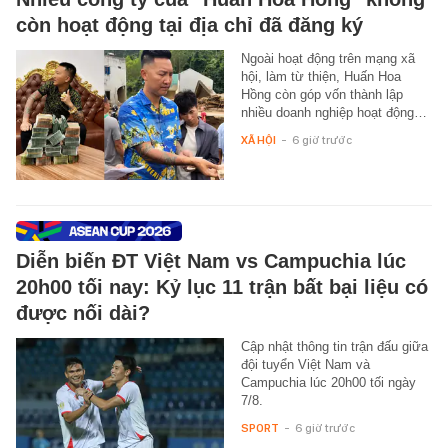
còn hoạt động tại địa chỉ đã đăng ký
Ngoài hoạt động trên mạng xã
hội, làm từ thiện, Huấn Hoa
Hồng còn góp vốn thành lập
nhiều doanh nghiệp hoạt động…
XÃ HỘI
-
6 giờ trước
Diễn biến ĐT Việt Nam vs Campuchia lúc
20h00 tối nay: Kỷ lục 11 trận bất bại liệu có
được nối dài?
Cập nhật thông tin trận đấu giữa
đội tuyển Việt Nam và
Campuchia lúc 20h00 tối ngày
7/8.
SPORT
-
6 giờ trước