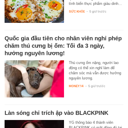
tình biến thực phẩm giàu dinh…
SỨC KHỎE
-
5 giờ trước
Quốc gia đầu tiên cho nhân viên nghỉ phép
chăm thú cưng bị ốm: Tối đa 3 ngày,
hưởng nguyên lương!
Thú cưng ốm nặng, người lao
động có thể xin nghỉ làm để
chăm sóc mà vẫn được hưởng
nguyên lương.
MONEY.14
-
5 giờ trước
Làn sóng chỉ trích ập vào BLACKPINK
YG thông báo 4 thành viên
BLACKPINK có mặt đông đủ tại