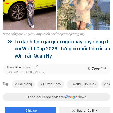
Cuộc sống của Huyền Baby khiến nhiều người ngưỡng mộ
Lộ danh tính gái giàu ngồi máy bay riêng đi
coi World Cup 2026: Từng có mối tình ồn ào
với Trần Quán Hy
Theo
Phụ nữ mới
Copy link
08/07/2026 14:50 (GMT +7)
Tags
Đời Sống
Huyền Baby
World Cup 2026
Sắc
Theo dõi Kenh14.vn trên
Chia sẻ
Sao chép link