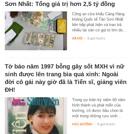
Sơn Nhất: Tổng giá trị hơn 2,5 tỷ đồng
Công an cửa khẩu Cảng Hàng
không Quốc tế Tân Sơn Nhất
liên tiếp phát hiện và trao trả
nhiều tài sản có giá trị lớn do…
XÃ HỘI
-
6 giờ trước
Tờ báo năm 1997 bỗng gây sốt MXH vì nữ
sinh được lên trang bìa quá xinh: Ngoài
đời cô gái này giờ đã là Tiến sĩ, giảng viên
ĐH!
Trong sự kiện kỷ niệm 60 năm
hình thành và phát triển của
trường, cô được bầu chọn là
một trong những cựu sinh…
HỌC ĐƯỜNG
-
6 giờ trước