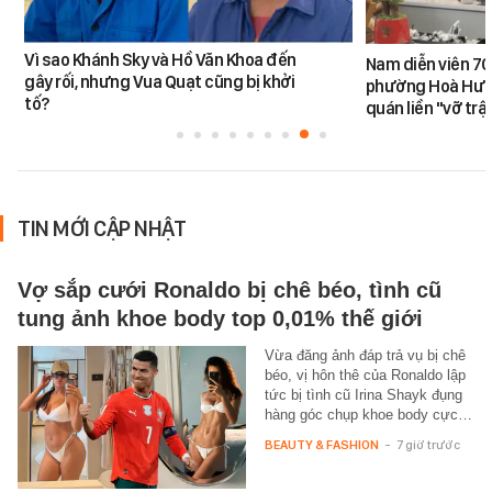
Vì sao Khánh Sky và Hồ Văn Khoa đến
Nam diễn viên 70
gây rối, nhưng Vua Quạt cũng bị khởi
phường Hoà Hưn
tố?
quán liền "vỡ trậ
TIN MỚI CẬP NHẬT
Vợ sắp cưới Ronaldo bị chê béo, tình cũ
tung ảnh khoe body top 0,01% thế giới
Vừa đăng ảnh đáp trả vụ bị chê
béo, vị hôn thê của Ronaldo lập
tức bị tình cũ Irina Shayk đụng
hàng góc chụp khoe body cực…
BEAUTY & FASHION
-
7 giờ trước