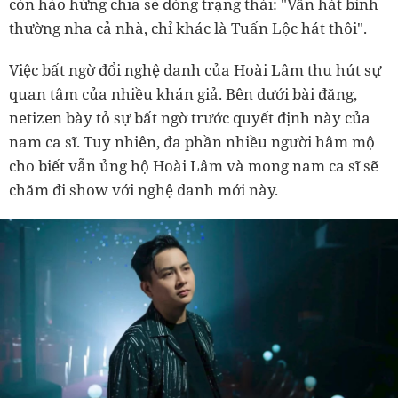
còn hào hứng chia sẻ dòng trạng thái: "Vẫn hát bình
thường nha cả nhà, chỉ khác là Tuấn Lộc hát thôi".
Việc bất ngờ đổi nghệ danh của Hoài Lâm thu hút sự
quan tâm của nhiều khán giả. Bên dưới bài đăng,
netizen bày tỏ sự bất ngờ trước quyết định này của
nam ca sĩ. Tuy nhiên, đa phần nhiều người hâm mộ
cho biết vẫn ủng hộ Hoài Lâm và mong nam ca sĩ sẽ
chăm đi show với nghệ danh mới này.