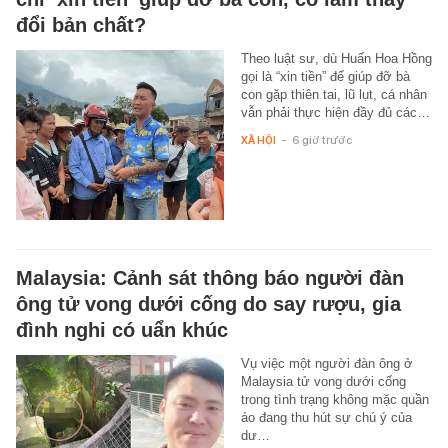
đổi bản chất?
Theo luật sư, dù Huấn Hoa Hồng
gọi là “xin tiền” để giúp đỡ bà
con gặp thiên tai, lũ lụt, cá nhân
vẫn phải thực hiện đầy đủ các…
XÃ HỘI
-
6 giờ trước
Malaysia: Cảnh sát thông báo người đàn
ông tử vong dưới cống do say rượu, gia
đình nghi có uẩn khúc
Vụ việc một người đàn ông ở
Malaysia tử vong dưới cống
trong tình trạng không mặc quần
áo đang thu hút sự chú ý của
dư…