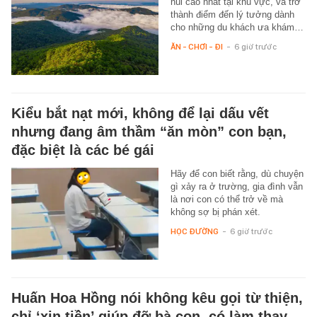
núi cao nhất tại khu vực, và trở
thành điểm đến lý tưởng dành
cho những du khách ưa khám…
ĂN - CHƠI - ĐI
-
6 giờ trước
Kiểu bắt nạt mới, không để lại dấu vết
nhưng đang âm thầm “ăn mòn” con bạn,
đặc biệt là các bé gái
Hãy để con biết rằng, dù chuyện
gì xảy ra ở trường, gia đình vẫn
là nơi con có thể trở về mà
không sợ bị phán xét.
HỌC ĐƯỜNG
-
6 giờ trước
Huấn Hoa Hồng nói không kêu gọi từ thiện,
chỉ ‘xin tiền’ giúp đỡ bà con, có làm thay