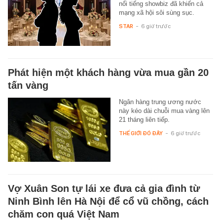
nổi tiếng showbiz đã khiến cả
mạng xã hội sôi sùng sục.
STAR
-
6 giờ trước
Phát hiện một khách hàng vừa mua gần 20
tấn vàng
Ngân hàng trung ương nước
này kéo dài chuỗi mua vàng lên
21 tháng liên tiếp.
THẾ GIỚI ĐÓ ĐÂY
-
6 giờ trước
Vợ Xuân Son tự lái xe đưa cả gia đình từ
Ninh Bình lên Hà Nội để cổ vũ chồng, cách
chăm con quá Việt Nam