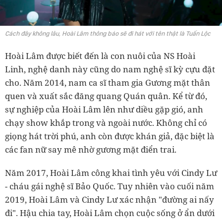
Cách đây không lâu, Hoài Lâm thông báo sẽ đi hát với tên thật là Tuấn Lộc
Hoài Lâm được biết đến là con nuôi của NS Hoài
Linh, nghệ danh này cũng do nam nghệ sĩ kỳ cựu đặt
cho. Năm 2014, nam ca sĩ tham gia Gương mặt thân
quen và xuất sắc đăng quang Quán quân. Kể từ đó,
sự nghiệp của Hoài Lâm lên như diều gặp gió, anh
chạy show khắp trong và ngoài nước. Không chỉ có
giọng hát trời phú, anh còn được khán giả, đặc biệt là
các fan nữ say mê nhờ gương mặt điển trai.
Năm 2017, Hoài Lâm công khai tình yêu với Cindy Lư
- cháu gái nghệ sĩ Bảo Quốc. Tuy nhiên vào cuối năm
2019, Hoài Lâm và Cindy Lư xác nhận "đường ai nấy
đi". Hậu chia tay, Hoài Lâm chọn cuộc sống ở ẩn dưới