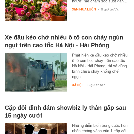
người mẹ chăm sóc suốt gần…
XEM MUA LUÔN
-
6 giờ trước
Xe đầu kéo chở nhiều ô tô con cháy ngùn
ngụt trên cao tốc Hà Nội - Hải Phòng
Phát hiện xe đầu kéo chở nhiều
ô tô con bốc cháy trên cao tốc
Hà Nội - Hải Phòng, tài xế dùng
bình chữa cháy khống chế
ngọn…
XÃ HỘI
-
6 giờ trước
Cặp đôi đình đám showbiz ly thân gấp sau
15 ngày cưới
Những diễn biến trong cuộc hôn
nhân chóng vánh của 1 cặp đôi