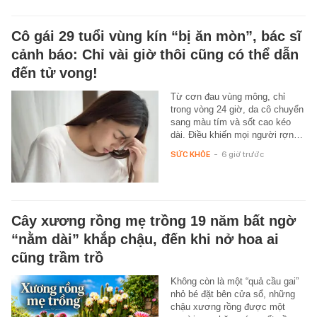
Cô gái 29 tuổi vùng kín “bị ăn mòn”, bác sĩ
cảnh báo: Chỉ vài giờ thôi cũng có thể dẫn
đến tử vong!
Từ cơn đau vùng mông, chỉ
trong vòng 24 giờ, da cô chuyển
sang màu tím và sốt cao kéo
dài. Điều khiến mọi người rợn…
SỨC KHỎE
-
6 giờ trước
Cây xương rồng mẹ trồng 19 năm bất ngờ
“nằm dài” khắp chậu, đến khi nở hoa ai
cũng trầm trồ
Không còn là một “quả cầu gai”
nhỏ bé đặt bên cửa sổ, những
chậu xương rồng được một