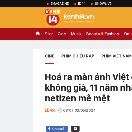
EMAGAZINE
ID.14
SHOWLIVE
Star
Ciné
Musik
Beauty & Fashion
Đời
CINE
PHIM CHIẾU RẠP
PHIM VIỆT NAM
Hoá ra màn ảnh Việt
không già, 11 năm nh
netizen mê mệt
LỆ AN,
08:07 02/05/2024
Chia sẻ