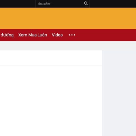
 đường
Xem Mua Luôn
Video