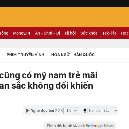
 sống
Money.14
Ăn - Chơi - Đi
Xã hội
Sức khỏe
Tek-life
Học
PHIM TRUYỀN HÌNH
HOA NGỮ - HÀN QUỐC
 cũng có mỹ nam trẻ mãi
an sắc không đổi khiến
2:28
Nghe đọc bài
Theo dõi Kenh14.vn trên