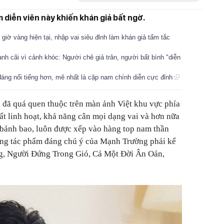
 diễn viên này khiến khán giả bất ngờ.
giờ vàng hiện tại, nhập vai siêu đỉnh làm khán giả tấm tắc
nh cãi vì cảnh khóc: Người chê giả trân, người bất bình "diễn
áng nổi tiếng hơn, mê nhất là cặp nam chính diễn cực đỉnh
 đã quá quen thuộc trên màn ảnh Việt khu vực phía
ất linh hoạt, khả năng cân mọi dạng vai và hơn nữa
 bảnh bao, luôn được xếp vào hàng top nam thần
ng tác phẩm đáng chú ý của Mạnh Trường phải kể
g, Người Đứng Trong Gió, Cả Một Đời Ân Oán,