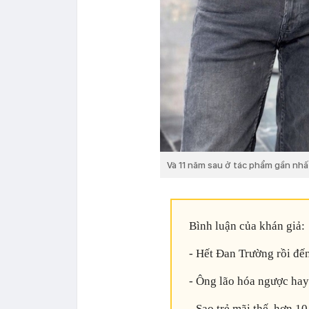
Và 11 năm sau ở tác phẩm gần nhấ
Bình luận của khán giả:
- Hết Đan Trường rồi đế
- Ông lão hóa ngược hay 
- Sao trẻ mãi thế, hơn 10