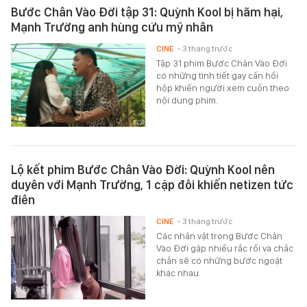
Bước Chân Vào Đời tập 31: Quỳnh Kool bị hãm hại,
Mạnh Trường anh hùng cứu mỹ nhân
CINE
- 3 tháng trước
Tập 31 phim Bước Chân Vào Đời
có những tình tiết gay cấn hồi
hộp khiến người xem cuốn theo
nội dung phim.
Lộ kết phim Bước Chân Vào Đời: Quỳnh Kool nên
duyên với Mạnh Trường, 1 cặp đôi khiến netizen tức
điên
CINE
- 3 tháng trước
Các nhân vật trong Bước Chân
Vào Đời gặp nhiều rắc rối và chắc
chắn sẽ có những bước ngoặt
khác nhau.