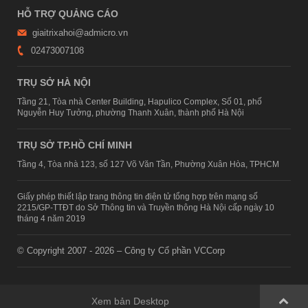
HỖ TRỢ QUẢNG CÁO
giaitrixahoi@admicro.vn
02473007108
TRỤ SỞ HÀ NỘI
Tầng 21, Tòa nhà Center Building, Hapulico Complex, Số 01, phố
Nguyễn Huy Tưởng, phường Thanh Xuân, thành phố Hà Nội
TRỤ SỞ TP.HỒ CHÍ MINH
Tầng 4, Tòa nhà 123, số 127 Võ Văn Tần, Phường Xuân Hòa, TPHCM
Giấy phép thiết lập trang thông tin điện tử tổng hợp trên mạng số
2215/GP-TTĐT do Sở Thông tin và Truyền thông Hà Nội cấp ngày 10
tháng 4 năm 2019
© Copyright 2007 - 2026 – Công ty Cổ phần VCCorp
Xem bản Desktop