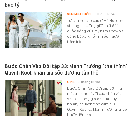
bạc tỷ
XEM MUA LUÔN
- 3 tháng trước
Từ căn hộ cao cấp ở Hà Nội đến
villa nghỉ dưỡng giữa núi đồi,
cuộc sống của mỹ nam showbiz
cùng bà xã khiến nhiều người
trầm trồ.
Bước Chân Vào Đời tập 33: Mạnh Trường "thả thính"
Quỳnh Kool, khán giả sốc đường tập thể
CINE
- 3 tháng trước
Bước Chân Vào Đời tập 33 như
một trạm nghỉ với các nhân vật
sau khi sóng gió đã qua. Tuy
nhiên, chuyện tình cảm của
Quỳnh Kool và Mạnh Trường lại có
bước tiến mới.