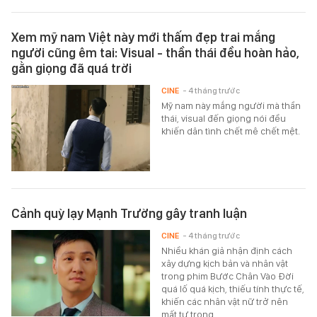
Xem mỹ nam Việt này mới thấm đẹp trai mắng
người cũng êm tai: Visual - thần thái đều hoàn hảo,
gằn giọng đã quá trời
CINE
- 4 tháng trước
Mỹ nam này mắng người mà thần
thái, visual đến giọng nói đều
khiến dân tình chết mê chết mệt.
Cảnh quỳ lạy Mạnh Trường gây tranh luận
CINE
- 4 tháng trước
Nhiều khán giả nhận định cách
xây dựng kịch bản và nhân vật
trong phim Bước Chân Vào Đời
quá lố quá kịch, thiếu tính thực tế,
khiến các nhân vật nữ trở nên
mất tự trọng.