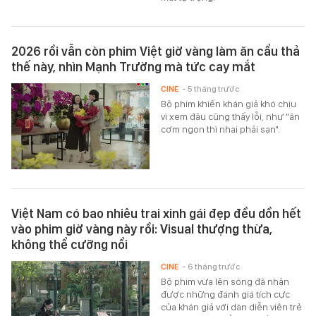
2026 rồi vẫn còn phim Việt giờ vàng làm ăn cẩu thả
thế này, nhìn Mạnh Trường mà tức cay mắt
CINE
- 5 tháng trước
Bộ phim khiến khán giả khó chịu
vì xem đâu cũng thấy lỗi, như "ăn
cơm ngon thì nhai phải sạn".
Việt Nam có bao nhiêu trai xinh gái đẹp đều dồn hết
vào phim giờ vàng này rồi: Visual thượng thừa,
không thể cưỡng nổi
CINE
- 6 tháng trước
Bộ phim vừa lên sóng đã nhận
được những đánh giá tích cực
của khán giả với dàn diễn viên trẻ