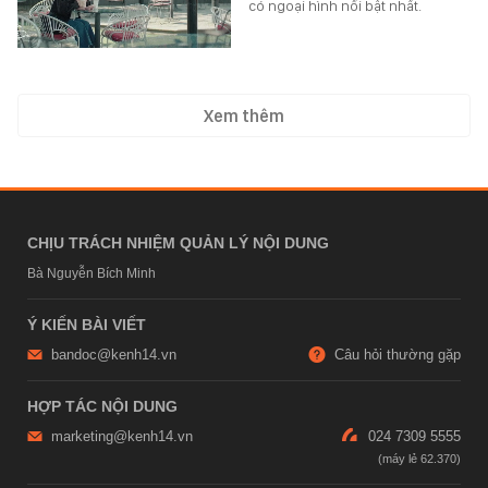
có ngoại hình nổi bật nhất.
Xem thêm
CHỊU TRÁCH NHIỆM QUẢN LÝ NỘI DUNG
Bà Nguyễn Bích Minh
Ý KIẾN BÀI VIẾT
bandoc@kenh14.vn
Câu hỏi thường gặp
HỢP TÁC NỘI DUNG
marketing@kenh14.vn
024 7309 5555