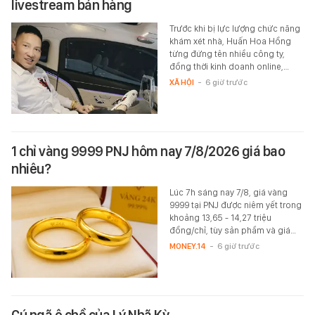
livestream bán hàng
Trước khi bị lực lượng chức năng
khám xét nhà, Huấn Hoa Hồng
từng đứng tên nhiều công ty,
đồng thời kinh doanh online,…
XÃ HỘI
-
6 giờ trước
1 chỉ vàng 9999 PNJ hôm nay 7/8/2026 giá bao
nhiêu?
Lúc 7h sáng nay 7/8, giá vàng
9999 tại PNJ được niêm yết trong
khoảng 13,65 - 14,27 triệu
đồng/chỉ, tùy sản phầm và giá…
MONEY.14
-
6 giờ trước