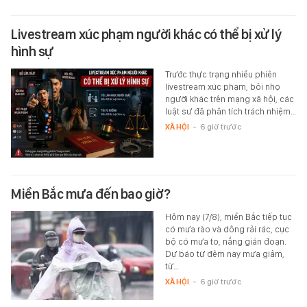
Livestream xúc phạm người khác có thể bị xử lý
hình sự
Trước thực trạng nhiều phiên
livestream xúc phạm, bôi nhọ
người khác trên mạng xã hội, các
luật sư đã phân tích trách nhiệm…
XÃ HỘI
-
6 giờ trước
Miền Bắc mưa đến bao giờ?
Hôm nay (7/8), miền Bắc tiếp tục
có mưa rào và dông rải rác, cục
bộ có mưa to, nắng gián đoạn.
Dự báo từ đêm nay mưa giảm,
từ…
XÃ HỘI
-
6 giờ trước