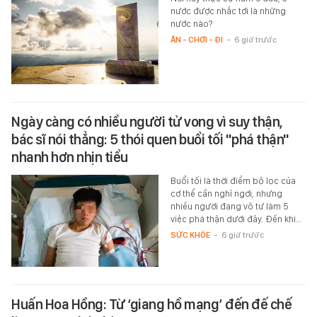
nước được nhắc tới là những
nước nào?
ĂN - CHƠI - ĐI
-
6 giờ trước
Ngày càng có nhiều người tử vong vì suy thận,
bác sĩ nói thẳng: 5 thói quen buổi tối "phá thận"
nhanh hơn nhịn tiểu
Buổi tối là thời điểm bộ lọc của
cơ thể cần nghỉ ngơi, nhưng
nhiều người đang vô tư làm 5
việc phá thận dưới đây. Đến khi…
SỨC KHỎE
-
6 giờ trước
Huấn Hoa Hồng: Từ ‘giang hồ mạng’ đến đế chế