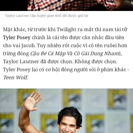
Taylor Lautner tập luyện gian khổ để được giữ lại
Mặt khác, từ trước khi Twilight ra mắt thì nam tài tử
Tyler Posey
chính là cái tên được cân nhắc đầu tiên
cho vai Jacob. Tuy nhiên rốt cuộc vì có tên ruôei hơn
(từng đóng
Cậu Bé Cá Mập Và Cô Gái Dung Nham
),
Taylor Lautner đã được chọn. Không được chọn.
Tyler Posey lại có cơ hội đóng người sói ở phim khác -
Teen Wolf
.