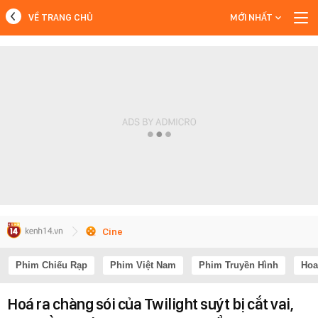
VỀ TRANG CHỦ
MỚI NHẤT
MỚI NHẤT
Xem thêm
Cine
Phim Chiếu Rạp
Phim Việt Nam
Phim Truyền Hình
Hoa
Hoá ra chàng sói của Twilight suýt bị cắt vai,