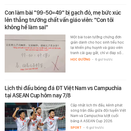
Con làm bài "99-50=49" bị gạch đỏ, mẹ bức xúc
lên thẳng trường chất vấn giáo viên: "Con tôi
không hề làm sai"
Một bài toán tưởng chừng đơn
giản dành cho học sinh tiểu học
lại khiến phụ huynh và giáo viên
tranh cãi gay gắt, chỉ vì đáp số…
HỌC ĐƯỜNG
-
6 giờ trước
Lịch thi đấu bóng đá ĐT Việt Nam vs Campuchia
tại ASEAN Cup hôm nay 7/8
Cập nhật lịch thi đấu, kênh phát
sóng trận đấu giữa đội tuyển Việt
Nam và Campuchia lượt cuối
bảng A ASEAN Cup 2026.
SPORT
-
6 giờ trước