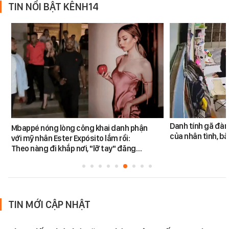
TIN NỔI BẬT KÊNH14
Danh tính gã đàn
Mbappé nóng lòng công khai danh phận
của nhân tình, b
với mỹ nhân Ester Expósito lắm rồi:
Theo nàng đi khắp nơi, "lỡ tay" đăng…
TIN MỚI CẬP NHẬT