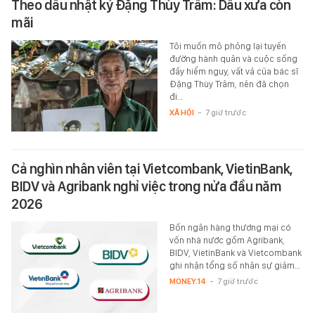
Theo dấu nhật ký Đặng Thùy Trâm: Dấu xưa còn
mãi
Tôi muốn mô phỏng lại tuyến
đường hành quân và cuộc sống
đầy hiểm nguy, vất vả của bác sĩ
Đặng Thùy Trâm, nên đã chọn
đi…
XÃ HỘI
-
7 giờ trước
Cả nghìn nhân viên tại Vietcombank, VietinBank,
BIDV và Agribank nghỉ việc trong nửa đầu năm
2026
Bốn ngân hàng thương mại có
vốn nhà nước gồm Agribank,
BIDV, VietinBank và Vietcombank
ghi nhận tổng số nhân sự giảm…
MONEY.14
-
7 giờ trước