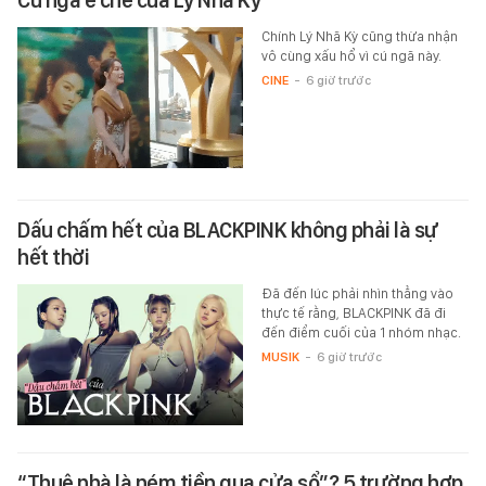
Cú ngã ê chề của Lý Nhã Kỳ
Chính Lý Nhã Kỳ cũng thừa nhận
vô cùng xấu hổ vì cú ngã này.
CINE
-
6 giờ trước
Dấu chấm hết của BLACKPINK không phải là sự
hết thời
Đã đến lúc phải nhìn thẳng vào
thực tế rằng, BLACKPINK đã đi
đến điểm cuối của 1 nhóm nhạc.
MUSIK
-
6 giờ trước
“Thuê nhà là ném tiền qua cửa sổ”? 5 trường hợp