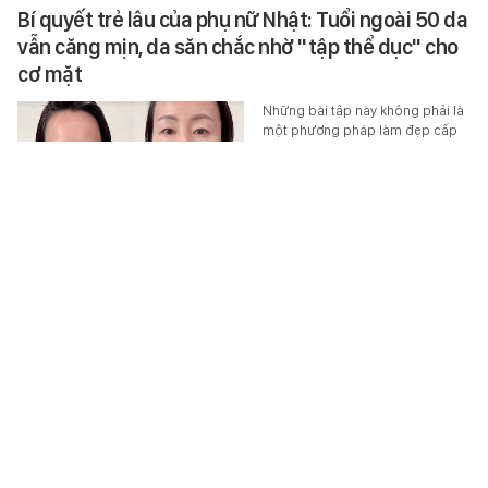
Bí quyết trẻ lâu của phụ nữ Nhật: Tuổi ngoài 50 da
vẫn căng mịn, da săn chắc nhờ "tập thể dục" cho
cơ mặt
Những bài tập này không phải là
một phương pháp làm đẹp cấp
tốc mà là thói quen được duy trì
đều đặn trong thời gian dài.
BEAUTY & FASHION
-
3 giờ trước
Người đàn ông đau bụng, nôn liên tục, bác sĩ
choáng khi thấy dạ dày chứa thứ nặng hơn 1 kg
Người đàn ông ở Vân Nam (Trung
Quốc) được gia đình đưa tới
bệnh viện vì liên tục đau bụng,
nôn mửa.
SỨC KHỎE
-
3 giờ trước