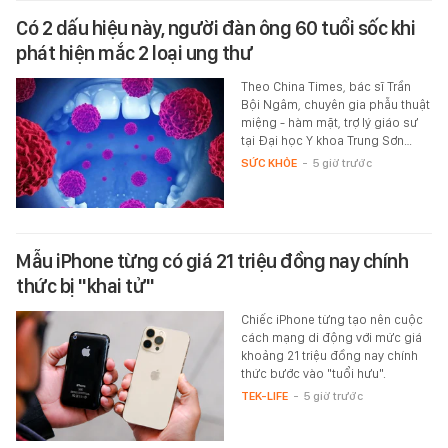
Có 2 dấu hiệu này, người đàn ông 60 tuổi sốc khi
phát hiện mắc 2 loại ung thư
Theo China Times, bác sĩ Trần
Bội Ngâm, chuyên gia phẫu thuật
miệng - hàm mặt, trợ lý giáo sư
tại Đại học Y khoa Trung Sơn…
SỨC KHỎE
-
5 giờ trước
Mẫu iPhone từng có giá 21 triệu đồng nay chính
thức bị "khai tử"
Chiếc iPhone từng tạo nên cuộc
cách mạng di động với mức giá
khoảng 21 triệu đồng nay chính
thức bước vào "tuổi hưu".
TEK-LIFE
-
5 giờ trước