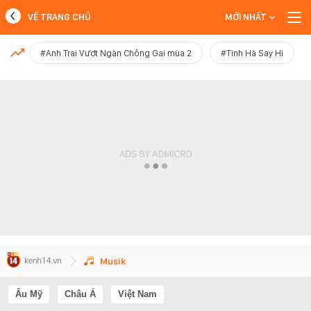
VỀ TRANG CHỦ
MỚI NHẤT
MỚI NHẤT
#Anh Trai Vượt Ngàn Chông Gai mùa 2
#Tinh Hà Say Hi
Xem thêm
Musik
Âu Mỹ
Châu Á
Việt Nam