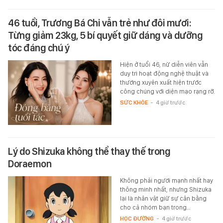
46 tuổi, Trương Bá Chi vẫn trẻ như đôi mươi:
Từng giảm 23kg, 5 bí quyết giữ dáng và dưỡng
tóc đáng chú ý
Hiện ở tuổi 46, nữ diễn viên vẫn
duy trì hoạt động nghệ thuật và
thường xuyên xuất hiện trước
công chúng với diện mạo rạng rỡ.
SỨC KHỎE
-
4 giờ trước
Lý do Shizuka không thể thay thế trong
Doraemon
Không phải người mạnh nhất hay
thông minh nhất, nhưng Shizuka
lại là nhân vật giữ sự cân bằng
cho cả nhóm bạn trong…
HỌC ĐƯỜNG
-
4 giờ trước