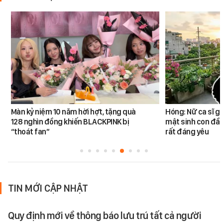
Màn kỷ niệm 10 năm hời hợt, tặng quà
Hóng: Nữ ca sĩ g
128 nghìn đồng khiến BLACKPINK bị
mật sinh con đầu
“thoát fan”
rất đáng yêu
TIN MỚI CẬP NHẬT
Quy định mới về thông báo lưu trú tất cả người