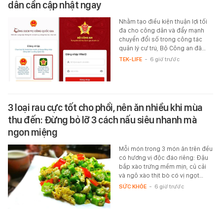
dân cần cập nhật ngay
Nhằm tạo điều kiện thuận lợi tối
đa cho công dân và đẩy mạnh
chuyển đổi số trong công tác
quản lý cư trú, Bộ Công an đã…
TEK-LIFE
-
6 giờ trước
3 loại rau cực tốt cho phổi, nên ăn nhiều khi mùa
thu đến: Đừng bỏ lỡ 3 cách nấu siêu nhanh mà
ngon miệng
Mỗi món trong 3 món ăn trên đều
có hương vị độc đáo riêng: Đậu
bắp xào trứng mềm mịn, củ cải
và ngô xào thịt bò có vị ngọt…
SỨC KHỎE
-
6 giờ trước