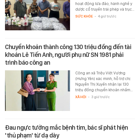
hoạt động lừa đảo, hành nghề y
dược cổ truyền trái phép và trục…
SỨC KHỎE
-
4 giờ trước
Chuyển khoản thành công 130 triệu đồng đến tài
khoản Lê Tiến Anh, người phụ nữ SN 1981 phải
trình báo công an
Công an xã Triệu Việt Vương
(Hưng Yên) xác minh, hỗ trợ chị
Nguyễn Thị Xuyến nhận lại 130
triệu đồng chuyển khoản nhầm…
XÃ HỘI
-
3 giờ trước
Đau ngực tưởng mắc bệnh tim, bác sĩ phát hiện
'thủ phạm' từ dạ dày