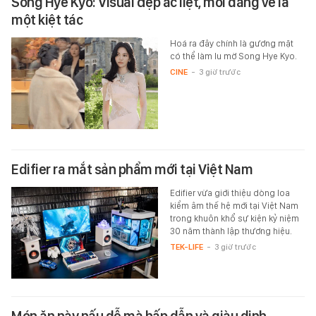
Song Hye Kyo: Visual đẹp ác liệt, mỗi dáng vẻ là
một kiệt tác
Hoá ra đây chính là gương mặt
có thể làm lu mờ Song Hye Kyo.
CINE
-
3 giờ trước
Edifier ra mắt sản phẩm mới tại Việt Nam
Edifier vừa giới thiệu dòng loa
kiểm âm thế hệ mới tại Việt Nam
trong khuôn khổ sự kiện kỷ niệm
30 năm thành lập thương hiệu.
TEK-LIFE
-
3 giờ trước