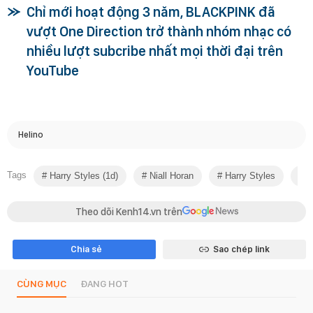
Chỉ mới hoạt động 3 năm, BLACKPINK đã
vượt One Direction trở thành nhóm nhạc có
nhiều lượt subcribe nhất mọi thời đại trên
YouTube
Helino
Tags
Harry Styles (1d)
Niall Horan
Harry Styles
On
Theo dõi Kenh14.vn trên
Chia sẻ
Sao chép link
CÙNG MỤC
ĐANG HOT