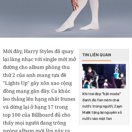
Mới đây, Harry Styles đã quay
TIN LIÊN QUAN
lại làng nhạc với single mới mở
đường cho album phòng thu
thứ 2 của anh mang tựa đề
"Lights Up" gây xôn xao cộng
đồng mạng gần đây. Ca khúc
Khi trai đẹp "bật mode"
leo thẳng lên hạng nhất Itunes
đanh đá: Fan ném chai
và dừng lại ở hạng 17 trong
nước trúng người, Zayn
Malik tặng lại nguyên xô
top 100 của Billboard đủ cho
nước vào mặt fan
thấy mọi người đang trông
ngóng album mới lần này ra