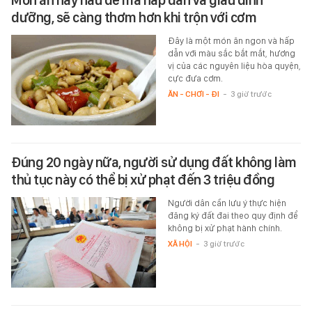
Món ăn này nấu dễ mà hấp dẫn và giàu dinh
dưỡng, sẽ càng thơm hơn khi trộn với cơm
Đây là một món ăn ngon và hấp
dẫn với màu sắc bắt mắt, hương
vị của các nguyên liệu hòa quyện,
cực đưa cơm.
ĂN - CHƠI - ĐI
-
3 giờ trước
Đúng 20 ngày nữa, người sử dụng đất không làm
thủ tục này có thể bị xử phạt đến 3 triệu đồng
Người dân cần lưu ý thực hiện
đăng ký đất đai theo quy định để
không bị xử phạt hành chính.
XÃ HỘI
-
3 giờ trước