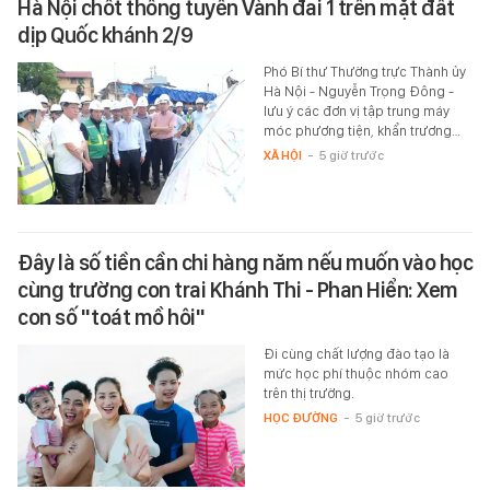
Hà Nội chốt thông tuyến Vành đai 1 trên mặt đất
dịp Quốc khánh 2/9
Phó Bí thư Thường trực Thành ủy
Hà Nội - Nguyễn Trọng Đông -
lưu ý các đơn vị tập trung máy
móc phương tiện, khẩn trương…
XÃ HỘI
-
5 giờ trước
Đây là số tiền cần chi hàng năm nếu muốn vào học
cùng trường con trai Khánh Thi - Phan Hiển: Xem
con số "toát mồ hôi"
Đi cùng chất lượng đào tạo là
mức học phí thuộc nhóm cao
trên thị trường.
HỌC ĐƯỜNG
-
5 giờ trước