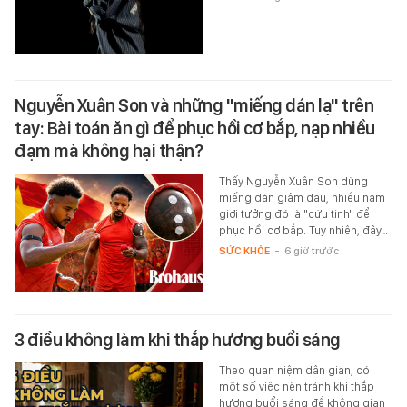
Nguyễn Xuân Son và những "miếng dán lạ" trên
tay: Bài toán ăn gì để phục hồi cơ bắp, nạp nhiều
đạm mà không hại thận?
Thấy Nguyễn Xuân Son dùng
miếng dán giảm đau, nhiều nam
giới tưởng đó là "cứu tinh" để
phục hồi cơ bắp. Tuy nhiên, đây…
SỨC KHỎE
-
6 giờ trước
3 điều không làm khi thắp hương buổi sáng
Theo quan niệm dân gian, có
một số việc nên tránh khi thắp
hương buổi sáng để không gian