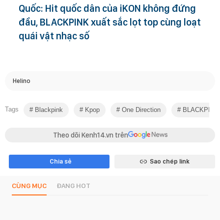
Quốc: Hit quốc dân của iKON không đứng
đầu, BLACKPINK xuất sắc lọt top cùng loạt
quái vật nhạc số
Helino
Tags
Blackpink
Kpop
One Direction
BLACKPINK L
Theo dõi Kenh14.vn trên
Chia sẻ
Sao chép link
CÙNG MỤC
ĐANG HOT