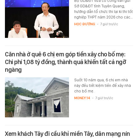
Bộ GD&ĐT vừa có công văn gửi
Sở GD&ĐT tỉnh Tuyên Quang,
hướng dẫn tổ chức thi lại kì thi tốt
nghiệp THPT năm 2026 cho các…
HỌC ĐƯỜNG
-
7 giờ trước
Căn nhà ở quê 6 chị em góp tiền xây cho bố mẹ:
Chi phí 1,08 tỷ đồng, thành quả khiến tất cả ngỡ
ngàng
Suốt 10 năm qua, 6 chị em nhà
này đều tiết kiệm tiền để xây nhà
cho bố mẹ.
MONEY.14
-
7 giờ trước
Xem khách Tây đi cầu khỉ miền Tây, dân mạng nín