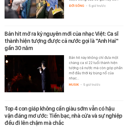
ĐỜI SỐNG
-
5 giờ trước
Bản hit mở ra kỷ nguyên mới của nhạc Việt: Ca sĩ
thành hiện tượng được cả nước gọi là "Anh Hai"
gần 30 năm
Bản hit này không chỉ đưa một
chàng ca sĩ 22 tuổi thành hiện
tượng cả nước mà còn góp phần
mở đầu thời kỳ bùng nổ của
nhạc…
MUSIK
-
5 giờ trước
Top 4 con giáp không cần giàu sớm vẫn có hậu
vận đáng mơ ước: Tiền bạc, nhà cửa và sự nghiệp
đều đi lên chậm mà chắc