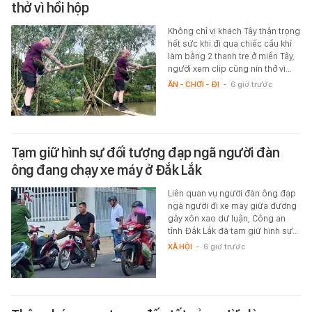
thở vì hồi hộp
Không chỉ vị khách Tây thận trọng
hết sức khi đi qua chiếc cầu khỉ
làm bằng 2 thanh tre ở miền Tây,
người xem clip cũng nín thở vì…
ĂN - CHƠI - ĐI
-
6 giờ trước
Tạm giữ hình sự đối tượng đạp ngã người đàn
ông đang chạy xe máy ở Đắk Lắk
Liên quan vụ người đàn ông đạp
ngã người đi xe máy giữa đường
gây xôn xao dư luận, Công an
tỉnh Đắk Lắk đã tạm giữ hình sự…
XÃ HỘI
-
6 giờ trước