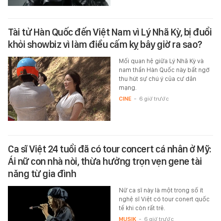
Tài tử Hàn Quốc đến Việt Nam vì Lý Nhã Kỳ, bị đuổi
khỏi showbiz vì làm điều cấm kỵ bây giờ ra sao?
Mối quan hệ giữa Lý Nhã Kỳ và
nam thần Hàn Quốc này bất ngờ
thu hút sự chú ý của cư dân
mạng.
CINE
-
6 giờ trước
Ca sĩ Việt 24 tuổi đã có tour concert cá nhân ở Mỹ:
Ái nữ con nhà nòi, thừa hưởng trọn vẹn gene tài
năng từ gia đình
Nữ ca sĩ này là một trong số ít
nghệ sĩ Việt có tour conert quốc
tế khi còn rất trẻ.
MUSIK
-
6 giờ trước