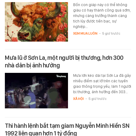
Bốn con giáp này có thể không
giàu có hay thành công quá sớm,
nhưng càng trưởng thành càng
tích lũy được tiền bạc, sự
nghiệp…
XEM MUA LUÔN
-
5 giờ trước
Mưa lũ ở Sơn La, một người bị thương, hơn 300
nhà dân bị ảnh hưởng
Mưa lớn kéo dài tại Sơn La đã gây
nhiều điểm sạt lở trên các tuyến
giao thông trọng yếu, làm 1 người
bị thương, ảnh hưởng đến 303…
XÃ HỘI
-
5 giờ trước
Thi hành lệnh bắt tạm giam Nguyễn Minh Hiền SN
1992 liên quan hơn 1 tỷ đồng