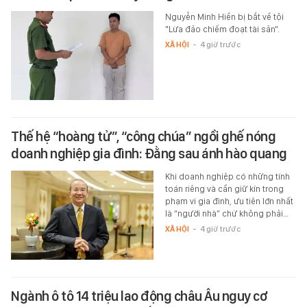
Nguyễn Minh Hiền bị bắt về tội
"Lừa đảo chiếm đoạt tài sản".
XÃ HỘI
-
4 giờ trước
Thế hệ “hoàng tử”, “công chúa” ngồi ghế nóng
doanh nghiệp gia đình: Đằng sau ánh hào quang
Khi doanh nghiệp có những tính
toán riêng và cần giữ kín trong
phạm vi gia đình, ưu tiên lớn nhất
là “người nhà” chứ không phải…
XÃ HỘI
-
4 giờ trước
Ngành ô tô 14 triệu lao động châu Âu nguy cơ