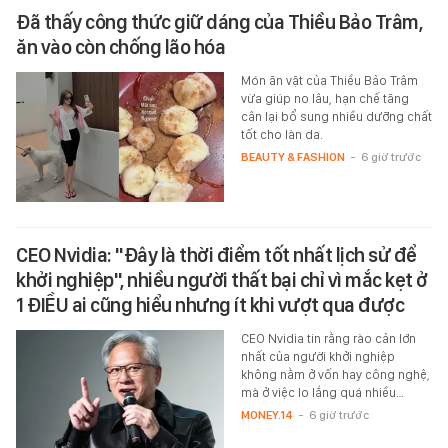
Đã thấy công thức giữ dáng của Thiều Bảo Trâm,
ăn vào còn chống lão hóa
Món ăn vặt của Thiều Bảo Trâm
vừa giúp no lâu, hạn chế tăng
cân lại bổ sung nhiều dưỡng chất
tốt cho làn da.
BEAUTY & FASHION
-
6 giờ trước
CEO Nvidia: "Đây là thời điểm tốt nhất lịch sử để
khởi nghiệp", nhiều người thất bại chỉ vì mắc kẹt ở
1 ĐIỀU ai cũng hiểu nhưng ít khi vượt qua được
CEO Nvidia tin rằng rào cản lớn
nhất của người khởi nghiệp
không nằm ở vốn hay công nghệ,
mà ở việc lo lắng quá nhiều…
MONEY.14
-
6 giờ trước