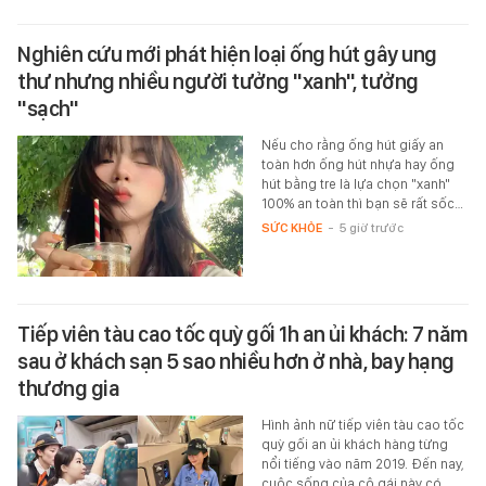
Nghiên cứu mới phát hiện loại ống hút gây ung
thư nhưng nhiều người tưởng "xanh", tưởng
"sạch"
Nếu cho rằng ống hút giấy an
toàn hơn ống hút nhựa hay ống
hút bằng tre là lựa chọn "xanh"
100% an toàn thì bạn sẽ rất sốc…
SỨC KHỎE
-
5 giờ trước
Tiếp viên tàu cao tốc quỳ gối 1h an ủi khách: 7 năm
sau ở khách sạn 5 sao nhiều hơn ở nhà, bay hạng
thương gia
Hình ảnh nữ tiếp viên tàu cao tốc
quỳ gối an ủi khách hàng từng
nổi tiếng vào năm 2019. Đến nay,
cuộc sống của cô gái này có…