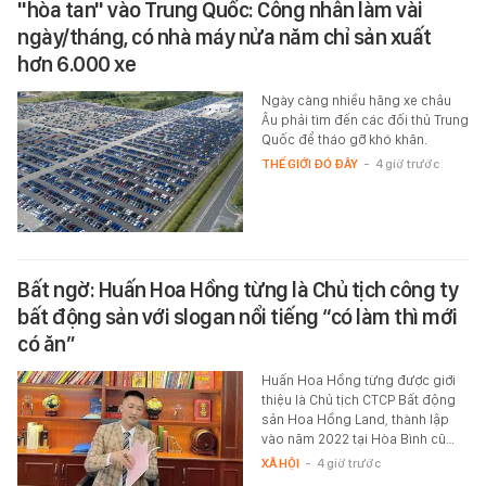
"hòa tan" vào Trung Quốc: Công nhân làm vài
ngày/tháng, có nhà máy nửa năm chỉ sản xuất
hơn 6.000 xe
Ngày càng nhiều hãng xe châu
Âu phải tìm đến các đối thủ Trung
Quốc để tháo gỡ khó khăn.
THẾ GIỚI ĐÓ ĐÂY
-
4 giờ trước
Bất ngờ: Huấn Hoa Hồng từng là Chủ tịch công ty
bất động sản với slogan nổi tiếng “có làm thì mới
có ăn”
Huấn Hoa Hồng từng được giới
thiệu là Chủ tịch CTCP Bất động
sản Hoa Hồng Land, thành lập
vào năm 2022 tại Hòa Bình cũ…
XÃ HỘI
-
4 giờ trước