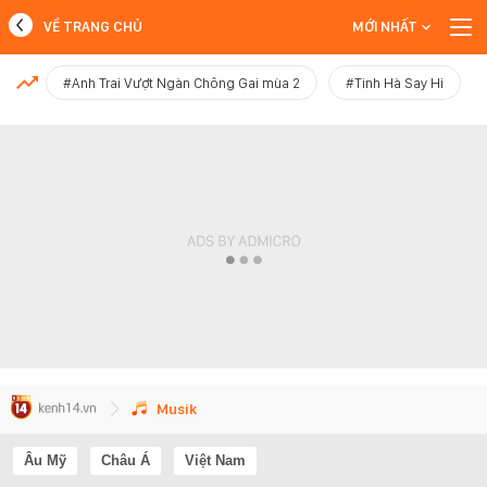
VỀ TRANG CHỦ
MỚI NHẤT
MỚI NHẤT
#Anh Trai Vượt Ngàn Chông Gai mùa 2
#Tinh Hà Say Hi
Xem thêm
Musik
Âu Mỹ
Châu Á
Việt Nam