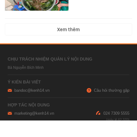
Xem thêm
CHỊU TRÁCH NHIỆM QUẢN LÝ NỘI DUNG
Bà Nguyễn Bích Minh
Ý KIẾN BÀI VIẾT
bandoc@kenh14.vn
Câu hỏi thường gặp
HỢP TÁC NỘI DUNG
marketing@kenh14.vn
024 7309 5555
HỖ TRỢ QUẢNG CÁO