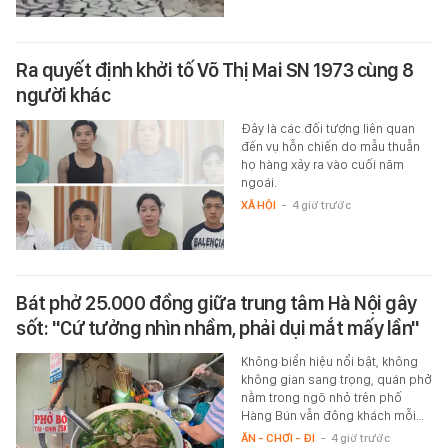
Ra quyết định khởi tố Võ Thị Mai SN 1973 cùng 8
người khác
Đây là các đối tượng liên quan
đến vụ hỗn chiến do mẫu thuẫn
họ hàng xảy ra vào cuối năm
ngoái.
XÃ HỘI
-
4 giờ trước
Bát phở 25.000 đồng giữa trung tâm Hà Nội gây
sốt: "Cứ tưởng nhìn nhầm, phải dụi mắt mấy lần"
Không biển hiệu nổi bật, không
không gian sang trọng, quán phở
nằm trong ngõ nhỏ trên phố
Hàng Bún vẫn đông khách mỗi…
ĂN - CHƠI - ĐI
-
4 giờ trước