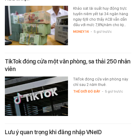
Khảo sát lãi suất huy động trực
tuyến niêm yết tại 34 ngân hàng
ngày 6/8 cho thấy ACB vẫn dẫn
đầu với mức 7,8%/năm cho kỳ…
MONEY.14
-
5 giờ trước
TikTok đóng cửa một văn phòng, sa thải 250 nhân
viên
TikTok đóng cửa văn phòng này
chỉ sau 2 năm thuê.
THẾ GIỚI ĐÓ ĐÂY
-
5 giờ trước
Lưu ý quan trọng khi đăng nhập VNeID