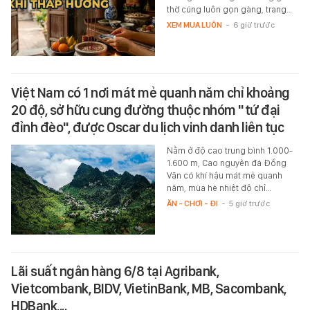
thờ cúng luôn gọn gàng, trang…
XEM MUA LUÔN
-
6 giờ trước
Việt Nam có 1 nơi mát mẻ quanh năm chỉ khoảng
20 độ, sở hữu cung đường thuộc nhóm "tứ đại
đỉnh đèo", được Oscar du lịch vinh danh liên tục
Nằm ở độ cao trung bình 1.000-
1.600 m, Cao nguyên đá Đồng
Văn có khí hậu mát mẻ quanh
năm, mùa hè nhiệt độ chỉ…
ĂN - CHƠI - ĐI
-
5 giờ trước
Lãi suất ngân hàng 6/8 tại Agribank,
Vietcombank, BIDV, VietinBank, MB, Sacombank,
HDBank,...