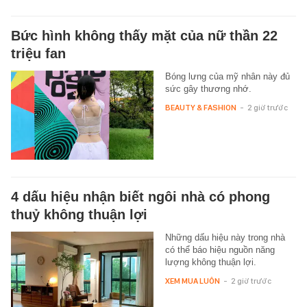
Bức hình không thấy mặt của nữ thần 22
triệu fan
Bóng lưng của mỹ nhân này đủ
sức gây thương nhớ.
BEAUTY & FASHION
-
2 giờ trước
4 dấu hiệu nhận biết ngôi nhà có phong
thuỷ không thuận lợi
Những dấu hiệu này trong nhà
có thể báo hiệu nguồn năng
lượng không thuận lợi.
XEM MUA LUÔN
-
2 giờ trước