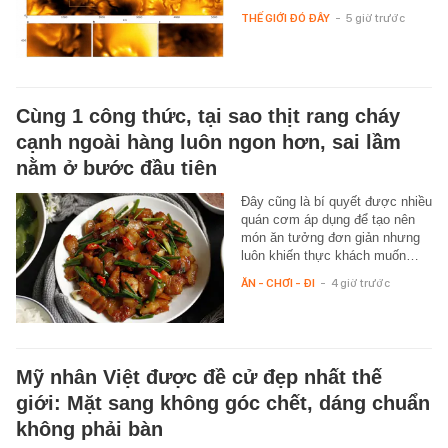
THẾ GIỚI ĐÓ ĐÂY
-
5 giờ trước
Cùng 1 công thức, tại sao thịt rang cháy
cạnh ngoài hàng luôn ngon hơn, sai lầm
nằm ở bước đầu tiên
Đây cũng là bí quyết được nhiều
quán cơm áp dụng để tạo nên
món ăn tưởng đơn giản nhưng
luôn khiến thực khách muốn…
ĂN - CHƠI - ĐI
-
4 giờ trước
Mỹ nhân Việt được đề cử đẹp nhất thế
giới: Mặt sang không góc chết, dáng chuẩn
không phải bàn