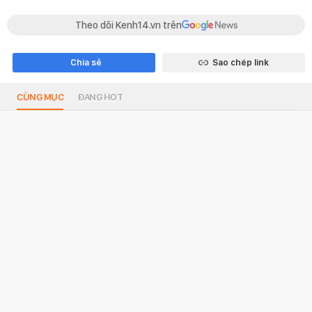
Theo dõi Kenh14.vn trên
Chia sẻ
Sao chép link
CÙNG MỤC
ĐANG HOT