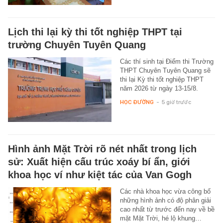
Lịch thi lại kỳ thi tốt nghiệp THPT tại
trường Chuyên Tuyên Quang
Các thí sinh tại Điểm thi Trường
THPT Chuyên Tuyên Quang sẽ
thi lại Kỳ thi tốt nghiệp THPT
năm 2026 từ ngày 13-15/8.
HỌC ĐƯỜNG
-
5 giờ trước
Hình ảnh Mặt Trời rõ nét nhất trong lịch
sử: Xuất hiện cấu trúc xoáy bí ẩn, giới
khoa học ví như kiệt tác của Van Gogh
Các nhà khoa học vừa công bố
những hình ảnh có độ phân giải
cao nhất từ trước đến nay về bề
mặt Mặt Trời, hé lộ khung…