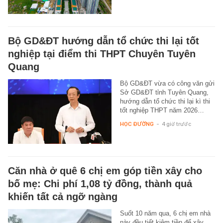
Bộ GD&ĐT hướng dẫn tổ chức thi lại tốt
nghiệp tại điểm thi THPT Chuyên Tuyên
Quang
Bộ GD&ĐT vừa có công văn gửi
Sở GD&ĐT tỉnh Tuyên Quang,
hướng dẫn tổ chức thi lại kì thi
tốt nghiệp THPT năm 2026…
HỌC ĐƯỜNG
-
4 giờ trước
Căn nhà ở quê 6 chị em góp tiền xây cho
bố mẹ: Chi phí 1,08 tỷ đồng, thành quả
khiến tất cả ngỡ ngàng
Suốt 10 năm qua, 6 chị em nhà
này đều tiết kiệm tiền để xây