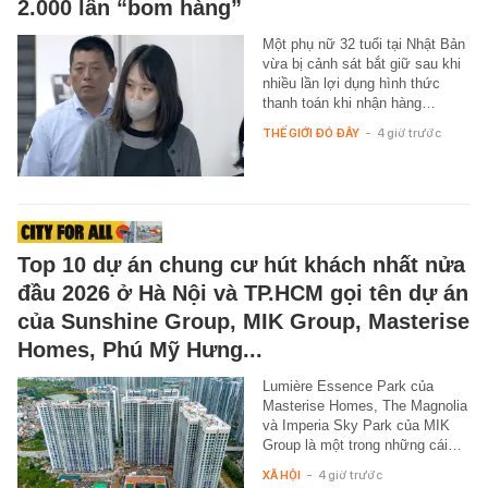
2.000 lần “bom hàng”
Một phụ nữ 32 tuổi tại Nhật Bản
vừa bị cảnh sát bắt giữ sau khi
nhiều lần lợi dụng hình thức
thanh toán khi nhận hàng…
THẾ GIỚI ĐÓ ĐÂY
-
4 giờ trước
Top 10 dự án chung cư hút khách nhất nửa
đầu 2026 ở Hà Nội và TP.HCM gọi tên dự án
của Sunshine Group, MIK Group, Masterise
Homes, Phú Mỹ Hưng...
Lumière Essence Park của
Masterise Homes, The Magnolia
và Imperia Sky Park của MIK
Group là một trong những cái…
XÃ HỘI
-
4 giờ trước