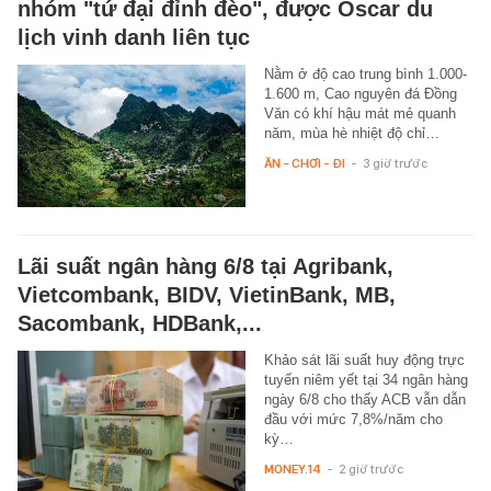
nhóm "tứ đại đỉnh đèo", được Oscar du
lịch vinh danh liên tục
Nằm ở độ cao trung bình 1.000-
1.600 m, Cao nguyên đá Đồng
Văn có khí hậu mát mẻ quanh
năm, mùa hè nhiệt độ chỉ…
ĂN - CHƠI - ĐI
-
3 giờ trước
Lãi suất ngân hàng 6/8 tại Agribank,
Vietcombank, BIDV, VietinBank, MB,
Sacombank, HDBank,...
Khảo sát lãi suất huy động trực
tuyến niêm yết tại 34 ngân hàng
ngày 6/8 cho thấy ACB vẫn dẫn
đầu với mức 7,8%/năm cho
kỳ…
MONEY.14
-
2 giờ trước