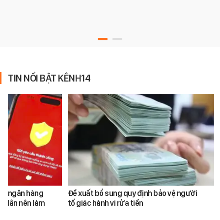
TIN NỔI BẬT KÊNH14
ản ngân hàng
Đề xuất bổ sung quy định bảo vệ người
i dân nên làm
tố giác hành vi rửa tiền