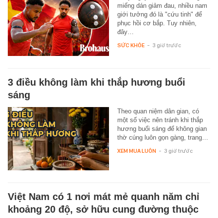
miếng dán giảm đau, nhiều nam
giới tưởng đó là "cứu tinh" để
phục hồi cơ bắp. Tuy nhiên,
đây…
SỨC KHỎE
-
3 giờ trước
3 điều không làm khi thắp hương buổi
sáng
Theo quan niệm dân gian, có
một số việc nên tránh khi thắp
hương buổi sáng để không gian
thờ cúng luôn gọn gàng, trang…
XEM MUA LUÔN
-
3 giờ trước
Việt Nam có 1 nơi mát mẻ quanh năm chỉ
khoảng 20 độ, sở hữu cung đường thuộc