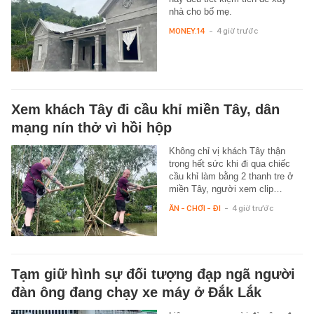
nhà cho bố mẹ.
MONEY.14
-
4 giờ trước
Xem khách Tây đi cầu khỉ miền Tây, dân
mạng nín thở vì hồi hộp
Không chỉ vị khách Tây thận
trọng hết sức khi đi qua chiếc
cầu khỉ làm bằng 2 thanh tre ở
miền Tây, người xem clip…
ĂN - CHƠI - ĐI
-
4 giờ trước
Tạm giữ hình sự đối tượng đạp ngã người
đàn ông đang chạy xe máy ở Đắk Lắk