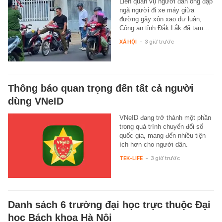
Liên quan vụ người đàn ông đạp
ngã người đi xe máy giữa
đường gây xôn xao dư luận,
Công an tỉnh Đắk Lắk đã tạm…
XÃ HỘI
-
3 giờ trước
Thông báo quan trọng đến tất cả người
dùng VNeID
VNeID đang trở thành một phần
trong quá trình chuyển đổi số
quốc gia, mang đến nhiều tiện
ích hơn cho người dân.
TEK-LIFE
-
3 giờ trước
Danh sách 6 trường đại học trực thuộc Đại
học Bách khoa Hà Nội