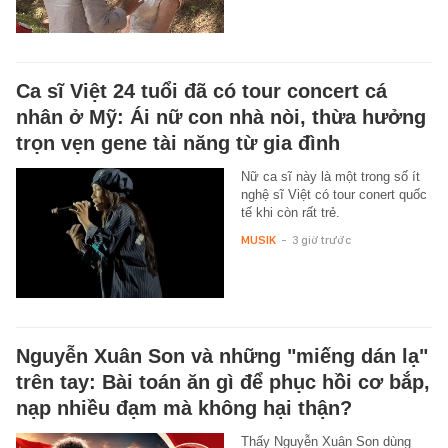
Ca sĩ Việt 24 tuổi đã có tour concert cá
nhân ở Mỹ: Ái nữ con nhà nòi, thừa hưởng
trọn vẹn gene tài năng từ gia đình
Nữ ca sĩ này là một trong số ít
nghệ sĩ Việt có tour conert quốc
tế khi còn rất trẻ.
MUSIK
-
3 giờ trước
Nguyễn Xuân Son và những "miếng dán lạ"
trên tay: Bài toán ăn gì để phục hồi cơ bắp,
nạp nhiều đạm mà không hại thận?
Thấy Nguyễn Xuân Son dùng