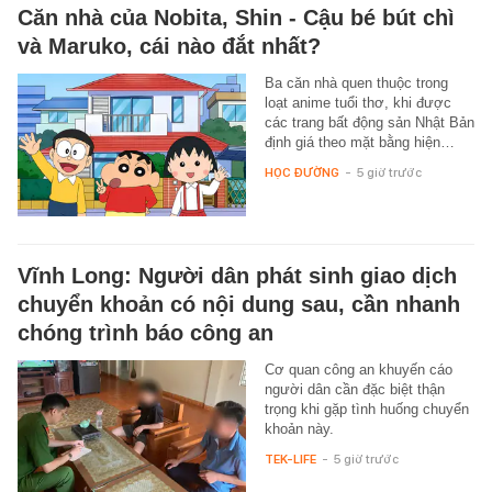
Căn nhà của Nobita, Shin - Cậu bé bút chì
và Maruko, cái nào đắt nhất?
Ba căn nhà quen thuộc trong
loạt anime tuổi thơ, khi được
các trang bất động sản Nhật Bản
định giá theo mặt bằng hiện…
HỌC ĐƯỜNG
-
5 giờ trước
Vĩnh Long: Người dân phát sinh giao dịch
chuyển khoản có nội dung sau, cần nhanh
chóng trình báo công an
Cơ quan công an khuyến cáo
người dân cần đặc biệt thận
trọng khi gặp tình huống chuyển
khoản này.
TEK-LIFE
-
5 giờ trước