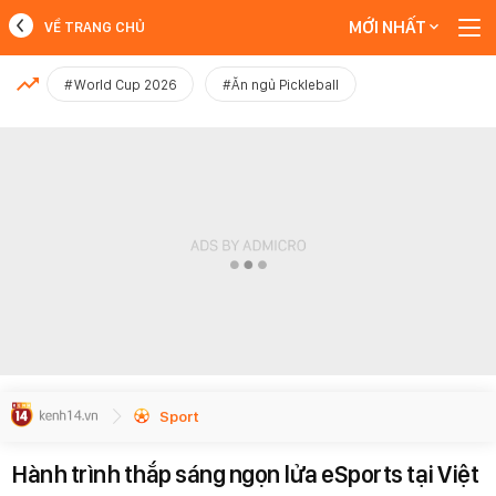
MỚI NHẤT
VỀ TRANG CHỦ
MỚI NHẤT
#World Cup 2026
#Ăn ngủ Pickleball
Xem thêm
Sport
Hành trình thắp sáng ngọn lửa eSports tại Việt