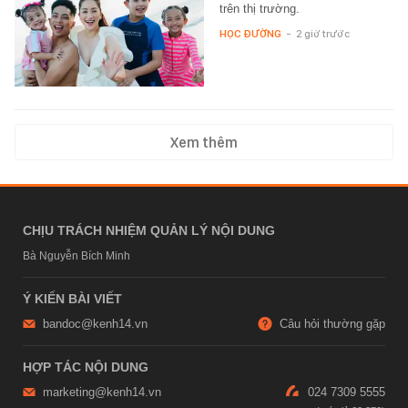
trên thị trường.
HỌC ĐƯỜNG
-
2 giờ trước
Xem thêm
CHỊU TRÁCH NHIỆM QUẢN LÝ NỘI DUNG
Bà Nguyễn Bích Minh
Ý KIẾN BÀI VIẾT
bandoc@kenh14.vn
Câu hỏi thường gặp
HỢP TÁC NỘI DUNG
marketing@kenh14.vn
024 7309 5555