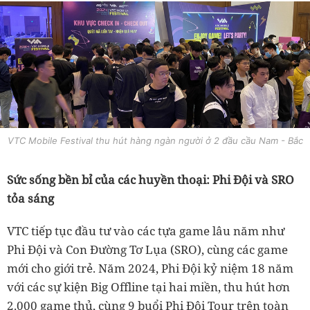
VTC Mobile Festival thu hút hàng ngàn người ở 2 đầu cầu Nam - Bắc
Sức sống bền bỉ của các huyền thoại: Phi Đội và SRO
tỏa sáng
VTC tiếp tục đầu tư vào các tựa game lâu năm như
Phi Đội và Con Đường Tơ Lụa (SRO), cùng các game
mới cho giới trẻ. Năm 2024, Phi Đội kỷ niệm 18 năm
với các sự kiện Big Offline tại hai miền, thu hút hơn
2.000 game thủ, cùng 9 buổi Phi Đội Tour trên toàn