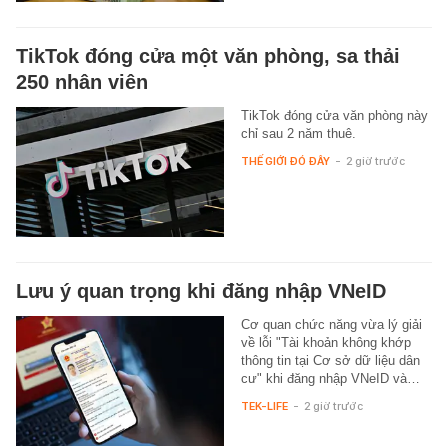
TikTok đóng cửa một văn phòng, sa thải
250 nhân viên
TikTok đóng cửa văn phòng này
chỉ sau 2 năm thuê.
THẾ GIỚI ĐÓ ĐÂY
-
2 giờ trước
Lưu ý quan trọng khi đăng nhập VNeID
Cơ quan chức năng vừa lý giải
về lỗi "Tài khoản không khớp
thông tin tại Cơ sở dữ liệu dân
cư" khi đăng nhập VNeID và…
TEK-LIFE
-
2 giờ trước