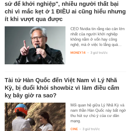
sử để khởi nghiệp", nhiều người thất bại
chỉ vì mắc kẹt ở 1 ĐIỀU ai cũng hiểu nhưng
ít khi vượt qua được
CEO Nvidia tin rằng rào cản lớn
nhất của người khởi nghiệp
không nằm ở vốn hay công
nghệ, mà ở việc lo lắng quá…
MONEY.14
-
3 giờ trước
Tài tử Hàn Quốc đến Việt Nam vì Lý Nhã
Kỳ, bị đuổi khỏi showbiz vì làm điều cấm
kỵ bây giờ ra sao?
Mối quan hệ giữa Lý Nhã Kỳ và
nam thần Hàn Quốc này bất ngờ
thu hút sự chú ý của cư dân
mạng.
CINE
-
3 giờ trước