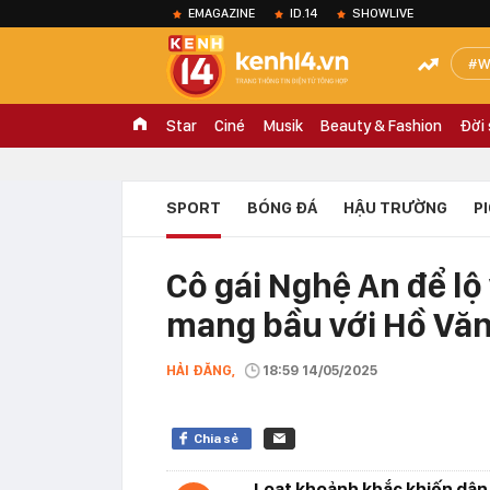
EMAGAZINE
ID.14
SHOWLIVE
W
Star
Ciné
Musik
Beauty & Fashion
Đời
SPORT
BÓNG ĐÁ
HẬU TRƯỜNG
P
Cô gái Nghệ An để lộ
mang bầu với Hồ Vă
HẢI ĐĂNG,
18:59 14/05/2025
Chia sẻ
Loạt khoảnh khắc khiến dân 