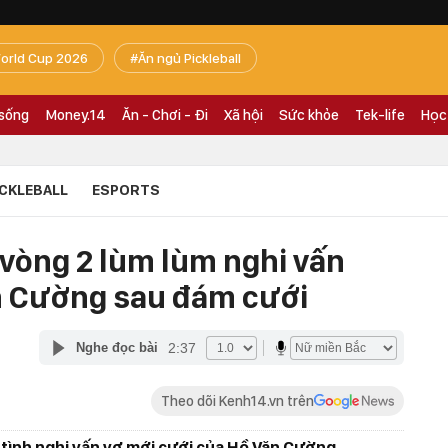
orld Cup 2026
Ăn ngủ Pickleball
 sống
Money.14
Ăn - Chơi - Đi
Xã hội
Sức khỏe
Tek-life
Học
ICKLEBALL
ESPORTS
 vòng 2 lùm lùm nghi vấn
n Cường sau đám cưới
2:37
Nghe đọc bài
Theo dõi Kenh14.vn trên
tình nghi vấn vợ mới cưới của Hồ Văn Cường