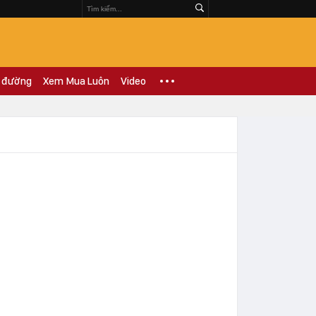
 đường
Xem Mua Luôn
Video