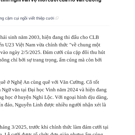
 cặm cụi ngồi viết thiệp cưới
hải sinh năm 2003, hiện đang thi đấu cho CLB
ển U23 Việt Nam vừa chính thức "về chung một
vào ngày 2/5/2025. Đám cưới của cặp đôi thu hút
ông chỉ bởi sự trang trọng, ấm cúng mà còn bởi
uê ở Nghệ An cùng quê với Văn Cường. Cô tốt
Ngữ văn tại Đại học Vinh năm 2024 và hiện đang
ung học ở huyện Nghi Lộc. Với ngoại hình dịu dàng,
kín đáo, Nguyễn Linh được nhiều người nhận xét là
tháng 3/2025, trước khi chính thức làm đám cưới tại
n. Lễ cưới được tổ chức đơn giản nhưng ấm cúng,