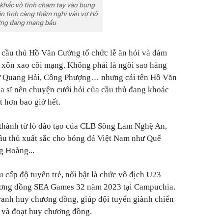
khắc vô tình chạm tay vào bụng
ân tình càng thêm nghi vấn vợ Hồ
ng đang mang bầu
 cầu thủ Hồ Văn Cường tổ chức lễ ăn hỏi và đám
 xôn xao cõi mạng. Không phải là ngôi sao hàng
ư Quang Hải, Công Phượng… nhưng cái tên Hồ Văn
a sĩ nên chuyện cưới hỏi của cầu thủ đang khoác
hơn bao giờ hết.
thành từ lò đào tạo của CLB Sông Lam Nghệ An,
 cầu thủ xuất sắc cho bóng đá Việt Nam như Quế
g Hoàng...
cấp độ tuyển trẻ, nổi bật là chức vô địch U23
ơng đồng SEA Games 32 năm 2023 tại Campuchia.
tranh huy chương đồng, giúp đội tuyển giành chiến
 và đoạt huy chương đồng.