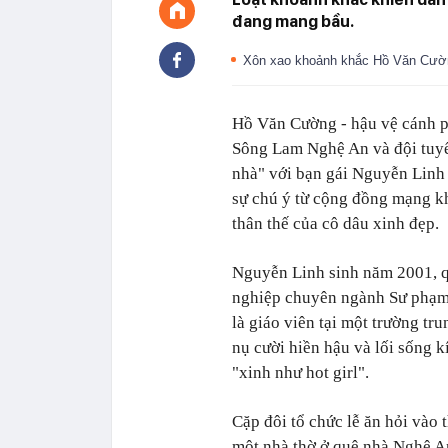
đang mang bầu.
Xôn xao khoảnh khắc Hồ Văn Cường
Hồ Văn Cường - hậu vệ cánh p
Sông Lam Nghệ An và đội tuy
nhà" với bạn gái Nguyễn Linh 
sự chú ý từ cộng đồng mạng kh
thân thế của cô dâu xinh đẹp.
Nguyễn Linh sinh năm 2001, q
nghiệp chuyên ngành Sư phạm 
là giáo viên tại một trường tr
nụ cười hiền hậu và lối sống 
"xinh như hot girl".
Cặp đôi tổ chức lễ ăn hỏi vào 
một nhà thờ ở quê nhà Nghệ A