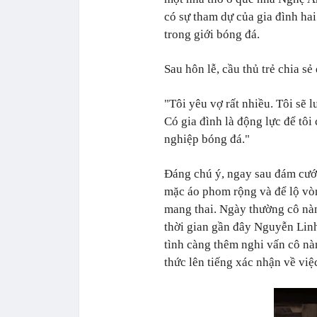
có sự tham dự của gia đình ha
trong giới bóng đá.
Sau hôn lễ, cầu thủ trẻ chia sẻ
"Tôi yêu vợ rất nhiều. Tôi sẽ 
Có gia đình là động lực để tôi
nghiệp bóng đá."
Đáng chú ý, ngay sau đám cướ
mặc áo phom rộng và để lộ vòn
mang thai. Ngày thường cô nà
thời gian gần đây Nguyễn Lin
tình càng thêm nghi vấn cô nà
thức lên tiếng xác nhận về việ