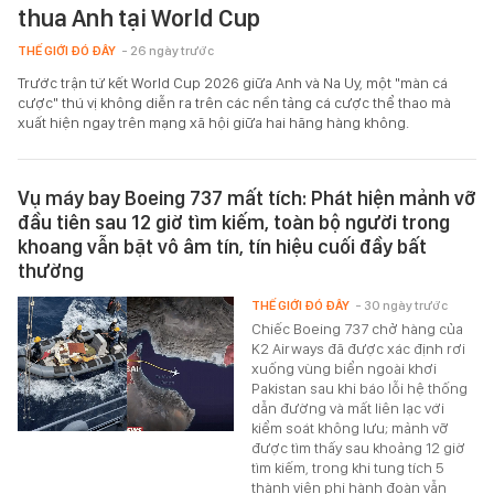
thua Anh tại World Cup
THẾ GIỚI ĐÓ ĐÂY
- 26 ngày trước
Trước trận tứ kết World Cup 2026 giữa Anh và Na Uy, một "màn cá
cược" thú vị không diễn ra trên các nền tảng cá cược thể thao mà
xuất hiện ngay trên mạng xã hội giữa hai hãng hàng không.
Vụ máy bay Boeing 737 mất tích: Phát hiện mảnh vỡ
đầu tiên sau 12 giờ tìm kiếm, toàn bộ người trong
khoang vẫn bặt vô âm tín, tín hiệu cuối đầy bất
thường
THẾ GIỚI ĐÓ ĐÂY
- 30 ngày trước
Chiếc Boeing 737 chở hàng của
K2 Airways đã được xác định rơi
xuống vùng biển ngoài khơi
Pakistan sau khi báo lỗi hệ thống
dẫn đường và mất liên lạc với
kiểm soát không lưu; mảnh vỡ
được tìm thấy sau khoảng 12 giờ
tìm kiếm, trong khi tung tích 5
thành viên phi hành đoàn vẫn