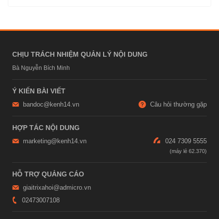
CHỊU TRÁCH NHIỆM QUẢN LÝ NỘI DUNG
Bà Nguyễn Bích Minh
Ý KIẾN BÀI VIẾT
bandoc@kenh14.vn
Câu hỏi thường gặp
HỢP TÁC NỘI DUNG
marketing@kenh14.vn
024 7309 5555
HỖ TRỢ QUẢNG CÁO
giaitrixahoi@admicro.vn
02473007108