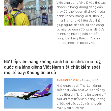
Việc ứng dụng VNeID vào thủ tục
check-in hàng không đang dần
thay đổi thói quen di chuyển của
hành khách, mang lại sự tiện lợi,
nhanh chóng và hiện đại. Nhằm
giúp người dân tối ưu hóa công
cụ này, cơ quan Công an đã đưa
ra những hướng dẫn chi tiết
cùng loạt lưu ý thiết thực cho
người check-in bằng VNeID.
Nữ tiếp viên hàng không xách hộ túi chứa ma tuý,
quốc gia láng giềng Việt Nam siết chặt kiểm soát
mọi tổ bay: Không tin ai cả
THẾ GIỚI ĐÓ ĐÂY
- 1 tháng trước
Nhà chức trách Thái Lan đang
siết chặt kiểm soát với các tổ bay
theo tiêu chí “không itn tưởng ai”
sau khi một tiếp viên hàng không
bị bắt với các buộc vận chuyển
ma tuý tới Australia.