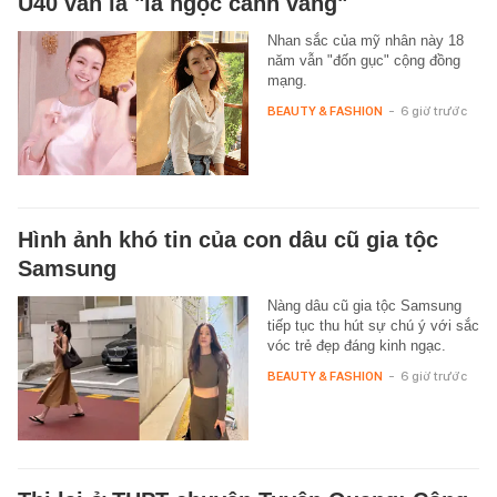
U40 vẫn là "lá ngọc cành vàng"
Nhan sắc của mỹ nhân này 18
năm vẫn "đốn gục" cộng đồng
mạng.
BEAUTY & FASHION
-
6 giờ trước
Hình ảnh khó tin của con dâu cũ gia tộc
Samsung
Nàng dâu cũ gia tộc Samsung
tiếp tục thu hút sự chú ý với sắc
vóc trẻ đẹp đáng kinh ngạc.
BEAUTY & FASHION
-
6 giờ trước