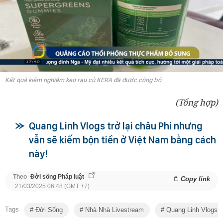
Kết quả kiểm nghiệm kẹo rau củ KERA đã được công bố
(Tổng hợp)
Quang Linh Vlogs trở lại châu Phi nhưng
vẫn sẽ kiếm bộn tiền ở Việt Nam bằng cách
này!
Theo
Đời sống Pháp luật
Copy link
21/03/2025 06:48 (GMT +7)
Tags
Đời Sống
Nhà Nhà Livestream
Quang Linh Vlogs