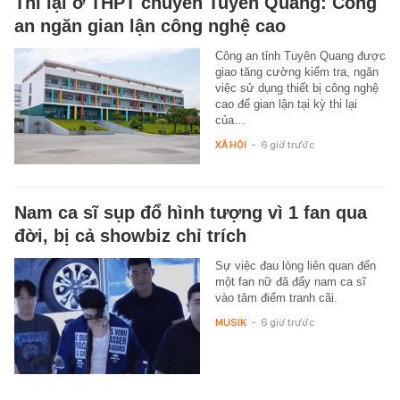
Thi lại ở THPT chuyên Tuyên Quang: Công
an ngăn gian lận công nghệ cao
Công an tỉnh Tuyên Quang được
giao tăng cường kiểm tra, ngăn
việc sử dụng thiết bị công nghệ
cao để gian lận tại kỳ thi lại
của…
XÃ HỘI
-
6 giờ trước
Nam ca sĩ sụp đổ hình tượng vì 1 fan qua
đời, bị cả showbiz chỉ trích
Sự việc đau lòng liên quan đến
một fan nữ đã đẩy nam ca sĩ
vào tâm điểm tranh cãi.
MUSIK
-
6 giờ trước