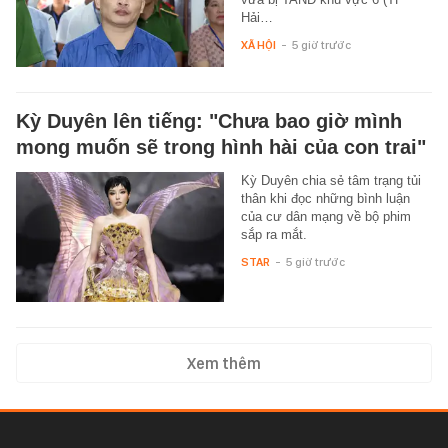
Hải…
XÃ HỘI
-
5 giờ trước
Kỳ Duyên lên tiếng: "Chưa bao giờ mình
mong muốn sẽ trong hình hài của con trai"
Kỳ Duyên chia sẻ tâm trạng tủi
thân khi đọc những bình luận
của cư dân mạng về bộ phim
sắp ra mắt.
STAR
-
5 giờ trước
Xem thêm