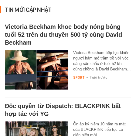
TIN MỚI CẬP NHẬT
Victoria Beckham khoe body nóng bỏng
tuổi 52 trên du thuyền 500 tỷ cùng David
Beckham
Victoria Beckham tiếp tục khiến
người hâm mộ trầm trồ với vóc
dáng săn chắc ở tuổi 52 khi
cùng chồng là David Beckham…
SPORT
-
7 giờ trước
Độc quyền từ Dispatch: BLACKPINK bất
hợp tác với YG
Ồn ào kỷ niệm 10 năm ra mắt
của BLACKPINK tiếp tục có
diễn biến mới.