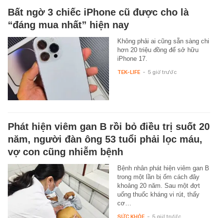
Bất ngờ 3 chiếc iPhone cũ được cho là
“đáng mua nhất” hiện nay
Không phải ai cũng sẵn sàng chi
hơn 20 triệu đồng để sở hữu
iPhone 17.
TEK-LIFE
-
5 giờ trước
Phát hiện viêm gan B rồi bỏ điều trị suốt 20
năm, người đàn ông 53 tuổi phải lọc máu,
vợ con cũng nhiễm bệnh
Bệnh nhân phát hiện viêm gan B
trong một lần bị ốm cách đây
khoảng 20 năm. Sau một đợt
uống thuốc kháng vi rút, thấy
cơ…
SỨC KHỎE
-
5 giờ trước