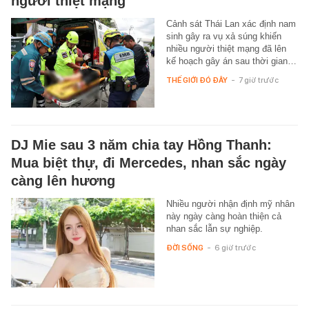
người thiệt mạng
Cảnh sát Thái Lan xác định nam
sinh gây ra vụ xả súng khiến
nhiều người thiệt mạng đã lên
kế hoạch gây án sau thời gian…
THẾ GIỚI ĐÓ ĐÂY
-
7 giờ trước
DJ Mie sau 3 năm chia tay Hồng Thanh:
Mua biệt thự, đi Mercedes, nhan sắc ngày
càng lên hương
Nhiều người nhận định mỹ nhân
này ngày càng hoàn thiện cả
nhan sắc lẫn sự nghiệp.
ĐỜI SỐNG
-
6 giờ trước