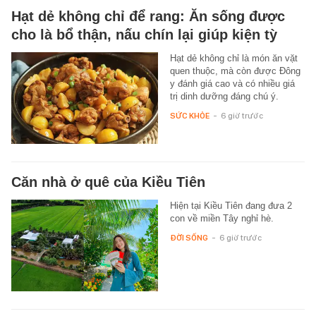
Hạt dẻ không chỉ để rang: Ăn sống được
cho là bổ thận, nấu chín lại giúp kiện tỳ
Hạt dẻ không chỉ là món ăn vặt
quen thuộc, mà còn được Đông
y đánh giá cao và có nhiều giá
trị dinh dưỡng đáng chú ý.
SỨC KHỎE
-
6 giờ trước
Căn nhà ở quê của Kiều Tiên
Hiện tại Kiều Tiên đang đưa 2
con về miền Tây nghỉ hè.
ĐỜI SỐNG
-
6 giờ trước