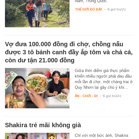
Nam, Trung Quốc.
THẾ GIỚI ĐÓ ĐÂY
-
6 giờ trước
Vợ đưa 100.000 đồng đi chợ, chồng nấu
được 3 tô bánh canh đầy ắp tôm và chả cá,
còn dư tận 21.000 đồng
Giữa thời điểm giá thực phẩm
khiến nhiều người phải đau đầu
mỗi lần đi chợ, một chàng trai ở
Quy Nhơn lại gây chú ý khi…
ĂN - CHƠI - ĐI
-
6 giờ trước
Shakira trẻ mãi không già
Chỉ với một bức ảnh, Shakira