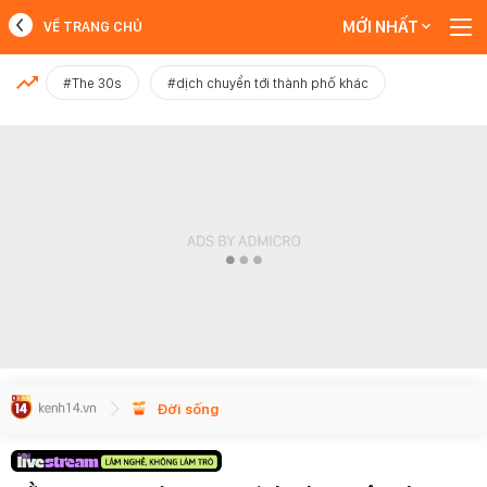
MỚI NHẤT
VỀ TRANG CHỦ
MỚI NHẤT
#The 30s
#dịch chuyển tới thành phố khác
Xem thêm
Đời sống