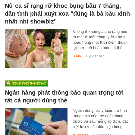
Nữ ca sĩ rạng rỡ khoe bụng bầu 7 tháng,
dân tình phải xuýt xoa "đúng là bà bầu xinh
nhất nhì showbiz"
Không ít khán giả cho rằng nếu
ra mắt ở một công ty lớn hơn
hoặc trong một thời điểm thuận
lợi hơn, cô hoàn toàn có thể…
STAR
-
6 giờ trước
Ngân hàng phát thông báo quan trọng tới
tất cả người dùng thẻ
Người dùng lưu ý kiểm tra tình
trạng chip của thẻ ngân hàng
trước và sau mỗi giao dịch, đặc
biệt lưu ý các dấu hiệu bong…
MONEY.14
-
6 giờ trước