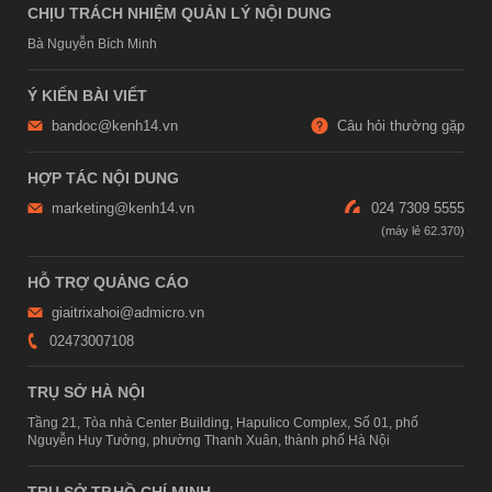
CHỊU TRÁCH NHIỆM QUẢN LÝ NỘI DUNG
Bà Nguyễn Bích Minh
Ý KIẾN BÀI VIẾT
bandoc@kenh14.vn
Câu hỏi thường gặp
HỢP TÁC NỘI DUNG
marketing@kenh14.vn
024 7309 5555
HỖ TRỢ QUẢNG CÁO
giaitrixahoi@admicro.vn
02473007108
TRỤ SỞ HÀ NỘI
Tầng 21, Tòa nhà Center Building, Hapulico Complex, Số 01, phố
Nguyễn Huy Tưởng, phường Thanh Xuân, thành phố Hà Nội
TRỤ SỞ TP.HỒ CHÍ MINH