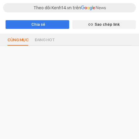
Theo dõi Kenh14.vn trên
Chia sẻ
Sao chép link
CÙNG MỤC
ĐANG HOT