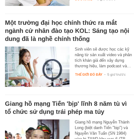
Một trường đại học chính thức ra mắt
ngành cử nhân đào tạo KOL: Sáng tạo nội
dung đã là nghề chính thống
Sinh viên sẽ được học các kỹ
năng từ sản xuất video và phân
tích khán giả đến xây dựng
thương hiệu, làm podcast và…
THẾ GIỚI ĐÓ ĐÂY
-
5 giờ trước
Giang hồ mạng Tiến 'bịp' lĩnh 8 năm tù vì
tổ chức sử dụng trái phép ma túy
Giang hồ mạng Nguyễn Thành
Long (biệt danh Tiến "bịp") và
Nguyễn Văn Tuấn (SN 1984)
vừa bị TAND khu vực 6 (TP