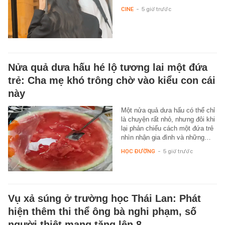
CINE
-
5 giờ trước
Nửa quả dưa hấu hé lộ tương lai một đứa
trẻ: Cha mẹ khó trông chờ vào kiểu con cái
này
Một nửa quả dưa hấu có thể chỉ
là chuyện rất nhỏ, nhưng đôi khi
lại phản chiếu cách một đứa trẻ
nhìn nhận gia đình và những…
HỌC ĐƯỜNG
-
5 giờ trước
Vụ xả súng ở trường học Thái Lan: Phát
hiện thêm thi thể ông bà nghi phạm, số
người thiệt mạng tăng lên 8