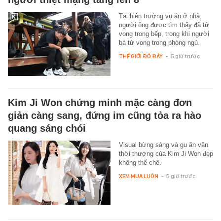
Tại hiện trường vụ án ở nhà,
người ông được tìm thấy đã tử
vong trong bếp, trong khi người
bà tử vong trong phòng ngủ.
THẾ GIỚI ĐÓ ĐÂY
-
5 giờ trước
Kim Ji Won chứng minh mặc càng đơn
giản càng sang, đứng im cũng tỏa ra hào
quang sáng chói
Visual bừng sáng và gu ăn vận
thời thượng của Kim Ji Won đẹp
không thể chê.
XEM MUA LUÔN
-
5 giờ trước