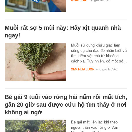
Muỗi rất sợ 5 mùi này: Hãy xịt quanh nhà
ngay!
Muỗi sử dụng khứu giác làm
công cụ chủ đạo để nhận biết và
tìm kiếm vật chủ từ khoảng
cách xa. Tuy nhiên, có một số…
XEM MUA LUÔN
-
6 giờ trước
Bé gái 9 tuổi vào rừng hái nấm rồi mất tích,
gần 20 giờ sau được cứu hộ tìm thấy ở nơi
không ai ngờ
Bé gái mất liên lạc khi theo
người thân vào rừng ở Vân