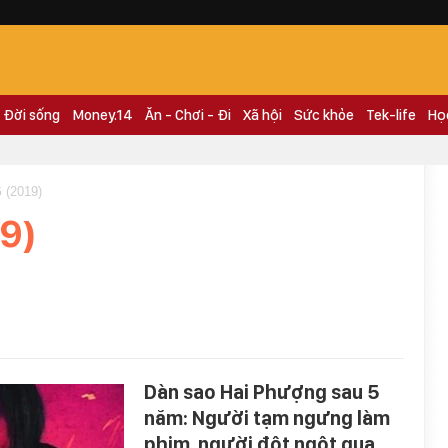
Đời sống
Money.14
Ăn - Chơi - Đi
Xã hội
Sức khỏe
Tek-life
Họ
(2019)
9)
Dàn sao Hai Phượng sau 5
năm: Người tạm ngưng làm
phim, người đột ngột qua