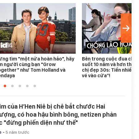
ng tìm "một nửa hoàn hảo", hãy
Bên trong cuộc đua chốn
ìm người cùng bạn "Grow
suốt 10 năm và hơn thế n
ogether" như Tom Holland và
chị đẹp 30s: Tiền nhiều c
endaya
vé vào cửa”!
im của H’Hen Niê bị chê bắt chước Hai
ượng, có hoa hậu bình bông, netizen phản
c "đừng phiến diện như thế"
-
e
5 năm trước