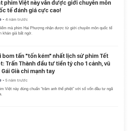
ạt phim Việt này vẫn được giới chuyên môn
ốc tế đánh giá cực cao!
-
e
4 năm trước
điểm mà phim Hai Phượng nhận được từ giới chuyên môn quốc tế
n khán giả bất ngờ.
i bom tấn "tốn kém" nhất lịch sử phim Tết
ệt: Trấn Thành đầu tư tiền tỷ cho 1 cảnh, vũ
ụ Gái Già chi mạnh tay
-
e
5 năm trước
im Việt này đúng chuẩn “trâm anh thế phiệt” với số vốn đầu tư ngã
a.