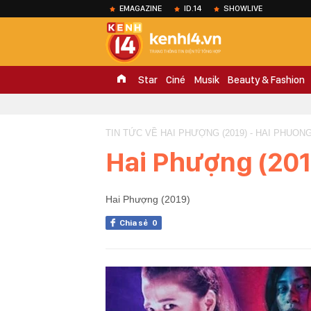
EMAGAZINE
ID.14
SHOWLIVE
Star
Ciné
Musik
Beauty & Fashion
TIN TỨC VỀ HAI PHƯỢNG (2019) - HAI PHUONG 
Hai Phượng (201
Hai Phượng (2019)
Chia sẻ
0