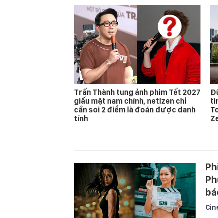
Trấn Thành tung ảnh phim Tết 2027
Đừ
giấu mặt nam chính, netizen chỉ
t
cần soi 2 điểm là đoán được danh
T
tính
Z
Ph
Ph
bá
Cin