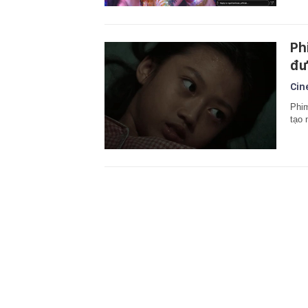
Ph
đư
Cin
Phim
tạo 