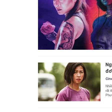
Ng
đơ
Cin
Nhiề
rất 
Phư