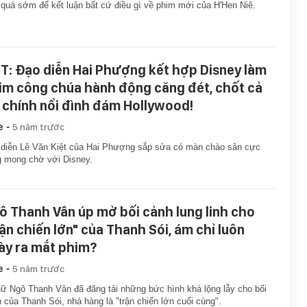
quá sớm để kết luận bất cứ điều gì về phim mới của H'Hen Niê.
T: Đạo diễn Hai Phượng kết hợp Disney làm
im công chúa hành động căng đét, chốt cả
 chính nổi đình đám Hollywood!
-
e
5 năm trước
diễn Lê Văn Kiệt của Hai Phượng sắp sửa có màn chào sân cực
 mong chờ với Disney.
ô Thanh Vân úp mở bối cảnh lung linh cho
rận chiến lớn" của Thanh Sói, ám chỉ luôn
ày ra mắt phim?
-
e
5 năm trước
ữ Ngô Thanh Vân đã đăng tải những bức hình khá lộng lẫy cho bối
 của Thanh Sói, nhá hàng là "trận chiến lớn cuối cùng".