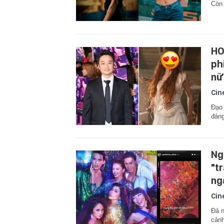
Còn 
HO
ph
nữ
Cin
Đạo 
đáng
Ng
"t
ng
Cin
Đả n
cảnh