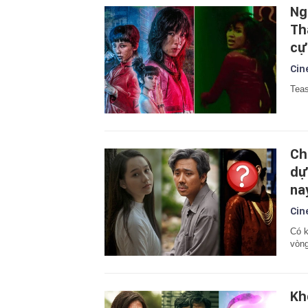
Ng
Th
cự
Cin
Teas
Ch
dự
na
Cin
Có k
vòng
Kh