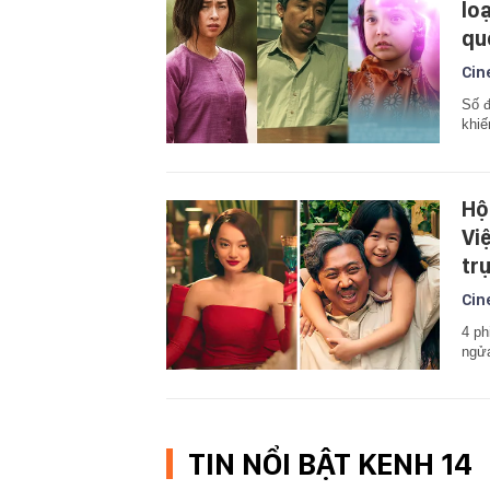
lo
qu
Cin
Số 
khiế
Hộ
Vi
tr
Cin
4 ph
ngử
TIN NỔI BẬT KENH 14