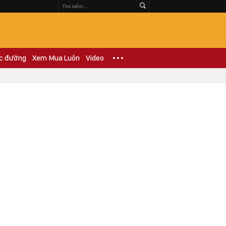
c đường
Xem Mua Luôn
Video