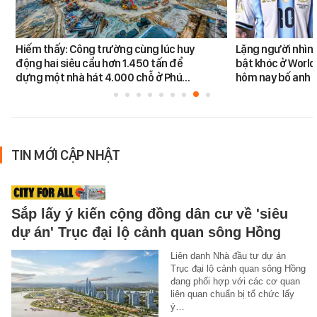
Hiếm thấy: Công trường cùng lúc huy
Lặng người nhìn 
động hai siêu cẩu hơn 1.450 tấn để
bật khóc ở World
dựng một nhà hát 4.000 chỗ ở Phú…
hôm nay bố anh 
TIN MỚI CẬP NHẬT
Sắp lấy ý kiến cộng đồng dân cư về 'siêu
dự án' Trục đại lộ cảnh quan sông Hồng
Liên danh Nhà đầu tư dự án
Trục đại lộ cảnh quan sông Hồng
đang phối hợp với các cơ quan
liên quan chuẩn bị tổ chức lấy
ý…