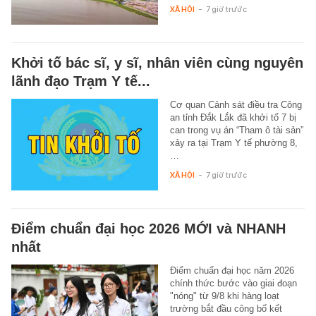
XÃ HỘI
-
7 giờ trước
Khởi tố bác sĩ, y sĩ, nhân viên cùng nguyên
lãnh đạo Trạm Y tế...
Cơ quan Cảnh sát điều tra Công
an tỉnh Đắk Lắk đã khởi tố 7 bị
can trong vụ án “Tham ô tài sản”
xảy ra tại Trạm Y tế phường 8,
…
XÃ HỘI
-
7 giờ trước
Điểm chuẩn đại học 2026 MỚI và NHANH
nhất
Điểm chuẩn đại học năm 2026
chính thức bước vào giai đoạn
"nóng" từ 9/8 khi hàng loạt
trường bắt đầu công bố kết