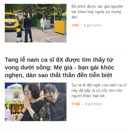
Bộ phim được tác giả nguyên
tác khen hay ngoài sự mong
đợi.
CINE
-
6 giờ trước
Tang lễ nam ca sĩ 8X được tìm thấy tử
vong dưới sống: Mẹ già - bạn gái khóc
nghẹn, dàn sao thất thần đến tiễn biệt
Sự ra đi đột ngột của nam ca sĩ
này đã gây ra cú sốc lớn cho
người thân, bạn bè.
STAR
-
6 giờ trước