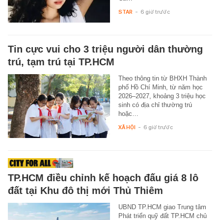
STAR
-
6 giờ trước
Tin cực vui cho 3 triệu người dân thường
trú, tạm trú tại TP.HCM
Theo thông tin từ BHXH Thành
phố Hồ Chí Minh, từ năm học
2026–2027, khoảng 3 triệu học
sinh có địa chỉ thường trú
hoặc…
XÃ HỘI
-
6 giờ trước
TP.HCM điều chỉnh kế hoạch đấu giá 8 lô
đất tại Khu đô thị mới Thủ Thiêm
UBND TP.HCM giao Trung tâm
Phát triển quỹ đất TP.HCM chủ