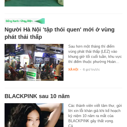
Người Hà Nội 'tập thói quen' mới ở vùng
phát thải thấp
Sau hơn một tháng thí điểm
vùng phát thải thấp (LEZ) vào
khung giờ tối cuối tuần, khu vực
thí điểm thuộc phường Hoàn…
XÃ HỘI
-
6 giờ trước
BLACKPINK sau 10 năm
Các thành viên viết tâm thư, gửi
lời xin lỗi khán giả khi kế hoạch
kỷ niệm 10 năm ra mắt của
BLACKPINK gây thất vọng.
Cả…