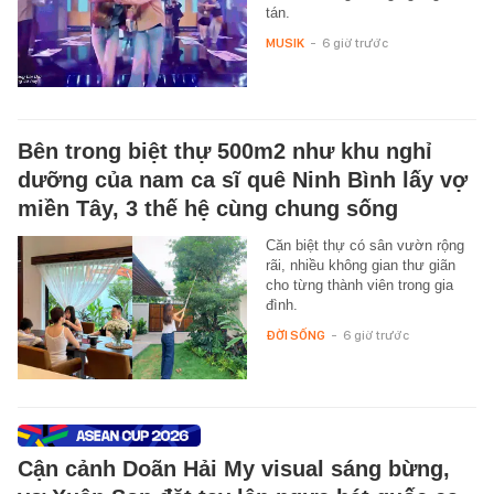
tán.
MUSIK
-
6 giờ trước
Bên trong biệt thự 500m2 như khu nghỉ
dưỡng của nam ca sĩ quê Ninh Bình lấy vợ
miền Tây, 3 thế hệ cùng chung sống
Căn biệt thự có sân vườn rộng
rãi, nhiều không gian thư giãn
cho từng thành viên trong gia
đình.
ĐỜI SỐNG
-
6 giờ trước
Cận cảnh Doãn Hải My visual sáng bừng,