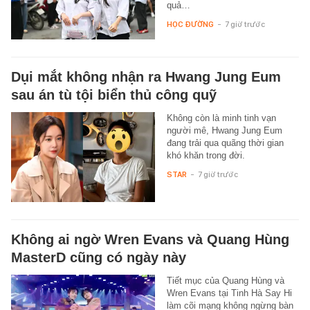
quả…
HỌC ĐƯỜNG
-
7 giờ trước
Dụi mắt không nhận ra Hwang Jung Eum
sau án tù tội biển thủ công quỹ
Không còn là minh tinh vạn
người mê, Hwang Jung Eum
đang trải qua quãng thời gian
khó khăn trong đời.
STAR
-
7 giờ trước
Không ai ngờ Wren Evans và Quang Hùng
MasterD cũng có ngày này
Tiết mục của Quang Hùng và
Wren Evans tại Tinh Hà Say Hi
làm cõi mạng không ngừng bàn