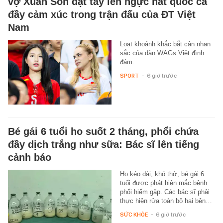
vợ Xuân Son đặt tay lên ngực hát quốc ca
đầy cảm xúc trong trận đấu của ĐT Việt
Nam
Loạt khoảnh khắc bắt cận nhan
sắc của dàn WAGs Việt đình
đám.
SPORT
-
6 giờ trước
Bé gái 6 tuổi ho suốt 2 tháng, phổi chứa
đầy dịch trắng như sữa: Bác sĩ lên tiếng
cảnh báo
Ho kéo dài, khó thở, bé gái 6
tuổi được phát hiện mắc bệnh
phổi hiếm gặp. Các bác sĩ phải
thực hiện rửa toàn bộ hai bên…
SỨC KHỎE
-
6 giờ trước