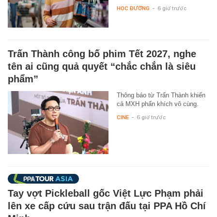
HỌC ĐƯỜNG
-
6 giờ trước
Trấn Thành công bố phim Tết 2027, nghe
tên ai cũng quả quyết “chắc chắn là siêu
phẩm”
Thông báo từ Trấn Thành khiến
cả MXH phấn khích vô cùng.
CINE
-
6 giờ trước
Tay vợt Pickleball gốc Việt Lực Phạm phải
lên xe cấp cứu sau trận đấu tại PPA Hồ Chí