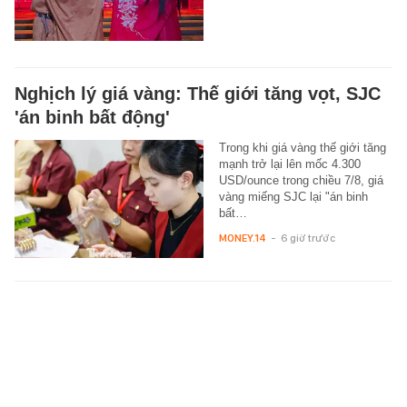
Nghịch lý giá vàng: Thế giới tăng vọt, SJC
'án binh bất động'
Trong khi giá vàng thế giới tăng
mạnh trở lại lên mốc 4.300
USD/ounce trong chiều 7/8, giá
vàng miếng SJC lại "án binh
bất…
MONEY.14
-
6 giờ trước
Lãi suất ngân hàng 7/8 tại Agribank,
Vietcombank, BIDV, VietinBank, MB,
Sacombank, HDBank,...
Khảo sát lãi suất huy động trực
tuyến niêm yết tại 35 ngân hàng