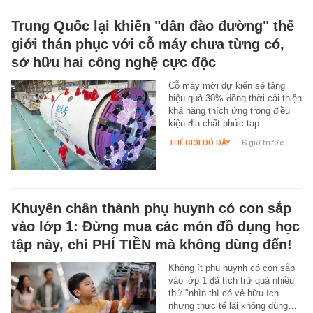
Trung Quốc lại khiến "dân đào đường" thế
giới thán phục với cỗ máy chưa từng có,
sở hữu hai công nghệ cực độc
Cỗ máy mới dự kiến sẽ tăng
hiệu quả 30% đồng thời cải thiện
khả năng thích ứng trong điều
kiện địa chất phức tạp.
THẾ GIỚI ĐÓ ĐÂY
-
6 giờ trước
Khuyên chân thành phụ huynh có con sắp
vào lớp 1: Đừng mua các món đồ dụng học
tập này, chỉ PHÍ TIỀN mà không dùng đến!
Không ít phụ huynh có con sắp
vào lớp 1 đã tích trữ quá nhiều
thứ "nhìn thì có vẻ hữu ích
nhưng thực tế lại không dùng…