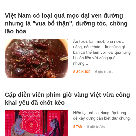
Việt Nam có loại quả mọc dại ven đường
nhưng là "vua bổ thận", dưỡng tóc, chống
lão hóa
Ăn tươi, làm mứt, pha nước
uống, nấu cháo... là những gì
bạn có thể làm với loại quả từng
bị gắn liền với đồng quê
nhưng…
SỨC KHỎE
-
6 giờ trước
Cặp diễn viên phim giờ vàng Việt vừa công
khai yêu đã chốt kèo
Hiện tại, cả hai đang tập trung
để xây dựng căn biệt thự chung.
STAR
-
6 giờ trước