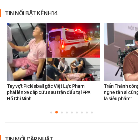
TIN NỔI BẬT KÊNH14
Tay vợt Pickleball gốc Việt Lực Phạm
Trấn Thành công 
phải lên xe cấp cứu sau trận đấu tại PPA
nghe tên ai cũng
Hồ Chí Minh
là siêu phẩm”
TIN MỚI CẬP NHẬT