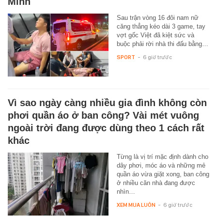
Minh
Sau trận vòng 16 đôi nam nữ
căng thẳng kéo dài 3 game, tay
vợt gốc Việt đã kiệt sức và
buộc phải rời nhà thi đấu bằng…
SPORT
-
6 giờ trước
Vì sao ngày càng nhiều gia đình không còn
phơi quần áo ở ban công? Vài mét vuông
ngoài trời đang được dùng theo 1 cách rất
khác
Từng là vị trí mặc định dành cho
dây phơi, móc áo và những mẻ
quần áo vừa giặt xong, ban công
ở nhiều căn nhà đang được
nhìn…
XEM MUA LUÔN
-
6 giờ trước