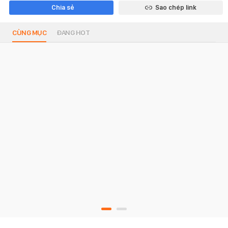
Chia sẻ
Sao chép link
CÙNG MỤC
ĐANG HOT