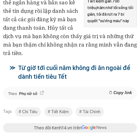
thẻ ngân hàng và bản sao kê
Tiết kiệm gần 700
triệu/năm nhờ lối sống tối
thẻ tín dụng rồi lập danh sách
giản, tôi đã rút ra 7 bí
tất cả các gói đăng ký mà bạn
quyết "xương máu" này
đang thanh toán. Hủy tất cả
dịch vụ mà bạn không còn thấy giá trị và những thứ
mà bạn thậm chí không nhận ra rằng mình vẫn đang
trả tiền.
Từ giờ tới cuối năm không đi ăn ngoài để
dành tiền tiêu Tết
Copy link
Theo
Phụ nữ số
Tags
Chi Tiêu
Tiết Kiệm
Tài Chính
Theo dõi Kenh14.vn trên