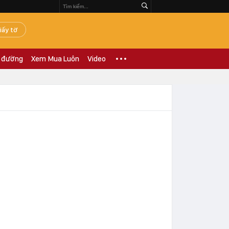
iấy tờ
 đường
Xem Mua Luôn
Video