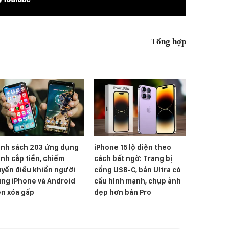
Tổng hợp
nh sách 203 ứng dụng
iPhone 15 lộ diện theo
nh cắp tiền, chiếm
cách bất ngờ: Trang bị
yền điều khiển người
cổng USB-C, bản Ultra có
ng iPhone và Android
cấu hình mạnh, chụp ảnh
n xóa gấp
đẹp hơn bản Pro