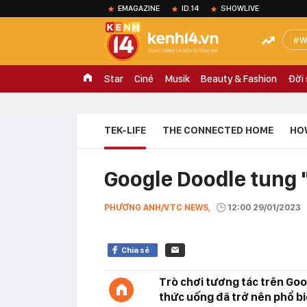
EMAGAZINE
ID.14
SHOWLIVE
W
Star
Ciné
Musik
Beauty & Fashion
Đời
TEK-LIFE
THE CONNECTED HOME
HO
Google Doodle tung 
PHƯƠNG ANH/VTC NEWS,
12:00 29/01/2023
Chia sẻ
Trò chơi tương tác trên Goo
thức uống đã trở nên phổ biế