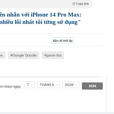
Copy link
ên nhẫn với iPhone 14 Pro Max:
nhiều lỗi nhất tôi từng sử dụng"
Bấm để thiết lập
me
Google Doodle
game thủ
7
THÁNG 8
2026
XEM
m theo ngày