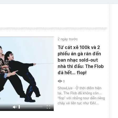
2 ngày trước
Từ cát xê 100k và 2
phiếu ăn gà rán đến
ban nhạc sold-out
nhà thi đấu: The Flob
đã hết… flop!
0
ShowLive · Ở thời điểm hiện
tại, The Flob đã không còn…
“flop” với những tour diễn riêng
cháy vé liên tục như ĐẠI…