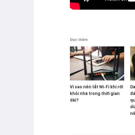
Đọc thêm
Vì sao nên tắt Wi-Fi khi rời
Da
khỏi nhà trong thời gian
đá
dài?
qu
dù
nê