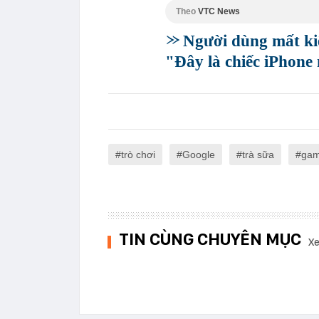
Theo
VTC News
Người dùng mất ki
"Đây là chiếc iPhone 
trò chơi
Google
trà sữa
ga
TIN CÙNG CHUYÊN MỤC
Xe