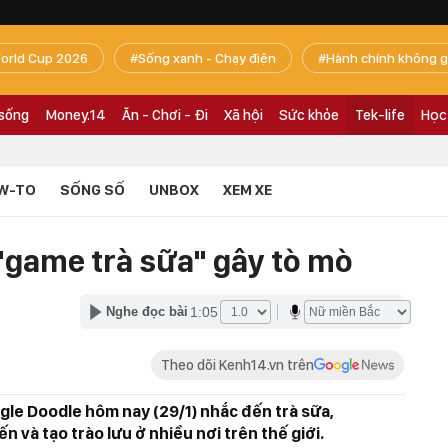
orld Cup 2026
Sống xanh - Chạy điện
Hành chính không g
 sống
Money.14
Ăn - Chơi - Đi
Xã hội
Sức khỏe
Tek-life
Học
W-TO
SỐNG SỐ
UNBOX
XEM XE
"game trà sữa" gây tò mò
1:05
Nghe đọc bài
Theo dõi Kenh14.vn trên
gle Doodle hôm nay (29/1) nhắc đến trà sữa,
n và tạo trào lưu ở nhiều nơi trên thế giới.