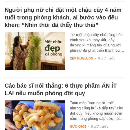
Người phụ nữ chỉ đặt một chậu cây 4 năm
tuổi trong phòng khách, ai bước vào đều
khen: “Nhìn thôi đã thấy thư thái”
Từ một chậu cây nhỏ từng héo
cành sau khi thay đất, cây
dương xỉ măng tây của người
phụ nữ đã phát triển thành bụi…
XEM MUA LUÔN
-
6 giờ trước
Các bác sĩ nói thẳng: 6 thực phẩm ĂN ÍT
LẠI nếu muốn phòng đột quỵ
Toàn món "vạn người mê"
nhưng cũng là "kẻ tiếp tay" cho
đột quỵ. Nếu không muốn sớm
nằm trong phòng cấp cứu, tốt…
SỨC KHỎE
-
6 giờ trước