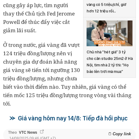
cũng gây áp lực, tìm người
vàng có 5 triệu/chỉ, giờ
hơn 12 triệu rồi...
thay thế Chủ tịch Fed Jerome
Powell để thúc đẩy việc cắt
giảm lãi suất.
Ở trong nước, giá vàng đã vượt
124 triệu đồng/lượng nên vị
Chủ nhà “hét giá” 3 tỷ
cho căn studio 25m2 ở Hà
chuyên gia dự đoán khả năng
Nội, tìm nhà 2 tỷ thì: “Họ
giá vàng sẽ tiến tới ngưỡng 130
bảo lên trời mà mua”
triệu đồng/lượng, nhưng chưa
biết vào thời điểm nào. Tuy nhiên, giá vàng có thể
tiến mốc 125 triệu đồng/lượng trong vòng vài tháng
tới.
Giá vàng hôm nay 14/8: Tiếp đà hồi phục
Theo
VTC News
Copy link
14/08/2025 09:46 (GMT +7)