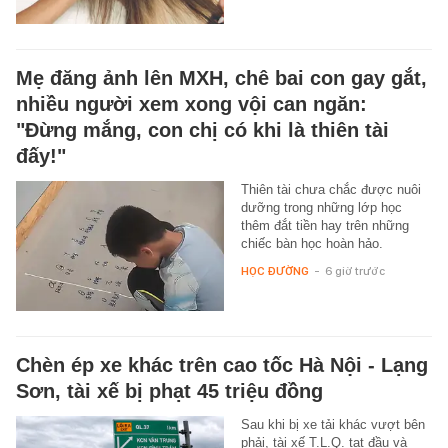
Mẹ đăng ảnh lên MXH, chê bai con gay gắt,
nhiều người xem xong vội can ngăn:
"Đừng mắng, con chị có khi là thiên tài
đấy!"
Thiên tài chưa chắc được nuôi
dưỡng trong những lớp học
thêm đắt tiền hay trên những
chiếc bàn học hoàn hảo.
HỌC ĐƯỜNG
-
6 giờ trước
Chèn ép xe khác trên cao tốc Hà Nội - Lạng
Sơn, tài xế bị phạt 45 triệu đồng
Sau khi bị xe tải khác vượt bên
phải, tài xế T.L.Q. tạt đầu và