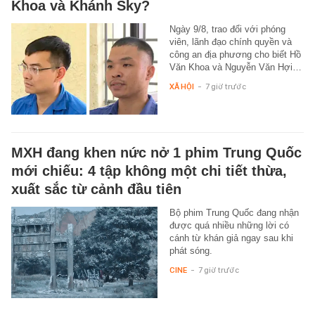
Khoa và Khánh Sky?
Ngày 9/8, trao đổi với phóng
viên, lãnh đạo chính quyền và
công an địa phương cho biết Hồ
Văn Khoa và Nguyễn Văn Hợi…
XÃ HỘI
-
7 giờ trước
MXH đang khen nức nở 1 phim Trung Quốc
mới chiếu: 4 tập không một chi tiết thừa,
xuất sắc từ cảnh đầu tiên
Bộ phim Trung Quốc đang nhận
được quá nhiều những lời có
cánh từ khán giả ngay sau khi
phát sóng.
CINE
-
7 giờ trước