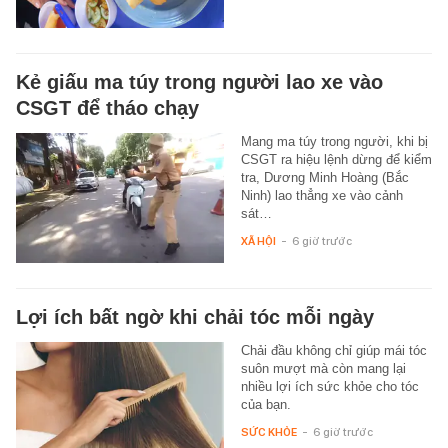
Kẻ giấu ma túy trong người lao xe vào
CSGT để tháo chạy
Mang ma túy trong người, khi bị
CSGT ra hiệu lệnh dừng để kiểm
tra, Dương Minh Hoàng (Bắc
Ninh) lao thẳng xe vào cảnh
sát…
XÃ HỘI
-
6 giờ trước
Lợi ích bất ngờ khi chải tóc mỗi ngày
Chải đầu không chỉ giúp mái tóc
suôn mượt mà còn mang lại
nhiều lợi ích sức khỏe cho tóc
của bạn.
SỨC KHỎE
-
6 giờ trước