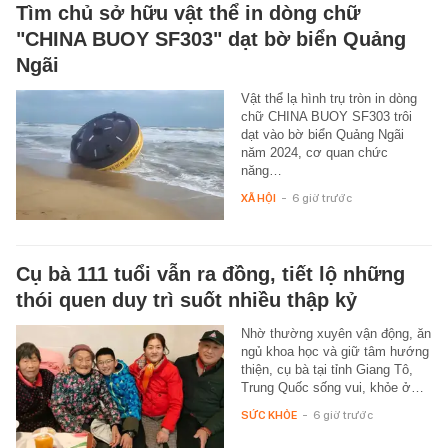
Tìm chủ sở hữu vật thể in dòng chữ
"CHINA BUOY SF303" dạt bờ biển Quảng
Ngãi
Vật thể lạ hình trụ tròn in dòng
chữ CHINA BUOY SF303 trôi
dạt vào bờ biển Quảng Ngãi
năm 2024, cơ quan chức
năng…
XÃ HỘI
-
6 giờ trước
Cụ bà 111 tuổi vẫn ra đồng, tiết lộ những
thói quen duy trì suốt nhiều thập kỷ
Nhờ thường xuyên vận động, ăn
ngủ khoa học và giữ tâm hướng
thiện, cụ bà tại tỉnh Giang Tô,
Trung Quốc sống vui, khỏe ở…
SỨC KHỎE
-
6 giờ trước