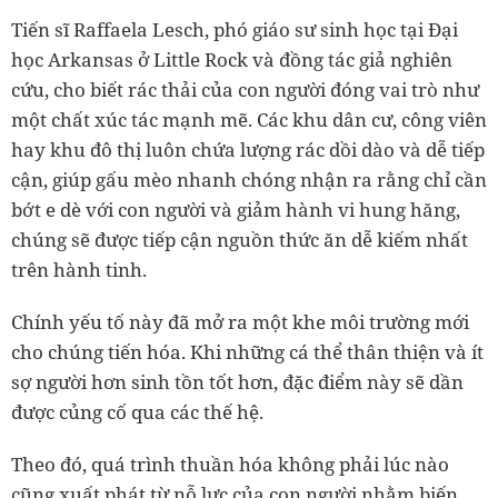
Tiến sĩ Raffaela Lesch, phó giáo sư sinh học tại Đại
học Arkansas ở Little Rock và đồng tác giả nghiên
cứu, cho biết rác thải của con người đóng vai trò như
một chất xúc tác mạnh mẽ. Các khu dân cư, công viên
hay khu đô thị luôn chứa lượng rác dồi dào và dễ tiếp
cận, giúp gấu mèo nhanh chóng nhận ra rằng chỉ cần
bớt e dè với con người và giảm hành vi hung hăng,
chúng sẽ được tiếp cận nguồn thức ăn dễ kiếm nhất
trên hành tinh.
Chính yếu tố này đã mở ra một khe môi trường mới
cho chúng tiến hóa. Khi những cá thể thân thiện và ít
sợ người hơn sinh tồn tốt hơn, đặc điểm này sẽ dần
được củng cố qua các thế hệ.
Theo đó, quá trình thuần hóa không phải lúc nào
cũng xuất phát từ nỗ lực của con người nhằm biến