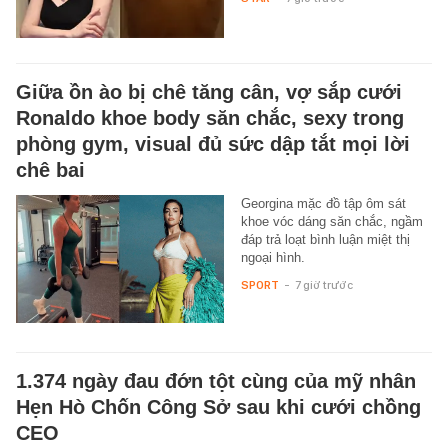
Giữa ồn ào bị chê tăng cân, vợ sắp cưới
Ronaldo khoe body săn chắc, sexy trong
phòng gym, visual đủ sức dập tắt mọi lời
chê bai
Georgina mặc đồ tập ôm sát
khoe vóc dáng săn chắc, ngầm
đáp trả loạt bình luận miệt thị
ngoại hình.
SPORT
-
7 giờ trước
1.374 ngày đau đớn tột cùng của mỹ nhân
Hẹn Hò Chốn Công Sở sau khi cưới chồng
CEO