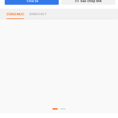
Chia sẻ
Sao chép link
CÙNG MỤC
ĐANG HOT