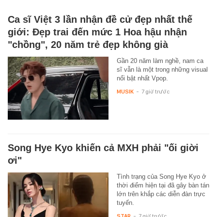
Ca sĩ Việt 3 lần nhận đề cử đẹp nhất thế
giới: Đẹp trai đến mức 1 Hoa hậu nhận
"chồng", 20 năm trẻ đẹp không già
Gần 20 năm làm nghề, nam ca
sĩ vẫn là một trong những visual
nổi bật nhất Vpop.
MUSIK
-
7 giờ trước
Song Hye Kyo khiến cả MXH phải "ối giời
ơi"
Tình trạng của Song Hye Kyo ở
thời điểm hiện tại đã gây bàn tán
lớn trên khắp các diễn đàn trực
tuyến.
STAR
-
7 giờ trước