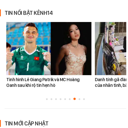
TIN NỔI BẬT KÊNH14
Tình hình Lê Giang Patrik và MC Hoàng
Danh tính gã đàn
Oanh sau khi rộ tin hẹn hò
của nhân tình, b
TIN MỚI CẬP NHẬT