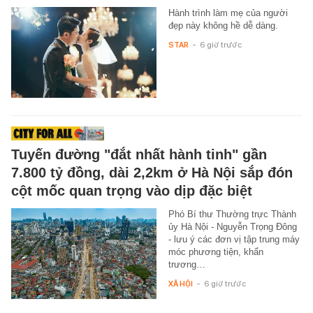
Hành trình làm mẹ của người
đẹp này không hề dễ dàng.
STAR
-
6 giờ trước
Tuyến đường "đắt nhất hành tinh" gần
7.800 tỷ đồng, dài 2,2km ở Hà Nội sắp đón
cột mốc quan trọng vào dịp đặc biệt
Phó Bí thư Thường trực Thành
ủy Hà Nội - Nguyễn Trọng Đông
- lưu ý các đơn vị tập trung máy
móc phương tiện, khẩn
trương…
XÃ HỘI
-
6 giờ trước