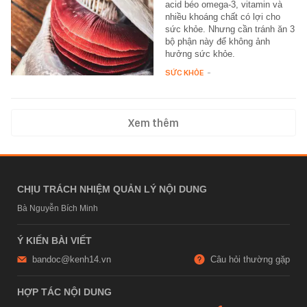
acid béo omega-3, vitamin và
nhiều khoáng chất có lợi cho
sức khỏe. Nhưng cần tránh ăn 3
bộ phận này để không ảnh
hưởng sức khỏe.
SỨC KHỎE
-
Xem thêm
CHỊU TRÁCH NHIỆM QUẢN LÝ NỘI DUNG
Bà Nguyễn Bích Minh
Ý KIẾN BÀI VIẾT
bandoc@kenh14.vn
Câu hỏi thường gặp
HỢP TÁC NỘI DUNG