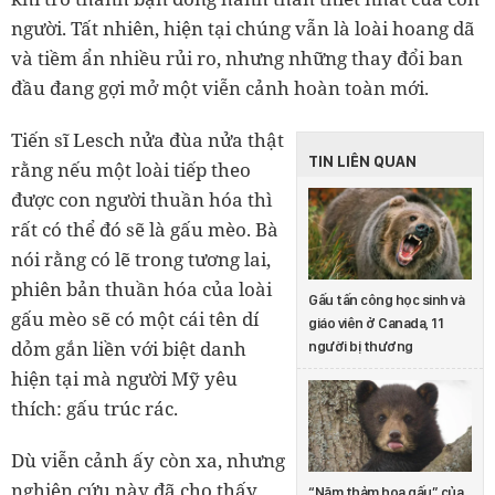
người. Tất nhiên, hiện tại chúng vẫn là loài hoang dã
và tiềm ẩn nhiều rủi ro, nhưng những thay đổi ban
đầu đang gợi mở một viễn cảnh hoàn toàn mới.
Tiến sĩ Lesch nửa đùa nửa thật
TIN LIÊN QUAN
rằng nếu một loài tiếp theo
được con người thuần hóa thì
rất có thể đó sẽ là gấu mèo. Bà
nói rằng có lẽ trong tương lai,
phiên bản thuần hóa của loài
Gấu tấn công học sinh và
gấu mèo sẽ có một cái tên dí
giáo viên ở Canada, 11
dỏm gắn liền với biệt danh
người bị thương
hiện tại mà người Mỹ yêu
thích: gấu trúc rác.
Dù viễn cảnh ấy còn xa, nhưng
nghiên cứu này đã cho thấy
“Năm thảm họa gấu” của