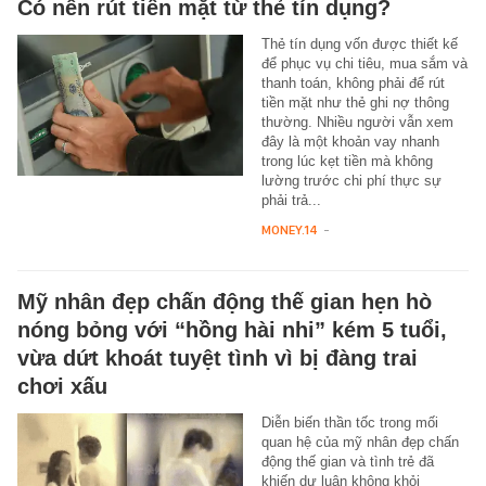
Có nên rút tiền mặt từ thẻ tín dụng?
Thẻ tín dụng vốn được thiết kế
để phục vụ chi tiêu, mua sắm và
thanh toán, không phải để rút
tiền mặt như thẻ ghi nợ thông
thường. Nhiều người vẫn xem
đây là một khoản vay nhanh
trong lúc kẹt tiền mà không
lường trước chi phí thực sự
phải trả...
MONEY.14
-
Mỹ nhân đẹp chấn động thế gian hẹn hò
nóng bỏng với “hồng hài nhi” kém 5 tuổi,
vừa dứt khoát tuyệt tình vì bị đàng trai
chơi xấu
Diễn biến thần tốc trong mối
quan hệ của mỹ nhân đẹp chấn
động thế gian và tình trẻ đã
khiến dư luận không khỏi