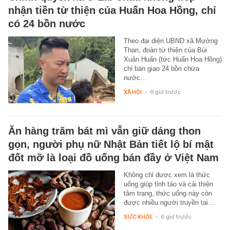
nhận tiền từ thiện của Huấn Hoa Hồng, chỉ
có 24 bồn nước
Theo đại diện UBND xã Mường
Than, đoàn từ thiện của Bùi
Xuân Huấn (tức Huấn Hoa Hồng)
chỉ bàn giao 24 bồn chứa
nước…
XÃ HỘI
-
6 giờ trước
Ăn hàng trăm bát mì vẫn giữ dáng thon
gọn, người phụ nữ Nhật Bản tiết lộ bí mật
đốt mỡ là loại đồ uống bán đầy ở Việt Nam
Không chỉ được xem là thức
uống giúp tỉnh táo và cải thiện
tâm trạng, thức uống này còn
được nhiều người truyền tai…
SỨC KHỎE
-
6 giờ trước