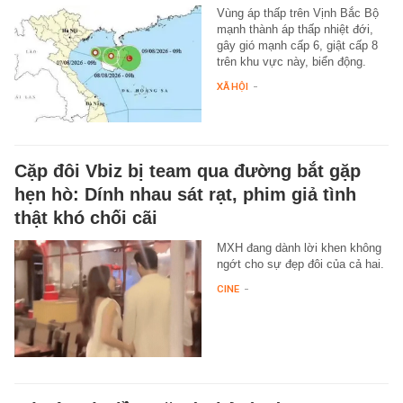
Vùng áp thấp trên Vịnh Bắc Bộ
mạnh thành áp thấp nhiệt đới,
gây gió mạnh cấp 6, giật cấp 8
trên khu vực này, biển động.
XÃ HỘI
-
Cặp đôi Vbiz bị team qua đường bắt gặp
hẹn hò: Dính nhau sát rạt, phim giả tình
thật khó chối cãi
MXH đang dành lời khen không
ngớt cho sự đẹp đôi của cả hai.
CINE
-