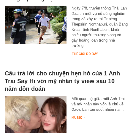
Ngày 7/8, truyền thông Thái Lan
đưa tin một vụ nổ súng nghiêm
trọng đã xảy ra tại Trường
Thepsirin Nonthaburi, quận Bang
Kruai, tỉnh Nonthaburi, khiến
nhiều người thương vong và
gây hoảng loạn trong nhà
trường.
THẾ GIỚI ĐÓ ĐÂY
-
Câu trả lời cho chuyện hẹn hò của 1 Anh
Trai Say Hi với mỹ nhân tỷ view sau 10
năm đồn đoán
Mối quan hệ giữa một Anh Trai
và mỹ nhân này vốn là chủ đề
được bàn tán suốt nhiều năm.
MUSIK
-