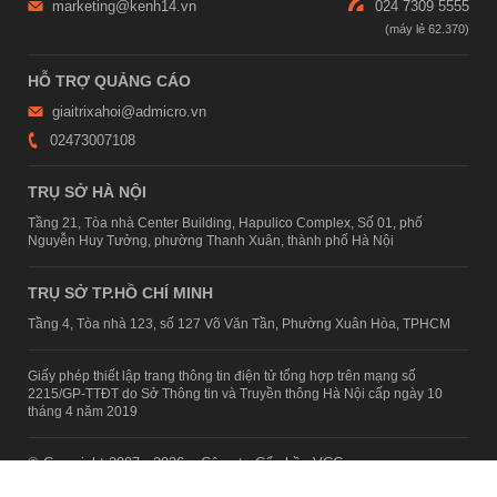
marketing@kenh14.vn
024 7309 5555
HỖ TRỢ QUẢNG CÁO
giaitrixahoi@admicro.vn
02473007108
TRỤ SỞ HÀ NỘI
Tầng 21, Tòa nhà Center Building, Hapulico Complex, Số 01, phố
Nguyễn Huy Tưởng, phường Thanh Xuân, thành phố Hà Nội
TRỤ SỞ TP.HỒ CHÍ MINH
Tầng 4, Tòa nhà 123, số 127 Võ Văn Tần, Phường Xuân Hòa, TPHCM
Giấy phép thiết lập trang thông tin điện tử tổng hợp trên mạng số
2215/GP-TTĐT do Sở Thông tin và Truyền thông Hà Nội cấp ngày 10
tháng 4 năm 2019
© Copyright 2007 - 2026 – Công ty Cổ phần VCCorp