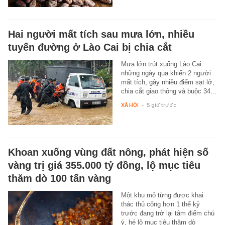
Hai người mất tích sau mưa lớn, nhiều
tuyến đường ở Lào Cai bị chia cắt
Mưa lớn trút xuống Lào Cai
những ngày qua khiến 2 người
mất tích, gây nhiều điểm sạt lở,
chia cắt giao thông và buộc 34…
XÃ HỘI
-
5 giờ trước
Khoan xuống vùng đất nông, phát hiện số
vàng trị giá 355.000 tỷ đồng, lộ mục tiêu
thăm dò 100 tấn vàng
Một khu mỏ từng được khai
thác thủ công hơn 1 thế kỷ
trước đang trở lại tâm điểm chú
ý, hé lộ mục tiêu thăm dò