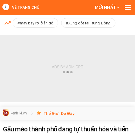
MỚI NHẤT
VỀ TRANG CHỦ
MỚI NHẤT
#máy bay rơi ở ấn độ
#Xung đột tại Trung Đông
Xem thêm
Thế Giới Đó Đây
Gấu mèo thành phố đang tự thuần hóa và tiến