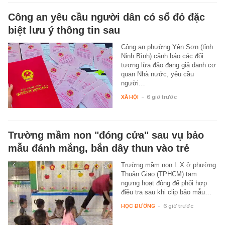
Công an yêu cầu người dân có sổ đỏ đặc
biệt lưu ý thông tin sau
Công an phường Yên Sơn (tỉnh
Ninh Bình) cảnh báo các đối
tượng lừa đảo đang giả danh cơ
quan Nhà nước, yêu cầu
người…
XÃ HỘI
-
6 giờ trước
Trường mầm non "đóng cửa" sau vụ bảo
mẫu đánh mắng, bắn dây thun vào trẻ
Trường mầm non L.X ở phường
Thuận Giao (TPHCM) tạm
ngưng hoạt động để phối hợp
điều tra sau khi clip bảo mẫu…
HỌC ĐƯỜNG
-
6 giờ trước