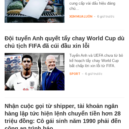
cung cấp vài dấu hiệu đáng
chú…
XEM MUA LUÔN
-
6 giờ trước
Đội tuyển Anh quyết tẩy chay World Cup dù
chủ tịch FIFA đã cúi đầu xin lỗi
Tuyển Anh và UEFA chưa từ bỏ
kế hoạch tẩy chay World Cup
bất chấp lời xin lỗi từ FIFA.
SPORT
-
6 giờ trước
Nhận cuộc gọi từ shipper, tài khoản ngân
hàng lập tức hiện lệnh chuyển tiền hơn 28
triệu đồng: Cô gái sinh năm 1990 phải đến
công an trình báo