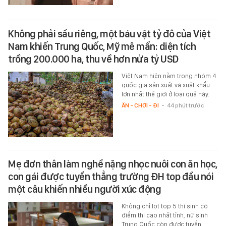
Không phải sầu riêng, một báu vật tỷ đô của Việt
Nam khiến Trung Quốc, Mỹ mê mẩn: diện tích
trồng 200.000 ha, thu về hơn nửa tỷ USD
Việt Nam hiện nằm trong nhóm 4
quốc gia sản xuất và xuất khẩu
lớn nhất thế giới ở loại quả này.
ĂN - CHƠI - ĐI
-
44 phút trước
Mẹ đơn thân làm nghề nặng nhọc nuôi con ăn học,
con gái được tuyển thẳng trường ĐH top đầu nói
một câu khiến nhiều người xúc động
Không chỉ lọt top 5 thí sinh có
điểm thi cao nhất tỉnh, nữ sinh
Trung Quốc còn được tuyển