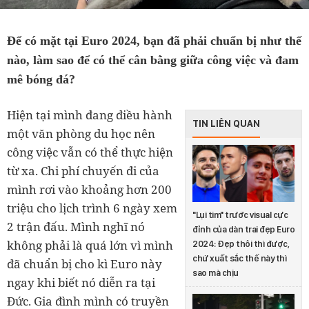
Để có mặt tại Euro 2024, bạn đã phải chuẩn bị như thế
nào, làm sao để có thể cân bằng giữa công việc và đam
mê bóng đá?
Hiện tại mình đang điều hành
TIN LIÊN QUAN
một văn phòng du học nên
công việc vẫn có thể thực hiện
từ xa. Chi phí chuyến đi của
mình rơi vào khoảng hơn 200
triệu cho lịch trình 6 ngày xem
"Lụi tim" trước visual cực
2 trận đấu. Mình nghĩ nó
đỉnh của dàn trai đẹp Euro
không phải là quá lớn vì mình
2024: Đẹp thôi thì được,
chứ xuất sắc thế này thì
đã chuẩn bị cho kì Euro này
sao mà chịu
ngay khi biết nó diễn ra tại
Đức. Gia đình mình có truyền