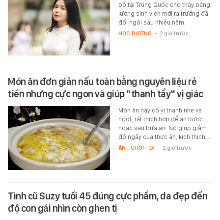
bố tại Trung Quốc cho thấy bảng
lương sinh viên mới ra trường đã
đổi ngôi sau nhiều năm.
HỌC ĐƯỜNG
-
2 giờ trước
Món ăn đơn giản nấu toàn bằng nguyên liệu rẻ
tiền nhưng cực ngon và giúp "thanh tẩy" vị giác
Món ăn này có vị thanh nhẹ và
ngọt, rất thích hợp để ăn trước
hoặc sau bữa ăn. Nó giúp giảm
độ ngấy của thức ăn, kích thích…
ĂN - CHƠI - ĐI
-
2 giờ trước
Tình cũ Suzy tuổi 45 đúng cực phẩm, da đẹp đến
độ con gái nhìn còn ghen tị