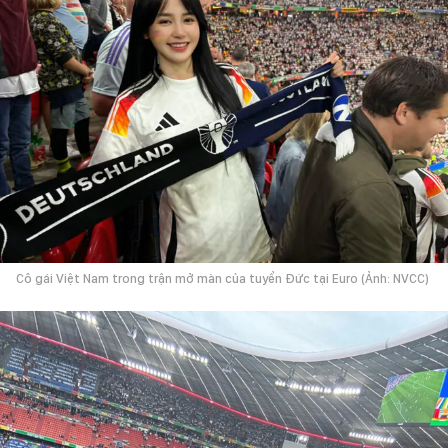
Cô gái Việt Nam trong trận mở màn của tuyển Đức tại Euro (Ảnh: NVCC)