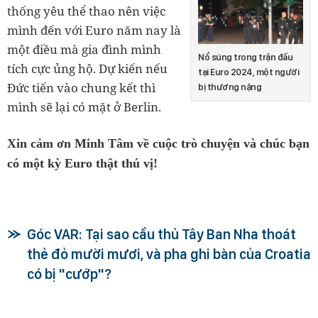
thống yêu thể thao nên việc
mình đến với Euro năm nay là
một điều mà gia đình mình
Nổ súng trong trận đấu
tích cực ủng hộ. Dự kiến nếu
tại Euro 2024, một người
Đức tiến vào chung kết thì
bị thương nặng
mình sẽ lại có mặt ở Berlin.
Xin cảm ơn Minh Tâm về cuộc trò chuyện và chúc bạn
có một kỳ Euro thật thú vị!
Góc VAR: Tại sao cầu thủ Tây Ban Nha thoát
thẻ đỏ mười mươi, và pha ghi bàn của Croatia
có bị "cướp"?