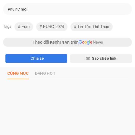
Phụ nữ mới
Tags
Euro
EURO 2024
Tin Tức Thể Thao
Theo dõi Kenh14.vn trên
Chia sẻ
Sao chép link
CÙNG MỤC
ĐANG HOT