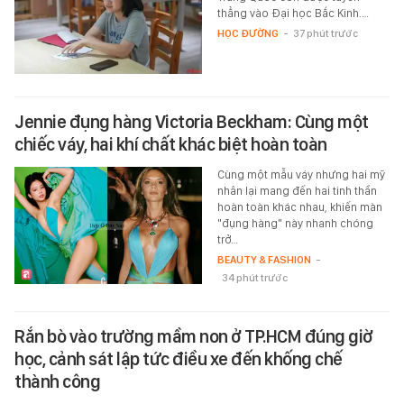
thẳng vào Đại học Bắc Kinh.…
HỌC ĐƯỜNG
-
37 phút trước
Jennie đụng hàng Victoria Beckham: Cùng một
chiếc váy, hai khí chất khác biệt hoàn toàn
Cùng một mẫu váy nhưng hai mỹ
nhân lại mang đến hai tinh thần
hoàn toàn khác nhau, khiến màn
"đụng hàng" này nhanh chóng
trở…
BEAUTY & FASHION
-
34 phút trước
Rắn bò vào trường mầm non ở TP.HCM đúng giờ
học, cảnh sát lập tức điều xe đến khống chế
thành công