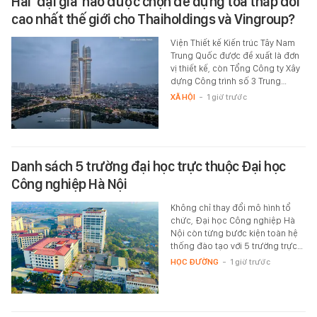
Hai 'đại gia' nào được chọn để dựng tòa tháp đôi
cao nhất thế giới cho Thaiholdings và Vingroup?
Viện Thiết kế Kiến trúc Tây Nam
Trung Quốc được đề xuất là đơn
vị thiết kế, còn Tổng Công ty Xây
dựng Công trình số 3 Trung…
XÃ HỘI
-
1 giờ trước
Danh sách 5 trường đại học trực thuộc Đại học
Công nghiệp Hà Nội
Không chỉ thay đổi mô hình tổ
chức, Đại học Công nghiệp Hà
Nội còn từng bước kiện toàn hệ
thống đào tạo với 5 trường trực…
HỌC ĐƯỜNG
-
1 giờ trước