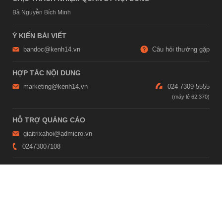
Bà Nguyễn Bích Minh
Ý KIẾN BÀI VIẾT
bandoc@kenh14.vn
Câu hỏi thường gặp
HỢP TÁC NỘI DUNG
marketing@kenh14.vn
024 7309 5555
HỖ TRỢ QUẢNG CÁO
giaitrixahoi@admicro.vn
02473007108
TRỤ SỞ HÀ NỘI
Tầng 21, Tòa nhà Center Building, Hapulico Complex, Số 01, phố
Nguyễn Huy Tưởng, phường Thanh Xuân, thành phố Hà Nội
TRỤ SỞ TP.HỒ CHÍ MINH