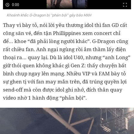
0:00
Khoảnh khắc G-Dragon bị "phản bội" gây bão MXH
Thay vì bày tỏ, nói lời yêu thương idol thì fan GD cất
công săn vé, đến tận Phillippines xem concert chỉ
để… khoe “đã phải lòng người khác”. G-Dragon cũng
rất chiều fan. Anh ngại ngùng rồi âm thầm lấy điện
thoại ra… quay lại. Dù là idol U40, nhưng “anh Long”
giữ thói quen không khác gì Gen Z: thấy chuyện bất
bình chụp ngay lên mạng. Nhiều VIP và FAM bày tỏ
sự ghen tị với fan may mắn trên, đã trúng quyền lợi
send-off mà còn được idol ghi nhớ, đích thân quay
video nhờ 1 hành động “phản bội”.