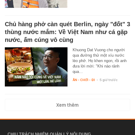
Chủ hàng phở càn quét Berlin, ngày "đốt" 3
thùng nước mắm: Về Việt Nam như cá gặp
nước, ấm cúng vô cùng
Khuong Dat Vuong cho người
qua đường thử một xíu nước
lèo phở. Họ khen ngon, rồi anh
đưa lời mời: "Khi nào rảnh
qua…
ĂN - CHƠI - ĐI
-
5 giờ trước
Xem thêm
CHỊU TRÁCH NHIỆM QUẢN LÝ NỘI DUNG