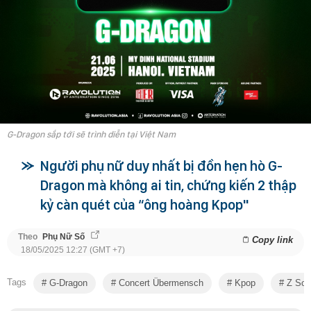
G-Dragon sắp tới sẽ trình diễn tại Việt Nam
Người phụ nữ duy nhất bị đồn hẹn hò G-
Dragon mà không ai tin, chứng kiến 2 thập
kỷ càn quét của “ông hoàng Kpop"
Theo
Phụ Nữ Số
Copy link
18/05/2025 12:27 (GMT +7)
Tags
G-Dragon
Concert Übermensch
Kpop
Z Sou