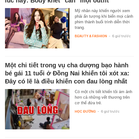
lúc này: Body khét "cân" mọi outfit
Mỹ nhân này khiến người xem
phải ấn tượng khi biến mọi cảnh
phim thành buổi trình diễn thời
trang.
BEAUTY & FASHION
-
6 giờ trước
Một chi tiết trong vụ cha dượng bạo hành
bé gái 11 tuổi ở Đồng Nai khiến tôi xót xa:
Đây có lẽ là điều khiến con đau lòng nhất
Có một chi tiết khiến tôi ám ảnh
hơn cả những vết thương trên
cơ thể đứa trẻ.
HỌC ĐƯỜNG
-
6 giờ trước