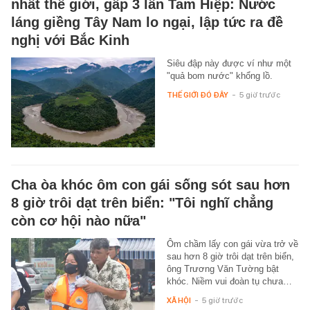
nhất thế giới, gấp 3 lần Tam Hiệp: Nước
láng giềng Tây Nam lo ngại, lập tức ra đề
nghị với Bắc Kinh
Siêu đập này được ví như một
"quả bom nước" khổng lồ.
THẾ GIỚI ĐÓ ĐÂY
-
5 giờ trước
Cha òa khóc ôm con gái sống sót sau hơn
8 giờ trôi dạt trên biển: "Tôi nghĩ chẳng
còn cơ hội nào nữa"
Ôm chầm lấy con gái vừa trở về
sau hơn 8 giờ trôi dạt trên biển,
ông Trương Văn Tường bật
khóc. Niềm vui đoàn tụ chưa…
XÃ HỘI
-
5 giờ trước