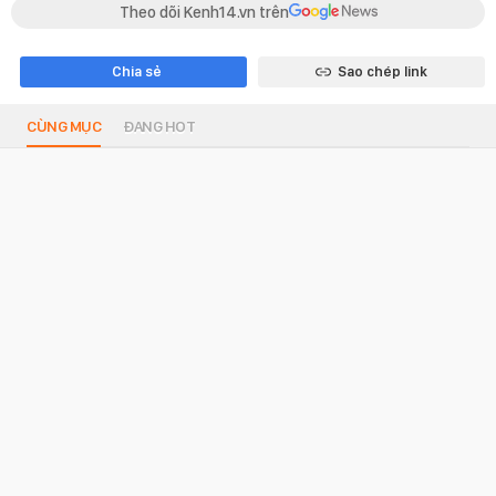
Theo dõi Kenh14.vn trên
Chia sẻ
Sao chép link
CÙNG MỤC
ĐANG HOT