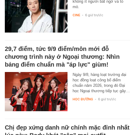
không ít người bất ngờ và tò
mò.
CINE
-
6 giờ trước
29,7 điểm, tức 9/9 điểm/môn mới đỗ
chương trình này ở Ngoại thương: Nhìn
bảng điểm chuẩn mà "áp lực" giùm!
Ngày 9/8, hàng loạt trường đại
học đồng loạt công bố điểm
chuẩn năm 2026, trong đó Đại
học Ngoại thương tiếp tục gây…
HỌC ĐƯỜNG
-
6 giờ trước
Chị đẹp xứng danh nữ chính mặc đỉnh nhất