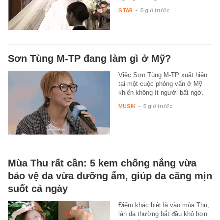
STAR
-
5 giờ trước
Sơn Tùng M-TP đang làm gì ở Mỹ?
Việc Sơn Tùng M-TP xuất hiện
tại một cuộc phỏng vấn ở Mỹ
khiến không ít người bất ngờ.
MUSIK
-
5 giờ trước
Mùa Thu rất cần: 5 kem chống nắng vừa
bảo vệ da vừa dưỡng ẩm, giúp da căng mịn
suốt cả ngày
Điểm khác biệt là vào mùa Thu,
làn da thường bắt đầu khô hơn