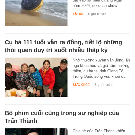
dạt vào bờ biển Quảng Ngãi
năm 2024, cơ quan chức…
XÃ HỘI
-
6 giờ trước
Cụ bà 111 tuổi vẫn ra đồng, tiết lộ những
thói quen duy trì suốt nhiều thập kỷ
Nhờ thường xuyên vận động, ăn
ngủ khoa học và giữ tâm hướng
thiện, cụ bà tại tỉnh Giang Tô,
Trung Quốc sống vui, khỏe ở…
SỨC KHỎE
-
6 giờ trước
Bộ phim cuối cùng trong sự nghiệp của
Trấn Thành
Chia sẻ của Trấn Thành khiến