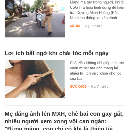
Mang ma túy trong người, khi bị
CSGT ra hiệu lệnh dừng để kiểm
tra, Dương Minh Hoàng (Bắc
Ninh) lao thẳng xe vào cảnh…
XÃ HỘI
-
6 giờ trước
Lợi ích bất ngờ khi chải tóc mỗi ngày
Chải đầu không chỉ giúp mái tóc
suôn mượt mà còn mang lại
nhiều lợi ích sức khỏe cho tóc
của bạn.
SỨC KHỎE
-
6 giờ trước
Mẹ đăng ảnh lên MXH, chê bai con gay gắt,
nhiều người xem xong vội can ngăn:
"Đừng mắng, con chị có khi là thiên tài