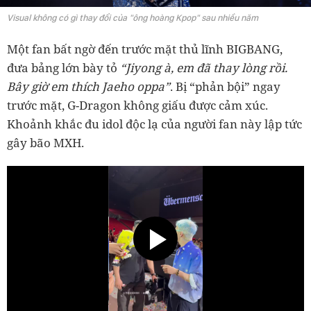
Visual không có gì thay đổi của "ông hoàng Kpop" sau nhiều năm
Một fan bất ngờ đến trước mặt thủ lĩnh BIGBANG,
đưa bảng lớn bày tỏ
“Jiyong à, em đã thay lòng rồi.
Bây giờ em thích Jaeho oppa”
. Bị “phản bội” ngay
trước mặt, G-Dragon không giấu được cảm xúc.
Khoảnh khắc đu idol độc lạ của người fan này lập tức
gây bão MXH.