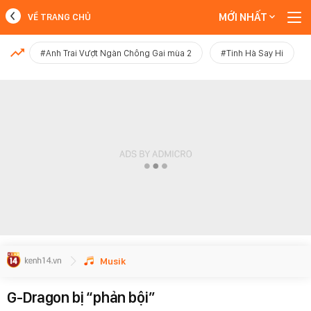
MỚI NHẤT
VỀ TRANG CHỦ
MỚI NHẤT
#Anh Trai Vượt Ngàn Chông Gai mùa 2
#Tinh Hà Say Hi
Xem thêm
Musik
G-Dragon bị “phản bội”