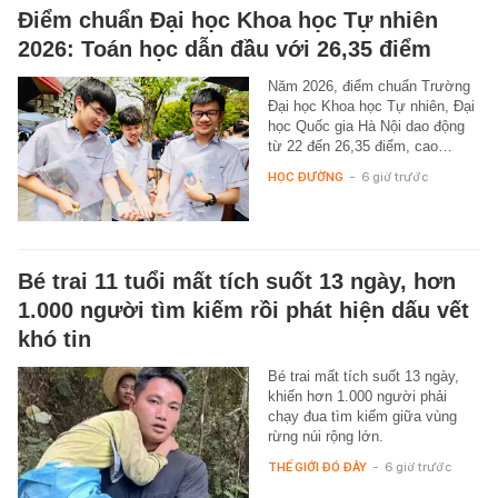
Điểm chuẩn Đại học Khoa học Tự nhiên
2026: Toán học dẫn đầu với 26,35 điểm
Năm 2026, điểm chuẩn Trường
Đại học Khoa học Tự nhiên, Đại
học Quốc gia Hà Nội dao động
từ 22 đến 26,35 điểm, cao…
HỌC ĐƯỜNG
-
6 giờ trước
Bé trai 11 tuổi mất tích suốt 13 ngày, hơn
1.000 người tìm kiếm rồi phát hiện dấu vết
khó tin
Bé trai mất tích suốt 13 ngày,
khiến hơn 1.000 người phải
chạy đua tìm kiếm giữa vùng
rừng núi rộng lớn.
THẾ GIỚI ĐÓ ĐÂY
-
6 giờ trước