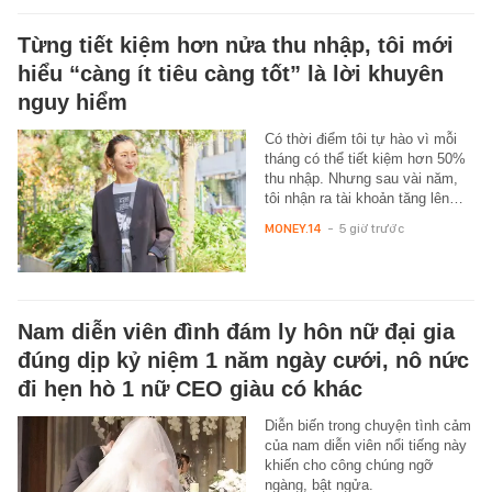
Từng tiết kiệm hơn nửa thu nhập, tôi mới
hiểu “càng ít tiêu càng tốt” là lời khuyên
nguy hiểm
Có thời điểm tôi tự hào vì mỗi
tháng có thể tiết kiệm hơn 50%
thu nhập. Nhưng sau vài năm,
tôi nhận ra tài khoản tăng lên…
MONEY.14
-
5 giờ trước
Nam diễn viên đình đám ly hôn nữ đại gia
đúng dịp kỷ niệm 1 năm ngày cưới, nô nức
đi hẹn hò 1 nữ CEO giàu có khác
Diễn biến trong chuyện tình cảm
của nam diễn viên nổi tiếng này
khiến cho công chúng ngỡ
ngàng, bật ngửa.