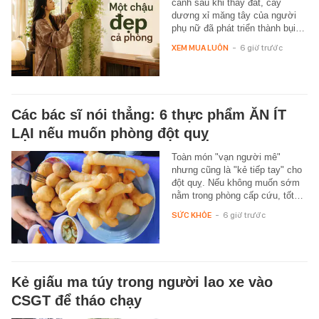
cành sau khi thay đất, cây
dương xỉ măng tây của người
phụ nữ đã phát triển thành bụi…
XEM MUA LUÔN
-
6 giờ trước
Các bác sĩ nói thẳng: 6 thực phẩm ĂN ÍT
LẠI nếu muốn phòng đột quỵ
Toàn món "vạn người mê"
nhưng cũng là "kẻ tiếp tay" cho
đột quỵ. Nếu không muốn sớm
nằm trong phòng cấp cứu, tốt…
SỨC KHỎE
-
6 giờ trước
Kẻ giấu ma túy trong người lao xe vào
CSGT để tháo chạy