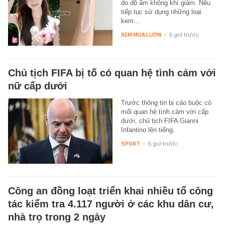
do độ ẩm không khí giảm. Nếu
tiếp tục sử dụng những loại
kem…
XEM MUA LUÔN
-
5 giờ trước
Chủ tịch FIFA bị tố có quan hệ tình cảm với
nữ cấp dưới
Trước thông tin bị cáo buộc có
mối quan hệ tình cảm với cấp
dưới, chủ tịch FIFA Gianni
Infantino lên tiếng.
SPORT
-
5 giờ trước
Công an đồng loạt triển khai nhiều tổ công
tác kiểm tra 4.117 người ở các khu dân cư,
nhà trọ trong 2 ngày