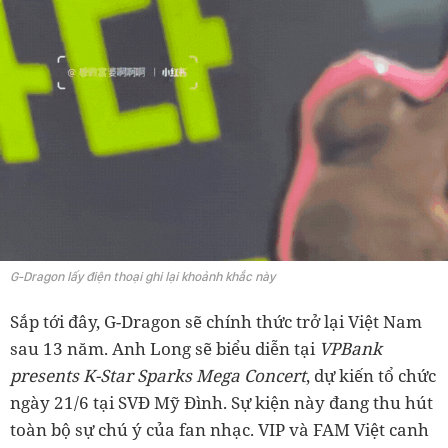
G-Dragon lấy điện thoại ghi lại khoảnh khắc này
Sắp tới đây, G-Dragon sẽ chính thức trở lại Việt Nam
sau 13 năm. Anh Long sẽ biểu diễn tại
VPBank
presents K-Star Sparks Mega Concert
, dự kiến tổ chức
ngày 21/6 tại SVĐ Mỹ Đình. Sự kiện này đang thu hút
toàn bộ sự chú ý của fan nhạc. VIP và FAM Việt canh