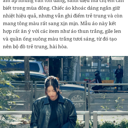
ấm áp nhưng vẫn tôn dáng, sành điệu mà chị em cần
biết trong mùa đông. Chiếc áo khoác dáng ngắn giữ
nhiệt hiệu quả, nhưng vẫn ghi điểm trẻ trung và còn
mang tông màu rất sang xịn mịn. Mẫu áo này kết
hợp rất ăn ý với các item như áo thun trắng, gile len
và quần ống suông màu trắng tươi sáng, từ đó tạo
nên bộ đồ trẻ trung, hài hòa.