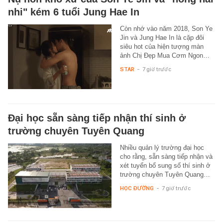
nhi" kém 6 tuổi Jung Hae In
Còn nhớ vào năm 2018, Son Ye
Jin và Jung Hae In là cặp đôi
siêu hot của hiện tượng màn
ảnh Chị Đẹp Mua Cơm Ngon…
STAR
-
7 giờ trước
Đại học sẵn sàng tiếp nhận thí sinh ở
trường chuyên Tuyên Quang
Nhiều quản lý trường đại học
cho rằng, sẵn sàng tiếp nhận và
xét tuyển bổ sung số thí sinh ở
trường chuyên Tuyên Quang…
HỌC ĐƯỜNG
-
7 giờ trước