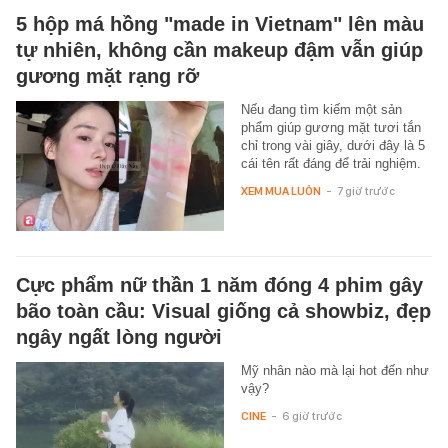
5 hộp má hồng "made in Vietnam" lên màu
tự nhiên, không cần makeup đậm vẫn giúp
gương mặt rạng rỡ
Nếu đang tìm kiếm một sản
phẩm giúp gương mặt tươi tắn
chỉ trong vài giây, dưới đây là 5
cái tên rất đáng để trải nghiệm.
XEM MUA LUÔN
-
7 giờ trước
Cực phẩm nữ thần 1 năm đóng 4 phim gây
bão toàn cầu: Visual giống cả showbiz, đẹp
ngây ngất lòng người
Mỹ nhân nào mà lại hot đến như
vậy?
CINE
-
6 giờ trước