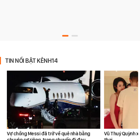
TIN NỔI BẬT KÊNH14
Vợ chồng Messi đã trở về quê nhà bằng
Vũ Thuý Quỳnh x
chuyên cơ riêng, trong chuyến đi đau
thai