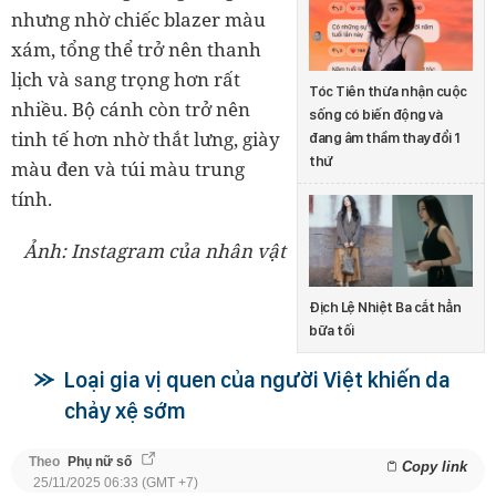
nhưng nhờ chiếc blazer màu
xám, tổng thể trở nên thanh
lịch và sang trọng hơn rất
Tóc Tiên thừa nhận cuộc
nhiều. Bộ cánh còn trở nên
sống có biến động và
tinh tế hơn nhờ thắt lưng, giày
đang âm thầm thay đổi 1
thứ
màu đen và túi màu trung
tính.
Ảnh: Instagram của nhân vật
Địch Lệ Nhiệt Ba cắt hẳn
bữa tối
Loại gia vị quen của người Việt khiến da
chảy xệ sớm
Theo
Phụ nữ số
Copy link
25/11/2025 06:33 (GMT +7)