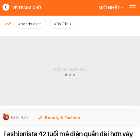
MỚI NHẤT
VỀ TRANG CHỦ
MỚI NHẤT
#trends alert
#B&F Talk
Xem thêm
Beauty & Fashion
Fashionista 42 tuổi mê diện quần dài hơn váy