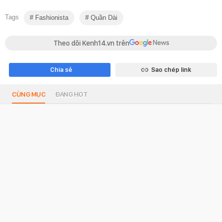
Tags
Fashionista
Quần Dài
Theo dõi Kenh14.vn trên
Chia sẻ
Sao chép link
CÙNG MỤC
ĐANG HOT