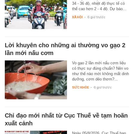
34 - 36 độ, nhiệt độ thực tế có
thể cao hơn 2 - 4 độ. Dự báo…
XÃ HỘI
-
6 giờ trước
Lời khuyên cho những ai thường vo gạo 2
lần mới nấu cơm
Vo gạo 2 lần mới nấu cơm liệu
có thực sự đúng chuẩn? Nên vo
như thế nào mới không mất dinh
dưỡng, cơm dẻo thơm?...
SỨC KHỎE
-
6 giờ trước
Chỉ đạo mới nhất từ Cục Thuế về tạm hoãn
xuất cảnh
Ngày 05/8/2026, Cục Thuế ban