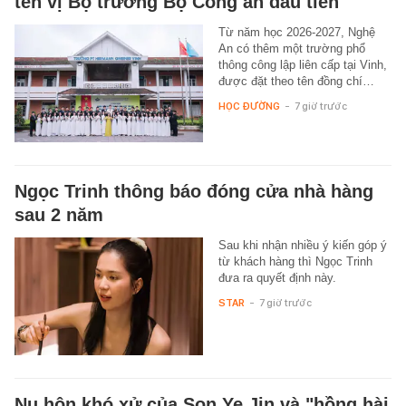
tên vị Bộ trưởng Bộ Công an đầu tiên
Từ năm học 2026-2027, Nghệ
An có thêm một trường phổ
thông công lập liên cấp tại Vinh,
được đặt theo tên đồng chí…
HỌC ĐƯỜNG
-
7 giờ trước
Ngọc Trinh thông báo đóng cửa nhà hàng
sau 2 năm
Sau khi nhận nhiều ý kiến góp ý
từ khách hàng thì Ngọc Trinh
đưa ra quyết định này.
STAR
-
7 giờ trước
Nụ hôn khó xử của Son Ye Jin và "hồng hài