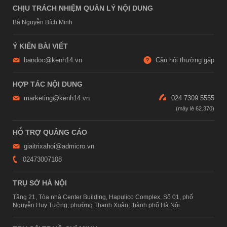
CHỊU TRÁCH NHIỆM QUẢN LÝ NỘI DUNG
Bà Nguyễn Bích Minh
Ý KIẾN BÀI VIẾT
bandoc@kenh14.vn
Câu hỏi thường gặp
HỢP TÁC NỘI DUNG
marketing@kenh14.vn
024 7309 5555
HỖ TRỢ QUẢNG CÁO
giaitrixahoi@admicro.vn
02473007108
TRỤ SỞ HÀ NỘI
Tầng 21, Tòa nhà Center Building, Hapulico Complex, Số 01, phố
Nguyễn Huy Tưởng, phường Thanh Xuân, thành phố Hà Nội