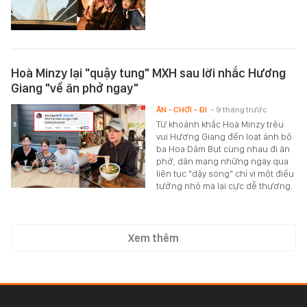
Hoà Minzy lại "quậy tung" MXH sau lời nhắc Hương
Giang "về ăn phở ngay"
ĂN - CHƠI - ĐI
- 9 tháng trước
Từ khoảnh khắc Hoà Minzy trêu
vui Hương Giang đến loạt ảnh bộ
ba Hoa Dâm Bụt cùng nhau đi ăn
phở, dân mạng những ngày qua
liên tục "dậy sóng" chỉ vì một điều
tưởng nhỏ mà lại cực dễ thương.
Xem thêm