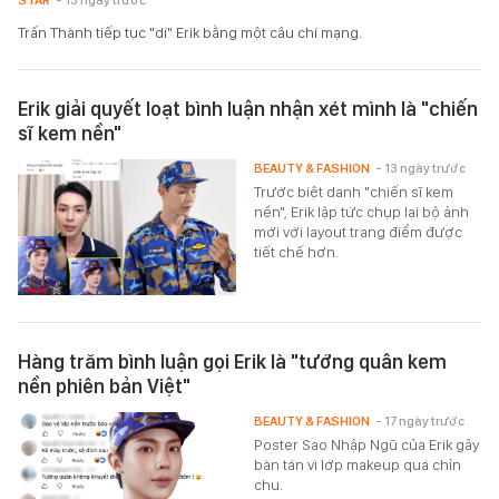
STAR
- 13 ngày trước
Trấn Thành tiếp tục "dí" Erik bằng một câu chí mạng.
Erik giải quyết loạt bình luận nhận xét mình là "chiến
sĩ kem nền"
BEAUTY & FASHION
- 13 ngày trước
Trước biệt danh "chiến sĩ kem
nền", Erik lập tức chụp lại bộ ảnh
mới với layout trang điểm được
tiết chế hơn.
Hàng trăm bình luận gọi Erik là "tướng quân kem
nền phiên bản Việt"
BEAUTY & FASHION
- 17 ngày trước
Poster Sao Nhập Ngũ của Erik gây
bàn tán vì lớp makeup quá chỉn
chu.