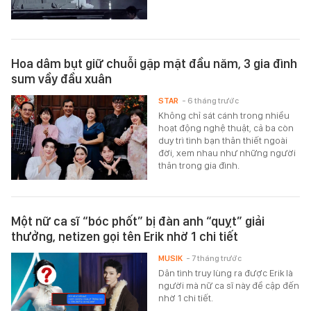
Hoa dâm bụt giữ chuỗi gặp mặt đầu năm, 3 gia đình
sum vầy đầu xuân
STAR
- 6 tháng trước
Không chỉ sát cánh trong nhiều
hoạt động nghệ thuật, cả ba còn
duy trì tình bạn thân thiết ngoài
đời, xem nhau như những người
thân trong gia đình.
Một nữ ca sĩ “bóc phốt” bị đàn anh “quỵt” giải
thưởng, netizen gọi tên Erik nhờ 1 chi tiết
MUSIK
- 7 tháng trước
Dân tình truy lùng ra được Erik là
người mà nữ ca sĩ này đề cập đến
nhờ 1 chi tiết.