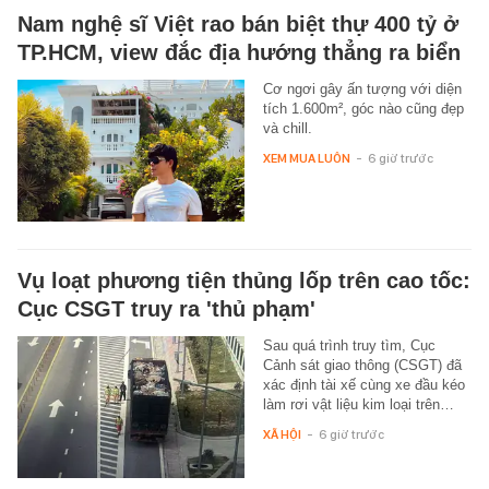
Nam nghệ sĩ Việt rao bán biệt thự 400 tỷ ở
TP.HCM, view đắc địa hướng thẳng ra biển
Cơ ngơi gây ấn tượng với diện
tích 1.600m², góc nào cũng đẹp
và chill.
XEM MUA LUÔN
-
6 giờ trước
Vụ loạt phương tiện thủng lốp trên cao tốc:
Cục CSGT truy ra 'thủ phạm'
Sau quá trình truy tìm, Cục
Cảnh sát giao thông (CSGT) đã
xác định tài xế cùng xe đầu kéo
làm rơi vật liệu kim loại trên…
XÃ HỘI
-
6 giờ trước