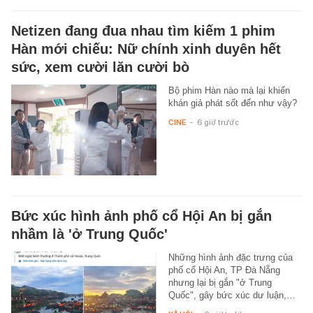
Netizen đang đua nhau tìm kiếm 1 phim
Hàn mới chiếu: Nữ chính xinh duyên hết
sức, xem cười lăn cười bò
Bộ phim Hàn nào mà lại khiến
khán giả phát sốt đến như vậy?
CINE
-
6 giờ trước
Bức xúc hình ảnh phố cổ Hội An bị gắn
nhầm là 'ở Trung Quốc'
Những hình ảnh đặc trưng của
phố cổ Hội An, TP Đà Nẵng
nhưng lại bị gắn "ở Trung
Quốc", gây bức xúc dư luận,…