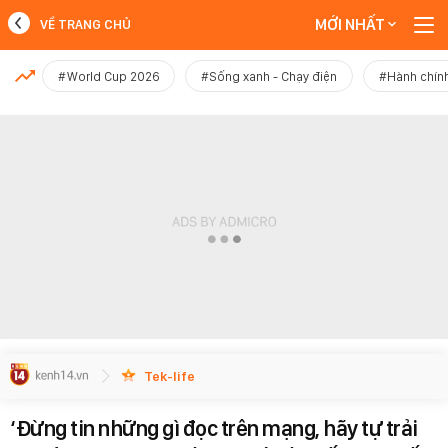
MỚI NHẤT
VỀ TRANG CHỦ
MỚI NHẤT
#World Cup 2026
#Sống xanh - Chạy điện
#Hành chính
Xem thêm
Tek-life
‘Đừng tin những gì đọc trên mạng, hãy tự trải