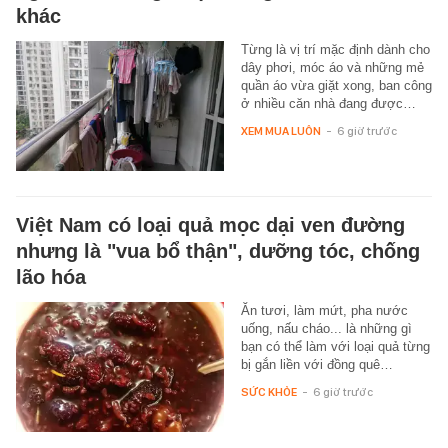
khác
Từng là vị trí mặc định dành cho
dây phơi, móc áo và những mẻ
quần áo vừa giặt xong, ban công
ở nhiều căn nhà đang được…
XEM MUA LUÔN
-
6 giờ trước
Việt Nam có loại quả mọc dại ven đường
nhưng là "vua bổ thận", dưỡng tóc, chống
lão hóa
Ăn tươi, làm mứt, pha nước
uống, nấu cháo... là những gì
bạn có thể làm với loại quả từng
bị gắn liền với đồng quê…
SỨC KHỎE
-
6 giờ trước