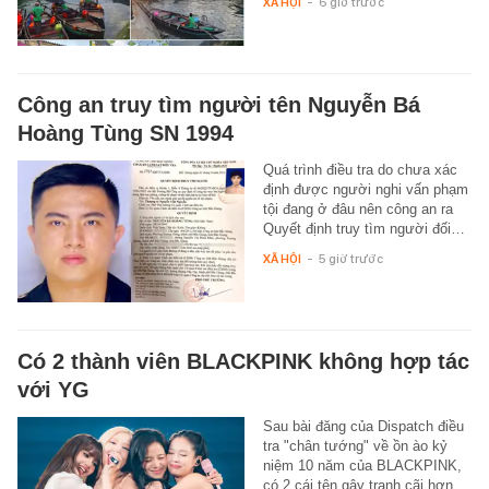
XÃ HỘI
-
6 giờ trước
Công an truy tìm người tên Nguyễn Bá
Hoàng Tùng SN 1994
Quá trình điều tra do chưa xác
định được người nghi vấn phạm
tội đang ở đâu nên công an ra
Quyết định truy tìm người đối…
XÃ HỘI
-
5 giờ trước
Có 2 thành viên BLACKPINK không hợp tác
với YG
Sau bài đăng của Dispatch điều
tra "chân tướng" về ồn ào kỷ
niệm 10 năm của BLACKPINK,
có 2 cái tên gây tranh cãi hơn…