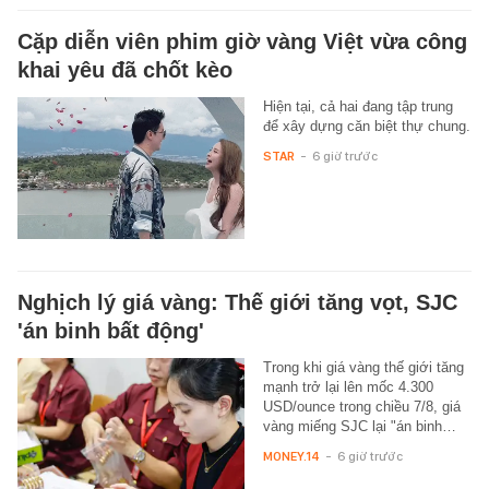
Cặp diễn viên phim giờ vàng Việt vừa công
khai yêu đã chốt kèo
Hiện tại, cả hai đang tập trung
để xây dựng căn biệt thự chung.
STAR
-
6 giờ trước
Nghịch lý giá vàng: Thế giới tăng vọt, SJC
'án binh bất động'
Trong khi giá vàng thế giới tăng
mạnh trở lại lên mốc 4.300
USD/ounce trong chiều 7/8, giá
vàng miếng SJC lại "án binh…
MONEY.14
-
6 giờ trước