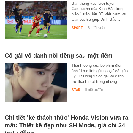
Bàn thắng vào lưới tuyển
Campucha của Đình Bắc trong
hiệp 1 trận đấu ĐT Việt Nam vs
Campuchia giúp Đình Bắc…
SPORT
-
6 giờ trước
Cô gái vô danh nổi tiếng sau một đêm
Thành công của bộ phim điện
ảnh "Thư tình gửi ngoại" đã giúp
Lý Tư Đồng từ cô gái vô danh
trở thành một trong những…
STAR
-
6 giờ trước
Chi tiết 'kẻ thách thức' Honda Vision vừa ra
mắt: Thiết kế đẹp như SH Mode, giá chỉ 34
triệu đồng