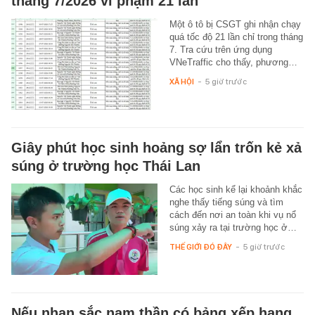
tháng 7/2026 vi phạm 21 lần
Một ô tô bị CSGT ghi nhận chạy
quá tốc độ 21 lần chỉ trong tháng
7. Tra cứu trên ứng dụng
VNeTraffic cho thấy, phương…
XÃ HỘI
-
5 giờ trước
Giây phút học sinh hoảng sợ lẩn trốn kẻ xả
súng ở trường học Thái Lan
Các học sinh kể lại khoảnh khắc
nghe thấy tiếng súng và tìm
cách đến nơi an toàn khi vụ nổ
súng xảy ra tại trường học ở…
THẾ GIỚI ĐÓ ĐÂY
-
5 giờ trước
Nếu nhan sắc nam thần có bảng xếp hạng,