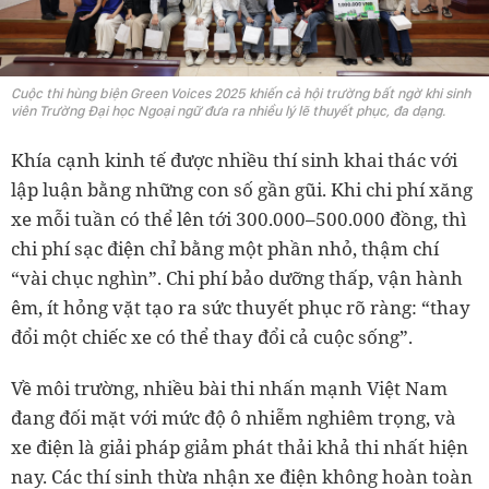
Cuộc thi hùng biện Green Voices 2025 khiến cả hội trường bất ngờ khi sinh
viên Trường Đại học Ngoại ngữ đưa ra nhiều lý lẽ thuyết phục, đa dạng.
Khía cạnh kinh tế được nhiều thí sinh khai thác với
lập luận bằng những con số gần gũi. Khi chi phí xăng
xe mỗi tuần có thể lên tới 300.000–500.000 đồng, thì
chi phí sạc điện chỉ bằng một phần nhỏ, thậm chí
“vài chục nghìn”. Chi phí bảo dưỡng thấp, vận hành
êm, ít hỏng vặt tạo ra sức thuyết phục rõ ràng: “thay
đổi một chiếc xe có thể thay đổi cả cuộc sống”.
Về môi trường, nhiều bài thi nhấn mạnh Việt Nam
đang đối mặt với mức độ ô nhiễm nghiêm trọng, và
xe điện là giải pháp giảm phát thải khả thi nhất hiện
nay. Các thí sinh thừa nhận xe điện không hoàn toàn