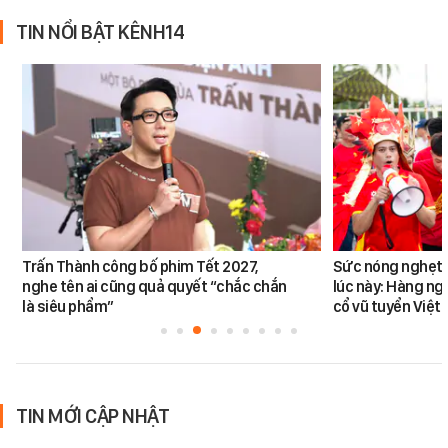
TIN NỔI BẬT KÊNH14
Trấn Thành công bố phim Tết 2027,
Sức nóng nghẹt t
nghe tên ai cũng quả quyết “chắc chắn
lúc này: Hàng ng
là siêu phẩm”
cổ vũ tuyển Việt
TIN MỚI CẬP NHẬT