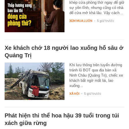
khép cửa phòng thờ ngay để giữ
sự yên tĩnh, nhưng cũng có nhà
để cửa mở khá lâu. Vậy cách…
XEM MUA LUÔN
-
5 giờ trước
Xe khách chở 18 người lao xuống hố sâu ở
Quảng Trị
Khi lưu thông trên tuyến đường
tránh lũ BOT qua địa bàn xã
Ninh Châu (Quảng Trị), chiếc xe
khách bất ngờ mất lái, lao
xuống…
XÃ HỘI
-
5 giờ trước
Phát hiện thi thể hoa hậu 39 tuổi trong túi
xách giữa rừng