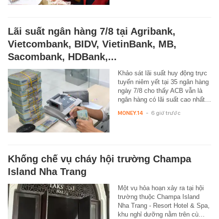
Lãi suất ngân hàng 7/8 tại Agribank,
Vietcombank, BIDV, VietinBank, MB,
Sacombank, HDBank,...
Khảo sát lãi suất huy động trực
tuyến niêm yết tại 35 ngân hàng
ngày 7/8 cho thấy ACB vẫn là
ngân hàng có lãi suất cao nhất…
MONEY.14
-
6 giờ trước
Khống chế vụ cháy hội trường Champa
Island Nha Trang
Một vụ hỏa hoạn xảy ra tại hội
trường thuộc Champa Island
Nha Trang - Resort Hotel & Spa,
khu nghỉ dưỡng nằm trên cù…