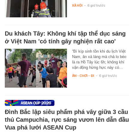
XÃ HỘI
-
6 giờ trước
Du khách Tây: Không khí tập thể dục sáng
ở Việt Nam 'có tính gây nghiện rất cao'
“Bí kíp sinh tồn khi du lịch Việt
Nam, ăn xả láng mà chả lo béo
là ra Hồ Tây lúc 6h; không khí
vận động hừng hực này có…
ĂN - CHƠI - ĐI
-
6 giờ trước
Đình Bắc lập siêu phẩm phá vây giữa 3 cầu
thủ Campuchia, rực sáng vươn lên dẫn đầu
Vua phá lưới ASEAN Cup