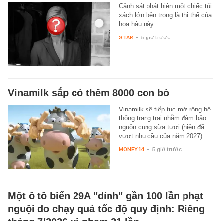
Cảnh sát phát hiện một chiếc túi
xách lớn bên trong là thi thể của
hoa hậu này.
STAR
-
5 giờ trước
Vinamilk sắp có thêm 8000 con bò
Vinamilk sẽ tiếp tục mở rộng hệ
thống trang trại nhằm đảm bảo
nguồn cung sữa tươi (hiện đã
vượt nhu cầu của năm 2027).
MONEY.14
-
5 giờ trước
Một ô tô biển 29A "dính" gần 100 lần phạt
nguội do chạy quá tốc độ quy định: Riêng