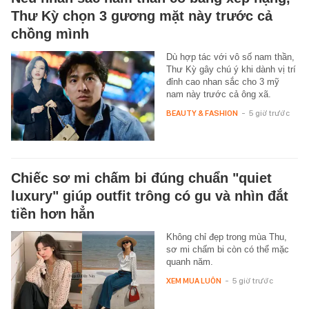
Thư Kỳ chọn 3 gương mặt này trước cả
chồng mình
Dù hợp tác với vô số nam thần,
Thư Kỳ gây chú ý khi dành vị trí
đỉnh cao nhan sắc cho 3 mỹ
nam này trước cả ông xã.
BEAUTY & FASHION
-
5 giờ trước
Chiếc sơ mi chấm bi đúng chuẩn "quiet
luxury" giúp outfit trông có gu và nhìn đắt
tiền hơn hẳn
Không chỉ đẹp trong mùa Thu,
sơ mi chấm bi còn có thể mặc
quanh năm.
XEM MUA LUÔN
-
5 giờ trước