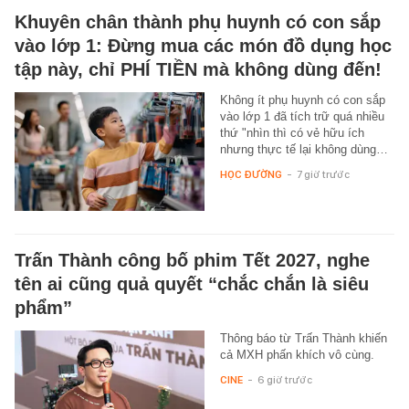
Khuyên chân thành phụ huynh có con sắp
vào lớp 1: Đừng mua các món đồ dụng học
tập này, chỉ PHÍ TIỀN mà không dùng đến!
Không ít phụ huynh có con sắp
vào lớp 1 đã tích trữ quá nhiều
thứ "nhìn thì có vẻ hữu ích
nhưng thực tế lại không dùng…
HỌC ĐƯỜNG
-
7 giờ trước
Trấn Thành công bố phim Tết 2027, nghe
tên ai cũng quả quyết “chắc chắn là siêu
phẩm”
Thông báo từ Trấn Thành khiến
cả MXH phấn khích vô cùng.
CINE
-
6 giờ trước