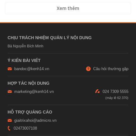
Xem thêm
CHỊU TRÁCH NHIỆM QUẢN LÝ NỘI DUNG
Bà Nguyễn Bích Minh
Ý KIẾN BÀI VIẾT
bandoc@kenh14.vn
Câu hỏi thường gặp
HỢP TÁC NỘI DUNG
marketing@kenh14.vn
024 7309 5555
HỖ TRỢ QUẢNG CÁO
giaitrixahoi@admicro.vn
02473007108