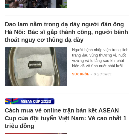
Dao lam nằm trong dạ dày người đàn ông
Hà Nội: Bác sĩ gắp thành công, người bệnh
thoát nguy cơ thủng dạ dày
Người bệnh nhập viện trong tình
trạng đau vùng thượng vị, nuốt
vướng và lo lắng sau khi phát
hiện đã vô tình nuốt phải lưỡi…
SỨC KHỎE
-
6 giờ trước
Cách mua vé online trận bán kết ASEAN
Cup của đội tuyển Việt Nam: Vé cao nhất 1
triệu đồng