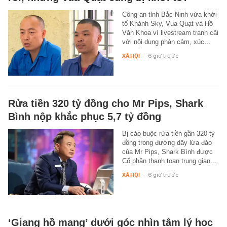
Công an tỉnh Bắc Ninh vừa khởi
tố Khánh Sky, Vua Quạt và Hồ
Văn Khoa vì livestream tranh cãi
với nội dung phản cảm, xúc…
XÃ HỘI
-
6 giờ trước
Rửa tiền 320 tỷ đồng cho Mr Pips, Shark
Bình nộp khắc phục 5,7 tỷ đồng
Bị cáo buộc rửa tiền gần 320 tỷ
đồng trong đường dây lừa đảo
của Mr Pips, Shark Bình được
Cổ phần thanh toan trung gian…
XÃ HỘI
-
6 giờ trước
‘Giang hồ mạng’ dưới góc nhìn tâm lý học