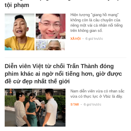
tội phạm
Hiện tượng "giang hồ mạng"
không còn là câu chuyện của
riêng một vài cá nhân nổi tiếng
trên không gian số.
XÃ HỘI
-
6 giờ trước
Diễn viên Việt từ chối Trấn Thành đóng
phim khác ai ngờ nổi tiếng hơn, giờ được
đề cử đẹp nhất thế giới
Nam diễn viên vừa có nhan sắc
vừa có thực lực ở Vbiz là đây.
STAR
-
6 giờ trước