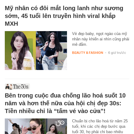
Mỹ nhân có đôi mắt long lanh như sương
sớm, 45 tuổi lên truyền hình viral khắp
MXH
Vẻ đẹp baby, ngọt ngào của mỹ
nhân này khiến ai nhìn cũng phải
mê đắm.
BEAUTY & FASHION
-
6 giờ trước
Bên trong cuộc đua chống lão hoá suốt 10
năm và hơn thế nữa của hội chị đẹp 30s:
Tiền nhiều chỉ là “tấm vé vào cửa”!
Chuẩn bị cho lão hoá từ năm 25
tuổi, khi các chị đẹp bước qua
tuổi 30, họ phải chi bao nhiêu