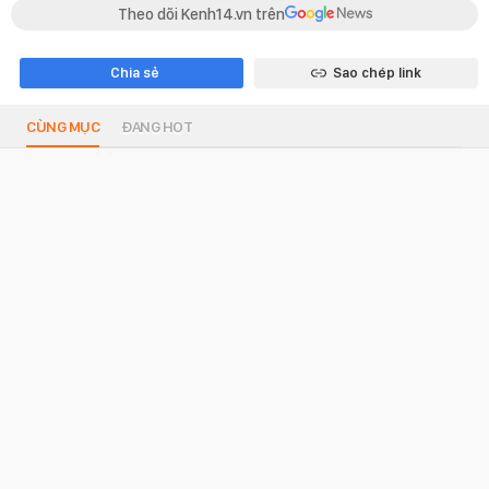
Theo dõi Kenh14.vn trên
Chia sẻ
Sao chép link
CÙNG MỤC
ĐANG HOT