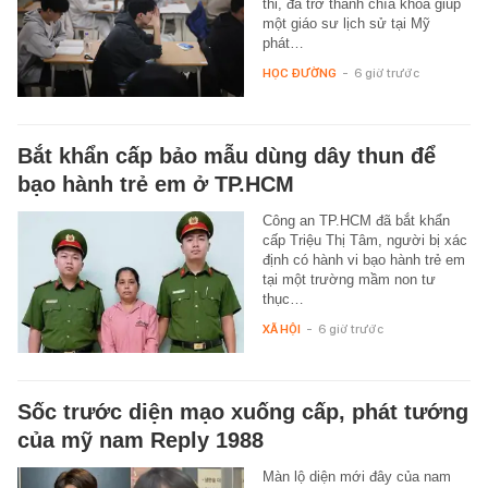
thi, đã trở thành chìa khóa giúp
một giáo sư lịch sử tại Mỹ
phát…
HỌC ĐƯỜNG
-
6 giờ trước
Bắt khẩn cấp bảo mẫu dùng dây thun để
bạo hành trẻ em ở TP.HCM
Công an TP.HCM đã bắt khẩn
cấp Triệu Thị Tâm, người bị xác
định có hành vi bạo hành trẻ em
tại một trường mầm non tư
thục…
XÃ HỘI
-
6 giờ trước
Sốc trước diện mạo xuống cấp, phát tướng
của mỹ nam Reply 1988
Màn lộ diện mới đây của nam