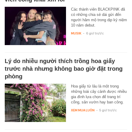
Các thành viên BLACKPINK đã
có những chia sẻ dài gửi đến
người hâm mộ trong dịp kỷ niệm
10 năm debut.
MUSIK
-
6 giờ trước
Lý do nhiều người thích trồng hoa giấy
trước nhà nhưng không bao giờ đặt trong
phòng
Hoa giấy từ lâu là một trong
những loài cây cảnh được nhiều
gia đình lựa chọn để trang trí
cổng, sân vườn hay ban công.
XEM MUA LUÔN
-
5 giờ trước