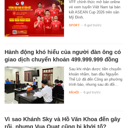
VFF chính thức mở bán online
vé xem tuyển Việt Nam tại bán
kết ASEAN Cup 2026 trên sân
Mỹ Đình.
SPORT
-
6 giờ trước
Hành động khó hiểu của người đàn ông có
giao dịch chuyển khoản 499.999.999 đồng
Sau khi nhận được tiền chuyển
khoản nhầm, ban đầu Nguyễn
Thế Lữ đã đến Công an phường
trình báo, nhưng sau đó đối…
XÃ HỘI
-
6 giờ trước
Vì sao Khánh Sky và Hồ Văn Khoa đến gây
rối, nhưng Vua Quạt cũng bị khởi tố?