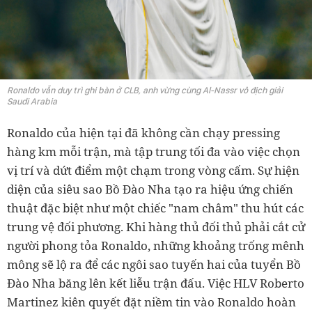
Ronaldo vẫn duy trì ghi bàn ở CLB, anh vừng cùng Al-Nassr vô địch giải
Saudi Arabia
Ronaldo của hiện tại đã không cần chạy pressing
hàng km mỗi trận, mà tập trung tối đa vào việc chọn
vị trí và dứt điểm một chạm trong vòng cấm. Sự hiện
diện của siêu sao Bồ Đào Nha tạo ra hiệu ứng chiến
thuật đặc biệt như một chiếc "nam châm" thu hút các
trung vệ đối phương. Khi hàng thủ đối thủ phải cắt cử
người phong tỏa Ronaldo, những khoảng trống mênh
mông sẽ lộ ra để các ngôi sao tuyến hai của tuyển Bồ
Đào Nha băng lên kết liễu trận đấu. Việc HLV Roberto
Martinez kiên quyết đặt niềm tin vào Ronaldo hoàn