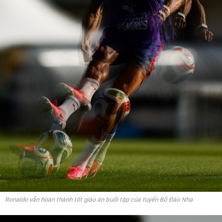
Ronaldo vẫn hoàn thành tốt giáo án buổi tập của tuyển Bồ Đào Nha