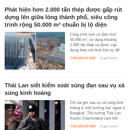
Phát hiện hơn 2.000 tấn thép được gấp rút
dựng lên giữa lòng thành phố, siêu công
trình rộng 50.000 m² chuẩn bị lộ diện
Công trình mới có diện tích
50.000 m², sử dụng khoảng
2.000 tấn thép và được xây
dựng theo mô hình kho tự đỡ.
THẾ GIỚI ĐÓ ĐÂY
-
6 giờ trước
Thái Lan siết kiểm soát súng đạn sau vụ xả
súng kinh hoàng
Chỉ vài giờ sau vụ xả súng kinh
hoàng ở một trường học ngoại ô
Bangkok, Thủ tướng Thái Lan
Anutin Charnvirakul cam kết…
THẾ GIỚI ĐÓ ĐÂY
-
6 giờ trước