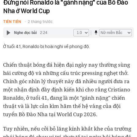
Đừng nói Ronaldo là "gánh nặng" của Bồ Đào
Nha ở World Cup
TIÊN TIÊN
2 tháng trước
Nghe đọc bài
2:24
Ở tuổi 41, Ronaldo bị hoài nghi về phong độ.
Chiến thuật bóng đá hiện đại ngày nay thường sùng
bái cường độ và những cấu trúc pressing nghẹt thở.
Chính góc nhìn lý thuyết này đã nhiều người đưa ra
một nhận định đầy định kiến khi cho rằng Cristiano
Ronaldo, ở tuổi 41, đang là một "gánh nặng" chiến
thuật và là lực cản kìm hãm thế hệ vàng của đội
tuyển Bồ Đào Nha tại World Cup 2026.
Tuy nhiên, nếu cởi bỏ lăng kính khắt khe của trường
phái bóng đá chạy vị trí, thực tế tại ngày hội bóng đá