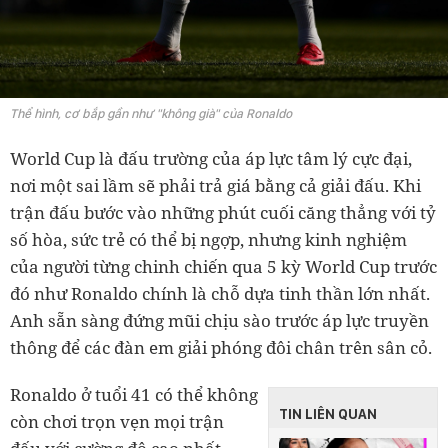
Thể hình, cơ bắp gần như "không già" của Ronaldo
World Cup là đấu trường của áp lực tâm lý cực đại,
nơi một sai lầm sẽ phải trả giá bằng cả giải đấu. Khi
trận đấu bước vào những phút cuối căng thẳng với tỷ
số hòa, sức trẻ có thể bị ngợp, nhưng kinh nghiệm
của người từng chinh chiến qua 5 kỳ World Cup trước
đó như Ronaldo chính là chỗ dựa tinh thần lớn nhất.
Anh sẵn sàng đứng mũi chịu sào trước áp lực truyền
thông để các đàn em giải phóng đôi chân trên sân cỏ.
Ronaldo ở tuổi 41 có thể không
TIN LIÊN QUAN
còn chơi trọn vẹn mọi trận