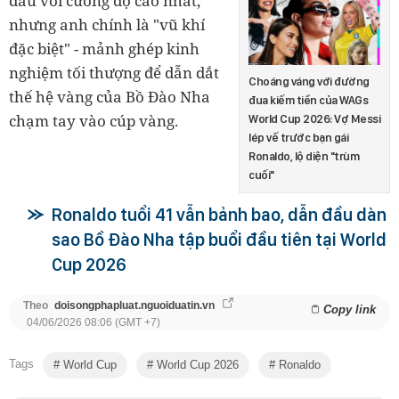
đấu với cường độ cao nhất,
nhưng anh chính là "vũ khí
đặc biệt" - mảnh ghép kinh
nghiệm tối thượng để dẫn dắt
Choáng váng với đường
thế hệ vàng của Bồ Đào Nha
đua kiếm tiền của WAGs
chạm tay vào cúp vàng.
World Cup 2026: Vợ Messi
lép vế trước bạn gái
Ronaldo, lộ diện "trùm
cuối"
Ronaldo tuổi 41 vẫn bảnh bao, dẫn đầu dàn
sao Bồ Đào Nha tập buổi đầu tiên tại World
Cup 2026
Theo
doisongphapluat.nguoiduatin.vn
Copy link
04/06/2026 08:06 (GMT +7)
Tags
World Cup
World Cup 2026
Ronaldo