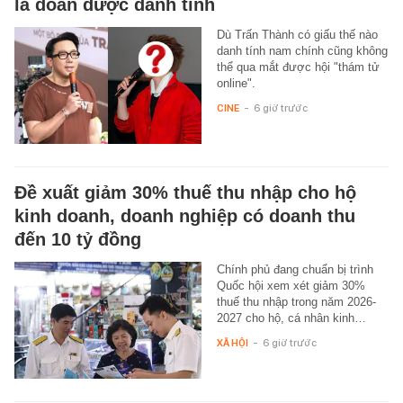
là đoán được danh tính
Dù Trấn Thành có giấu thế nào
danh tính nam chính cũng không
thể qua mắt được hội "thám tử
online".
CINE
-
6 giờ trước
Đề xuất giảm 30% thuế thu nhập cho hộ
kinh doanh, doanh nghiệp có doanh thu
đến 10 tỷ đồng
Chính phủ đang chuẩn bị trình
Quốc hội xem xét giảm 30%
thuế thu nhập trong năm 2026-
2027 cho hộ, cá nhân kinh…
XÃ HỘI
-
6 giờ trước