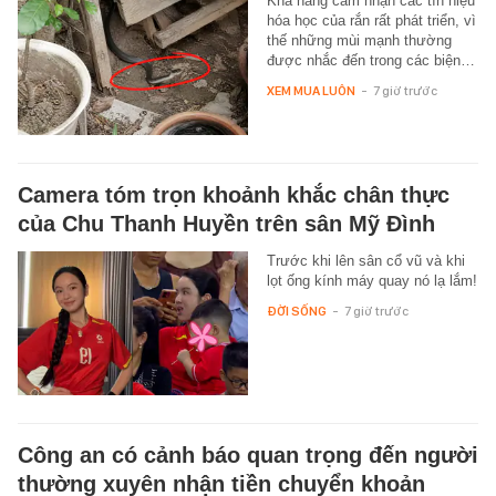
Khả năng cảm nhận các tín hiệu
hóa học của rắn rất phát triển, vì
thế những mùi mạnh thường
được nhắc đến trong các biện…
XEM MUA LUÔN
-
7 giờ trước
Camera tóm trọn khoảnh khắc chân thực
của Chu Thanh Huyền trên sân Mỹ Đình
Trước khi lên sân cổ vũ và khi
lọt ống kính máy quay nó lạ lắm!
ĐỜI SỐNG
-
7 giờ trước
Công an có cảnh báo quan trọng đến người
thường xuyên nhận tiền chuyển khoản