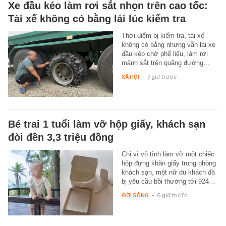
Xe đầu kéo làm rơi sắt nhọn trên cao tốc:
Tài xế không có bằng lái lúc kiểm tra
Thời điểm bị kiểm tra, tài xế
không có bằng nhưng vẫn lái xe
đầu kéo chở phế liệu, làm rơi
mảnh sắt trên quãng đường…
XÃ HỘI
-
7 giờ trước
Bé trai 1 tuổi làm vỡ hộp giấy, khách sạn
đòi đền 3,3 triệu đồng
Chỉ vì vô tình làm vỡ một chiếc
hộp đựng khăn giấy trong phòng
khách sạn, một nữ du khách đã
bị yêu cầu bồi thường tới 924…
ĐỜI SỐNG
-
6 giờ trước