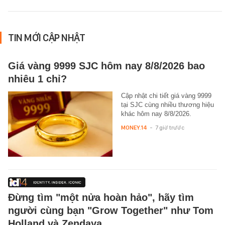
TIN MỚI CẬP NHẬT
Giá vàng 9999 SJC hôm nay 8/8/2026 bao
nhiêu 1 chỉ?
Cập nhật chi tiết giá vàng 9999
tại SJC cùng nhiều thương hiệu
khác hôm nay 8/8/2026.
MONEY.14
-
7 giờ trước
Đừng tìm "một nửa hoàn hảo", hãy tìm
người cùng bạn "Grow Together" như Tom
Holland và Zendaya