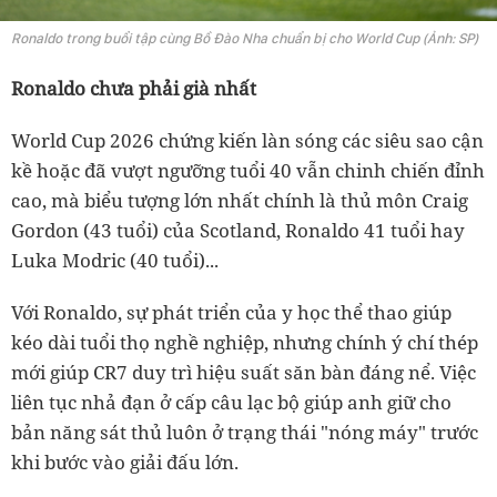
Ronaldo trong buổi tập cùng Bồ Đào Nha chuẩn bị cho World Cup (Ảnh: SP)
Ronaldo chưa phải già nhất
World Cup 2026 chứng kiến làn sóng các siêu sao cận
kề hoặc đã vượt ngưỡng tuổi 40 vẫn chinh chiến đỉnh
cao, mà biểu tượng lớn nhất chính là thủ môn Craig
Gordon (43 tuổi) của Scotland, Ronaldo 41 tuổi hay
Luka Modric (40 tuổi)...
Với Ronaldo, sự phát triển của y học thể thao giúp
kéo dài tuổi thọ nghề nghiệp, nhưng chính ý chí thép
mới giúp CR7 duy trì hiệu suất săn bàn đáng nể. Việc
liên tục nhả đạn ở cấp câu lạc bộ giúp anh giữ cho
bản năng sát thủ luôn ở trạng thái "nóng máy" trước
khi bước vào giải đấu lớn.