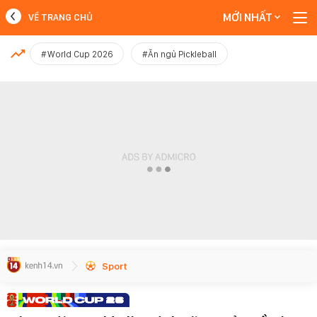
MỚI NHẤT
VỀ TRANG CHỦ
MỚI NHẤT
#World Cup 2026
#Ăn ngủ Pickleball
Xem thêm
Sport