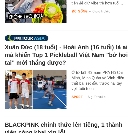
tiền để giữ vibe trẻ hơn tuổi…
ĐỜI SỐNG
-
6 giờ trước
Xuân Đức (18 tuổi) - Hoài Anh (16 tuổi) là ai
mà khiến Top 1 Pickleball Việt Nam "bở hơi
tai" mới thắng được?
Ở tứ kết đôi nam PPA Hồ Chí
Minh, Minh Quân và Vinh Hiển
thất bại set đầu trước hai tay
vợt tuổi teen...
SPORT
-
6 giờ trước
BLACKPINK chính thức lên tiếng, 1 thành
viên công khai xin lỗi