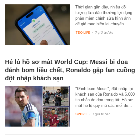
Thời gian gần đây, nhiều đối
tượng lừa đảo thường lợi dụng
phần mềm chỉnh sửa hình ảnh
để giả mạo biên lai chuyển…
TEK-LIFE
-
7 giờ trước
Hé lộ hồ sơ mật World Cup: Messi bị dọa
đánh bom liều chết, Ronaldo gặp fan cuồng
đột nhập khách sạn
"Đánh bom Messi", đột nhập tại
khách sạn của Ronaldo và 6.000
tin nhắn đe dọa trọng tài: Hồ sơ
mật hé lộ quy mô các mối đe…
SPORT
-
7 giờ trước