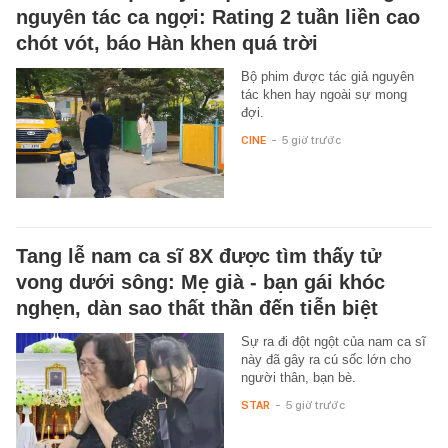
nguyên tác ca ngợi: Rating 2 tuần liền cao
chót vót, báo Hàn khen quá trời
Bộ phim được tác giả nguyên
tác khen hay ngoài sự mong
đợi.
CINE
-
5 giờ trước
Tang lễ nam ca sĩ 8X được tìm thấy tử
vong dưới sông: Mẹ già - bạn gái khóc
nghẹn, dàn sao thất thần đến tiễn biệt
Sự ra đi đột ngột của nam ca sĩ
này đã gây ra cú sốc lớn cho
người thân, bạn bè.
STAR
-
5 giờ trước