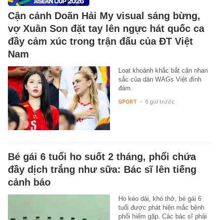
Cận cảnh Doãn Hải My visual sáng bừng,
vợ Xuân Son đặt tay lên ngực hát quốc ca
đầy cảm xúc trong trận đấu của ĐT Việt
Nam
Loạt khoảnh khắc bắt cận nhan
sắc của dàn WAGs Việt đình
đám.
SPORT
-
6 giờ trước
Bé gái 6 tuổi ho suốt 2 tháng, phổi chứa
đầy dịch trắng như sữa: Bác sĩ lên tiếng
cảnh báo
Ho kéo dài, khó thở, bé gái 6
tuổi được phát hiện mắc bệnh
phổi hiếm gặp. Các bác sĩ phải