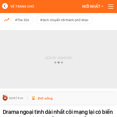
MỚI NHẤT
VỀ TRANG CHỦ
MỚI NHẤT
#The 30s
#dịch chuyển tới thành phố khác
Xem thêm
Đời sống
Drama ngoại tình dài nhất cõi mạng lại có biến