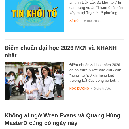
an tỉnh Đắk Lắk đã khởi tố 7 bị
can trong vụ án “Tham ô tài sản”
xảy ra tại Trạm Y tế phường…
XÃ HỘI
-
6 giờ trước
Điểm chuẩn đại học 2026 MỚI và NHANH
nhất
Điểm chuẩn đại học năm 2026
chính thức bước vào giai đoạn
"nóng" từ 9/8 khi hàng loạt
trường bắt đầu công bố kết…
HỌC ĐƯỜNG
-
6 giờ trước
Không ai ngờ Wren Evans và Quang Hùng
MasterD cũng có ngày này