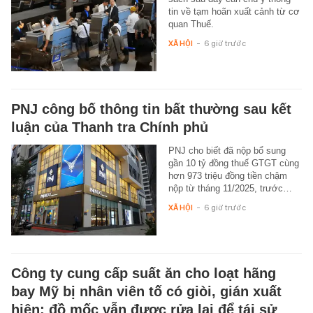
tin về tạm hoãn xuất cảnh từ cơ
quan Thuế.
XÃ HỘI
-
6 giờ trước
PNJ công bố thông tin bất thường sau kết
luận của Thanh tra Chính phủ
PNJ cho biết đã nộp bổ sung
gần 10 tỷ đồng thuế GTGT cùng
hơn 973 triệu đồng tiền chậm
nộp từ tháng 11/2025, trước…
XÃ HỘI
-
6 giờ trước
Công ty cung cấp suất ăn cho loạt hãng
bay Mỹ bị nhân viên tố có giòi, gián xuất
hiện; đồ mốc vẫn được rửa lại để tái sử