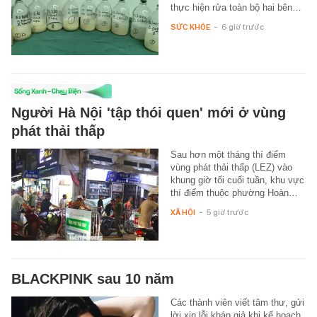
thực hiện rửa toàn bộ hai bên…
SỨC KHỎE
-
6 giờ trước
Người Hà Nội 'tập thói quen' mới ở vùng
phát thải thấp
Sau hơn một tháng thí điểm
vùng phát thải thấp (LEZ) vào
khung giờ tối cuối tuần, khu vực
thí điểm thuộc phường Hoàn…
XÃ HỘI
-
5 giờ trước
BLACKPINK sau 10 năm
Các thành viên viết tâm thư, gửi
lời xin lỗi khán giả khi kế hoạch