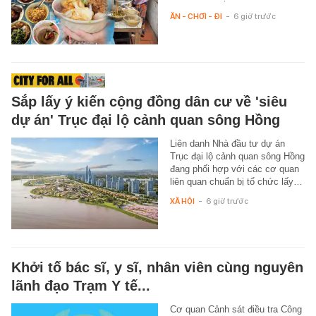
ĂN - CHƠI - ĐI
-
6 giờ trước
Sắp lấy ý kiến cộng đồng dân cư về 'siêu
dự án' Trục đại lộ cảnh quan sông Hồng
Liên danh Nhà đầu tư dự án
Trục đại lộ cảnh quan sông Hồng
đang phối hợp với các cơ quan
liên quan chuẩn bị tổ chức lấy…
XÃ HỘI
-
6 giờ trước
Khởi tố bác sĩ, y sĩ, nhân viên cùng nguyên
lãnh đạo Trạm Y tế...
Cơ quan Cảnh sát điều tra Công