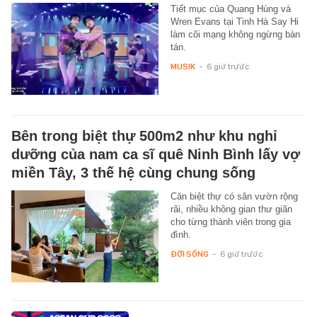
Tiết mục của Quang Hùng và
Wren Evans tại Tinh Hà Say Hi
làm cõi mạng không ngừng bàn
tán.
MUSIK
-
6 giờ trước
Bên trong biệt thự 500m2 như khu nghỉ
dưỡng của nam ca sĩ quê Ninh Bình lấy vợ
miền Tây, 3 thế hệ cùng chung sống
Căn biệt thự có sân vườn rộng
rãi, nhiều không gian thư giãn
cho từng thành viên trong gia
đình.
ĐỜI SỐNG
-
6 giờ trước