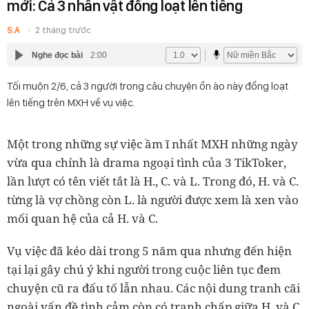
mới: Cả 3 nhân vật đồng loạt lên tiếng
S.A
2 tháng trước
Nghe đọc bài
2:00
Tối muộn 2/6, cả 3 người trong câu chuyện ồn ào này đồng loạt
lên tiếng trên MXH về vụ việc.
Một trong những sự việc ầm ĩ nhất MXH những ngày
vừa qua chính là drama ngoại tình của 3 TikToker,
lần lượt có tên viết tắt là H., C. và L. Trong đó, H. và C.
từng là vợ chồng còn L. là người được xem là xen vào
mối quan hệ của cả H. và C.
Vụ việc đã kéo dài trong 5 năm qua nhưng đến hiện
tại lại gây chú ý khi người trong cuộc liên tục đem
chuyện cũ ra đấu tố lẫn nhau. Các nội dung tranh cãi
ngoài vấn đề tình cảm còn có tranh chấp giữa H. và C.