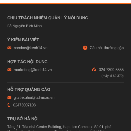
CHỊU TRÁCH NHIỆM QUẢN LÝ NỘI DUNG
Bà Nguyễn Bích Minh
Ý KIẾN BÀI VIẾT
bandoc@kenh14.vn
Câu hỏi thường gặp
HỢP TÁC NỘI DUNG
marketing@kenh14.vn
024 7309 5555
HỖ TRỢ QUẢNG CÁO
giaitrixahoi@admicro.vn
02473007108
TRỤ SỞ HÀ NỘI
Tầng 21, Tòa nhà Center Building, Hapulico Complex, Số 01, phố