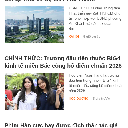
UBND TP.HCM giao Trung tâm
Phát triển quỹ đất TP.HCM chủ
trì, phối hợp với UBND phường
An Khánh và các cơ quan,
đơn…
XÃ HỘI
-
5 giờ trước
CHÍNH THỨC: Trường đầu tiên thuộc BIG4
kinh tế miền Bắc công bố điểm chuẩn 2026
Học viện Ngân hàng là trường
đầu tiên trong nhóm BIG4 kinh
tế miền Bắc công bố điểm chuẩn
năm 2026.
HỌC ĐƯỜNG
-
5 giờ trước
Phim Hàn cực hay được đích thân tác giả