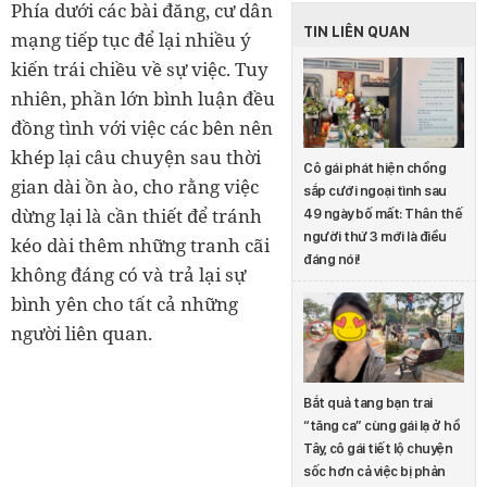
Phía dưới các bài đăng, cư dân
TIN LIÊN QUAN
mạng tiếp tục để lại nhiều ý
kiến trái chiều về sự việc. Tuy
nhiên, phần lớn bình luận đều
đồng tình với việc các bên nên
khép lại câu chuyện sau thời
Cô gái phát hiện chồng
gian dài ồn ào, cho rằng việc
sắp cưới ngoại tình sau
dừng lại là cần thiết để tránh
49 ngày bố mất: Thân thế
người thứ 3 mới là điều
kéo dài thêm những tranh cãi
đáng nói!
không đáng có và trả lại sự
bình yên cho tất cả những
người liên quan.
Bắt quả tang bạn trai
“tăng ca” cùng gái lạ ở hồ
Tây, cô gái tiết lộ chuyện
sốc hơn cả việc bị phản