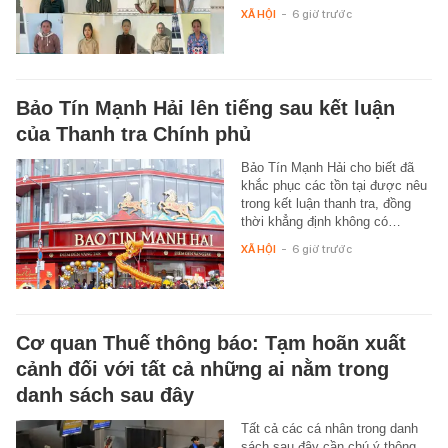
XÃ HỘI
-
6 giờ trước
Bảo Tín Mạnh Hải lên tiếng sau kết luận
của Thanh tra Chính phủ
Bảo Tín Mạnh Hải cho biết đã
khắc phục các tồn tại được nêu
trong kết luận thanh tra, đồng
thời khẳng định không có…
XÃ HỘI
-
6 giờ trước
Cơ quan Thuế thông báo: Tạm hoãn xuất
cảnh đối với tất cả những ai nằm trong
danh sách sau đây
Tất cả các cá nhân trong danh
sách sau đây cần chú ý thông