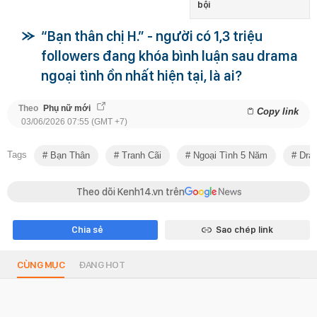
bội
“Bạn thân chị H.” - người có 1,3 triệu
followers đang khóa bình luận sau drama
ngoại tình ồn nhất hiện tại, là ai?
Theo
Phụ nữ mới
Copy link
03/06/2026 07:55 (GMT +7)
Tags
Bạn Thân
Tranh Cãi
Ngoại Tình 5 Năm
Dra
Theo dõi Kenh14.vn trên
Chia sẻ
Sao chép link
CÙNG MỤC
ĐANG HOT