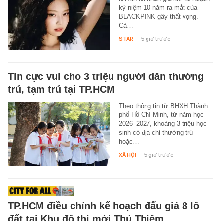
kỷ niệm 10 năm ra mắt của
BLACKPINK gây thất vọng.
Cả…
STAR
-
5 giờ trước
Tin cực vui cho 3 triệu người dân thường
trú, tạm trú tại TP.HCM
Theo thông tin từ BHXH Thành
phố Hồ Chí Minh, từ năm học
2026–2027, khoảng 3 triệu học
sinh có địa chỉ thường trú
hoặc…
XÃ HỘI
-
5 giờ trước
TP.HCM điều chỉnh kế hoạch đấu giá 8 lô
đất tại Khu đô thị mới Thủ Thiêm