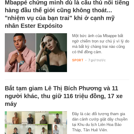
Mbappé chứng minh dù là cầu thủ nổi tiếng
hàng đầu thế giới cũng không thoát...
"nhiệm vụ của bạn trai" khi ở cạnh mỹ
nhân Ester Expósito
Một bức ảnh của Mbappe bất
ngờ chiếm trọn sự chú ý vì lý do
mà bất kỳ chàng trai nào cũng
có thể đồng cảm.
SPORT
-
7 giờ trước
Bắt tạm giam Lê Thị Bích Phương và 11
người khác, thu giữ 116 triệu đồng, 17 xe
máy
Đây là các đối tượng tham gia
dàn cảnh cướp giật dây chuyền
tại Khu du lịch Liên Hoa Bảo
Tháp, Tân Huê Viên.