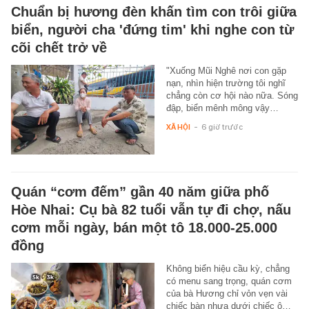
Chuẩn bị hương đèn khấn tìm con trôi giữa
biển, người cha 'đứng tim' khi nghe con từ
cõi chết trở về
"Xuống Mũi Nghê nơi con gặp
nạn, nhìn hiện trường tôi nghĩ
chẳng còn cơ hội nào nữa. Sóng
đập, biển mênh mông vậy…
XÃ HỘI
-
6 giờ trước
Quán “cơm đếm” gần 40 năm giữa phố
Hòe Nhai: Cụ bà 82 tuổi vẫn tự đi chợ, nấu
cơm mỗi ngày, bán một tô 18.000-25.000
đồng
Không biển hiệu cầu kỳ, chẳng
có menu sang trọng, quán cơm
của bà Hương chỉ vỏn vẹn vài
chiếc bàn nhựa dưới chiếc ô…