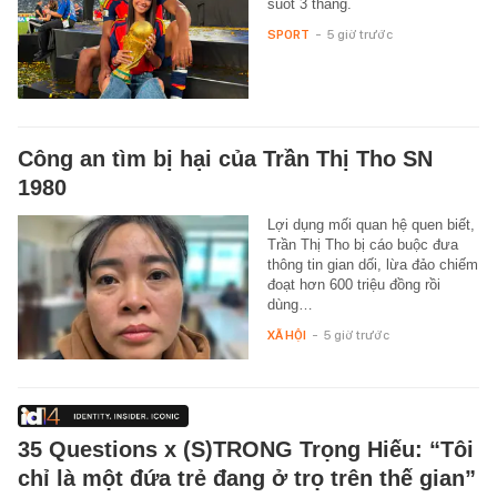
suốt 3 tháng.
SPORT
-
5 giờ trước
Công an tìm bị hại của Trần Thị Tho SN
1980
Lợi dụng mối quan hệ quen biết,
Trần Thị Tho bị cáo buộc đưa
thông tin gian dối, lừa đảo chiếm
đoạt hơn 600 triệu đồng rồi
dùng…
XÃ HỘI
-
5 giờ trước
35 Questions x (S)TRONG Trọng Hiếu: “Tôi
chỉ là một đứa trẻ đang ở trọ trên thế gian”