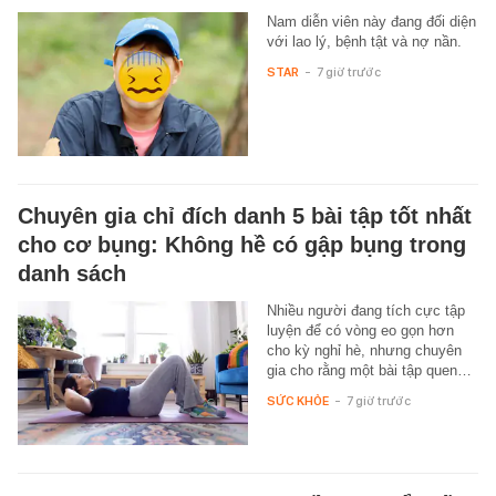
Nam diễn viên này đang đối diện
với lao lý, bệnh tật và nợ nần.
STAR
-
7 giờ trước
Chuyên gia chỉ đích danh 5 bài tập tốt nhất
cho cơ bụng: Không hề có gập bụng trong
danh sách
Nhiều người đang tích cực tập
luyện để có vòng eo gọn hơn
cho kỳ nghỉ hè, nhưng chuyên
gia cho rằng một bài tập quen…
SỨC KHỎE
-
7 giờ trước