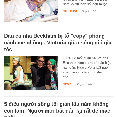
nam kỹ sư này hối hận muộn…
SỨC KHỎE
-
6 giờ trước
Dâu cả nhà Beckham bị tố "copy" phong
cách mẹ chồng - Victoria giữa sóng gió gia
tộc
Giữa lúc mối quan hệ với nhà
Beckham vẫn chưa có dấu hiệu
hàn gắn, Nicola Peltz bất ngờ
xuất hiện với tạo hình được
cho…
SPORT
-
6 giờ trước
5 điều người sống tối giản lâu năm không
còn làm: Người mới bắt đầu lại rất dễ mắc