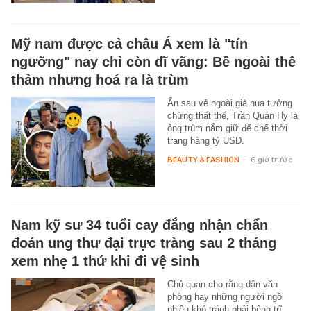
Mỹ nam được cả châu Á xem là "tín
ngưỡng" nay chỉ còn dĩ vãng: Bề ngoài thê
thảm nhưng hoá ra là trùm
Ẩn sau vẻ ngoài già nua tưởng
chừng thất thế, Trần Quán Hy là
ông trùm nắm giữ đế chế thời
trang hàng tỷ USD.
BEAUTY & FASHION
-
6 giờ trước
Nam kỹ sư 34 tuổi cay đắng nhận chẩn
đoán ung thư đại trực tràng sau 2 tháng
xem nhẹ 1 thứ khi đi vệ sinh
Chủ quan cho rằng dân văn
phòng hay những người ngồi
nhiều khó tránh phải bệnh trĩ,