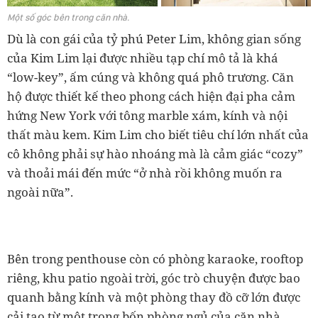
Một số góc bên trong căn nhà.
Dù là con gái của tỷ phú Peter Lim, không gian sống
của Kim Lim lại được nhiều tạp chí mô tả là khá
“low-key”, ấm cúng và không quá phô trương. Căn
hộ được thiết kế theo phong cách hiện đại pha cảm
hứng New York với tông marble xám, kính và nội
thất màu kem. Kim Lim cho biết tiêu chí lớn nhất của
cô không phải sự hào nhoáng mà là cảm giác “cozy”
và thoải mái đến mức “ở nhà rồi không muốn ra
ngoài nữa”.
Bên trong penthouse còn có phòng karaoke, rooftop
riêng, khu patio ngoài trời, góc trò chuyện được bao
quanh bằng kính và một phòng thay đồ cỡ lớn được
cải tạo từ một trong bốn phòng ngủ của căn nhà.