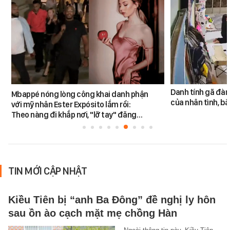
Danh tính gã đàn
Mbappé nóng lòng công khai danh phận
của nhân tình, b
với mỹ nhân Ester Expósito lắm rồi:
Theo nàng đi khắp nơi, "lỡ tay" đăng…
TIN MỚI CẬP NHẬT
Kiều Tiên bị “anh Ba Đông” đề nghị ly hôn
sau ồn ào cạch mặt mẹ chồng Hàn