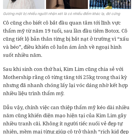
Gương mặt bị nhiều người nhận xét là có nhiều điểm khác lạ, đơ cứng
Cô cũng cho biết cô bắt đầu quan tâm tới lĩnh vực
thẩm mỹ từ năm 19 tuổi, sau lần đầu tiêm Botox. Cô
cũng tiết lộ bản thân từng bị bắt nạt ở trường vì “xấu
và béo”, điều khiến cô luôn ám ảnh về ngoại hình
suốt nhiều năm.
Sau khi sinh con thứ hai, Kim Lim cũng chia sẻ với
Mothership rằng cô từng tăng tới 25kg trong thai kỳ
nhưng đã nhanh chóng lấy lại vóc dáng nhờ kết hợp
nhiều liệu trình thẩm mỹ.
Dẫu vậy, chính việc can thiệp thẩm mỹ kéo dài nhiều
năm cũng khiến diện mạo hiện tại của Kim Lim gây
nhiều tranh cãi. Không ít người tiếc nuối vẻ đẹp tự
nhiên, mềm mại từng giúp cô trở thành “rich kid đẹp