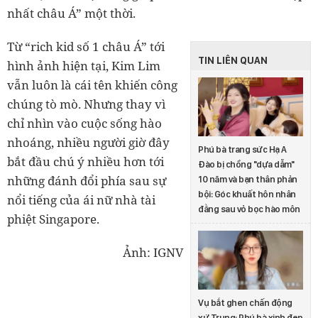
nhất châu Á” một thời.
Từ “rich kid số 1 châu Á” tới
TIN LIÊN QUAN
hình ảnh hiện tại, Kim Lim
vẫn luôn là cái tên khiến công
chúng tò mò. Nhưng thay vì
chỉ nhìn vào cuộc sống hào
nhoáng, nhiều người giờ đây
Phú bà trang sức Hạ A
bắt đầu chú ý nhiều hơn tới
Đào bị chồng "dựa dẫm"
những đánh đổi phía sau sự
10 năm và bạn thân phản
bội: Góc khuất hôn nhân
nổi tiếng của ái nữ nhà tài
đằng sau vỏ bọc hào môn
phiệt Singapore.
Ảnh: IGNV
Vụ bắt ghen chấn động
xứ Trung: Phú bà xinh đẹp