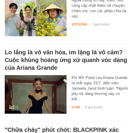
Ngoài thông tin này, Kiều Tiên
cũng cập nhật thêm về chuyện
chăm sóc con cái, phân chia tài
sản.
ĐỜI SỐNG
-
7 giờ trước
Lo lắng là vô văn hóa, im lặng là vô cảm?
Cuộc khủng hoảng ứng xử quanh vóc dáng
của Ariana Grande
Khi MV Petal của Ariana Grande
ra mắt ngày 31/7, diễn viên
Jameela Jamil bình luận: “Người
phụ nữ đáng thương này có
thể…
STAR
-
6 giờ trước
"Chữa cháy" phút chót: BLACKPINK xác