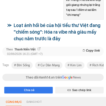
giỏi giang nhưng lại trắng
tay sau 1 đêm vì sai lầm
"chí mạng"
Loạt ảnh hồi bé của hội tiểu thư Việt đang
"chiếm sóng": Hóa ra vibe nhà giàu mấy
chục năm trước là đây
Theo
Thanh Niên Việt
Copy link
02/06/2026 16:21 (GMT +7)
Tags
Đời Sống
Cư Dân Mạng
Kim Lim
Rich Kid 
Theo dõi Kenh14.vn trên
Chia sẻ
Sao chép link
CÙNG MỤC
ĐANG HOT