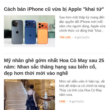
Cách bán iPhone cũ vừa bị Apple "khai tử"
Sau hơn một thập kỷ mang đến
đặc quyền đổi iPhone mới mỗi
năm cho người dùng, Apple vừa
chính thức có động thái "khai…
TEK-LIFE
-
6 giờ trước
Mỹ nhân ghê gớm nhất Hoa Cỏ May sau 25
năm: Nhan sắc thăng hạng sau biến cố,
đẹp hơn thời mới vào nghề
Nhìn nữ diễn viên ở hiện tại, rất
khó để nhận ra cô chính là nàng
Thủy cá tính của Hoa Cỏ May
năm xưa.
CINE
-
6 giờ trước