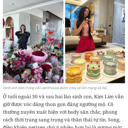
Hình ảnh bên trong căn penthouse được chia sẻ lên mạng xã hội.
Ở tuổi ngoài 30 và sau hai lần sinh con, Kim Lim vẫn
giữ được vóc dáng thon gọn đáng ngưỡng mộ. Cô
thường xuyên xuất hiện với body săn chắc, phong
cách thời trang sang trọng và thần thái tự tin. Song,
điều khiến netizen chú ý nhiều hơn lại là gương mặt