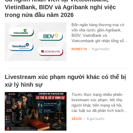
VietinBank, BIDV và Agribank nghỉ việc
trong nửa đầu năm 2026
Bốn ngân hàng thương mại có
vốn nhà nước gồm Agribank,
BIDV, VietinBank và
Vietcombank ghi nhận tổng số…
MONEY.14
-
6 giờ trước
Livestream xúc phạm người khác có thể bị
xử lý hình sự
Trước thực trạng nhiều phiên
livestream xúc phạm, bôi nhọ
người khác trên mạng xã hội,
các luật sư đã phân tích trách…
XÃ HỘI
-
6 giờ trước