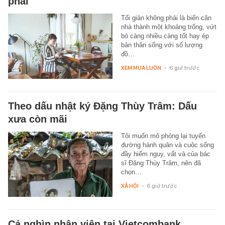
phải
Tối giản không phải là biến căn
nhà thành một khoảng trống, vứt
bỏ càng nhiều càng tốt hay ép
bản thân sống với số lượng
đồ…
XEM MUA LUÔN
-
6 giờ trước
Theo dấu nhật ký Đặng Thùy Trâm: Dấu
xưa còn mãi
Tôi muốn mô phỏng lại tuyến
đường hành quân và cuộc sống
đầy hiểm nguy, vất vả của bác
sĩ Đặng Thùy Trâm, nên đã
chọn…
XÃ HỘI
-
6 giờ trước
Cả nghìn nhân viên tại Vietcombank,