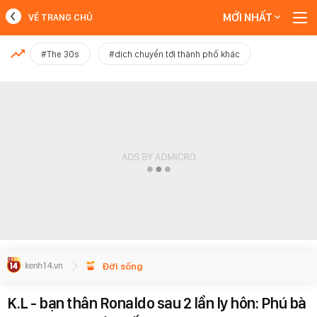
MỚI NHẤT
VỀ TRANG CHỦ
MỚI NHẤT
#The 30s
#dịch chuyển tới thành phố khác
Xem thêm
Đời sống
K.L - bạn thân Ronaldo sau 2 lần ly hôn: Phú bà