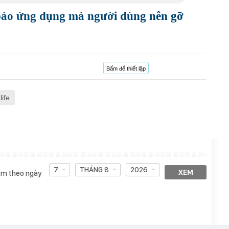
áo ứng dụng mà người dùng nên gỡ
Bấm để thiết lập
life
7
THÁNG 8
2026
XEM
m theo ngày