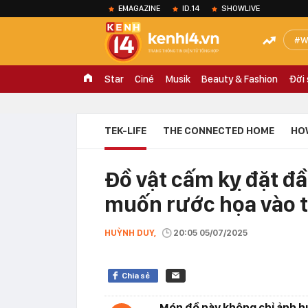
EMAGAZINE
ID.14
SHOWLIVE
W
Star
Ciné
Musik
Beauty & Fashion
Đời
TEK-LIFE
THE CONNECTED HOME
HO
Đồ vật cấm kỵ đặt đ
muốn rước họa vào 
HUỲNH DUY,
20:05 05/07/2025
Chia sẻ
Món đồ này không chỉ ảnh h