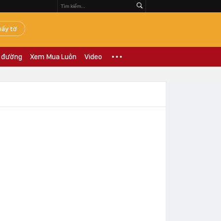
iấy tờ
 đường
Xem Mua Luôn
Video