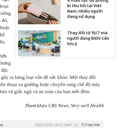
4 mẫu sạc dự phòng
bị thu hồi tại Việt
thoại
Nam, nhiều người
 tiếng
đang sử dụng
 đó,
 hoặc
Thay đổi từ 15/7 mà
thể
người dùng BIDV cần
ên.
lưu ý
 hữu
 nhưng
 đặc
hể gây ra hàng loạt vấn đề sức khỏe. Một thay đổi
điện thoại xa giường hoặc chuyển sang chế độ máy
 bảo vệ giấc ngủ và an toàn của bạn mỗi đêm.
Tham khảo CBS News, Very well Health
Copy link
vn
05/07/2025 18:51 (GMT +7)