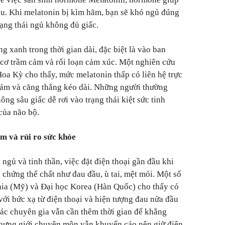
âu. Khi melatonin bị kìm hãm, bạn sẽ khó ngủ đúng
rạng thái ngủ không đủ giấc.
ng xanh trong thời gian dài, đặc biệt là vào ban
 cơ trầm cảm và rối loạn cảm xúc. Một nghiên cứu
oa Kỳ cho thấy, mức melatonin thấp có liên hệ trực
 cảm và căng thẳng kéo dài. Những người thường
g sâu giấc dễ rơi vào trạng thái kiệt sức tinh
của não bộ.
ểm và rủi ro sức khỏe
ngủ và tinh thần, việc đặt điện thoại gần đầu khi
u chứng thể chất như đau đầu, ù tai, mệt mỏi. Một số
nia (Mỹ) và Đại học Korea (Hàn Quốc) cho thấy có
 với bức xạ từ điện thoại và hiện tượng đau nửa đầu
 các chuyên gia vẫn cần thêm thời gian để khẳng
hưng giới chuyên môn vẫn khuyến cáo nên giữ điện