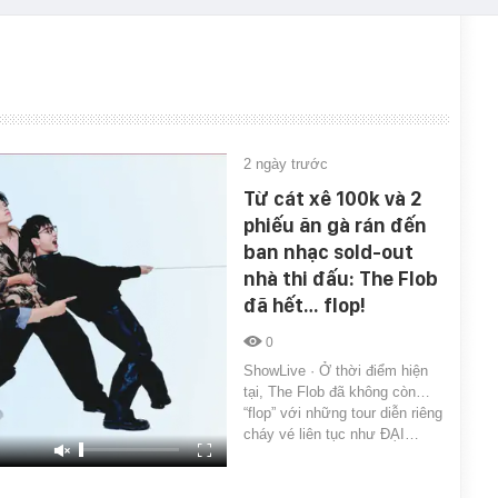
2 ngày trước
Từ cát xê 100k và 2
phiếu ăn gà rán đến
ban nhạc sold-out
nhà thi đấu: The Flob
đã hết… flop!
0
ShowLive · Ở thời điểm hiện
tại, The Flob đã không còn…
“flop” với những tour diễn riêng
cháy vé liên tục như ĐẠI…