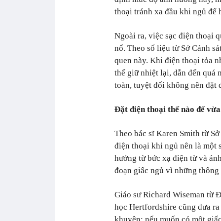
thoại tránh xa đầu khi ngủ để 
Ngoài ra, việc sạc điện thoại
nổ. Theo số liệu từ Sở Cảnh sá
quen này. Khi điện thoại tỏa nh
thể giữ nhiệt lại, dẫn đến quá
toàn, tuyệt đối không nên đặt 
Đặt điện thoại thế nào để vừa
Theo bác sĩ Karen Smith từ Sở 
điện thoại khi ngủ nên là một 
hưởng từ bức xạ điện từ và án
đoạn giấc ngủ vì những thông
Giáo sư Richard Wiseman từ Đ
học Hertfordshire cũng đưa ra 
khuyên: nếu muốn có một giấ