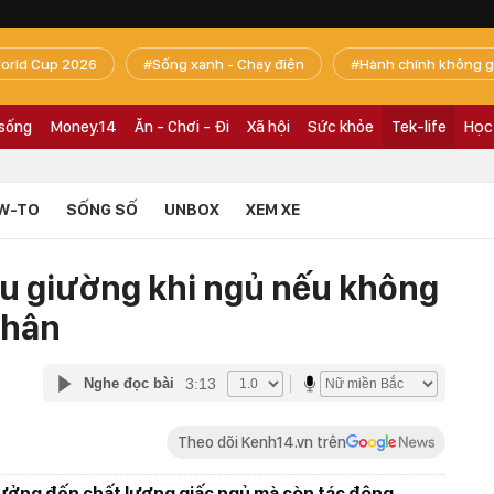
orld Cup 2026
Sống xanh - Chạy điện
Hành chính không g
 sống
Money.14
Ăn - Chơi - Đi
Xã hội
Sức khỏe
Tek-life
Học
W-TO
SỐNG SỐ
UNBOX
XEM XE
ầu giường khi ngủ nếu không
thân
3:13
Nghe đọc bài
Theo dõi Kenh14.vn trên
ưởng đến chất lượng giấc ngủ mà còn tác động