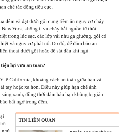
hạn chế tác động tiêu cực.
 qua đêm và đặt dưới gối cũng tiềm ẩn nguy cơ cháy
t New York, không ít vụ cháy bắt nguồn từ thói
iệt trong lúc sạc, các lớp vải như ga giường, gối có
 nhiệt và nguy cơ phát nổ. Do đó, để đảm bảo an
điện thoại dưới gối hoặc để sát đầu khi ngủ.
 tiện lợi vừa an toàn?
Y tế California, khoảng cách an toàn giữa bạn và
sải tay hoặc xa hơn. Điều này giúp hạn chế ảnh
h sáng xanh, đồng thời đảm bảo bạn không bị gián
 báo bất ngờ trong đêm.
ại
TIN LIÊN QUAN
lời
c ngủ