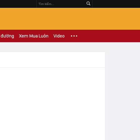
 đường
Xem Mua Luôn
Video