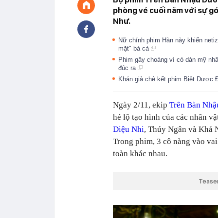
phòng vé cuối năm với sự gó
Như.
Nữ chính phim Hàn này khiến netiz
mặt" bà cả
Phim gây choáng vì có dàn mỹ nhâ
đúc ra
Khán giả chê kết phim Biệt Dược 
Ngày 2/11, ekip
Trên Bàn Nhậ
hé lộ tạo hình của các nhân vậ
Diệu Nhi
, Thúy Ngân và Khả N
Trong phim, 3 cô nàng vào vai
toàn khác nhau.
Tease