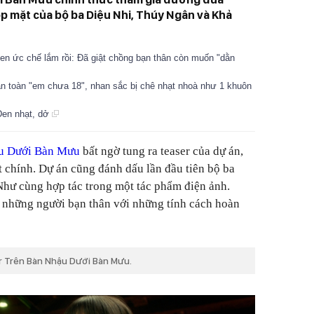
p mặt của bộ ba Diệu Nhi, Thúy Ngân và Khả
en ức chế lắm rồi: Đã giật chồng bạn thân còn muốn "dằn
n toàn "em chưa 18", nhan sắc bị chê nhạt nhoà như 1 khuôn
Đen nhạt, dở
u Dưới Bàn Mưu
bất ngờ tung ra teaser của dự án,
t chính. Dự án cũng đánh dấu lần đầu tiên bộ ba
hư cùng hợp tác trong một tác phẩm điện ảnh.
 những người bạn thân với những tính cách hoàn
r Trên Bàn Nhậu Dưới Bàn Mưu.