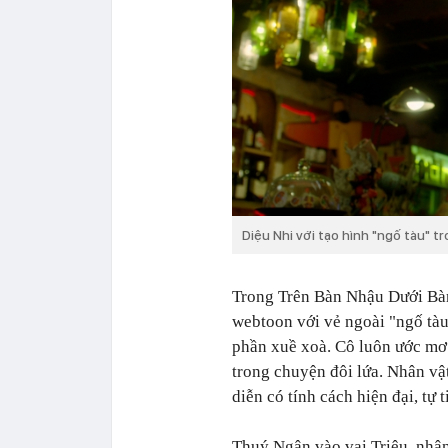
Diệu Nhi với tạo hình "ngố tàu" 
Trong Trên Bàn Nhậu Dưới Bàn
webtoon với vẻ ngoài "ngố tàu"
phần xuề xoà. Cô luôn ước mơ
trong chuyện đôi lứa. Nhân vậ
diễn có tính cách hiện đại, tự
Thuý Ngân vào vai Triệu, nhâ