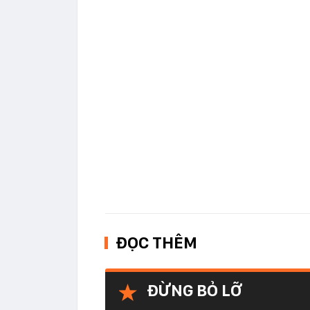
ĐỌC THÊM
ĐỪNG BỎ LỠ