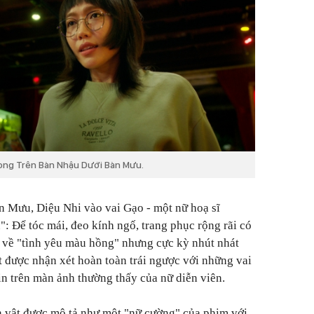
trong Trên Bàn Nhậu Dưới Bàn Mưu.
 Mưu, Diệu Nhi vào vai Gạo - một nữ hoạ sĩ
: Để tóc mái, đeo kính ngố, trang phục rộng rãi có
 về "tình yêu màu hồng" nhưng cực kỳ nhút nhát
t được nhận xét hoàn toàn trái ngược với những vai
 tin trên màn ảnh thường thấy của nữ diễn viên.
n vật được mô tả như một "nữ cường" của phim với