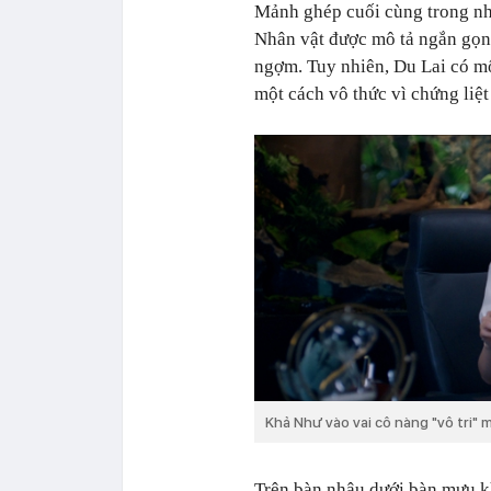
Mảnh ghép cuối cùng trong nh
Nhân vật được mô tả ngắn gọn 
ngợm. Tuy nhiên, Du Lai có mộ
một cách vô thức vì chứng liệt
Khả Như vào vai cô nàng "vô tri" m
Trên bàn nhậu dưới bàn mưu kh