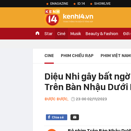
EMAGAZINE
ID.14
SHOWLIVE
Star
Ciné
Musik
Beauty & Fashion
Đời
CINE
PHIM CHIẾU RẠP
PHIM VIỆT NAM
Diệu Nhi gây bất ngờ
Trên Bàn Nhậu Dưới
ĐƯỢC ĐƯỢC,
23:00 02/11/2023
Chia sẻ
Bộ phim Trên Bàn Nhậu Dướ