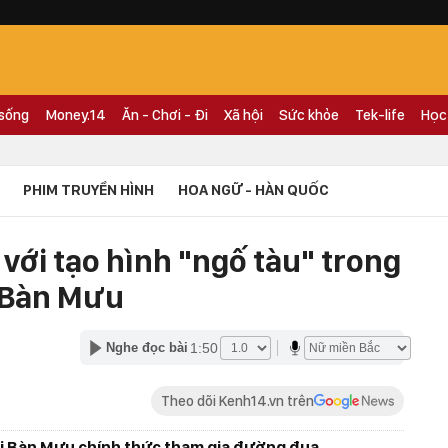
 sống
Money.14
Ăn - Chơi - Đi
Xã hội
Sức khỏe
Tek-life
Học
PHIM TRUYỀN HÌNH
HOA NGỮ - HÀN QUỐC
 với tạo hình "ngố tàu" trong
 Bàn Mưu
1:50
Nghe đọc bài
Theo dõi Kenh14.vn trên
i Bàn Mưu chính thức tham gia đường đua