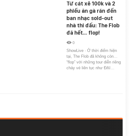
Từ cát xê 100k và 2
phiếu ăn gà rán đến
ban nhạc sold-out
nhà thi đấu: The Flob
đã hết… flop!
0
ShowLive · Ở thời điểm hiện
tại, The Flob đã không còn…
“flop” với những tour diễn riêng
cháy vé liên tục như ĐẠI…