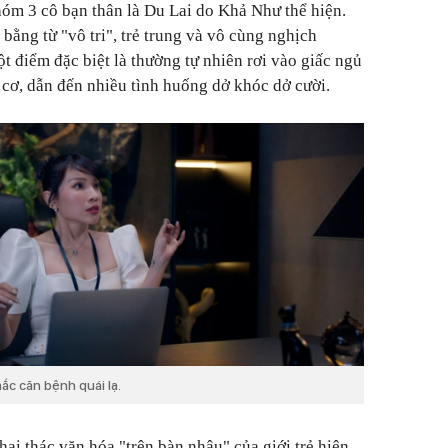
óm 3 cô bạn thân là Du Lai do Khả Như thể hiện.
bằng từ "vô tri", trẻ trung và vô cùng nghịch
t điểm đặc biệt là thường tự nhiên rơi vào giấc ngủ
 cơ, dẫn đến nhiều tình huống dở khóc dở cười.
ắc căn bệnh quái lạ.
ai thác văn hóa "trên bàn nhậu" của giới trẻ hiện