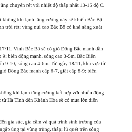
cũng chuyển rét với nhiệt độ thấp nhất 13-15 độ C.
t không khí lạnh tăng cường này sẽ khiến Bắc Bộ
nh trời rét; vùng núi cao Bắc Bộ có khả năng xuất
m 17/11, Vịnh Bắc Bộ sẽ có gió Đông Bắc mạnh dần
cấp 9; biển động mạnh, sóng cao 3-5m. Bắc Biển
ấp 9-10; sóng cao 4-6m. Từ ngày 18/11, khu vực từ
gió Đông Bắc mạnh cấp 6-7, giật cấp 8-9; biển
 không khí lạnh tăng cường kết hợp với nhiễu động
c từ Hà Tĩnh đến Khánh Hòa sẽ có mưa lớn diện
 đến gia súc, gia cầm và quá trình sinh trưởng của
ngập úng tại vùng trũng, thấp; lũ quét trên sông