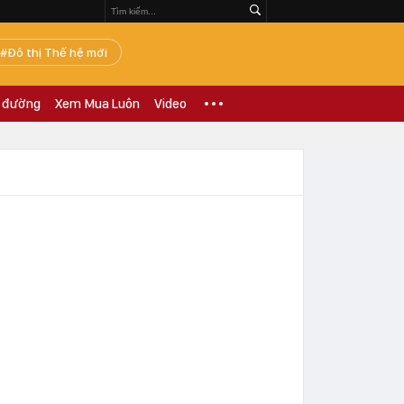
Đô thị Thế hệ mới
 đường
Xem Mua Luôn
Video