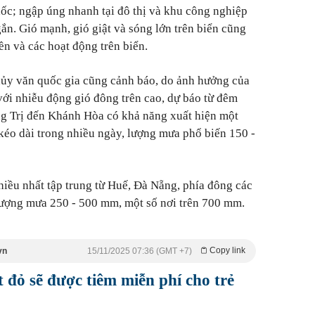
 dốc; ngập úng nhanh tại đô thị và khu công nghiệp
ắn. Gió mạnh, gió giật và sóng lớn trên biển cũng
ền và các hoạt động trên biển.
hủy văn quốc gia cũng cảnh báo, do ảnh hưởng của
ới nhiễu động gió đông trên cao, dự báo từ đêm
ng Trị đến Khánh Hòa có khả năng xuất hiện một
 kéo dài trong nhiều ngày, lượng mưa phổ biến 150 -
iều nhất tập trung từ Huế, Đà Nẵng, phía đông các
lượng mưa 250 - 500 mm, một số nơi trên 700 mm.
Copy link
vn
15/11/2025 07:36 (GMT +7)
t đỏ sẽ được tiêm miễn phí cho trẻ