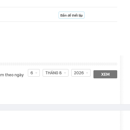
Bấm để thiết lập
6
THÁNG 8
2026
XEM
m theo ngày