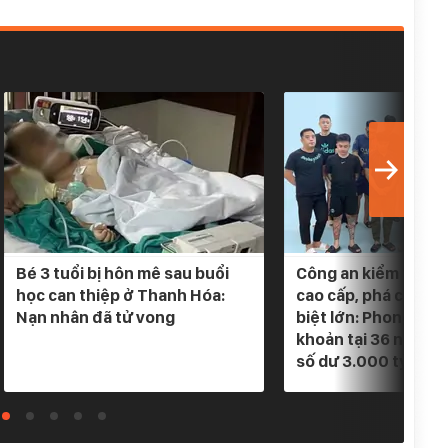
Bé 3 tuổi bị hôn mê sau buổi
Công an kiểm tra 5 
học can thiệp ở Thanh Hóa:
cao cấp, phá chuyê
Nạn nhân đã tử vong
biệt lớn: Phong tỏa
khoản tại 36 ngân h
số dư 3.000 tỷ