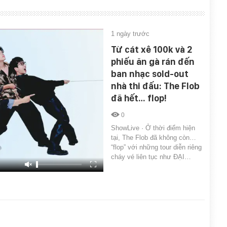
1 ngày trước
Từ cát xê 100k và 2
phiếu ăn gà rán đến
ban nhạc sold-out
nhà thi đấu: The Flob
đã hết… flop!
0
ShowLive · Ở thời điểm hiện
tại, The Flob đã không còn…
“flop” với những tour diễn riêng
cháy vé liên tục như ĐẠI…