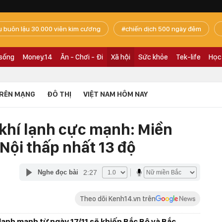
ụ buôn lậu 30.000 viên kim cương
chiến dịch 500 ngày đêm
 sống
Money.14
Ăn - Chơi - Đi
Xã hội
Sức khỏe
Tek-life
Học
RÊN MẠNG
ĐÔ THỊ
VIỆT NAM HÔM NAY
 khí lạnh cực mạnh: Miền
Nội thấp nhất 13 độ
2:27
Nghe đọc bài
Theo dõi Kenh14.vn trên
lạnh mạnh từ ngày 17/11 sẽ khiến Bắc Bộ và Bắc