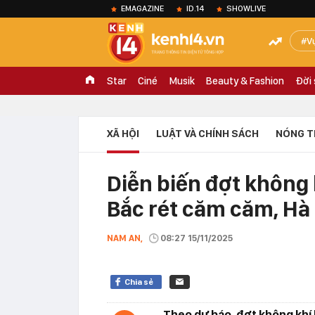
EMAGAZINE
ID.14
SHOWLIVE
V
Star
Ciné
Musik
Beauty & Fashion
Đời
XÃ HỘI
LUẬT VÀ CHÍNH SÁCH
NÓNG T
Diễn biến đợt không
Bắc rét căm căm, Hà 
NAM AN,
08:27 15/11/2025
Chia sẻ
Theo dự báo, đợt không khí 