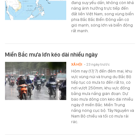
đang suy yếu dần, không còn khả
năng ảnh hưởng trực tiếp đến
đất liền Việt Nam, song vùng biển
phía Bắc Bắc Biển Đông vẫn có
gió mạnh, sóng lớn và biển động
rất mạnh.
Miền Bắc mưa lớn kéo dài nhiều ngày
XÃ HỘI
- 23 ngày trước
Hôm nay (17/7) đến đêm mai, khu
vực vùng núi và trung du Bắc Bộ
tiếp tục có mưa to đến rất to, có
nơi vượt 250mm, khu vực đồng
bằng mưa nắng gián đoạn. Dự
báo mưa dông còn kéo dài nhiều
ngày ở miền Bắc. Miền Trung
nắng nóng cục bộ. Tây Nguyên và
Nam Bộ chiều và tối có mưa rải
rác.