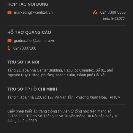
HỢP TÁC NỘI DUNG
marketing@kenh14.vn
024 7309 5555
HỖ TRỢ QUẢNG CÁO
giaitrixahoi@admicro.vn
02473007108
TRỤ SỞ HÀ NỘI
Tầng 21, Tòa nhà Center Building, Hapulico Complex, Số 01, phố
Nguyễn Huy Tưởng, phường Thanh Xuân, thành phố Hà Nội
TRỤ SỞ TP.HỒ CHÍ MINH
Tầng 4, Tòa nhà 123, số 127 Võ Văn Tần, Phường Xuân Hòa, TPHCM
Giấy phép thiết lập trang thông tin điện tử tổng hợp trên mạng số
2215/GP-TTĐT do Sở Thông tin và Truyền thông Hà Nội cấp ngày 10
tháng 4 năm 2019