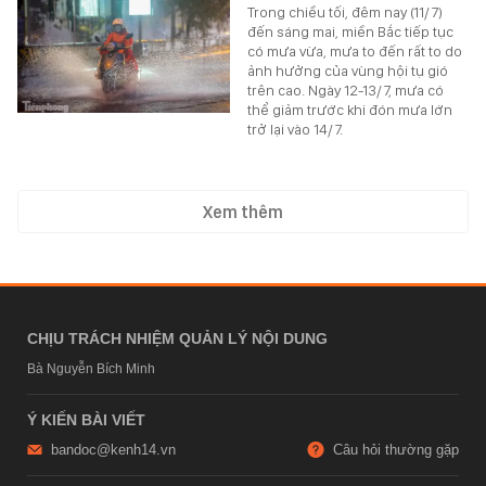
Trong chiều tối, đêm nay (11/7)
đến sáng mai, miền Bắc tiếp tục
có mưa vừa, mưa to đến rất to do
ảnh hưởng của vùng hội tụ gió
trên cao. Ngày 12-13/7, mưa có
thể giảm trước khi đón mưa lớn
trở lại vào 14/7.
Xem thêm
CHỊU TRÁCH NHIỆM QUẢN LÝ NỘI DUNG
Bà Nguyễn Bích Minh
Ý KIẾN BÀI VIẾT
bandoc@kenh14.vn
Câu hỏi thường gặp