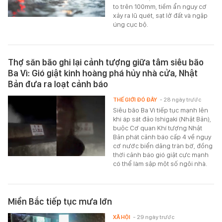
to trên 100mm, tiềm ẩn nguy cơ
xảy ra lũ quét, sạt lở đất và ngập
úng cục bộ.
Thợ săn bão ghi lại cảnh tượng giữa tâm siêu bão
Ba Vì: Gió giật kinh hoàng phá hủy nhà cửa, Nhật
Bản đưa ra loạt cảnh báo
THẾ GIỚI ĐÓ ĐÂY
- 28 ngày trước
Siêu bão Ba Vì tiếp tục mạnh lên
khi áp sát đảo Ishigaki (Nhật Bản),
buộc Cơ quan Khí tượng Nhật
Bản phát cảnh báo cấp 4 về nguy
cơ nước biển dâng tràn bờ, đồng
thời cảnh báo gió giật cực mạnh
có thể làm sập một số ngôi nhà.
Miền Bắc tiếp tục mưa lớn
XÃ HỘI
- 29 ngày trước