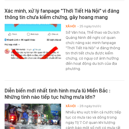
Xác minh, xử lý fanpage "Thời Tiết Hà Nội" vì đăng
thông tin chưa kiểm chứng, gây hoang mang
XÃ HỘI
- 25 ngày trước
Sở Văn hóa, Thể thao và Du lịch
Quảng Ninh đề nghị cơ quan
chức năng xác minh fanpage
"Thời Tiết Hà Nội" vì đăng thông
tin thời tiết chưa được kiểm
chứng, có nguy cơ ảnh hưởng
đến hoạt động du lịch của địa
phương.
Diễn biến mới nhất tình hình mưa lũ Miền Bắc :
Những tỉnh nào tiếp tục hứng mưa lớn?
XÃ HỘI
- 28 ngày trước
Nhiều khu vực trên cả nước tiếp
tục có mưa rào và dông trong
ngày 11/7. Cơ quan khí tượng
cảnh báo một số nơi có mưa rất