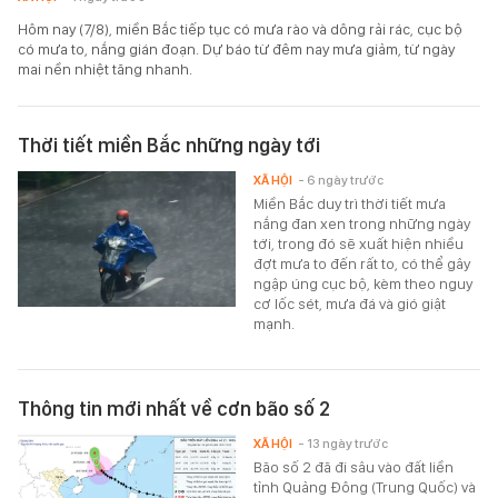
Hôm nay (7/8), miền Bắc tiếp tục có mưa rào và dông rải rác, cục bộ
có mưa to, nắng gián đoạn. Dự báo từ đêm nay mưa giảm, từ ngày
mai nền nhiệt tăng nhanh.
Thời tiết miền Bắc những ngày tới
XÃ HỘI
- 6 ngày trước
Miền Bắc duy trì thời tiết mưa
nắng đan xen trong những ngày
tới, trong đó sẽ xuất hiện nhiều
đợt mưa to đến rất to, có thể gây
ngập úng cục bộ, kèm theo nguy
cơ lốc sét, mưa đá và gió giật
mạnh.
Thông tin mới nhất về cơn bão số 2
XÃ HỘI
- 13 ngày trước
Bão số 2 đã đi sâu vào đất liền
tỉnh Quảng Đông (Trung Quốc) và