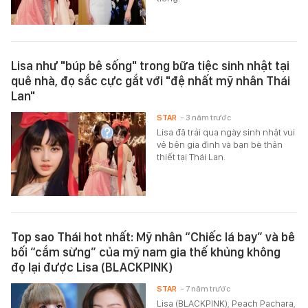
Lisa như "búp bê sống" trong bữa tiệc sinh nhật tại
quê nhà, đọ sắc cực gắt với "đệ nhất mỹ nhân Thái
Lan"
STAR
- 3 năm trước
Lisa đã trải qua ngày sinh nhật vui
vẻ bên gia đình và bạn bè thân
thiết tại Thái Lan.
Top sao Thái hot nhất: Mỹ nhân “Chiếc lá bay” và bê
bối “cắm sừng” của mỹ nam gia thế khủng không
đọ lại được Lisa (BLACKPINK)
STAR
- 7 năm trước
Lisa (BLACKPINK), Peach Pachara,