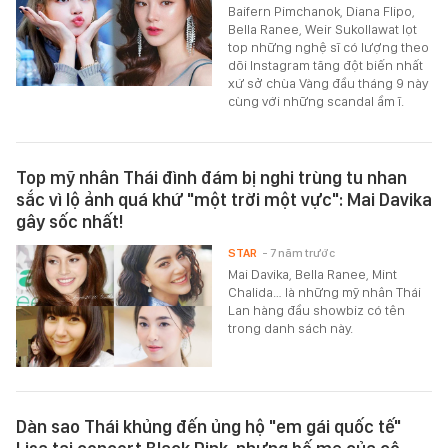
Baifern Pimchanok, Diana Flipo,
Bella Ranee, Weir Sukollawat lọt
top những nghệ sĩ có lượng theo
dõi Instagram tăng đột biến nhất
xứ sở chùa Vàng đầu tháng 9 này
cùng với những scandal ầm ĩ.
Top mỹ nhân Thái đình đám bị nghi trùng tu nhan
sắc vì lộ ảnh quá khứ "một trời một vực": Mai Davika
gây sốc nhất!
STAR
- 7 năm trước
Mai Davika, Bella Ranee, Mint
Chalida… là những mỹ nhân Thái
Lan hàng đầu showbiz có tên
trong danh sách này.
Dàn sao Thái khủng đến ủng hộ "em gái quốc tế"