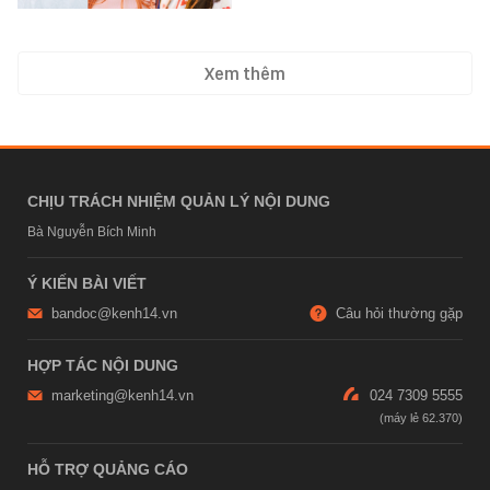
Xem thêm
CHỊU TRÁCH NHIỆM QUẢN LÝ NỘI DUNG
Bà Nguyễn Bích Minh
Ý KIẾN BÀI VIẾT
bandoc@kenh14.vn
Câu hỏi thường gặp
HỢP TÁC NỘI DUNG
marketing@kenh14.vn
024 7309 5555
HỖ TRỢ QUẢNG CÁO