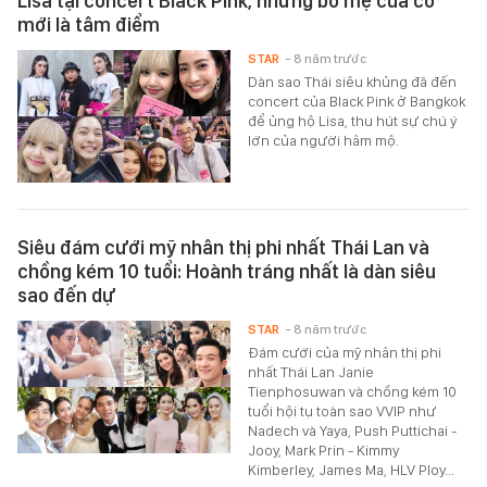
Lisa tại concert Black Pink, nhưng bố mẹ của cô
mới là tâm điểm
STAR
- 8 năm trước
Dàn sao Thái siêu khủng đã đến
concert của Black Pink ở Bangkok
để ủng hộ Lisa, thu hút sự chú ý
lớn của người hâm mộ.
Siêu đám cưới mỹ nhân thị phi nhất Thái Lan và
chồng kém 10 tuổi: Hoành tráng nhất là dàn siêu
sao đến dự
STAR
- 8 năm trước
Đám cưới của mỹ nhân thị phi
nhất Thái Lan Janie
Tienphosuwan và chồng kém 10
tuổi hội tụ toàn sao VVIP như
Nadech và Yaya, Push Puttichai -
Jooy, Mark Prin - Kimmy
Kimberley, James Ma, HLV Ploy...