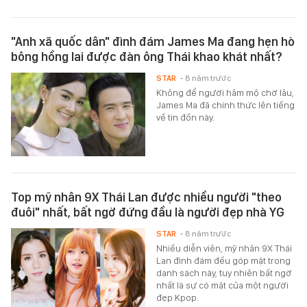
"Anh xã quốc dân" đình đám James Ma đang hẹn hò
bông hồng lai được đàn ông Thái khao khát nhất?
STAR
- 8 năm trước
Không để người hâm mộ chờ lâu,
James Ma đã chính thức lên tiếng
về tin đồn này.
Top mỹ nhân 9X Thái Lan được nhiều người "theo
đuôi" nhất, bất ngờ đứng đầu là người đẹp nhà YG
STAR
- 8 năm trước
Nhiều diễn viên, mỹ nhân 9X Thái
Lan đình đám đều góp mặt trong
danh sách này, tuy nhiên bất ngờ
nhất là sự có mặt của một người
đẹp Kpop.