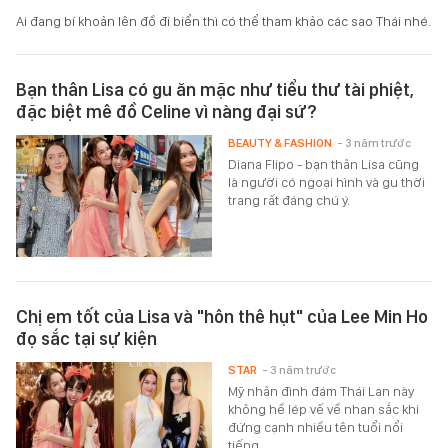
Ai đang bí khoản lên đồ đi biển thì có thể tham khảo các sao Thái nhé.
Bạn thân Lisa có gu ăn mặc như tiểu thư tài phiệt,
đặc biệt mê đồ Celine vì nàng đại sứ?
BEAUTY & FASHION
- 3 năm trước
Diana Flipo - bạn thân Lisa cũng
là người có ngoại hình và gu thời
trang rất đáng chú ý.
Chị em tốt của Lisa và "hôn thê hụt" của Lee Min Ho
đọ sắc tại sự kiện
STAR
- 3 năm trước
Mỹ nhân đình đám Thái Lan này
không hề lép vế về nhan sắc khi
đứng cạnh nhiều tên tuổi nổi
tiếng.