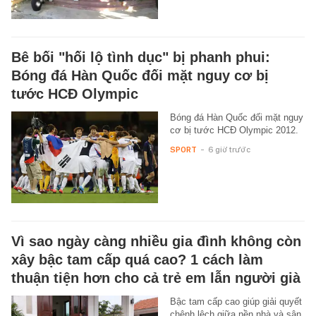
Bê bối "hối lộ tình dục" bị phanh phui:
Bóng đá Hàn Quốc đối mặt nguy cơ bị
tước HCĐ Olympic
Bóng đá Hàn Quốc đối mặt nguy
cơ bị tước HCĐ Olympic 2012.
SPORT
-
6 giờ trước
Vì sao ngày càng nhiều gia đình không còn
xây bậc tam cấp quá cao? 1 cách làm
thuận tiện hơn cho cả trẻ em lẫn người già
Bậc tam cấp cao giúp giải quyết
chênh lệch giữa nền nhà và sân,