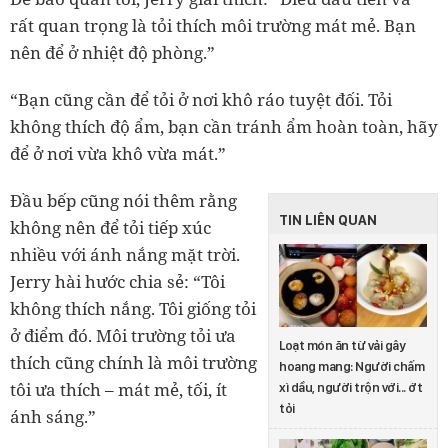
rất quan trọng là tỏi thích môi trường mát mẻ. Bạn
nên để ở nhiệt độ phòng.”
“Bạn cũng cần để tỏi ở nơi khô ráo tuyệt đối. Tỏi
không thích độ ẩm, bạn cần tránh ẩm hoàn toàn, hãy
để ở nơi vừa khô vừa mát.”
Đầu bếp cũng nói thêm rằng
TIN LIÊN QUAN
không nên để tỏi tiếp xúc
nhiều với ánh nắng mặt trời.
Jerry hài hước chia sẻ: “Tôi
không thích nắng. Tôi giống tỏi
ở điểm đó. Môi trường tỏi ưa
Loạt món ăn từ vải gây
thích cũng chính là môi trường
hoang mang: Người chấm
tôi ưa thích – mát mẻ, tối, ít
xì dầu, người trộn với... ớt
tỏi
ánh sáng.”