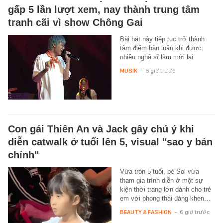
gấp 5 lần lượt xem, nay thành trung tâm
tranh cãi vì show Chông Gai
Bài hát này tiếp tục trở thành
tâm điểm bàn luận khi được
nhiều nghệ sĩ làm mới lại.
MUSIK
-
6 giờ trước
Con gái Thiên An và Jack gây chú ý khi
diễn catwalk ở tuổi lên 5, visual "sao y bản
chính"
Vừa tròn 5 tuổi, bé Sol vừa
tham gia trình diễn ở một sự
kiện thời trang lớn dành cho trẻ
em với phong thái đáng khen…
BEAUTY & FASHION
-
6 giờ trước