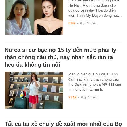
Chỉ xuất hiện ít phút trong Mùa
Hè Năm Ấy, những đoạn clip
của cô Sinh dạy Hoá do diễn
viên Trình Mỹ Duyên đóng hút…
CINE
-
6 giờ trước
Nữ ca sĩ cờ bạc nợ 15 tỷ đến mức phải ly
thân chồng cầu thủ, nay nhan sắc tàn tạ
héo úa không tin nổi
Màn lộ diện của nữ ca sĩ đình
đám sau khi ly thân chồng cầu
thủ đã khiến cho cả MXH không
tin nổi vào mắt mình.
STAR
-
6 giờ trước
Tất cả tài xế chú ý đề xuất mới nhất của Bộ