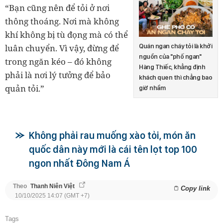
“Bạn cũng nên để tỏi ở nơi
thông thoáng. Nơi mà không
khí không bị tù đọng mà có thể
luân chuyển. Vì vậy, đừng để
Quán ngan cháy tỏi là khởi
nguồn của "phố ngan"
trong ngăn kéo – đó không
Hàng Thiếc, khẳng định
phải là nơi lý tưởng để bảo
khách quen thì chẳng bao
quản tỏi.”
giờ nhầm
Không phải rau muống xào tỏi, món ăn
quốc dân này mới là cái tên lọt top 100
ngon nhất Đông Nam Á
Theo
Thanh Niên Việt
Copy link
10/10/2025 14:07 (GMT +7)
Tags