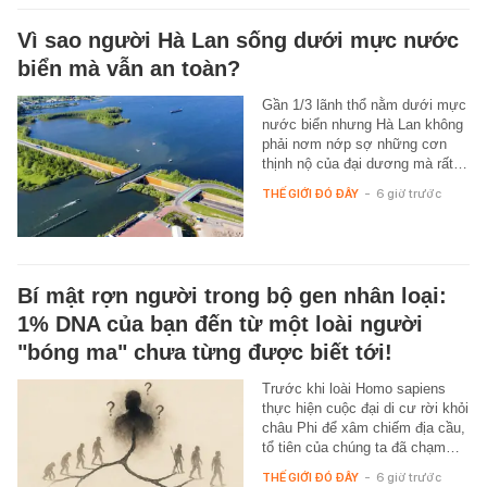
Vì sao người Hà Lan sống dưới mực nước
biển mà vẫn an toàn?
Gần 1/3 lãnh thổ nằm dưới mực
nước biển nhưng Hà Lan không
phải nơm nớp sợ những cơn
thịnh nộ của đại dương mà rất…
THẾ GIỚI ĐÓ ĐÂY
-
6 giờ trước
Bí mật rợn người trong bộ gen nhân loại:
1% DNA của bạn đến từ một loài người
"bóng ma" chưa từng được biết tới!
Trước khi loài Homo sapiens
thực hiện cuộc đại di cư rời khỏi
châu Phi để xâm chiếm địa cầu,
tổ tiên của chúng ta đã chạm…
THẾ GIỚI ĐÓ ĐÂY
-
6 giờ trước