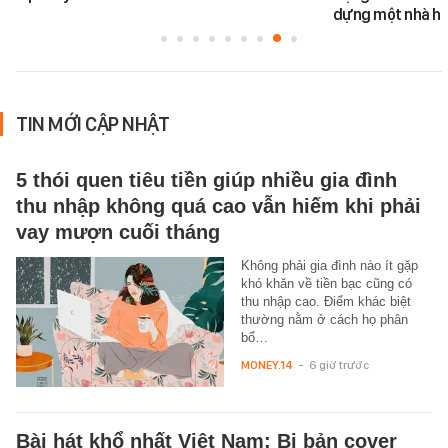
dựng một nhà há
TIN MỚI CẬP NHẬT
5 thói quen tiêu tiền giúp nhiều gia đình
thu nhập không quá cao vẫn hiếm khi phải
vay mượn cuối tháng
Không phải gia đình nào ít gặp
khó khăn về tiền bạc cũng có
thu nhập cao. Điểm khác biệt
thường nằm ở cách họ phân
bổ…
MONEY.14
-
6 giờ trước
Bài hát khổ nhất Việt Nam: Bị bản cover