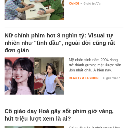
XÃ HỘI
-
6 giờ trước
Nữ chính phim hot 8 nghìn tỷ: Visual tự
nhiên như "tình đầu", ngoài đời cũng rất
đơn giản
Mỹ nhân sinh năm 2004 đang
trở thành gương mặt được săn
đón nhất châu Á hiện nay.
BEAUTY & FASHION
-
6 giờ trước
Cô giáo dạy Hoá gây sốt phim giờ vàng,
hút triệu lượt xem là ai?