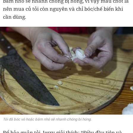
băm nhỏ sẽ nhanh chóng bị hỏng, vì vậy mấu chốt là
nên mua củ tỏi còn nguyên và chỉ bóc/chế biến khi
cần dùng.
Tỏi đã bóc vỏ hoặc băm nhỏ sẽ nhanh chóng bị hỏng.
Để bảo quản tỏi, Jerry giải thích: “Điều đầu tiên và