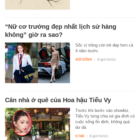
“Nữ cơ trưởng đẹp nhất lịch sử hàng
không” giờ ra sao?
Sốc vì trông còn trẻ đẹp hơn cả
4 năm trước.
ĐỜI SỐNG
-
6 giờ trước
Căn nhà ở quê của Hoa hậu Tiểu Vy
Trước khi bước vào showbiz,
Tiểu Vy từng chia sẻ gia đình có
cuộc sống ổn định, không quá
dư dả.
STAR
-
6 giờ trước