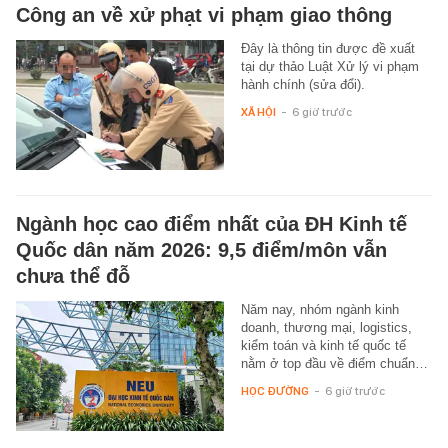
Công an về xử phạt vi phạm giao thông
Đây là thông tin được đề xuất
tại dự thảo Luật Xử lý vi phạm
hành chính (sửa đổi).
XÃ HỘI
-
6 giờ trước
Ngành học cao điểm nhất của ĐH Kinh tế
Quốc dân năm 2026: 9,5 điểm/môn vẫn
chưa thể đỗ
Năm nay, nhóm ngành kinh
doanh, thương mại, logistics,
kiểm toán và kinh tế quốc tế
nằm ở top đầu về điểm chuẩn…
HỌC ĐƯỜNG
-
6 giờ trước