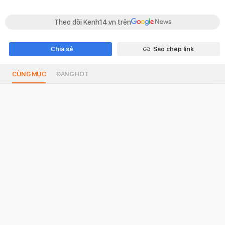
Theo dõi Kenh14.vn trên
Chia sẻ
Sao chép link
CÙNG MỤC
ĐANG HOT