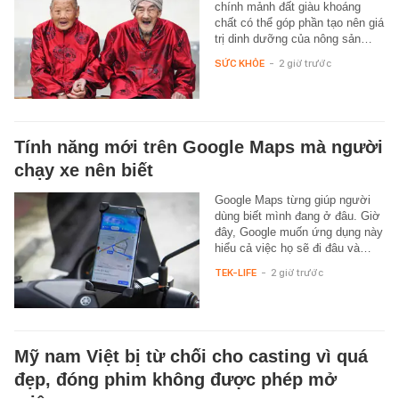
chính mảnh đất giàu khoáng
chất có thể góp phần tạo nên giá
trị dinh dưỡng của nông sản…
SỨC KHỎE
-
2 giờ trước
Tính năng mới trên Google Maps mà người
chạy xe nên biết
Google Maps từng giúp người
dùng biết mình đang ở đâu. Giờ
đây, Google muốn ứng dụng này
hiểu cả việc họ sẽ đi đâu và…
TEK-LIFE
-
2 giờ trước
Mỹ nam Việt bị từ chối cho casting vì quá
đẹp, đóng phim không được phép mở