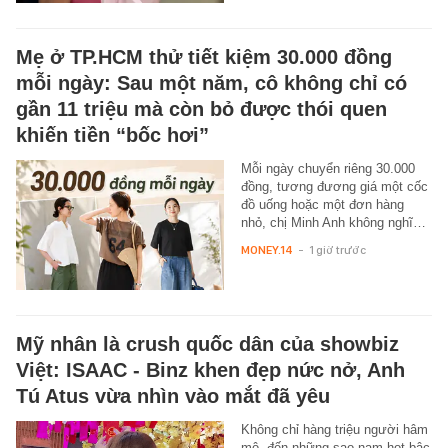
Mẹ ở TP.HCM thử tiết kiệm 30.000 đồng
mỗi ngày: Sau một năm, cô không chỉ có
gần 11 triệu mà còn bỏ được thói quen
khiến tiền “bốc hơi”
Mỗi ngày chuyển riêng 30.000
đồng, tương đương giá một cốc
đồ uống hoặc một đơn hàng
nhỏ, chị Minh Anh không nghĩ…
MONEY.14
-
1 giờ trước
Mỹ nhân là crush quốc dân của showbiz
Việt: ISAAC - Binz khen đẹp nức nở, Anh
Tú Atus vừa nhìn vào mắt đã yêu
Không chỉ hàng triệu người hâm
mộ, đến những sao nam hot bậc