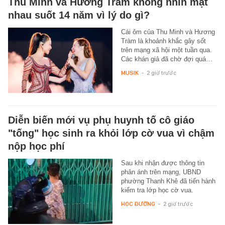
Thu Minh và Hương Tràm không nhìn mặt
nhau suốt 14 năm vì lý do gì?
Cái ôm của Thu Minh và Hương
Tràm là khoảnh khắc gây sốt
trên mạng xã hội một tuần qua.
Các khán giả đã chờ đợi quá…
MUSIK
-
2 giờ trước
Diễn biến mới vụ phụ huynh tố cô giáo
"tống" học sinh ra khỏi lớp cờ vua vì chậm
nộp học phí
Sau khi nhận được thông tin
phản ánh trên mạng, UBND
phường Thanh Khê đã tiến hành
kiểm tra lớp học cờ vua.
HỌC ĐƯỜNG
-
2 giờ trước