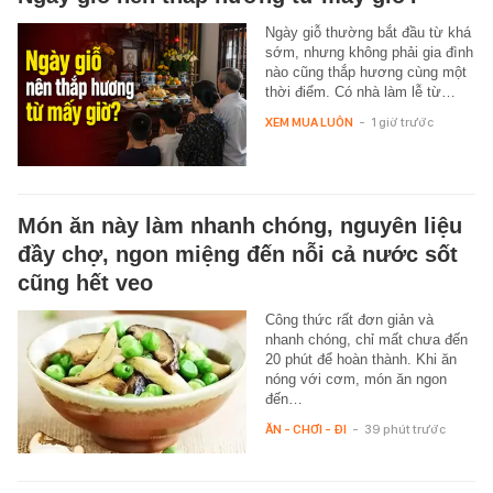
Ngày giỗ thường bắt đầu từ khá
sớm, nhưng không phải gia đình
nào cũng thắp hương cùng một
thời điểm. Có nhà làm lễ từ…
XEM MUA LUÔN
-
1 giờ trước
Món ăn này làm nhanh chóng, nguyên liệu
đầy chợ, ngon miệng đến nỗi cả nước sốt
cũng hết veo
Công thức rất đơn giản và
nhanh chóng, chỉ mất chưa đến
20 phút để hoàn thành. Khi ăn
nóng với cơm, món ăn ngon
đến…
ĂN - CHƠI - ĐI
-
39 phút trước