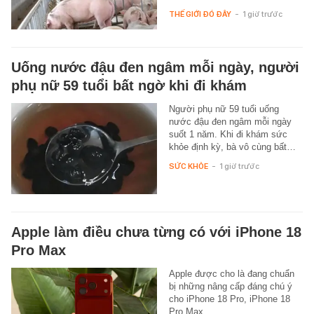
THẾ GIỚI ĐÓ ĐÂY
-
1 giờ trước
Uống nước đậu đen ngâm mỗi ngày, người
phụ nữ 59 tuổi bất ngờ khi đi khám
Người phụ nữ 59 tuổi uống
nước đậu đen ngâm mỗi ngày
suốt 1 năm. Khi đi khám sức
khỏe định kỳ, bà vô cùng bất…
SỨC KHỎE
-
1 giờ trước
Apple làm điều chưa từng có với iPhone 18
Pro Max
Apple được cho là đang chuẩn
bị những nâng cấp đáng chú ý
cho iPhone 18 Pro, iPhone 18
Pro Max.