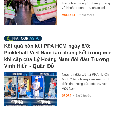
triệu chiếc trong 18 tháng, mang
về khoản doanh thu chưa tới…
MONEY.14
-
2 giờ trước
Kết quả bán kết PPA HCM ngày 8/8:
Pickleball Việt Nam tạo chung kết trong mơ
khi cặp của Lý Hoàng Nam đối đầu Trương
Vinh Hiển - Quân Đỗ
Ngày thi đấu 8/8 tại PPA Ho Chi
Minh 2026 chứng kiến màn trình
diễn ấn tượng của các tay vợt
Việt Nam.
SPORT
-
2 giờ trước