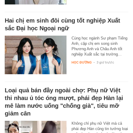
Hai chị em sinh đôi cùng tốt nghiệp Xuất
sắc Đại học Ngoại ngữ
Cùng học ngành Sư phạm Tiếng
Anh, cặp chị em song sinh
Phương Anh và Châu Anh tốt
nghiệp Xuất sắc tại trường…
HỌC ĐƯỜNG
-
3 giờ trước
Loại quả bán đầy ngoài chợ: Phụ nữ Việt
thi nhau ủ tóc óng mượt, phái đẹp Hàn lại
mê làm nước uống "chống già", tiêu mỡ
giảm cân
Không chỉ phụ nữ Việt mà cả
phái đẹp Hàn cũng tin tưởng loại