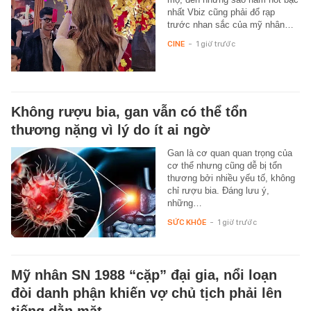
nhất Vbiz cũng phải đổ rạp
trước nhan sắc của mỹ nhân…
CINE
-
1 giờ trước
Không rượu bia, gan vẫn có thể tổn
thương nặng vì lý do ít ai ngờ
Gan là cơ quan quan trọng của
cơ thể nhưng cũng dễ bị tổn
thương bởi nhiều yếu tố, không
chỉ rượu bia. Đáng lưu ý,
những…
SỨC KHỎE
-
1 giờ trước
Mỹ nhân SN 1988 “cặp” đại gia, nổi loạn
đòi danh phận khiến vợ chủ tịch phải lên