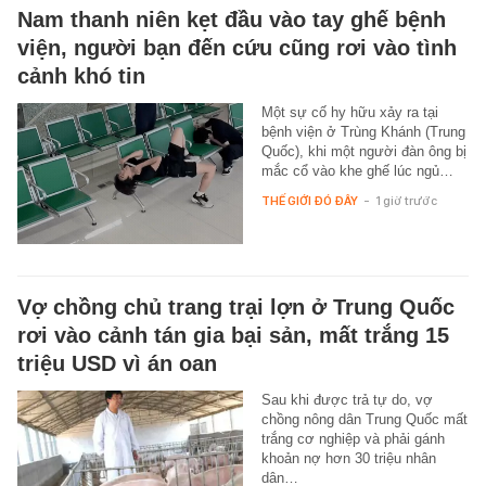
Nam thanh niên kẹt đầu vào tay ghế bệnh
viện, người bạn đến cứu cũng rơi vào tình
cảnh khó tin
Một sự cố hy hữu xảy ra tại
bệnh viện ở Trùng Khánh (Trung
Quốc), khi một người đàn ông bị
mắc cổ vào khe ghế lúc ngủ…
THẾ GIỚI ĐÓ ĐÂY
-
1 giờ trước
Vợ chồng chủ trang trại lợn ở Trung Quốc
rơi vào cảnh tán gia bại sản, mất trắng 15
triệu USD vì án oan
Sau khi được trả tự do, vợ
chồng nông dân Trung Quốc mất
trắng cơ nghiệp và phải gánh
khoản nợ hơn 30 triệu nhân
dân…