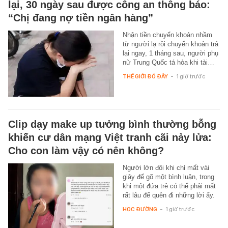
lại, 30 ngày sau được công an thông báo:
“Chị đang nợ tiền ngân hàng”
Nhận tiền chuyển khoản nhầm
từ người lạ rồi chuyển khoản trả
lại ngay, 1 tháng sau, người phụ
nữ Trung Quốc tá hỏa khi tài…
THẾ GIỚI ĐÓ ĐÂY
-
1 giờ trước
Clip dạy make up tưởng bình thường bỗng
khiến cư dân mạng Việt tranh cãi nảy lửa:
Cho con làm vậy có nên không?
Người lớn đôi khi chỉ mất vài
giây để gõ một bình luận, trong
khi một đứa trẻ có thể phải mất
rất lâu để quên đi những lời ấy.
HỌC ĐƯỜNG
-
1 giờ trước