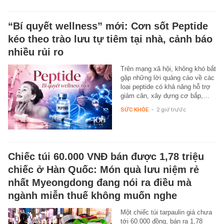
“Bí quyết wellness” mới: Cơn sốt Peptide
kéo theo trào lưu tự tiêm tại nhà, cảnh báo
nhiều rủi ro
Trên mạng xã hội, không khó bắt
gặp những lời quảng cáo về các
loại peptide có khả năng hỗ trợ
giảm cân, xây dựng cơ bắp,…
SỨC KHỎE
-
2 giờ trước
Chiếc túi 60.000 VNĐ bán được 1,78 triệu
chiếc ở Hàn Quốc: Món quà lưu niệm rẻ
nhất Myeongdong đang nói ra điều mà
ngành miễn thuế không muốn nghe
Một chiếc túi tarpaulin giá chưa
tới 60.000 đồng, bán ra 1,78