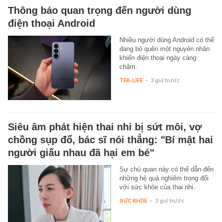
Thông báo quan trọng đến người dùng
điện thoại Android
Nhiều người dùng Android có thể
đang bỏ quên một nguyên nhân
khiến điện thoại ngày càng
chậm.
TEK-LIFE
-
3 giờ trước
Siêu âm phát hiện thai nhi bị sứt môi, vợ
chồng sụp đổ, bác sĩ nói thẳng: "Bí mật hai
người giấu nhau đã hại em bé"
Sự chủ quan này có thể dẫn đến
những hệ quả nghiêm trọng đối
với sức khỏe của thai nhi.
SỨC KHỎE
-
3 giờ trước