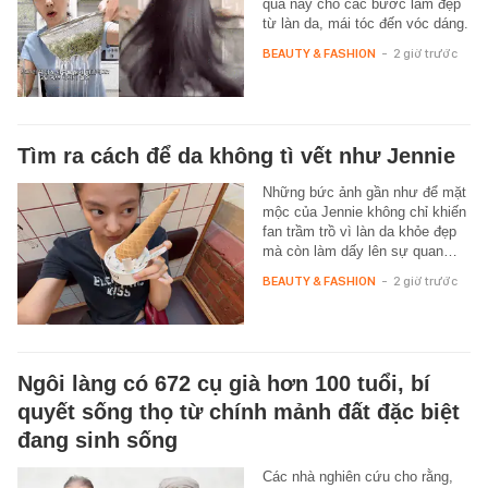
quả này cho các bước làm đẹp
từ làn da, mái tóc đến vóc dáng.
BEAUTY & FASHION
-
2 giờ trước
Tìm ra cách để da không tì vết như Jennie
Những bức ảnh gần như để mặt
mộc của Jennie không chỉ khiến
fan trầm trồ vì làn da khỏe đẹp
mà còn làm dấy lên sự quan…
BEAUTY & FASHION
-
2 giờ trước
Ngôi làng có 672 cụ già hơn 100 tuổi, bí
quyết sống thọ từ chính mảnh đất đặc biệt
đang sinh sống
Các nhà nghiên cứu cho rằng,