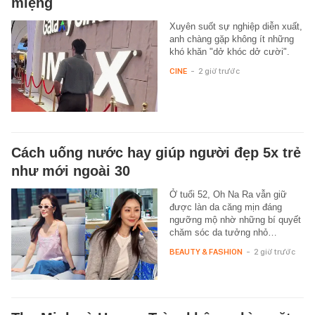
miệng
Xuyên suốt sự nghiệp diễn xuất,
anh chàng gặp không ít những
khó khăn "dở khóc dở cười".
CINE
-
2 giờ trước
Cách uống nước hay giúp người đẹp 5x trẻ
như mới ngoài 30
Ở tuổi 52, Oh Na Ra vẫn giữ
được làn da căng mịn đáng
ngưỡng mộ nhờ những bí quyết
chăm sóc da tưởng nhỏ…
BEAUTY & FASHION
-
2 giờ trước