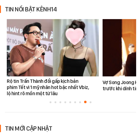
TIN NỔI BẬT KÊNH14
Rộ tin Trấn Thành đổi gấp kịch bản
Vợ Song Joong K
phim Tết vì 1 mỹ nhân hot bậc nhất Vbiz,
trước khi dính tin
lộ hint rõ mồn một từ lâu
TIN MỚI CẬP NHẬT