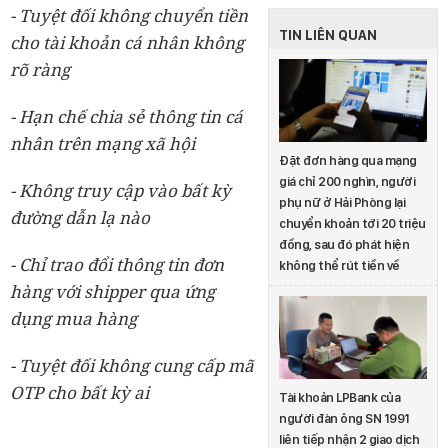
- Tuyệt đối không chuyển tiền
TIN LIÊN QUAN
cho tài khoản cá nhân không
rõ ràng
- Hạn chế chia sẻ thông tin cá
nhân trên mạng xã hội
Đặt đơn hàng qua mạng
giá chỉ 200 nghìn, người
- Không truy cập vào bất kỳ
phụ nữ ở Hải Phòng lại
đường dẫn lạ nào
chuyển khoản tới 20 triệu
đồng, sau đó phát hiện
- Chỉ trao đổi thông tin đơn
không thể rút tiền về
hàng với shipper qua ứng
dụng mua hàng
- Tuyệt đối không cung cấp mã
OTP cho bất kỳ ai
Tài khoản LPBank của
người đàn ông SN 1991
liên tiếp nhận 2 giao dịch