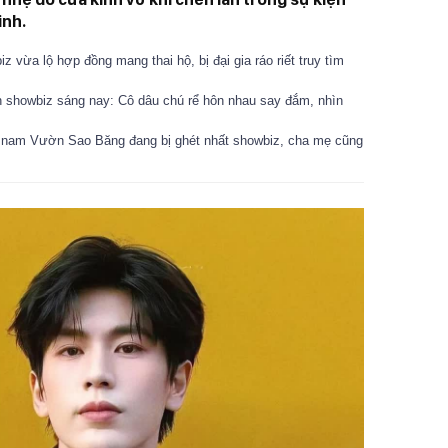
inh.
 vừa lộ hợp đồng mang thai hộ, bị đại gia ráo riết truy tìm
 showbiz sáng nay: Cô dâu chú rể hôn nhau say đắm, nhìn
ỹ nam Vườn Sao Băng đang bị ghét nhất showbiz, cha mẹ cũng