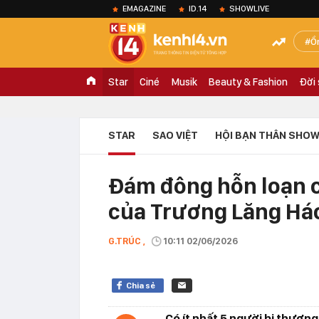
EMAGAZINE
ID.14
SHOWLIVE
Ồ
Star
Ciné
Musik
Beauty & Fashion
Đời
STAR
SAO VIỆT
HỘI BẠN THÂN SHOW
Đám đông hỗn loạn c
của Trương Lăng Há
G.TRÚC ,
10:11 02/06/2026
Chia sẻ
Có ít nhất 5 người bị thương