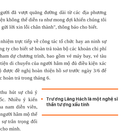
người đã vượt quãng đường dài từ các địa phương
kiện không thể diễn ra như mong đợi khiến chúng tôi
gửi lời xin lỗi chân thành", thông báo cho biết.
nhiệm trực tiếp về công tác tổ chức hay an ninh sự
g ty cho biết sẽ hoàn trả toàn bộ các khoản chi phí
 tham dự chương trình, bao gồm vé máy bay, vé tàu
 tiện di chuyển của người hâm mộ đủ điều kiện xác
 được đề nghị hoàn thiện hồ sơ trước ngày 3/6 để
c hoàn trả trong tháng 6.
thu hút sự chú ý
Trương Lăng Hách là một nghệ sĩ
ốc. Nhiều ý kiến
thần tượng xấu tính
a nam diễn viên,
ợ người hâm mộ thể
 sự trân trọng đối
 cho mình.