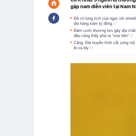
gặp nam diễn viên tại Nam N
Đã có tung tích của ngọc nữ showbiz
đòi hàng trăm tỷ đồng
Đám cưới thượng lưu gây địa chấn
đâu cũng thấy phả ra "mùi tiền"
Căng: Đài truyền hình cắt sóng m
bị vạ lây