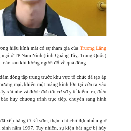
ương hiệu kính mắt có sự tham gia của
Trương Lăng
g mại ở TP Nam Ninh (tỉnh Quảng Tây, Trung Quốc)
 toàn sau khi lượng người đổ về quá đông.
 đám đông tập trung trước khu vực tổ chức đã tạo áp
 thương mại, khiến một mảng kính lớn tại cửa ra vào
xây xát nhẹ và được đưa tới cơ sở y tế kiểm tra, điều
 báo hủy chương trình trực tiếp, chuyển sang hình
ã xếp hàng từ rất sớm, thậm chí chờ đợi nhiều giờ
 sinh năm 1997. Tuy nhiên, sự kiện bất ngờ bị hủy