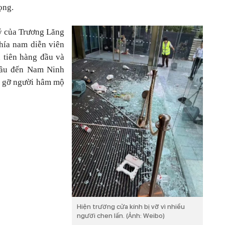
ọng.
lý của Trương Lăng
Phía nam diễn viên
 tiên hàng đầu và
 đầu đến Nam Ninh
p gỡ người hâm mộ
Hiện trường cửa kính bị vỡ vì nhiều
người chen lấn. (Ảnh: Weibo)