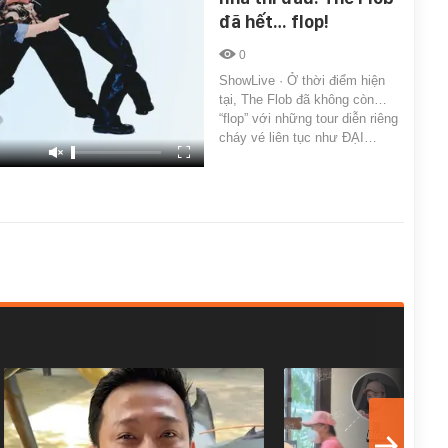
đã hết… flop!
0
ShowLive · Ở thời điểm hiện
tại, The Flob đã không còn…
“flop” với những tour diễn riêng
cháy vé liên tục như ĐẠI…