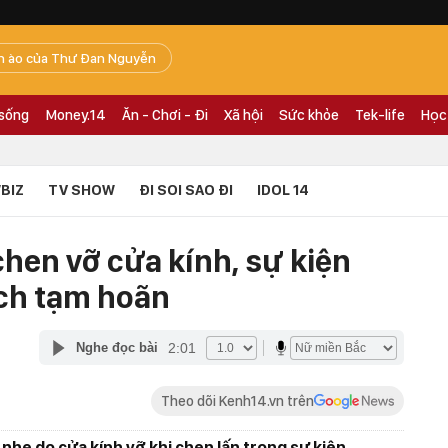
n ào của Thư Đan Nguyễn
 sống
Money.14
Ăn - Chơi - Đi
Xã hội
Sức khỏe
Tek-life
Học
BIZ
TV SHOW
ĐI SOI SAO ĐI
IDOL 14
hen vỡ cửa kính, sự kiện
ch tạm hoãn
2:01
Nghe đọc bài
Theo dõi Kenh14.vn trên
 nhẹ do cửa kính vỡ khi chen lấn trong sự kiện