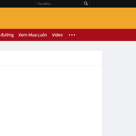
 đường
Xem Mua Luôn
Video