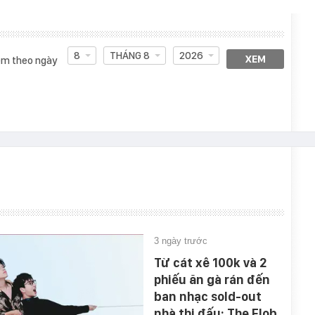
8
THÁNG 8
2026
XEM
m theo ngày
3 ngày trước
Từ cát xê 100k và 2
phiếu ăn gà rán đến
ban nhạc sold-out
nhà thi đấu: The Flob