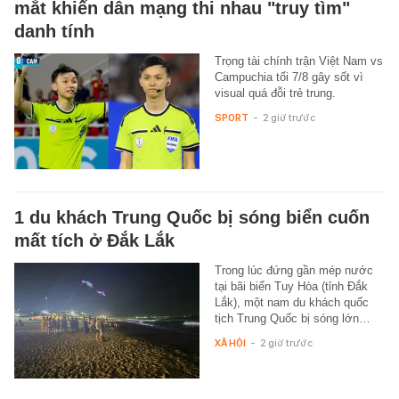
mắt khiến dân mạng thi nhau "truy tìm"
danh tính
Trọng tài chính trận Việt Nam vs
Campuchia tối 7/8 gây sốt vì
visual quá đỗi trẻ trung.
SPORT
-
2 giờ trước
1 du khách Trung Quốc bị sóng biển cuốn
mất tích ở Đắk Lắk
Trong lúc đứng gần mép nước
tại bãi biển Tuy Hòa (tỉnh Đắk
Lắk), một nam du khách quốc
tịch Trung Quốc bị sóng lớn…
XÃ HỘI
-
2 giờ trước