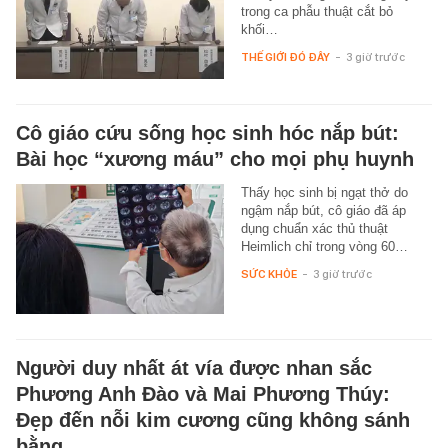
trong ca phẫu thuật cắt bỏ
khối…
THẾ GIỚI ĐÓ ĐÂY
-
3 giờ trước
Cô giáo cứu sống học sinh hóc nắp bút:
Bài học “xương máu” cho mọi phụ huynh
Thấy học sinh bị ngạt thở do
ngậm nắp bút, cô giáo đã áp
dụng chuẩn xác thủ thuật
Heimlich chỉ trong vòng 60…
SỨC KHỎE
-
3 giờ trước
Người duy nhất át vía được nhan sắc
Phương Anh Đào và Mai Phương Thúy:
Đẹp đến nỗi kim cương cũng không sánh
bằng