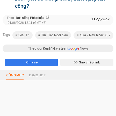
công?
Theo
Đời sống Pháp luật
Copy link
01/06/2026 18:11 (GMT +7)
Tags
Giải Trí
Tin Tức Ngôi Sao
Xưa - Nay Khác Gì?
Theo dõi Kenh14.vn trên
Chia sẻ
Sao chép link
CÙNG MỤC
ĐANG HOT