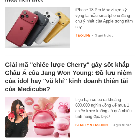
iPhone 18 Pro Max được kỳ
vọng là mẫu smartphone đáng
chú ý nhất của Apple trong năm
nay.
TEK-LIFE
-
3 giờ trước
Giải mã "chiếc lược Cherry" gây sốt khắp
Châu Á của Jang Won Young: Đồ lưu niệm
của idol hay "vũ khí" kinh doanh thiên tài
của Medicube?
Liệu bạn có bỏ ra khoảng
600.000 nghìn đồng để mua 1
chiếc lược không có quá nhiều
tính năng đặc biệt?
BEAUTY & FASHION
-
3 giờ trước