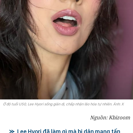
Ở độ tuổi U50, Lee Hyori sống giản dị, chấp nhận lão hóa tự nhiên. Ảnh: X
Nguồn: Kbizoom
Lee Hyori đã làm gì mà bị dân mạng tấn