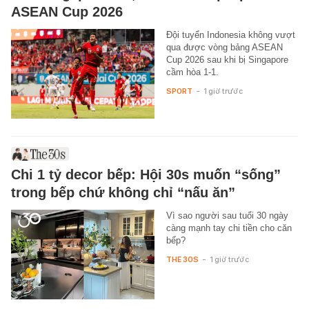
ASEAN Cup 2026
Đội tuyển Indonesia không vượt
qua được vòng bảng ASEAN
Cup 2026 sau khi bị Singapore
cầm hòa 1-1.
SPORT
-
1 giờ trước
Chi 1 tỷ decor bếp: Hội 30s muốn “sống”
trong bếp chứ không chỉ “nấu ăn”
Vì sao người sau tuổi 30 ngày
càng mạnh tay chi tiền cho căn
bếp?
THE 30S
-
1 giờ trước