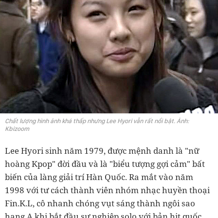
Chất lượng hình ảnh khá thấp nhưng Lee Hyori vẫn rất nổi bật. Ảnh:
Kbizoom
Lee Hyori sinh năm 1979, được mệnh danh là "nữ
hoàng Kpop" đời đầu và là "biểu tượng gợi cảm" bất
biến của làng giải trí Hàn Quốc. Ra mắt vào năm
1998 với tư cách thành viên nhóm nhạc huyền thoại
Fin.K.L, cô nhanh chóng vụt sáng thành ngôi sao
hạng A khi bắt đầu sự nghiệp solo với bản hit quốc