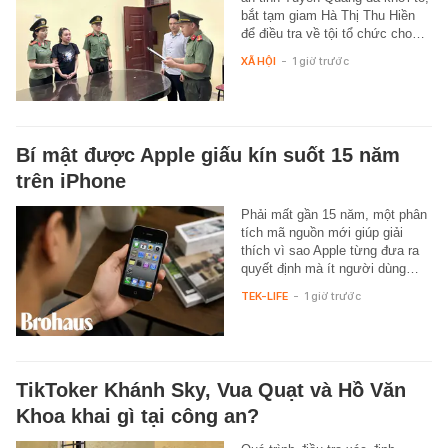
bắt tạm giam Hà Thị Thu Hiền
để điều tra về tội tổ chức cho…
XÃ HỘI
-
1 giờ trước
Bí mật được Apple giấu kín suốt 15 năm
trên iPhone
Phải mất gần 15 năm, một phân
tích mã nguồn mới giúp giải
thích vì sao Apple từng đưa ra
quyết định mà ít người dùng…
TEK-LIFE
-
1 giờ trước
TikToker Khánh Sky, Vua Quạt và Hồ Văn
Khoa khai gì tại công an?