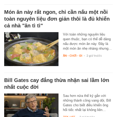
Món ăn này rất ngon, chỉ cần nấu một nồi
toàn nguyên liệu đơn giản thôi là đủ khiến
cả nhà "ăn tì tì"
Với toàn những nguyên liệu
quen thuộc, bạn có thể dễ dàng
nấu được món ăn này. Đây là
một món ăn nhẹ nhàng nhưng…
ĂN - CHƠI - ĐI
-
2 giờ trước
Bill Gates cay đắng thừa nhận sai lầm lớn
nhất cuộc đời
Sau hơn nửa thế kỷ gắn với
những thành công vang dội, Bill
Gates cho biết điều khiến ông
hối tiếc nhất lại không liên…
TEK-LIFE
-
2 giờ trước