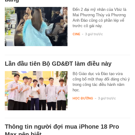
Đến 2 đại mỹ nhân của Vbiz là
Mai Phương Thúy và Phương
Anh Đào cũng có phần lép vế
trước cô gái này.
CINE
-
3 giờ trước
Lần đầu tiên Bộ GD&ĐT làm điều này
Bộ Giáo dục và Đào tạo vừa
công bố một thay đổi đáng chú ý
trong công tác điều hành năm
học.
HỌC ĐƯỜNG
-
3 giờ trước
Thông tin người đợi mua iPhone 18 Pro
Max nên biết