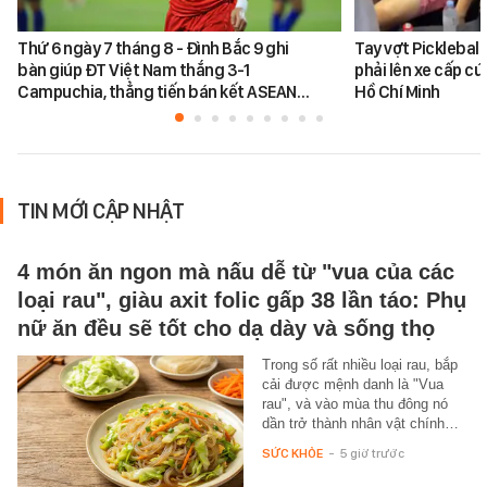
Thứ 6 ngày 7 tháng 8 - Đình Bắc 9 ghi
Tay vợt Picklebal
bàn giúp ĐT Việt Nam thắng 3-1
phải lên xe cấp cứ
Campuchia, thẳng tiến bán kết ASEAN…
Hồ Chí Minh
TIN MỚI CẬP NHẬT
4 món ăn ngon mà nấu dễ từ "vua của các
loại rau", giàu axit folic gấp 38 lần táo: Phụ
nữ ăn đều sẽ tốt cho dạ dày và sống thọ
Trong số rất nhiều loại rau, bắp
cải được mệnh danh là "Vua
rau", và vào mùa thu đông nó
dần trở thành nhân vật chính…
SỨC KHỎE
-
5 giờ trước