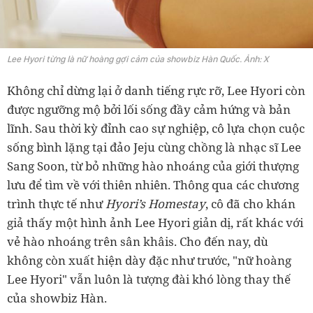
Lee Hyori từng là nữ hoàng gợi cảm của showbiz Hàn Quốc. Ảnh: X
Không chỉ dừng lại ở danh tiếng rực rỡ, Lee Hyori còn
được ngưỡng mộ bởi lối sống đầy cảm hứng và bản
lĩnh. Sau thời kỳ đỉnh cao sự nghiệp, cô lựa chọn cuộc
sống bình lặng tại đảo Jeju cùng chồng là nhạc sĩ Lee
Sang Soon, từ bỏ những hào nhoáng của giới thượng
lưu để tìm về với thiên nhiên. Thông qua các chương
trình thực tế như
Hyori’s Homestay
, cô đã cho khán
giả thấy một hình ảnh Lee Hyori giản dị, rất khác với
vẻ hào nhoáng trên sân khâis. Cho đến nay, dù
không còn xuất hiện dày đặc như trước, "nữ hoàng
Lee Hyori" vẫn luôn là tượng đài khó lòng thay thế
của showbiz Hàn.