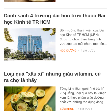
Danh sách 4 trường đại học trực thuộc Đại
học Kinh tế TP.HCM
Bốn trường thành viên của Đại
học Kinh tế TP.HCM (UEH)
được tổ chức theo từng lĩnh
vực đào tạo mũi nhọn, tạo nên…
HỌC ĐƯỜNG
-
4 giờ trước
Loại quả "xấu xí" nhưng giàu vitamin, cứ
ra chợ là thấy
Từng bị nhiều người "né tránh"
vì vị đắng, loại quả này lại được
xem là thực phẩm giàu dưỡng
chất với những tác dụng đáng…
SỨC KHỎE
-
4 giờ trước