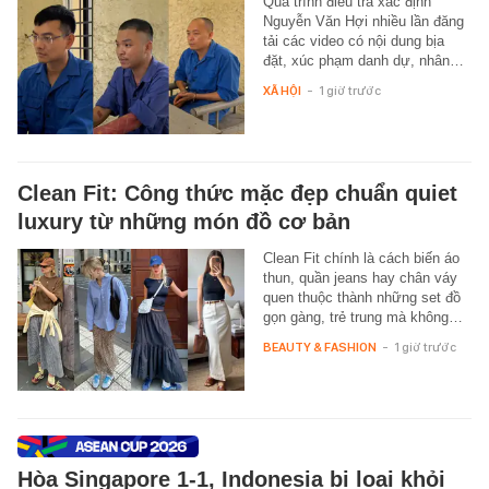
Quá trình điều tra xác định
Nguyễn Văn Hợi nhiều lần đăng
tải các video có nội dung bịa
đặt, xúc phạm danh dự, nhân…
XÃ HỘI
-
1 giờ trước
Clean Fit: Công thức mặc đẹp chuẩn quiet
luxury từ những món đồ cơ bản
Clean Fit chính là cách biến áo
thun, quần jeans hay chân váy
quen thuộc thành những set đồ
gọn gàng, trẻ trung mà không…
BEAUTY & FASHION
-
1 giờ trước
Hòa Singapore 1-1, Indonesia bị loại khỏi