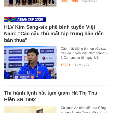
HỌC ĐƯỜNG
-
2 giờ trước
HLV Kim Sang-sik phê bình tuyển Việt
Nam: "Các cầu thủ mất tập trung dẫn đến
bàn thua"
Cập nhật thông tin họp báo sau
trận đội tuyển Việt Nam thắng 3-
1 Campuchia tối ngày 7/8.
SPORT
-
2 giờ trước
Thi hành lệnh bắt tạm giam Hà Thị Thu
Hiền SN 1992
Cơ quan An ninh điều tra Công
an tỉnh Tuyên Quang đã khởi tố,