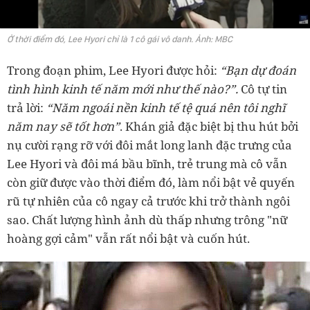
Ở thời điểm đó, Lee Hyori chỉ là 1 cô gái vô danh. Ảnh: MBC
Trong đoạn phim, Lee Hyori được hỏi:
“Bạn dự đoán
tình hình kinh tế năm mới như thế nào?”.
Cô tự tin
trả lời:
“Năm ngoái nền kinh tế tệ quá nên tôi nghĩ
năm nay sẽ tốt hơn”
. Khán giả đặc biệt bị thu hút bởi
nụ cười rạng rỡ với đôi mắt long lanh đặc trưng của
Lee Hyori và đôi má bầu bĩnh, trẻ trung mà cô vẫn
còn giữ được vào thời điểm đó, làm nổi bật vẻ quyến
rũ tự nhiên của cô ngay cả trước khi trở thành ngôi
sao. Chất lượng hình ảnh dù thấp nhưng trông "nữ
hoàng gợi cảm" vẫn rất nổi bật và cuốn hút.