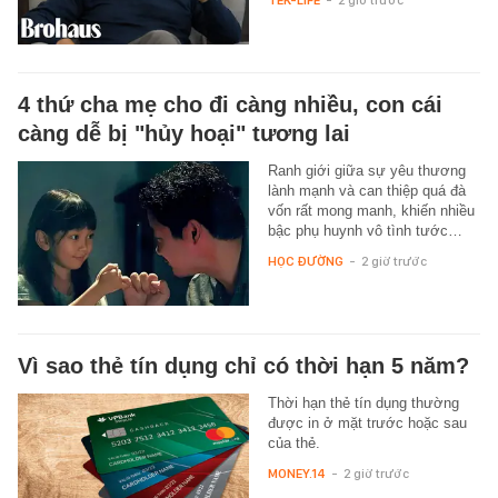
4 thứ cha mẹ cho đi càng nhiều, con cái
càng dễ bị "hủy hoại" tương lai
Ranh giới giữa sự yêu thương
lành mạnh và can thiệp quá đà
vốn rất mong manh, khiến nhiều
bậc phụ huynh vô tình tước…
HỌC ĐƯỜNG
-
2 giờ trước
Vì sao thẻ tín dụng chỉ có thời hạn 5 năm?
Thời hạn thẻ tín dụng thường
được in ở mặt trước hoặc sau
của thẻ.
MONEY.14
-
2 giờ trước