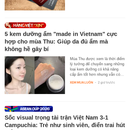
5 kem dưỡng ẩm "made in Vietnam" cực
hợp cho mùa Thu: Giúp da đủ ẩm mà
không hề gây bí
Mùa Thu được xem là thời điểm
lý tưởng để chuyển sang những
loại kem dưỡng có khả năng
cấp ẩm tốt hơn nhưng vẫn có…
XEM MUA LUÔN
-
2 giờ trước
Sốc visual trọng tài trận Việt Nam 3-1
Campuchia: Trẻ như sinh viên, điển trai hút